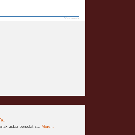
JComments
a...
nak ustaz bersolat s...
More...