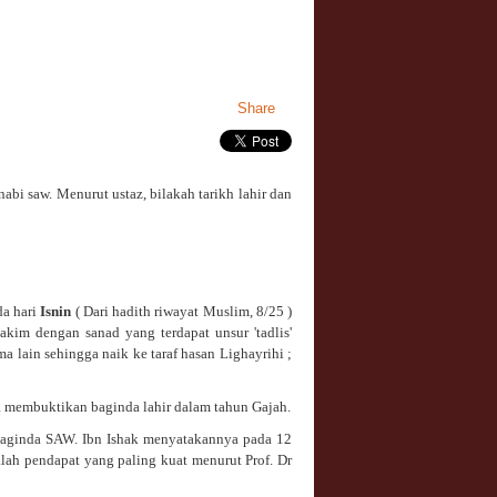
Share
bi saw. Menurut ustaz, bilakah tarikh lahir dan
da hari
Isnin
( Dari hadith riwayat Muslim, 8/25 )
Hakim dengan sanad yang terdapat unsur 'tadlis'
ma lain sehingga naik ke taraf hasan Lighayrihi ;
a membuktikan baginda lahir dalam tahun Gajah.
 baginda SAW. Ibn Ishak menyatakannya pada 12
alah pendapat yang paling kuat menurut Prof. Dr