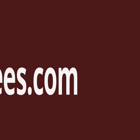
es.
com