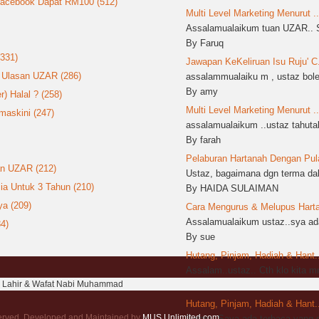
 Facebook Dapat RM100 (512)
Multi Level Marketing Menurut ..
Assalamualaikum tuan UZAR.. S
By Faruq
(331)
Jawapan KeKeliruan Isu Ruju' C.
: Ulasan UZAR (286)
assalammualaiku m , ustaz boleh
By amy
 Halal ? (258)
Multi Level Marketing Menurut ..
askini (247)
assalamualaikum ..ustaz tahutak
By farah
Pelaburan Hartanah Dengan Pula
an UZAR (212)
Ustaz, bagaimana dgn terma dala
ia Untuk 3 Tahun (210)
By HAIDA SULAIMAN
a (209)
Cara Mengurus & Melupus Harta 
Assalamualaikum ustaz..sya ada
4)
By sue
Hutang, Pinjam, Hadiah & Hant..
Assalam..ustaz.. Cth klo kita 
h Lahir & Wafat Nabi Muhammad
By sya
Hutang, Pinjam, Hadiah & Hant..
served. Developed and Maintained by
MUS Unlimited.com
.
Salam. Saya ada terbaca yang d