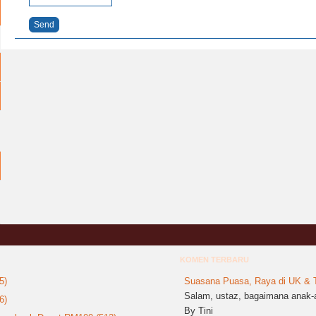
Send
KOMEN TERBARU
5)
Suasana Puasa, Raya di UK & T
Salam, ustaz, bagaimana anak-a
6)
By Tini