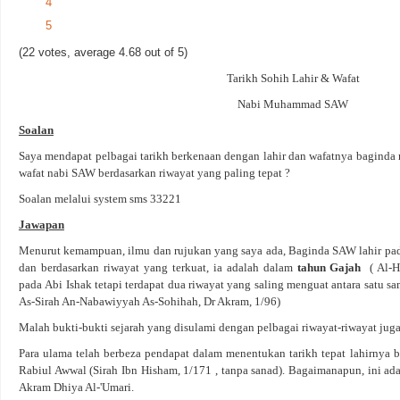
4
5
(22 votes, average 4.68 out of 5)
Tarikh Sohih Lahir & Wafat
Nabi Muhammad SAW
Soalan
Saya mendapat pelbagai tarikh berkenaan dengan lahir dan wafatnya baginda na
wafat nabi SAW berdasarkan riwayat yang paling tepat ?
Soalan melalui system sms 33221
Jawapan
Menurut kemampuan, ilmu dan rujukan yang saya ada, Baginda SAW lahir pa
dan berdasarkan riwayat yang terkuat, ia adalah dalam
tahun Gajah
( Al-
pada Abi Ishak tetapi terdapat dua riwayat yang saling menguat antara satu sa
As-Sirah An-Nabawiyyah As-Sohihah, Dr Akram, 1/96)
Malah bukti-bukti sejarah yang disulami dengan pelbagai riwayat-riwayat jug
Para ulama telah berbeza pendapat dalam menentukan tarikh tepat lahirnya
Rabiul Awwal (Sirah Ibn Hisham, 1/171 , tanpa sanad). Bagaimanapun, ini ad
Akram Dhiya Al-'Umari.