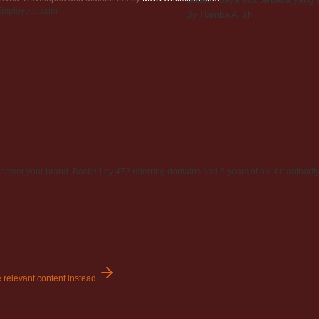
rEmployees.com
By Hamba Allah
power your brand. Backed by 472 referring domains and 6 years of online authority
 relevant content instead