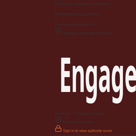
Jangan
Pay
Secure checkout on GoDaddy
03 April 2009
2
Verify
Ownership confirmed
3
Berkenaan Witir & Tahajjud
Push
Delivered within 24h
20 October 2006
GoDaddy-protected checkout
Engage
Available — Premium domain
Authority snapshot
Sign in to view authority score