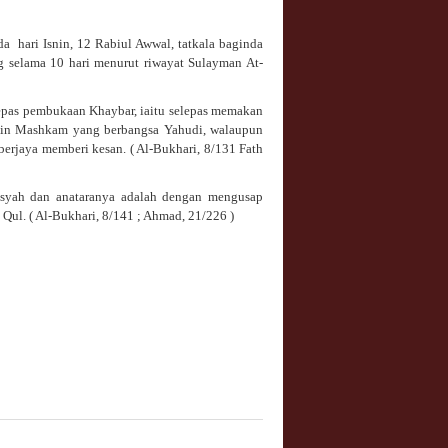
a hari Isnin, 12 Rabiul Awwal, tatkala baginda
ng selama 10 hari menurut riwayat Sulayman At-
epas pembukaan Khaybar, iaitu selepas memakan
 Bin Mashkam yang berbangsa Yahudi, walaupun
erjaya memberi kesan. ( Al-Bukhari, 8/131 Fath
Aisyah dan anataranya adalah dengan mengusap
Qul. ( Al-Bukhari, 8/141 ; Ahmad, 21/226 )