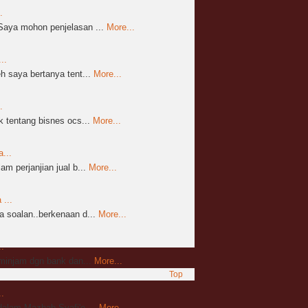
.
aya mohon penjelasan ...
More...
..
 saya bertanya tent...
More...
.
 tentang bisnes ocs...
More...
...
m perjanjian jual b...
More...
...
 soalan..berkenaan d...
More...
.
mminjam dgn bank dan...
More...
Top
.
alam Mazhab Syafi'e,...
More...