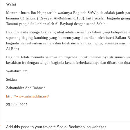
Wafat
Menurut Imam Ibn Hajar, tarikh wafatnya Baginda SAW pula adalah jatuh pad
berumur 63 tahun. ( Riwayat Al-Bukhari, 8/150). Iaitu setelah baginda geir
Tamimi yang dikeluarkan oleh Al-Bayhaqi dengan sanad Sohih .
Baginda mula mengadu kurang sihat adalah semenjak tahun yang ketujuh sel
sepotong daging kambing yang beracun yang diberikan oleh isteri Sallam
baginda mengeluarkan semula dan tidak menelan daging itu, racunnya masih b
Al-Bari)
Baginda telah meminta isteri-isteri baginda untuk merawatnya di rumah 
kesakitan itu dengan tangan baginda kerana keberkatannya dan dibacakan dua 
Wallahu'alam.
Sekian
Zaharuddin Abd Rahman
http://www.zaharuddin.net/
25 Julai 2007
Add this page to your favorite Social Bookmarking websites