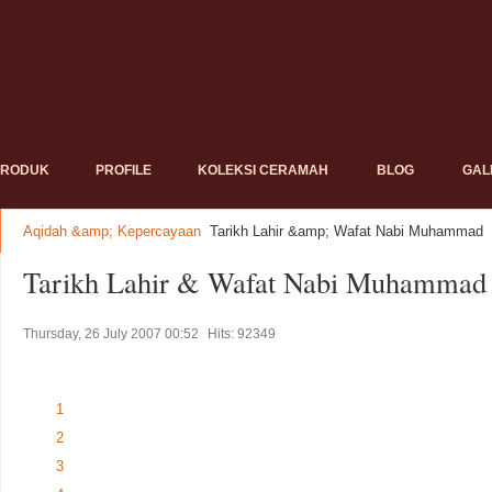
PRODUK
PROFILE
KOLEKSI CERAMAH
BLOG
GAL
Aqidah &amp; Kepercayaan
Tarikh Lahir &amp; Wafat Nabi Muhammad
Tarikh Lahir & Wafat Nabi Muhammad
Thursday, 26 July 2007 00:52
Hits: 92349
1
2
3