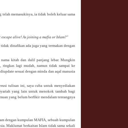
g telah memasukinya, ia tidak boleh keluar sama
t escape alive! As joining a mafia or Islam?"
n tidak dinafikan ada juga yang termakan dengan
, nama kitab dan dalil panjang lebar. Mungkin
c, ringkas lagi mudah, namun tidak sampai ke
n diupdate sesuai dengan minda dan aqal manusia
rusi tulisan ini, saya cuba untuk menyediakan
 Syariah yang lain untuk menokok tambah bagi
ilmuan yang belum berfikir mendalam tentangnya
slam dengan kumpulan MAFIA, sebuah kumpulan
sia. Maklumat berkaitan Islam tidak sama sekali