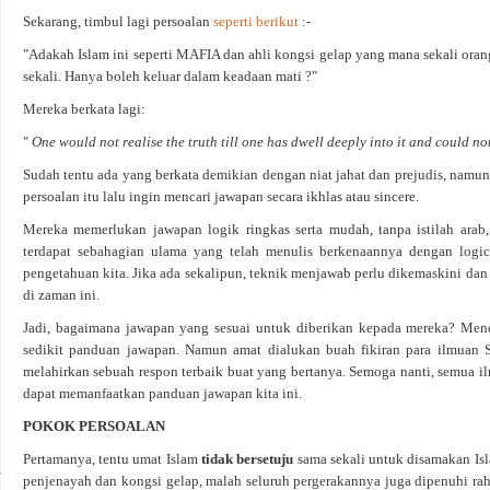
Sekarang, timbul lagi persoalan
seperti berikut
:-
"Adakah Islam ini seperti MAFIA dan ahli kongsi gelap yang mana sekali oran
sekali. Hanya boleh keluar dalam keadaan mati ?"
Mereka berkata lagi:
"
One would not realise the truth till one has dwell deeply into it and could no
Sudah tentu ada yang berkata demikian dengan niat jahat dan prejudis, namu
persoalan itu lalu ingin mencari jawapan secara ikhlas atau sincere.
Mereka memerlukan jawapan logik ringkas serta mudah, tanpa istilah arab
terdapat sebahagian ulama yang telah menulis berkenaannya dengan logi
pengetahuan kita. Jika ada sekalipun, teknik menjawab perlu dikemaskini da
di zaman ini.
Jadi, bagaimana jawapan yang sesuai untuk diberikan kepada mereka? Mene
sedikit panduan jawapan. Namun amat dialukan buah fikiran para ilmuan
melahirkan sebuah respon terbaik buat yang bertanya. Semoga nanti, semua 
dapat memanfaatkan panduan jawapan kita ini.
POKOK PERSOALAN
Pertamanya, tentu umat Islam
tidak bersetuju
sama sekali untuk disamakan I
penjenayah dan kongsi gelap, malah seluruh pergerakannya juga dipenuhi rah