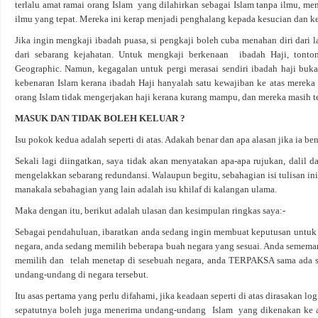
terlalu amat ramai orang Islam yang dilahirkan sebagai Islam tanpa ilmu, m
ilmu yang tepat. Mereka ini kerap menjadi penghalang kepada kesucian dan k
Jika ingin mengkaji ibadah puasa, si pengkaji boleh cuba menahan diri dari
dari sebarang kejahatan. Untuk mengkaji berkenaan ibadah Haji, tonto
Geographic. Namun, kegagalan untuk pergi merasai sendiri ibadah haji buk
kebenaran Islam kerana ibadah Haji hanyalah satu kewajiban ke atas merek
orang Islam tidak mengerjakan haji kerana kurang mampu, dan mereka masih tet
MASUK DAN TIDAK BOLEH KELUAR ?
Isu pokok kedua adalah seperti di atas. Adakah benar dan apa alasan jika ia be
Sekali lagi diingatkan, saya tidak akan menyatakan apa-apa rujukan, dalil da
mengelakkan sebarang redundansi. Walaupun begitu, sebahagian isi tulisan ini 
manakala sebahagian yang lain adalah isu khilaf di kalangan ulama.
Maka dengan itu, berikut adalah ulasan dan kesimpulan ringkas saya:-
Sebagai pendahuluan, ibaratkan anda sedang ingin membuat keputusan untuk 
negara, anda sedang memilih beberapa buah negara yang sesuai. Anda semema
memilih dan telah menetap di sesebuah negara, anda TERPAKSA sama ada s
undang-undang di negara tersebut.
Itu asas pertama yang perlu difahami, jika keadaan seperti di atas dirasakan lo
sepatutnya boleh juga menerima undang-undang Islam yang dikenakan ke 