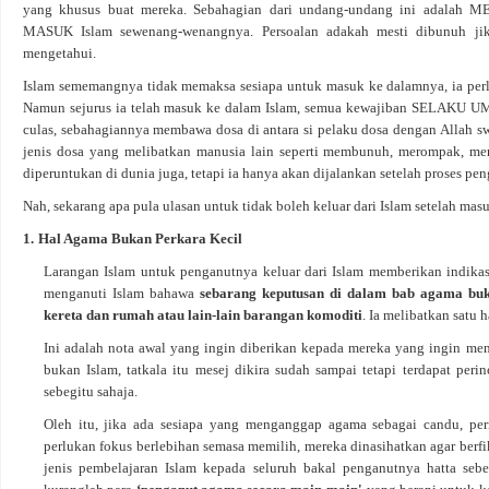
yang khusus buat mereka. Sebahagian dari undang-undang ini ad
MASUK Islam sewenang-wenangnya. Persoalan adakah mesti dibunuh jika 
mengetahui.
Islam sememangnya tidak memaksa sesiapa untuk masuk ke dalamnya, ia perlu
Namun sejurus ia telah masuk ke dalam Islam, semua kewajiban SELAKU U
culas, sebahagiannya membawa dosa di antara si pelaku dosa dengan Allah sw
jenis dosa yang melibatkan manusia lain seperti membunuh, merompak, men
diperuntukan di dunia juga, tetapi ia hanya akan dijalankan setelah proses pe
Nah, sekarang apa pula ulasan untuk tidak boleh keluar dari Islam setelah masuk 
1.
Hal Agama Bukan Perkara Kecil
Larangan Islam untuk penganutnya keluar dari Islam memberikan indik
menganuti Islam bahawa
sebarang keputusan di dalam bab agama buka
kereta dan rumah atau lain-lain barangan komoditi
. Ia melibatkan satu 
Ini adalah nota awal yang ingin diberikan kepada mereka yang ingin meng
bukan Islam, tatkala itu mesej dikira sudah sampai tetapi terdapat peri
sebegitu sahaja.
Oleh itu, jika ada sesiapa yang menganggap agama sebagai candu, per
perlukan fokus berlebihan semasa memilih, mereka dinasihatkan agar berfi
jenis pembelajaran Islam kepada seluruh bakal penganutnya hatta se