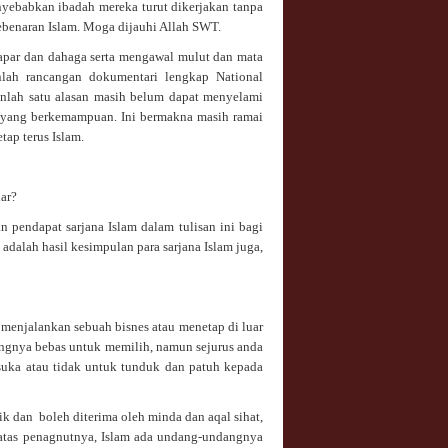
enyebabkan ibadah mereka turut dikerjakan tanpa
ebenaran Islam. Moga dijauhi Allah SWT.
 lapar dan dahaga serta mengawal mulut dan mata
nlah rancangan dokumentari lengkap National
anlah satu alasan masih belum dapat menyelami
a yang berkemampuan. Ini bermakna masih ramai
ap terus Islam.
nar?
n pendapat sarjana Islam dalam tulisan ini bagi
adalah hasil kesimpulan para sarjana Islam juga,
menjalankan sebuah bisnes atau menetap di luar
ngnya bebas untuk memilih, namun sejurus anda
uka atau tidak untuk tunduk dan patuh kepada
gik dan boleh diterima oleh minda dan aqal sihat,
atas penagnutnya, Islam ada undang-undangnya