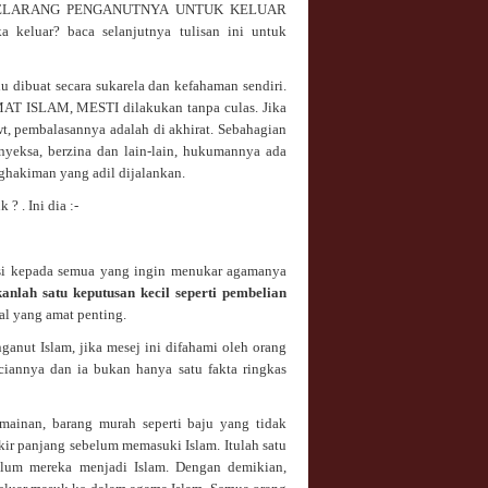
alah MELARANG PENGANUTNYA UNTUK KELUAR
keluar? baca selanjutnya tulisan ini untuk
 dibuat secara sukarela dan kefahaman sendiri.
MAT ISLAM, MESTI dilakukan tanpa culas. Jika
t, pembalasannya adalah di akhirat. Sebahagian
yeksa, berzina dan lain-lain, hukumannya ada
nghakiman yang adil dijalankan.
? . Ini dia :-
asi kepada semua yang ingin menukar agamanya
nlah satu keputusan kecil seperti pembelian
hal yang amat penting.
anut Islam, jika mesej ini difahami oleh orang
nciannya dan ia bukan hanya satu fakta ringkas
mainan, barang murah seperti baju yang tidak
kir panjang sebelum memasuki Islam. Itulah satu
belum mereka menjadi Islam. Dengan demikian,