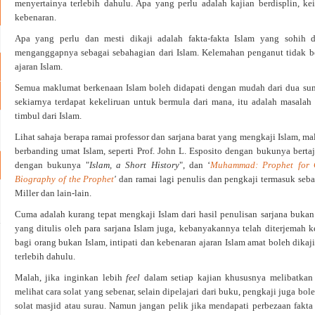
menyertainya terlebih dahulu. Apa yang perlu adalah kajian berdisplin, 
kebenaran.
Apa yang
perlu dan mesti dikaji adalah fakta-fakta Islam yang sohih 
menganggapnya sebagai sebahagian dari Islam. Kelemahan penganut tidak bo
ajaran Islam.
Semua maklumat berkenaan Islam boleh didapati dengan mudah dari dua sumbe
sekiarnya terdapat kekeliruan untuk bermula dari mana, itu adalah masalah
timbul dari Islam.
Lihat sahaja berapa ramai professor dan sarjana barat yang mengkaji Islam, m
berbanding umat Islam, seperti Prof. John L. Esposito dengan bukunya berta
dengan bukunya "
Islam, a Short History
", dan ‘
Muhammad: Prophet for O
Biography of the Prophet
'
dan ramai lagi penulis dan pengkaji termasuk seba
Miller dan lain-lain.
Cuma adalah kurang tepat mengkaji Islam dari hasil penulisan sarjana buka
yang ditulis oleh para sarjana Islam juga, kebanyakannya telah diterjemah 
bagi orang bukan Islam, intipati dan kebenaran ajaran Islam amat boleh dikaji
terlebih dahulu.
Malah, jika inginkan lebih
feel
dalam setiap kajian khususnya melibatkan 
melihat cara solat yang sebenar, selain dipelajari dari buku, pengkaji juga bol
solat masjid atau surau. Namun jangan pelik jika mendapati perbezaan fakt