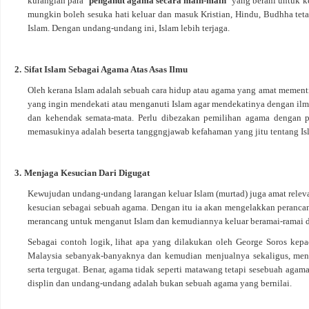
kuranglah para
‘penganut agama secara main-main'
yang berani untuk k
mungkin boleh sesuka hati keluar dan masuk Kristian, Hindu, Budhha tet
Islam. Dengan undang-undang ini, Islam lebih terjaga.
2.
Sifat Islam Sebagai Agama Atas Asas Ilmu
Oleh kerana Islam adalah sebuah cara hidup atau agama yang amat memen
yang ingin mendekati atau menganuti Islam agar mendekatinya dengan il
dan kehendak semata-mata. Perlu dibezakan pemilihan agama dengan pe
memasukinya adalah beserta tanggngjawab kefahaman yang jitu tentang Isla
3.
Menjaga Kesucian Dari Digugat
Kewujudan undang-undang larangan keluar Islam (murtad) juga amat relevan
kesucian sebagai sebuah agama. Dengan itu ia akan mengelakkan peranca
merancang untuk menganut Islam dan kemudiannya keluar beramai-ramai d
Sebagai contoh logik, lihat apa yang dilakukan oleh George Soros ke
Malaysia sebanyak-banyaknya dan kemudian menjualnya sekaligus, men
serta tergugat. Benar, agama tidak seperti matawang tetapi sesebuah aga
displin dan undang-undang adalah bukan sebuah agama yang bernilai.