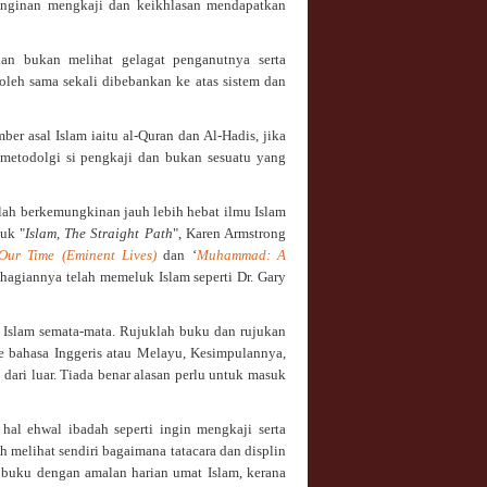
keinginan mengkaji dan keikhlasan mendapatkan
dan bukan melihat gelagat penganutnya serta
leh sama sekali dibebankan ke atas sistem dan
r asal Islam iaitu al-Quran dan Al-Hadis, jika
 metodolgi si pengkaji dan bukan sesuatu yang
alah berkemungkinan jauh lebih hebat ilmu Islam
juk "
Islam, The Straight Path
", Karen Armstrong
ur Time (Eminent Lives)
dan ‘
Muhammad: A
hagiannya telah memeluk Islam seperti Dr. Gary
n Islam semata-mata. Rujuklah buku dan rujukan
ke bahasa Inggeris atau Melayu, Kesimpulannya,
 dari luar. Tiada benar alasan perlu untuk masuk
hal ehwal ibadah seperti ingin mengkaji serta
eh melihat sendiri bagaimana tatacara dan displin
a buku dengan amalan harian umat Islam, kerana