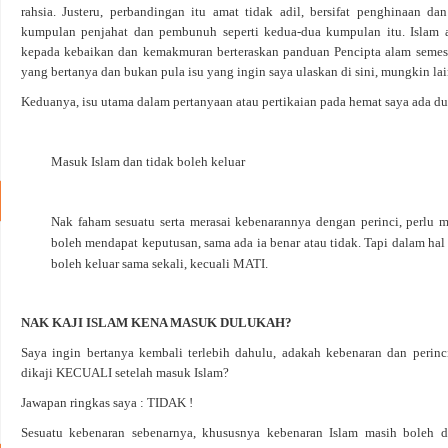
rahsia. Justeru, perbandingan itu amat tidak adil, bersifat penghinaan d
kumpulan penjahat dan pembunuh seperti kedua-dua kumpulan itu. Islam 
kepada kebaikan dan kemakmuran berteraskan panduan Pencipta alam semest
yang bertanya dan bukan pula isu yang ingin saya ulaskan di sini, mungkin lai
Keduanya, isu utama dalam pertanyaan atau pertikaian pada hemat saya ada dua
Masuk Islam dan tidak boleh keluar
Nak faham sesuatu serta merasai kebenarannya dengan perinci, perlu ma
boleh mendapat keputusan, sama ada ia benar atau tidak. Tapi dalam hal I
boleh keluar sama sekali, kecuali MATI.
NAK KAJI ISLAM KENA MASUK DULUKAH?
Saya ingin bertanya kembali terlebih dahulu, adakah kebenaran dan perin
dikaji KECUALI setelah masuk Islam?
Jawapan ringkas saya : TIDAK !
Sesuatu kebenaran sebenarnya, khususnya kebenaran Islam masih boleh d