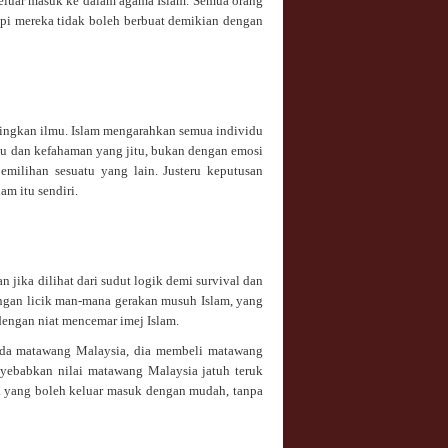
eluar masuk ke dalam agama Islam. Semua orang
api mereka tidak boleh berbuat demikian dengan
tingkan ilmu. Islam mengarahkan semua individu
mu dan kefahaman yang jitu, bukan dengan emosi
milihan sesuatu yang lain. Justeru keputusan
m itu sendiri.
 jika dilihat dari sudut logik demi survival dan
ngan licik man-mana gerakan musuh Islam, yang
engan niat mencemar imej Islam.
pada matawang Malaysia, dia membeli matawang
yebabkan nilai matawang Malaysia jatuh teruk
ma yang boleh keluar masuk dengan mudah, tanpa