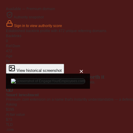
Available — Premium domain
Authority snapshot
Sign in to view authority score
Established backlink profile with
472
unique referring domains.
Backlinks
0
Ref Dom
472
Age
6y
×
View historical screenshot
Why EngageYourEmployees.com is worth it
Every claim below is backed by verified third-party data.
Smart investment
Premium .com extension on a name that's instantly understandable — a defensib
Asking
$195
AI fair value
$73
TLD
.com