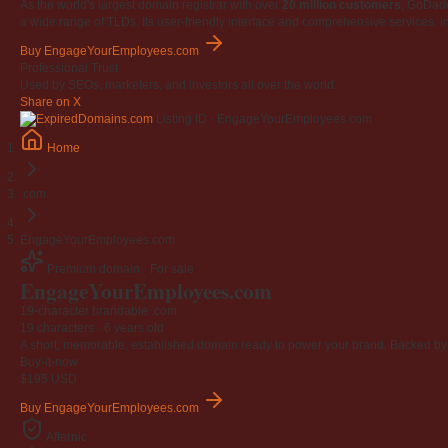
As the world's largest domain registrar with over
20 million customers
, GoDad
a wide range of TLDs. Its user-friendly interface and comprehensive services, i
Buy EngageYourEmployees.com
Professional Trust
Used by SEOs, marketers, and investors all over the world.
Share on X
Listing ID · EngageYourEmployees.com
Home
.com
EngageYourEmployees.com
Premium domain · For sale
Engage
Your
Employees
.com
19-character brandable .com
19 characters ·
6 years old
A short, memorable, established domain ready to power your brand. Backed by 4
Buy-it-now
$195
USD
Buy EngageYourEmployees.com
Afternic