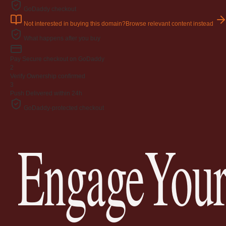
GoDaddy checkout
Not interested in buying this domain?
Browse relevant content instead
What happens after you buy
Pay
Secure checkout on GoDaddy
2
Verify
Ownership confirmed
3
Push
Delivered within 24h
GoDaddy-protected checkout
EngageYour