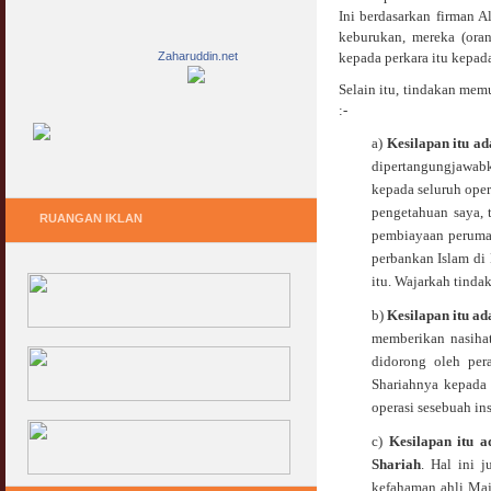
Ini berdasarkan firman A
keburukan, mereka (ora
Zaharuddin.net
kepada perkara itu kepad
Selain itu, tindakan mem
:-
a)
Kesilapan
itu ad
dipertangungjawabk
kepada seluruh oper
pengetahuan saya, 
RUANGAN IKLAN
pembiayaan peruma
perbankan Islam di 
itu. Wajarkah tindak
b)
Kesilapan
itu ad
memberikan nasihat
didorong oleh per
Shariahnya kepada 
operasi sesebuah in
c)
Kesilapan
itu a
Shariah
. Hal ini 
kefahaman ahli Maj