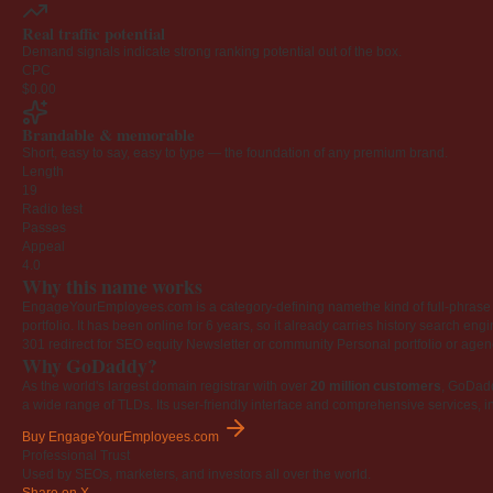
Real traffic potential
Demand signals indicate strong ranking potential out of the box.
CPC
$0.00
Brandable & memorable
Short, easy to say, easy to type — the foundation of any premium brand.
Length
19
Radio test
Passes
Appeal
4.0
Why this name works
EngageYourEmployees.com is a category-defining namethe kind of full-phrase na
portfolio. It has been online for 6 years, so it already carries history search en
301 redirect for SEO equity
Newsletter or community
Personal portfolio or age
Why GoDaddy?
As the world's largest domain registrar with over
20 million customers
, GoDad
a wide range of TLDs. Its user-friendly interface and comprehensive services, i
Buy EngageYourEmployees.com
Professional Trust
Used by SEOs, marketers, and investors all over the world.