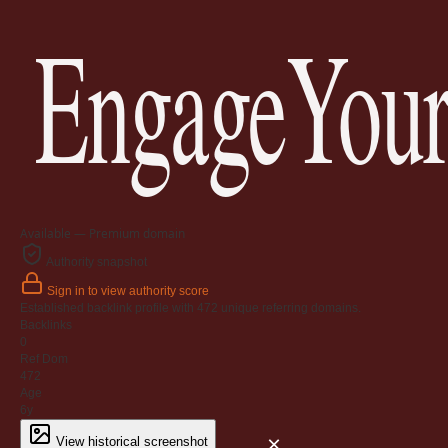
EngageYour
Available — Premium domain
Authority snapshot
Sign in to view authority score
Established backlink profile with
472
unique referring domains.
Backlinks
0
Ref Dom
472
Age
6y
×
View historical screenshot