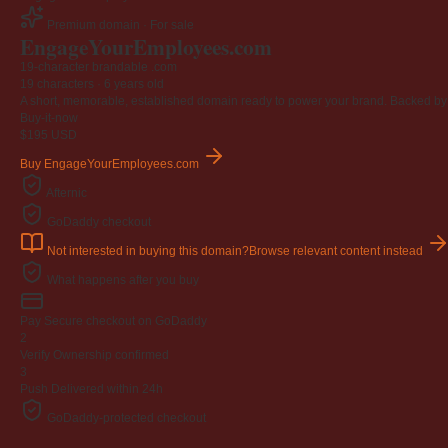
Premium domain · For sale
Engage
Your
Employees
.com
19-character brandable .com
19 characters ·
6 years old
A short, memorable, established domain ready to power your brand. Backed by 4
Buy-it-now
$195
USD
Buy EngageYourEmployees.com
Afternic
GoDaddy checkout
Not interested in buying this domain?
Browse relevant content instead
What happens after you buy
Pay
Secure checkout on GoDaddy
2
Verify
Ownership confirmed
3
Push
Delivered within 24h
GoDaddy-protected checkout