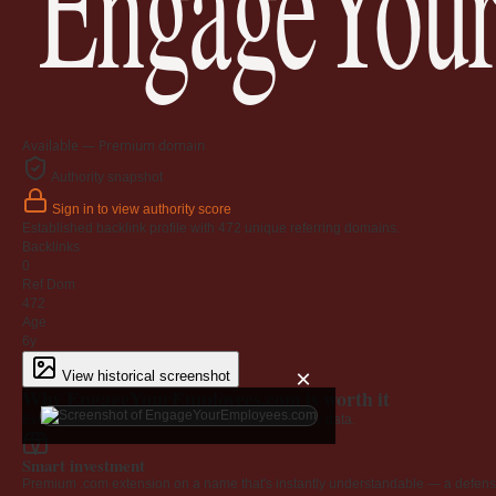
EngageYour
Available — Premium domain
Authority snapshot
Sign in to view authority score
Established backlink profile with
472
unique referring domains.
Backlinks
0
Ref Dom
472
Age
6y
×
View historical screenshot
Why EngageYourEmployees.com is worth it
Every claim below is backed by verified third-party data.
Smart investment
Premium .com extension on a name that's instantly understandable — a defensib