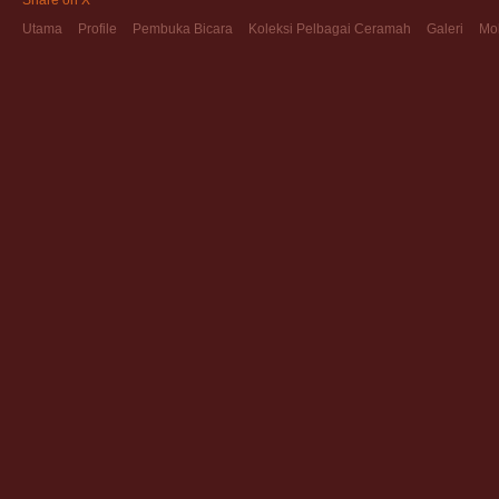
Share on X
Utama
Profile
Pembuka Bicara
Koleksi Pelbagai Ceramah
Galeri
Mo