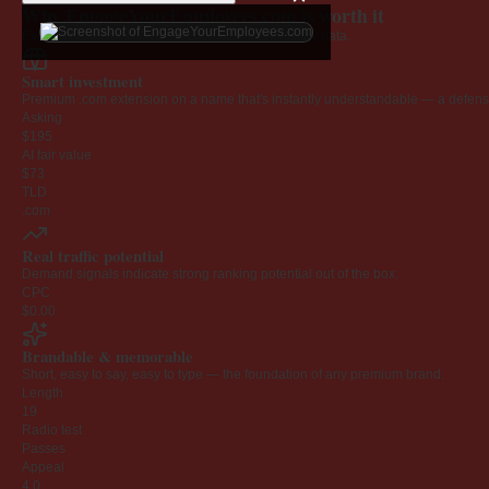
Why EngageYourEmployees.com is worth it
Every claim below is backed by verified third-party data.
Smart investment
Premium .com extension on a name that's instantly understandable — a defensib
Asking
$195
AI fair value
$73
TLD
.com
Real traffic potential
Demand signals indicate strong ranking potential out of the box.
CPC
$0.00
Brandable & memorable
Short, easy to say, easy to type — the foundation of any premium brand.
Length
19
Radio test
Passes
Appeal
4.0