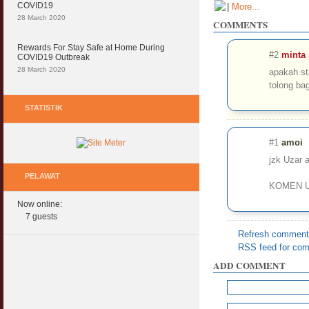
COVID19
|
More...
28 March 2020
COMMENTS
Rewards For Stay Safe at Home During
#2
minta
COVID19 Outbreak
28 March 2020
apakah st
tolong ba
STATISTIK
#1
amoi
jzk Uzar a
PELAWAT
KOMEN U
Now online:
7 guests
Refresh comments
RSS feed for com
ADD COMMENT