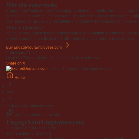
Why this name works
EngageYourEmployees.com is a category-defining namethe kind of full-phrase na
portfolio. It has been online for 6 years, so it already carries history search en
301 redirect for SEO equity
Newsletter or community
Personal portfolio or age
Why GoDaddy?
As the world's largest domain registrar with over
20 million customers
, GoDad
a wide range of TLDs. Its user-friendly interface and comprehensive services, i
Buy EngageYourEmployees.com
Professional Trust
Used by SEOs, marketers, and investors all over the world.
Share on X
Listing ID · EngageYourEmployees.com
Home
.com
EngageYourEmployees.com
Premium domain · For sale
Engage
Your
Employees
.com
19-character brandable .com
19 characters ·
6 years old
A short, memorable, established domain ready to power your brand. Backed by 4