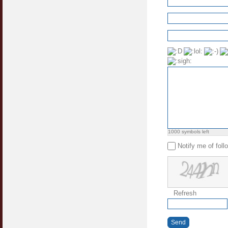
1000
symbols left
Notify me of fol
Refresh
Send