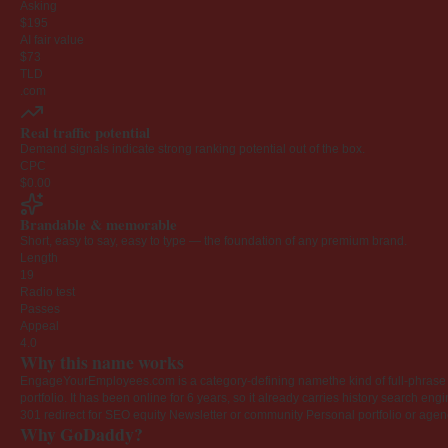
Asking
$195
AI fair value
$73
TLD
.com
Real traffic potential
Demand signals indicate strong ranking potential out of the box.
CPC
$0.00
Brandable & memorable
Short, easy to say, easy to type — the foundation of any premium brand.
Length
19
Radio test
Passes
Appeal
4.0
Why this name works
EngageYourEmployees.com is a category-defining namethe kind of full-phrase na
portfolio. It has been online for 6 years, so it already carries history search en
301 redirect for SEO equity
Newsletter or community
Personal portfolio or age
Why GoDaddy?