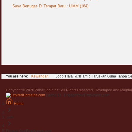
Saya Bertugas Di Tempat Baru : UIAM (184)
You are here:
Kewangan
Logo 'Halal' & 'Islam' : Haruskan Guna Tanpa Se
Copyright © 2026 Zaharuddin.net. All Rights Reserved. Developed and Mainta
Listing ID · EngageYourEmployees.com
Home
.com
EngageYourEmployees.com