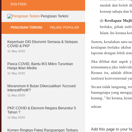
RSS FEED
mudah dan boleh dit
konsep sahaja dan b
Pengisian Terkini
d)
Kesilapan
Majli
berlaku, pihak indi
PENGISIAN TERKINI
PALING POPULAR
Islam. Ini kerana k
Justeru, kesalahan satu-
Keperluan GIG Ekonomi Semasa & Selepas
COVID & PKP
kesilapan berlaku akiba
11 May 2020
laporan dengan lebih sist
Jika dilihat dari aspek
Pasca COVID, Bantu IKS Mikro Turunkan
terutamanya jika indivi
Harga Iklan Media
Kerana itu, adalah dib
11 May 2020
institusi konvensional 
Morarorium 6 Bulan Dikecualikan 'Accrued
Secara tidak langsung, te
Interest/Profit'?
barangsiapa yang mengaj
11 May 2020
kurang.." Ini kerana, ke
sekian
PKP, COVID & Ekonom Negara Berundur 5
Tahun ?
11 May 2020
Add this page to your f
Komen Ringkas Pakej Rangsangan Terbaru