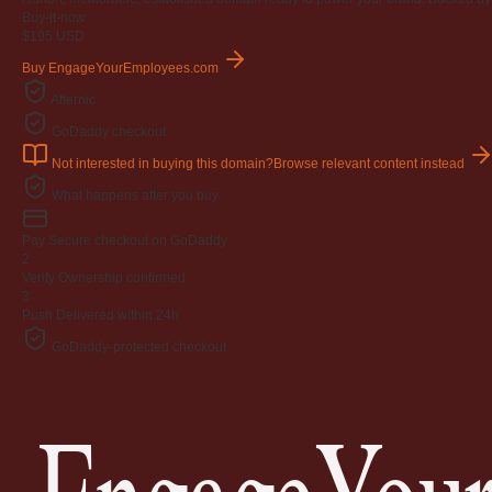
Buy-it-now
$195
USD
Buy EngageYourEmployees.com
Afternic
GoDaddy checkout
Not interested in buying this domain?
Browse relevant content instead
What happens after you buy
Pay
Secure checkout on GoDaddy
2
Verify
Ownership confirmed
3
Push
Delivered within 24h
GoDaddy-protected checkout