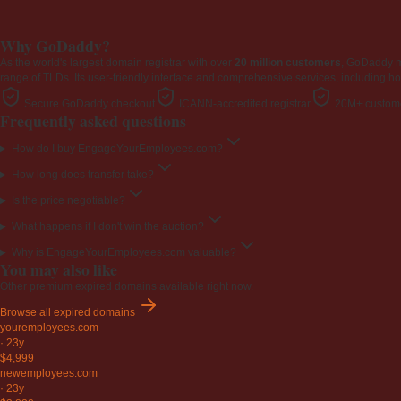
Why GoDaddy?
As the world's largest domain registrar with over
20 million customers
, GoDaddy 
range of TLDs. Its user-friendly interface and comprehensive services, including ho
Secure GoDaddy checkout
ICANN-accredited registrar
20M+ custome
Frequently asked questions
How do I buy EngageYourEmployees.com?
How long does transfer take?
Is the price negotiable?
What happens if I don't win the auction?
Why is EngageYourEmployees.com valuable?
You may also like
Other premium expired domains available right now.
Browse all expired domains
youremployees
.com
·
23y
$4,999
newemployees
.com
·
23y