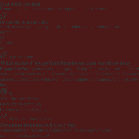
Real traffic potential
Demand signals indicate strong ranking potential out of the box.
Brandable & memorable
Short, easy to say, easy to type — the foundation of any premium brand.
Length
19
Appeal
4.0
Why this name
What makes EngageYourEmployees.com worth owning
EngageYourEmployees.com
is a category-defining 19-character name — the kind 
web — instant credibility with users and Google alike. It has been online for 6 years
can keep by simply redirecting. For investors building a domain portfolio looking to la
loud.
Great for
301 redirect for SEO equity
Newsletter or community
Personal portfolio or agency
Recent comparable sales
Premium domains sell every day
A small sample of recently sold domains on the secondary market.
opalcoffeeroaster.com
$2,550