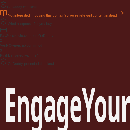
GoDaddy checkout
Not interested in buying this domain?
Browse relevant content instead
What happens after you buy
Pay
Secure checkout on GoDaddy
2
Verify
Ownership confirmed
3
Push
Delivered within 24h
GoDaddy-protected checkout
EngageYour