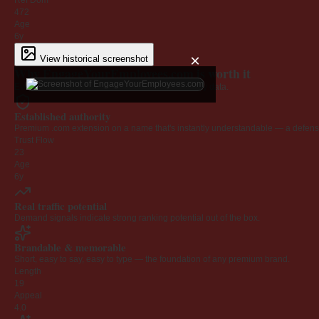
Ref Dom
472
Age
6y
×
View historical screenshot
Why EngageYourEmployees.com is worth it
Every claim below is backed by verified third-party data.
Established authority
Premium .com extension on a name that's instantly understandable — a defensib
Trust Flow
23
Age
6y
Real traffic potential
Demand signals indicate strong ranking potential out of the box.
Brandable & memorable
Short, easy to say, easy to type — the foundation of any premium brand.
Length
19
Appeal
4.0