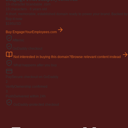
19-character brandable .com
19 characters ·
6 years old
·
A short, memorable, established domain ready to power your brand. Backed by 4
Buy-it-now
$195
USD
Buy EngageYourEmployees.com
Afternic
GoDaddy checkout
Not interested in buying this domain?
Browse relevant content instead
What happens after you buy
Pay
Secure checkout on GoDaddy
2
Verify
Ownership confirmed
3
Push
Delivered within 24h
GoDaddy-protected checkout