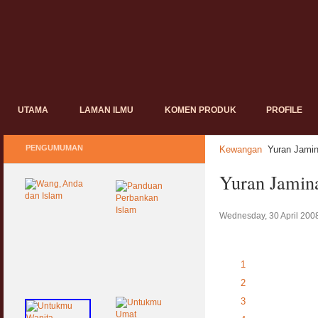
UTAMA
LAMAN ILMU
KOMEN PRODUK
PROFILE
PENGUMUMAN
Kewangan
Yuran Jami
Yuran Jamin
Wednesday, 30 April 200
1
2
3