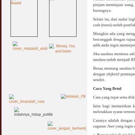
pinjam meminjam wang. I
hutangnya.
Selain itu, dari sudut l
cash (tunai) sudah pastil
Mungkin ada yang mengat
bercanggah dengan tujua
adik anda ingin meminja
Jika saudara meminta ad
saudara sudah menjadi R
Benar, memang saudara b
dengan objketif peminja
sendiri.
Cara Yang Betul
Cara yang tepat serta dii
Iaitu bagi memastikan 
meletakkan syarat terte
Caranya adalah dengan m
cagaran. Aset yang ingin 
a- Punyai nilai di sisi Is