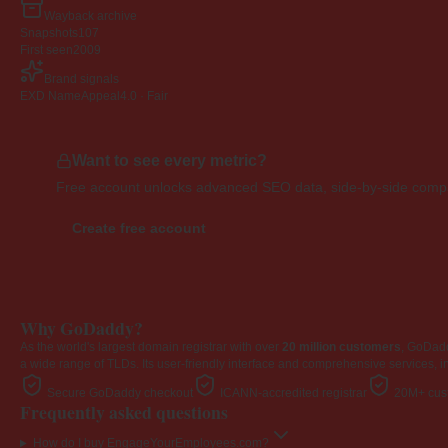
Wayback archive
Snapshots
107
First seen
2009
Brand signals
EXD NameAppeal
4.0 · Fair
Want to see every metric?
Free account unlocks advanced SEO data, side-by-side compar
Create free account
Why GoDaddy?
As the world's largest domain registrar with over
20 million customers
, GoDad
a wide range of TLDs. Its user-friendly interface and comprehensive services, i
Secure GoDaddy checkout
ICANN-accredited registrar
20M+ cust
Frequently asked questions
How do I buy EngageYourEmployees.com?