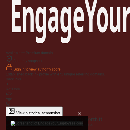
EngageYour
Available — Premium domain
Authority snapshot
Sign in to view authority score
Established backlink profile with
472
unique referring domains.
Backlinks
0
Ref Dom
472
Age
6y
×
View historical screenshot
Why EngageYourEmployees.com is worth it
Every claim below is backed by verified third-party data.