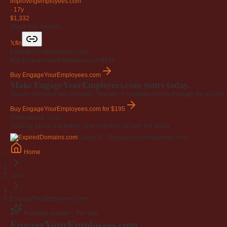
improvingemployees
.com
·
17y
$1,332
Share this domain
𝕏
f
in
EngageYourEmployees.com
Buy EngageYourEmployees.com
$195
Buy EngageYourEmployees.com
Make EngageYourEmployees.com yours today.
Secure checkout via GoDaddy. Transfer is handled directly through the world's l
Buy EngageYourEmployees.com
for $195
Professional Trust
Used by SEOs, marketers, and investors all over the world.
Listing ID · EngageYourEmployees.com
Home
.com
EngageYourEmployees.com
Premium domain · For sale
EngageYourEmployees
.com