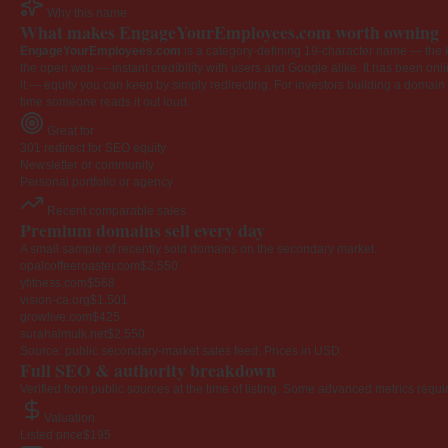
Why this name
What makes EngageYourEmployees.com worth owning
EngageYourEmployees.com
is a category-defining 19-character name — the k
the open web — instant credibility with users and Google alike. It has been onlin
it — equity you can keep by simply redirecting. For investors building a domain por
time someone reads it out loud.
Great for
301 redirect for SEO equity
Newsletter or community
Personal portfolio or agency
Recent comparable sales
Premium domains sell every day
A small sample of recently sold domains on the secondary market.
opalcoffeeroaster.com
$2,550
yfitness.com
$568
vision-ca.org
$1,501
growlive.com
$425
surahalmulk.net
$2,550
Source: public secondary-market sales feed. Prices in USD.
Full SEO & authority breakdown
Verified from public sources at the time of listing. Some advanced metrics requi
Valuation
Listed price
$195