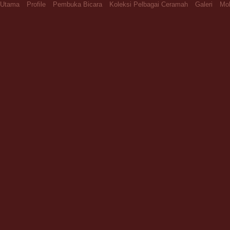
Utama
Profile
Pembuka Bicara
Koleksi Pelbagai Ceramah
Galeri
Moh