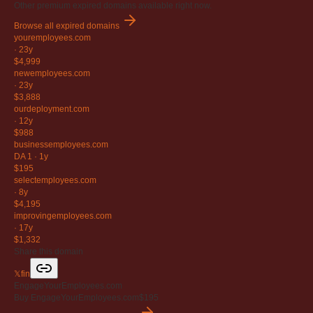
Other premium expired domains available right now.
Browse all expired domains
youremployees
.com
·
23y
$4,999
newemployees
.com
·
23y
$3,888
ourdeployment
.com
·
12y
$988
businessemployees
.com
DA 1
·
1y
$195
selectemployees
.com
·
8y
$4,195
improvingemployees
.com
·
17y
$1,332
Share this domain
𝕏
f
in
EngageYourEmployees.com
Buy EngageYourEmployees.com
$195