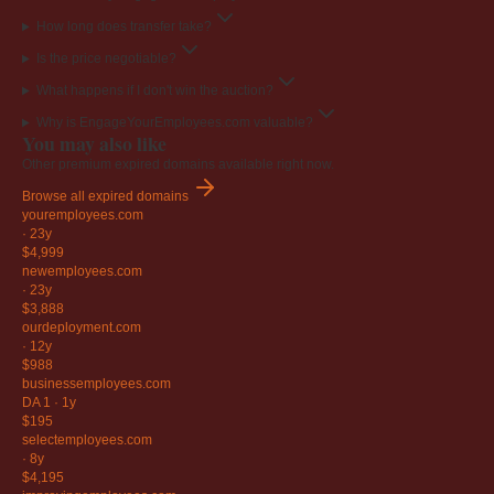
How long does transfer take?
Is the price negotiable?
What happens if I don't win the auction?
Why is EngageYourEmployees.com valuable?
You may also like
Other premium expired domains available right now.
Browse all expired domains
youremployees
.com
·
23y
$4,999
newemployees
.com
·
23y
$3,888
ourdeployment
.com
·
12y
$988
businessemployees
.com
DA 1
·
1y
$195
selectemployees
.com
·
8y
$4,195