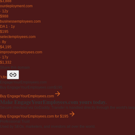
$3,888
ourdeployment
.com
·
12y
$988
businessemployees
.com
DA 1
·
1y
$195
selectemployees
.com
·
8y
$4,195
improvingemployees
.com
·
17y
$1,332
Share this domain
𝕏
f
in
EngageYourEmployees.com
Buy EngageYourEmployees.com
$195
Buy EngageYourEmployees.com
Make EngageYourEmployees.com yours today.
Secure checkout via GoDaddy. Transfer is handled directly through the world's larg
Buy EngageYourEmployees.com
for $195
Professional Trust
Used by SEOs, marketers, and investors all over the world.