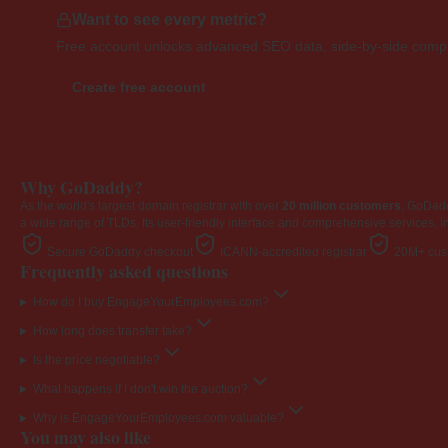
Want to see every metric?
Free account unlocks advanced SEO data, side-by-side compar
Create free account
Why GoDaddy?
As the world's largest domain registrar with over
20 million customers
, GoDad
a wide range of TLDs. Its user-friendly interface and comprehensive services, i
Secure GoDaddy checkout
ICANN-accredited registrar
20M+ cust
Frequently asked questions
How do I buy EngageYourEmployees.com?
How long does transfer take?
Is the price negotiable?
What happens if I don't win the auction?
Why is EngageYourEmployees.com valuable?
You may also like