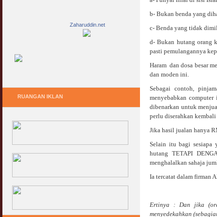
b- Bukan benda yang dihar
Zaharuddin.net
c- Benda yang tidak dimi
d- Bukan hutang orang k
pasti pemulangannya kepa
Haram dan dosa besar men
dan moden ini.
Sebagai contoh, pinja
RUANGAN IKLAN
menyebabkan computer i
dibenarkan untuk menjua
perlu diserahkan kembali
Jika hasil jualan hanya
Selain itu bagi sesiap
hutang TETAPI DENGAN
menghalalkan sahaja juml
Ia tercatat dalam firman Al
Ertinya : Dan jika (o
menyedekahkan (sebagian 