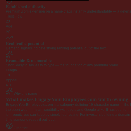
Established authority
Premium .com extension on a name that's instantly understandable — a defensib
Trust Flow
23
Age
6y
Real traffic potential
Demand signals indicate strong ranking potential out of the box.
Brandable & memorable
Short, easy to say, easy to type — the foundation of any premium brand.
Length
19
Appeal
4.0
Why this name
What makes EngageYourEmployees.com worth owning
EngageYourEmployees.com
is a category-defining 19-character name — the k
the open web — instant credibility with users and Google alike. It has been onlin
it — equity you can keep by simply redirecting. For investors building a domain por
time someone reads it out loud.
Great for