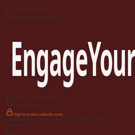
3
Push
Delivered within 24h
GoDaddy-protected checkout
EngageYour
Available — Premium domain
Authority snapshot
Sign in to view authority score
Established backlink profile with
472
unique referring domains.
Backlinks
0