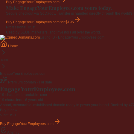
Buy EngageYourEmployees.com
Make EngageYourEmployees.com yours today.
Secure checkout via GoDaddy. Transfer is handled directly through the world's l
Buy EngageYourEmployees.com
for $195
Professional Trust
Used by SEOs, marketers, and investors all over the world.
Listing ID · EngageYourEmployees.com
Home
.com
EngageYourEmployees.com
Premium domain · For sale
EngageYourEmployees
.com
19-character brandable .com
19 characters ·
6 years old
·
A short, memorable, established domain ready to power your brand. Backed by 472 r
Buy-it-now
$195
USD
Buy EngageYourEmployees.com
Afternic