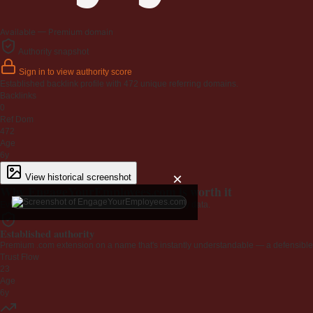
Available — Premium domain
Authority snapshot
Sign in to view authority score
Established backlink profile with
472
unique referring domains.
Backlinks
0
Ref Dom
472
Age
6y
×
View historical screenshot
Why EngageYourEmployees.com is worth it
Every claim below is backed by verified third-party data.
Established authority
Premium .com extension on a name that's instantly understandable — a defensible 
Trust Flow
23
Age
6y