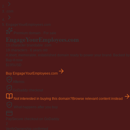
Jangan
03 April 2009
.com
Berkenaan Witir & Tahajjud
EngageYourEmployees.com
20 October 2006
Premium domain · For sale
EngageYourEmployees
.com
19-character brandable .com
19 characters ·
6 years old
·
A short, memorable, established domain ready to power your brand. Backed by 4
Buy-it-now
$195
USD
Buy EngageYourEmployees.com
Afternic
GoDaddy checkout
Not interested in buying this domain?
Browse relevant content instead
What happens after you buy
Pay
Secure checkout on GoDaddy
2
Verify
Ownership confirmed