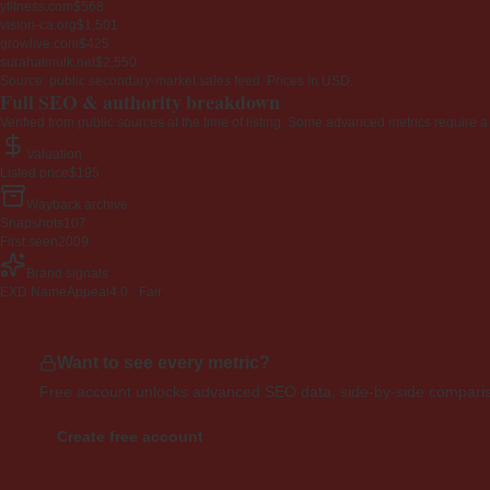
yfitness.com
$568
vision-ca.org
$1,501
growlive.com
$425
surahalmulk.net
$2,550
Source: public secondary-market sales feed. Prices in USD.
Full SEO & authority breakdown
Verified from public sources at the time of listing. Some advanced metrics require a
Valuation
Listed price
$195
Wayback archive
Snapshots
107
First seen
2009
Brand signals
EXD NameAppeal
4.0 · Fair
Want to see every metric?
Free account unlocks advanced SEO data, side-by-side compariso
Create free account