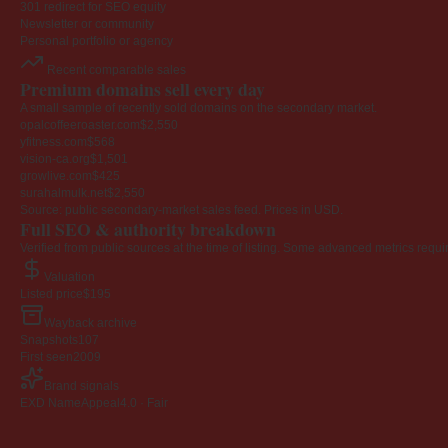
301 redirect for SEO equity
Newsletter or community
Personal portfolio or agency
Recent comparable sales
Premium domains sell every day
A small sample of recently sold domains on the secondary market.
opalcoffeeroaster.com
$2,550
yfitness.com
$568
vision-ca.org
$1,501
growlive.com
$425
surahalmulk.net
$2,550
Source: public secondary-market sales feed. Prices in USD.
Full SEO & authority breakdown
Verified from public sources at the time of listing. Some advanced metrics requi
Valuation
Listed price
$195
Wayback archive
Snapshots
107
First seen
2009
Brand signals
EXD NameAppeal
4.0 · Fair