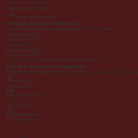
Newsletter or community
Personal portfolio or agency
Recent comparable sales
Premium domains sell every day
A small sample of recently sold domains on the secondary market.
cimausa.org
$3,250
agilegrowth.com
$1,235
kettle.org
$1,200
premiumbit.com
$407
tackleking.com
$455
Source: public secondary-market sales feed. Prices in USD.
Full SEO & authority breakdown
Verified from public sources at the time of listing. Some advanced metrics requi
Valuation
Listed price
$195
Wayback archive
Snapshots
107
First seen
2009
Brand signals
EXD NameAppeal
4.0 · Fair