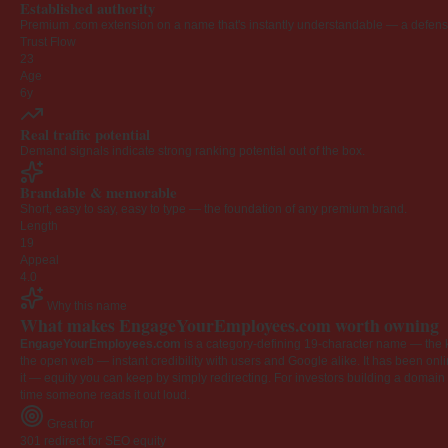
Established authority
Premium .com extension on a name that's instantly understandable — a defensib
Trust Flow
23
Age
6y
Real traffic potential
Demand signals indicate strong ranking potential out of the box.
Brandable & memorable
Short, easy to say, easy to type — the foundation of any premium brand.
Length
19
Appeal
4.0
Why this name
What makes EngageYourEmployees.com worth owning
EngageYourEmployees.com
is a category-defining 19-character name — the k
the open web — instant credibility with users and Google alike. It has been onlin
it — equity you can keep by simply redirecting. For investors building a domain por
time someone reads it out loud.
Great for
301 redirect for SEO equity