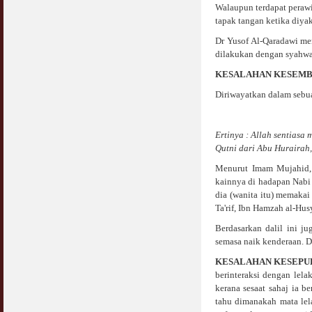
Walaupun terdapat perawi
tapak tangan ketika diya
Dr Yusof Al-Qaradawi men
dilakukan dengan syahwat
KESALAHAN KESEMBILAN 
Diriwayatkan dalam sebua
Ertinya : Allah sentiasa
Qutni dari Abu Hurairah
Menurut Imam Mujahid, h
kainnya di hadapan Nabi
dia (wanita itu) memakai
Ta'rif, Ibn Hamzah al-Hus
Berdasarkan dalil ini j
semasa naik kenderaan. 
KESALAHAN KESEPUL
berinteraksi dengan lel
kerana sesaat sahaj ia b
tahu dimanakah mata lel