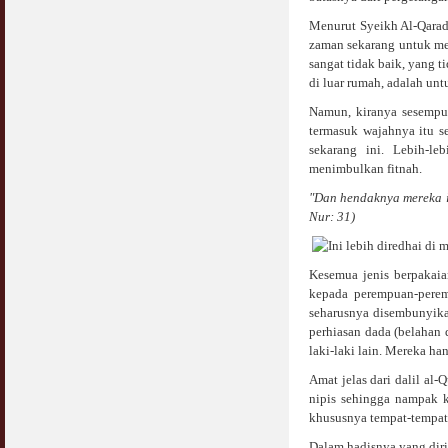
Menurut Syeikh Al-Qarad
zaman sekarang untuk me
sangat tidak baik, yang 
di luar rumah, adalah unt
Namun, kiranya sesempu
termasuk wajahnya itu s
sekarang ini. Lebih-l
menimbulkan fitnah.
"Dan hendaknya mereka i
Nur: 31)
Kesemua jenis berpakaia
kepada perempuan-pere
seharusnya disembunyikan
perhiasan dada (belahan 
laki-laki lain. Mereka 
Amat jelas dari dalil a
nipis sehingga nampak 
khususnya tempat-tempat 
Dalam hadisnya yang diri