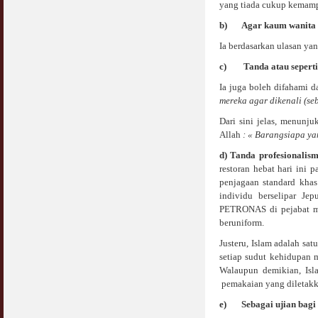
yang tiada cukup kemamp
b)
Agar kaum wanita t
Ia berdasarkan ulasan yan
c)
Tanda atau sepert
Ia juga boleh difahami d
mereka agar dikenali (seb
Dari sini jelas, menunju
Allah
: « Barangsiapa ya
d) Tanda profesionalis
restoran hebat hari ini 
penjagaan standard khas 
individu berselipar Je
PETRONAS di pejabat me
beruniform.
Justeru, Islam adalah s
setiap sudut kehidupan m
Walaupun demikian, Isla
pemakaian yang diletakka
e)
Sebagai ujian bag