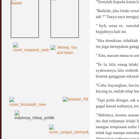
"Tentulah kepada kaum le
"Baiklah, jika lelaki te
tak ?" Tanya saya menguj
" Isyh, ustaz ni.. tentu
hujjahnya kali ini.
"Jika demikian, tidakka
itu juga merupakan gangg
" Erm, macam mana tu ust
"Ye la, bila orang lela
syahwatnya, lalu terdetik
bentuk gangguan seksual 
"Cuba bayangkan, kucing
kucing tu, malah silap h
"Tapi perlu diingat, tak
gagal kawal nafsunya, tet
"Akhirnya, kerana suasan
itu dari terkaman lelaki
mangsa tempiasan nafsu l
tidak lagi mampu menahan 
dilepaskan nafsunya seca