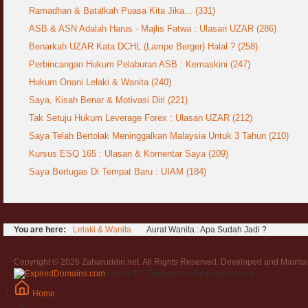
Ramadhan & Batalkah Puasa Kita Jika... (331)
ASB & ASN Adalah Harus - Majlis Fatwa : Ulasan UZAR (286)
Benarkah UZAR Kata DCHL (Lampe Berger) Halal ? (258)
Perbincangan Hukum Pelaburan ASB : Kemaskini (247)
Hukum Onani Lelaki & Wanita (240)
Saya, Kisah Benar & Motivasi Diri (221)
Tak Setuju Hukum Leverage Forex : Ulasan UZAR (212)
Saya Telah Bertolak Meninggalkan Malaysia Untuk 3 Tahun (210)
Kursus ESQ 165 : Ulasan & Komentar Saya (209)
Saya Bertugas Di Tempat Baru : UIAM (184)
You are here:
Lelaki & Wanita
Aurat Wanita : Apa Sudah Jadi ?
Copyright © 2026 Zaharuddin.net. All Rights Reserved. Developed and Mainta
Listing ID · EngageYourEmployees.com
Home