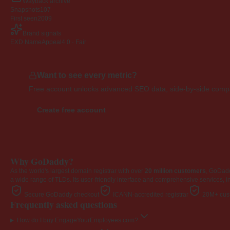
Wayback archive
Snapshots
107
First seen
2009
Brand signals
EXD NameAppeal
4.0 · Fair
Want to see every metric?
Free account unlocks advanced SEO data, side-by-side compar
Create free account
Why GoDaddy?
As the world's largest domain registrar with over
20 million customers
, GoDad
a wide range of TLDs. Its user-friendly interface and comprehensive services, i
Secure GoDaddy checkout
ICANN-accredited registrar
20M+ cust
Frequently asked questions
How do I buy EngageYourEmployees.com?