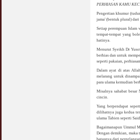
PERHIASAN KAMU KECUA
Pengertian khumur (tudun
jama' (bentuk plural) dari
Setiap perempuan Islam 
tempat-tempat yang bole
hatinya.
Menurut Syeikh Dr Yusof
berhias dan untuk memper
seperti pakaian, perhiasa
Dalam ayat di atas All
melarang untuk dinampak
para ulama kemudian berbe
Misalnya sahabat besar N
cincin.
Yang berpendapat seperti
dilihatnya juga kedua t
ulama Tabien seperti Said b
Bagaimanapun Ummul Mukm
Dengan demikian, maka te
batasnya dari pergelanga