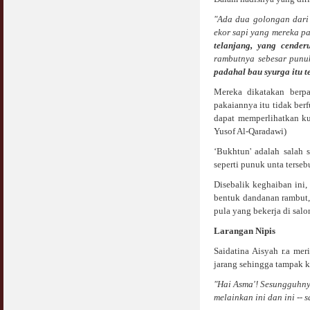
"Ada dua golongan dari
ekor sapi yang mereka p
telanjang, yang cende
rambutnya sebesar punu
padahal bau syurga itu 
Mereka dikatakan berpa
pakaiannya itu tidak berf
dapat memperlihatkan ku
Yusof Al-Qaradawi)
‘Bukhtun' adalah salah
seperti punuk unta terseb
Disebalik keghaiban ini,
bentuk dandanan rambut,
pula yang bekerja di salon
Larangan Nipis
Saidatina Aisyah r.a me
jarang sehingga tampak 
"Hai Asma'! Sesungguhny
melainkan ini dan ini --