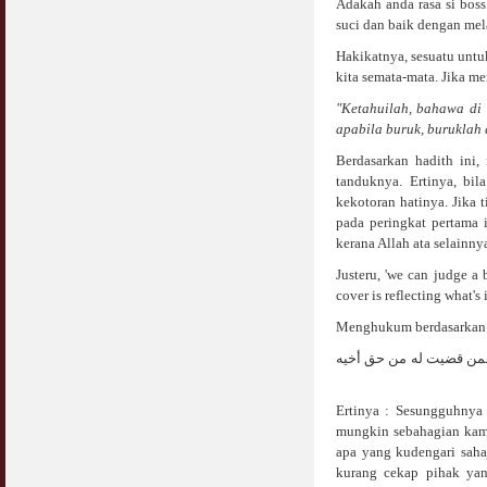
Adakah anda rasa si bos
suci dan baik dengan mel
Hakikatnya, sesuatu untu
kita semata-mata. Jika m
"Ketahuilah, bahawa di 
apabila buruk, buruklah 
Berdasarkan hadith ini,
tanduknya. Ertinya, bi
kekotoran hatinya. Jika
pada peringkat pertama 
kerana Allah ata selainny
Justeru, 'we can judge a 
cover is reflecting what's 
Menghukum berdasarkan ya
 فمن قضيت له من حق أخيه
Ertinya : Sesungguhnya
mungkin sebahagian kami
apa yang kudengari saha
kurang cekap pihak yan