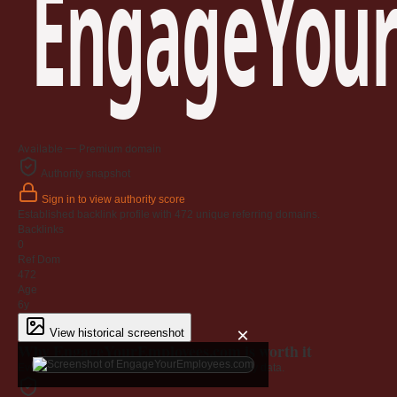
EngageYour
Available — Premium domain
Authority snapshot
Sign in to view authority score
Established backlink profile with
472
unique referring domains.
Backlinks
0
Ref Dom
472
Age
6y
×
View historical screenshot
Why EngageYourEmployees.com is worth it
Every claim below is backed by verified third-party data.