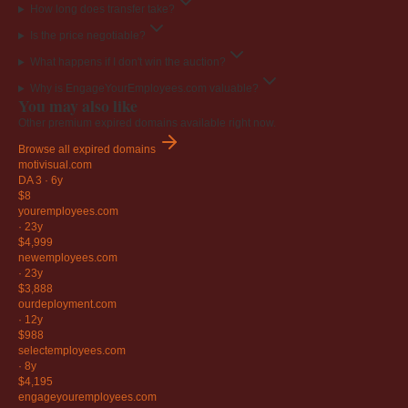
How long does transfer take?
Is the price negotiable?
What happens if I don't win the auction?
Why is EngageYourEmployees.com valuable?
You may also like
Other premium expired domains available right now.
Browse all expired domains
motivisual
.com
DA 3
·
6y
$8
youremployees
.com
·
23y
$4,999
newemployees
.com
·
23y
$3,888
ourdeployment
.com
·
12y
$988
selectemployees
.com
·
8y
$4,195
engageyouremployees
.com