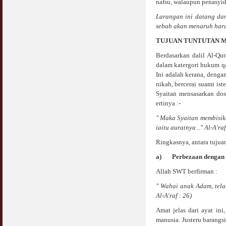
nafsu, walaupun penasyi
Larangan ini datang da
sebab akan menaruh hara
TUJUAN TUNTUTAN 
Berdasarkan dalil Al-Qu
dalam katergori hukum qa
Ini adalah kerana, denga
nikah, bercerai suami is
Syaitan mensasarkan dos
ertinya :-
" Maka Syaitan membisik
iaitu auratnya .." Al-A'raf
Ringkasnya, antara tujua
a)
Perbezaan dengan 
Allah SWT berfirman :
" Wahai anak Adam, tela
Al-A'raf : 26)
Amat jelas dari ayat in
manusia. Justeru barangs