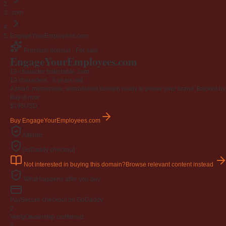
.com
EngageYourEmployees.com
Premium domain · For sale
EngageYourEmployees
.com
19-character brandable .com
19 characters ·
6 years old
·
A short, memorable, established domain ready to power your brand. Backed by 4
Buy-it-now
$195
USD
Buy EngageYourEmployees.com
Afternic
GoDaddy checkout
Not interested in buying this domain?
Browse relevant content instead
What happens after you buy
Pay
Secure checkout on GoDaddy
2
Verify
Ownership confirmed
3