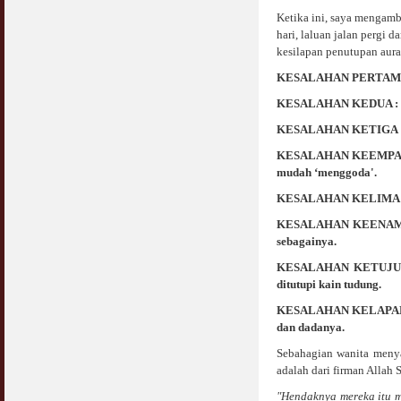
Ketika ini, saya mengambi
hari, laluan jalan pergi
kesilapan penutupan aurat 
KESALAHAN PERTAMA : A
KESALAHAN KEDUA : Bert
KESALAHAN KETIGA : Be
KESALAHAN KEEMPAT : B
mudah ‘menggoda'.
KESALAHAN KELIMA : Be
KESALAHAN KEENAM : Be
sebagainya.
KESALAHAN KETUJUH : 
ditutupi kain tudung.
KESALAHAN KELAPAN : Be
dan dadanya.
Sebahagian wanita menyan
adalah dari firman Allah 
"Hendaknya mereka it