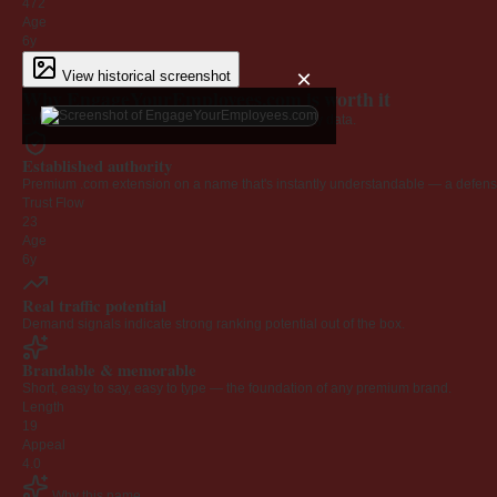
472
Age
6y
×
View historical screenshot
Why EngageYourEmployees.com is worth it
Every claim below is backed by verified third-party data.
Established authority
Premium .com extension on a name that's instantly understandable — a defensib
Trust Flow
23
Age
6y
Real traffic potential
Demand signals indicate strong ranking potential out of the box.
Brandable & memorable
Short, easy to say, easy to type — the foundation of any premium brand.
Length
19
Appeal
4.0
Why this name