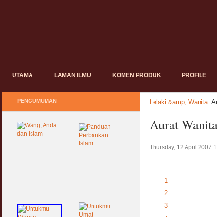
UTAMA
LAMAN ILMU
KOMEN PRODUK
PROFILE
PENGUMUMAN
Lelaki &amp; Wanita
A
Aurat Wanita
Thursday, 12 April 2007 
1
2
3