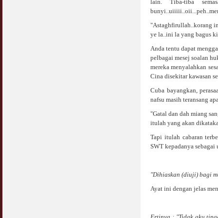
lain. Tiba-tiba sem
bunyi..uiiiii..oii...peh..
Syahwat Terangsang Tika Puasa : Keliru
Mazi & Mani
"Astaghfirullah..korang i
22 July 2012
ye la..ini la yang bagus k
Anda tentu dapat mengga
Hukum Nikah Wanita Hamil Anak Luar Nikah
pelbagai mesej soalan h
07 May 2007
mereka menyalahkan sesam
Cina disekitar kawasan se
Hukum Labur & Berniaga Forex (Forex
Trading)
Cuba bayangkan, perasaa
07 January 2008
nafsu masih teransang ap
"Gatal dan dah miang san
Terkini Hukum ASB dan ASN
itulah yang akan dikatak
17 February 2009
Tapi itulah cabaran ter
SWT kepadanya sebagai uj
Subuh Tapi Masih Belum Mandi Wajib : Sah
Puasanya ?
23 August 2010
"Dihiaskan (diuji) bagi m
Menonton Filem Lucah Oleh Suami Isteri
Ayat ini dengan jelas me
16 May 2007
Temuduga Kerja : Yang Perlu & Yang
Ertinya : "Tidak aku ti