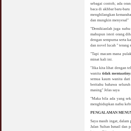
COVID19
sebagai contoh; ada oran
28 March 2020
Aurat Wanita : Apa Sudah Jadi ?
baca di akhbar baru-baru
12 April 2007
menghilangkan kemarahan 
dan mungkin menyesal"
Rewards For Stay Safe at Home During
COVID19 Outbreak
Ramadhan & Batalkah Puasa Kita Jika...
"Demikianlah juga nafsu 
28 March 2020
18 June 2015
mahupun isteri orang di
dengan sempurna serta ka
Bahaya Nafsu Lelaki
dan novel lucah " terang 
31 May 2007
"Tapi macam mana pulak 
minat kali ini.
Siapa Lelaki Dayus Menurut Islam ?
18 July 2007
"Jika kita lihat dengan t
wanita
tidak mentaatiny
semua kaum wanita dari 
Perbincangan Hukum Uptrend & Hai-O
beritahu bahawa seluru
06 August 2007
masing" Jelas saya
Koleksi Ceramah & Displin Menadah Ilmu
"Maka bila ada yang sek
Dari Ceramah
menghidupkan nafsu kebin
20 August 2008
PENGALAMAN MENUM
Differences Between Islamic Banks &
Saya masih ingat, dalam 
Conventional
Jalan Sultan Ismail dan 
22 February 2007