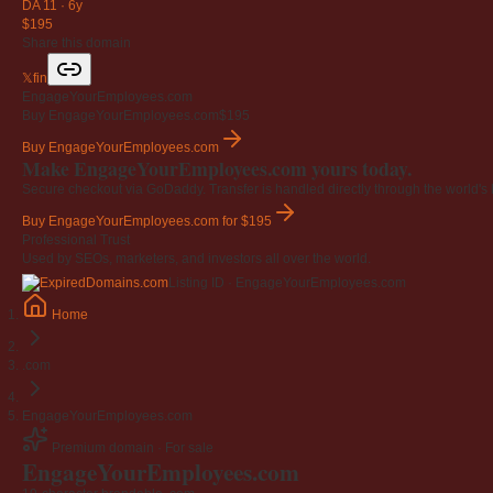
DA 11
·
6y
$195
Share this domain
𝕏
f
in
EngageYourEmployees.com
Buy EngageYourEmployees.com
$195
Buy EngageYourEmployees.com
Make EngageYourEmployees.com yours today.
Secure checkout via GoDaddy. Transfer is handled directly through the world's l
Buy EngageYourEmployees.com
for $195
Professional Trust
Used by SEOs, marketers, and investors all over the world.
Listing ID · EngageYourEmployees.com
Home
.com
EngageYourEmployees.com
Premium domain · For sale
EngageYourEmployees
.com