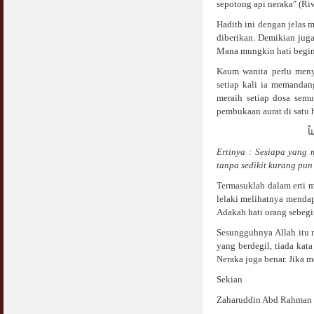
sepotong api neraka" (Ri
Hadith ini dengan jelas
diberikan. Demikian juga
Mana mungkin hati begini
Kaum wanita perlu meny
setiap kali ia memandan
meraih setiap dosa sem
pembukaan aurat di satu 
ً
Ertinya : Sesiapa yang
tanpa sedikit kurang pun 
Termasuklah dalam erti 
lelaki melihatnya mendap
Adakah hati orang sebegi
Sesungguhnya Allah itu 
yang berdegil, tiada kat
Neraka juga benar. Jika
Sekian
Zaharuddin Abd Rahman