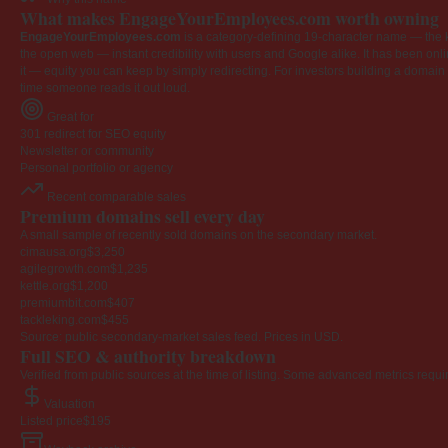
What makes EngageYourEmployees.com worth owning
EngageYourEmployees.com
is a category-defining 19-character name — the k
the open web — instant credibility with users and Google alike. It has been onlin
it — equity you can keep by simply redirecting. For investors building a domain por
time someone reads it out loud.
Great for
301 redirect for SEO equity
Newsletter or community
Personal portfolio or agency
Recent comparable sales
Premium domains sell every day
A small sample of recently sold domains on the secondary market.
cimausa.org
$3,250
agilegrowth.com
$1,235
kettle.org
$1,200
premiumbit.com
$407
tackleking.com
$455
Source: public secondary-market sales feed. Prices in USD.
Full SEO & authority breakdown
Verified from public sources at the time of listing. Some advanced metrics requi
Valuation
Listed price
$195