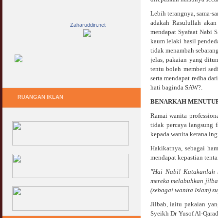
Lebih terangnya, sama-sa
adakah Rasulullah akan 
Zaharuddin.net
mendapat Syafaat Nabi S
kaum lelaki hasil pended
tidak menambah sebarang 
jelas, pakaian yang dit
tentu boleh memberi sed
serta mendapat redha dar
hati baginda SAW?.
RUANGAN IKLAN
BENARKAH MENUTUP 
Ramai wanita profession
tidak percaya langsung 
kepada wanita kerana ing
Hakikatnya, sebagai ha
mendapat kepastian tentan
"Hai Nabi! Katakanlah 
mereka melabuhkan jilba
(sebagai wanita Islam) s
Jilbab, iaitu pakaian y
Syeikh Dr Yusof Al-Qara