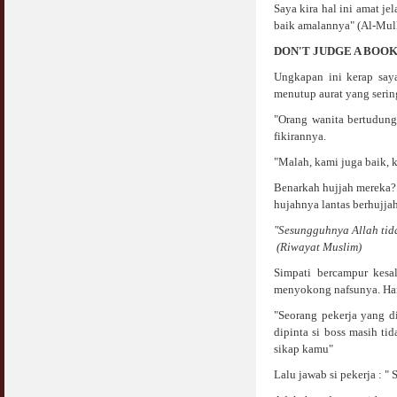
Saya kira hal ini amat je
baik amalannya" (Al-Mulk
DON'T JUDGE A BOOK
Ungkapan ini kerap say
menutup aurat yang serin
"Orang wanita bertudung
fikirannya.
"Malah, kami juga baik, 
Benarkah hujjah mereka?.
hujahnya lantas berhujja
"Sesungguhnya Allah tid
(Riwayat Muslim)
Simpati bercampur kesa
menyokong nafsunya. Han
"Seorang pekerja yang 
dipinta si boss masih t
sikap kamu"
Lalu jawab si pekerja : "