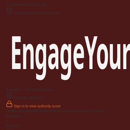
Push
Delivered within 24h
GoDaddy-protected checkout
EngageYour
Available — Premium domain
Authority snapshot
Sign in to view authority score
Established backlink profile with
472
unique referring domains.
Backlinks
0
Ref Dom