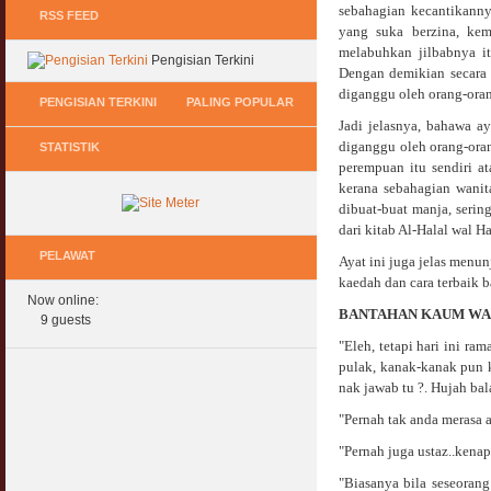
sebahagian kecantikannya
RSS FEED
yang suka berzina, ke
melabuhkan jilbabnya i
Pengisian Terkini
Dengan demikian secara z
diganggu oleh orang-oran
PENGISIAN TERKINI
PALING POPULAR
Jadi jelasnya, bahawa a
diganggu oleh orang-oran
STATISTIK
Keperluan GIG Ekonomi Semasa & Selepas
Hukum Onani Lelaki & Wanita
perempuan itu sendiri a
COVID & PKP
07 February 2007
kerana sebahagian wani
11 May 2020
dibuat-buat manja, serin
Status Hukum Infinity Downline @ Login
dari kitab Al-Halal wal H
Pasca COVID, Bantu IKS Mikro Turunkan
Facebook Dapat RM100
Harga Iklan Media
PELAWAT
27 February 2010
Ayat ini juga jelas menu
11 May 2020
kaedah dan cara terbaik 
Now online:
Multi Level Marketing Menurut Shariah
BANTAHAN KAUM WA
Morarorium 6 Bulan Dikecualikan 'Accrued
9 guests
08 April 2007
Interest/Profit'?
"Eleh, tetapi hari ini r
11 May 2020
pulak, kanak-kanak pun 
Perbincangan Hukum Pelaburan ASB :
Kemaskini
nak jawab tu ?. Hujah bal
PKP, COVID & Ekonom Negara Berundur 5
01 January 2008
Tahun ?
"Pernah tak anda merasa 
11 May 2020
"Pernah juga ustaz..kena
Oral Seks & Hukumnya
28 January 2008
"Biasanya bila seseorang
Komen Ringkas Pakej Rangsangan Terbaru