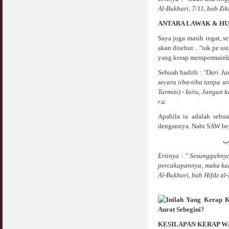
Jangan
Al-Bukhari, 7/11, bab Zik
03 April 2009
ANTARA LAWAK & H
Berkenaan Witir & Tahajjud
Saya juga masih ingat, se
20 October 2006
akan disebut .. "tak pe u
yang kerap mempermaink
Sebuah hadith :
"Dari Ja
secara tiba-tiba tanpa 
Tarmizi) - Iaitu, Jangan
r.a.
Apabila ia adalah sebu
dengannya. Nabi SAW ber
رب
Ertinya : " Sesungguhny
percakapannya, maka kal
Al-Bukhari, bab Hifdz al-
KESILAPAN KERAP W