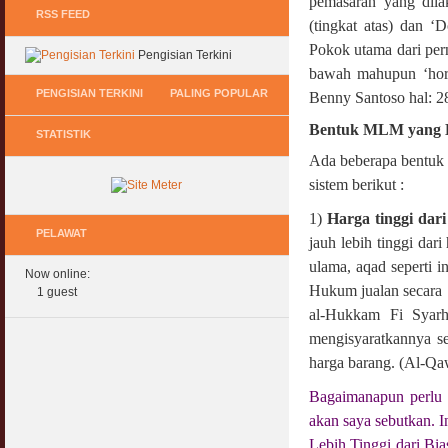
pemasaran yang dilak
RSS FEED
(tingkat atas) dan ‘
Pokok utama dari pern
Pengisian Terkini
bawah mahupun ‘hori
PENGISIAN TERKINI
PALING POPULAR
Benny Santoso hal:
Bentuk MLM yang H
STATISTIK
Keperluan GIG Ekonomi Semasa & Selepas
Hukum Onani Lelaki & Wanita
COVID & PKP
Ada beberapa bentuk 
07 February 2007
11 May 2020
sistem berikut :
Status Hukum Infinity Downline @ Login
Pasca COVID, Bantu IKS Mikro Turunkan
Facebook Dapat RM100
1)
Harga tinggi dari
Harga Iklan Media
PELAWAT
27 February 2010
jauh lebih tinggi dar
11 May 2020
ulama, aqad seperti in
Now online:
Multi Level Marketing Menurut Shariah
Hukum jualan secara 
Morarorium 6 Bulan Dikecualikan 'Accrued
1 guest
08 April 2007
Interest/Profit'?
al-Hukkam Fi Syar
11 May 2020
mengisyaratkannya se
Perbincangan Hukum Pelaburan ASB :
Kemaskini
harga barang. (Al-Qa
PKP, COVID & Ekonom Negara Berundur 5
01 January 2008
Tahun ?
Bagaimanapun perlu 
11 May 2020
Oral Seks & Hukumnya
akan saya sebutkan. 
28 January 2008
Komen Ringkas Pakej Rangsangan Terbaru
Lebih Tinggi dari Bi