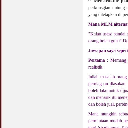
9.
Menstruktur pla
perkonsgian untung 
yang ditetapkan di per
Mana MLM alternat
"Kalau ustaz pandai 
orang boleh guna" De
Jawapan saya seperti
Pertama :
Memang ra
realistik.
Inilah masalah orang
perniagaan diasakan
boleh laku untuk diju
dan menarik itu mene
dan boleh jual, perbi
Mana mungkin sebua
permintaan mudah beg
teori Shariahnya. Teo