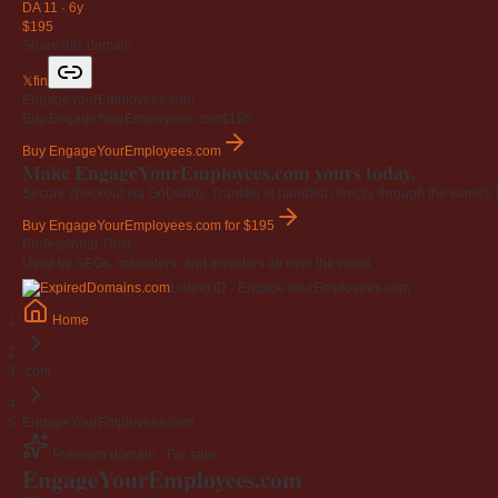
DA 11
·
6y
$195
Share this domain
𝕏
f
in
EngageYourEmployees.com
Buy EngageYourEmployees.com
$195
Buy EngageYourEmployees.com
Make EngageYourEmployees.com yours today.
Secure checkout via GoDaddy. Transfer is handled directly through the world's l
Buy EngageYourEmployees.com
for $195
Professional Trust
Used by SEOs, marketers, and investors all over the world.
Listing ID · EngageYourEmployees.com
Home
.com
EngageYourEmployees.com
Premium domain · For sale
EngageYourEmployees
.com