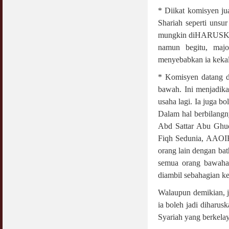
* Diikat komisyen ju
Shariah seperti unsu
mungkin diHARUSKAN 
namun begitu, majo
menyebabkan ia kekal
* Komisyen datang d
bawah. Ini menjadika
usaha lagi. Ia juga bo
Dalam hal berbilangn
Abd Sattar Abu Ghud
Fiqh Sedunia, AAOIFI
orang lain dengan bath
semua orang bawahan
diambil sebahagian k
Walaupun demikian, ji
ia boleh jadi diharus
Syariah yang berkela