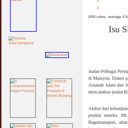
4
5
(444 votes, average 4.64
Isu 
Jualan Pelbagai Perin
di Malaysia. Dalam p
Amanah Islam dan be
mencatatkan jualan RM
Akibat dari kebanjir
produk mereka. MLM
Bagaimanapun, amat 