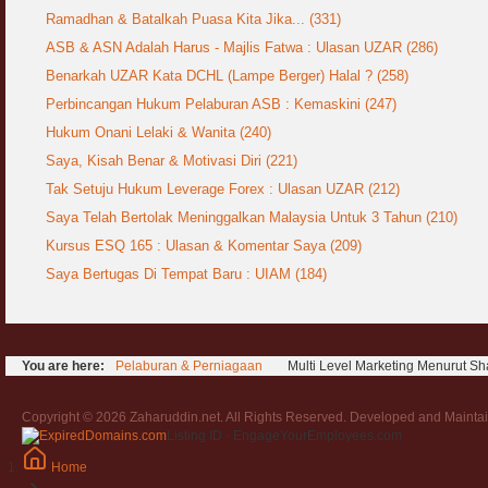
Ramadhan & Batalkah Puasa Kita Jika... (331)
ASB & ASN Adalah Harus - Majlis Fatwa : Ulasan UZAR (286)
Benarkah UZAR Kata DCHL (Lampe Berger) Halal ? (258)
Perbincangan Hukum Pelaburan ASB : Kemaskini (247)
Hukum Onani Lelaki & Wanita (240)
Saya, Kisah Benar & Motivasi Diri (221)
Tak Setuju Hukum Leverage Forex : Ulasan UZAR (212)
Saya Telah Bertolak Meninggalkan Malaysia Untuk 3 Tahun (210)
Kursus ESQ 165 : Ulasan & Komentar Saya (209)
Saya Bertugas Di Tempat Baru : UIAM (184)
You are here:
Pelaburan & Perniagaan
Multi Level Marketing Menurut Sh
Copyright © 2026 Zaharuddin.net. All Rights Reserved. Developed and Mainta
Listing ID · EngageYourEmployees.com
Home