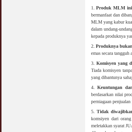
1.
Produk MLM ini m
bermanfaat dan dibang
MLM yang kabur kuali
dalam undang-undang d
kepada produknya yan
2.
Produknya bukan
emas secara tangguh a
3.
Komisyen yang di
Tiada komisyen tanpa
yang dibantunya sahaj
4.
Keuntungan dan
berdasarkan nilai pr
perniagaan penjuala
5.
Tidak diwajibkan
komsiyen dari orang
meletakkan syarat 