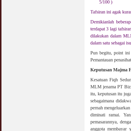
5/100 )
Tafsiran ini agak ku
Demikianlah beberap
terdapat 3 lagi tafs
dilakukan dalam MLM
dalam satu sebagai i
Pun begitu, point ini
Pemantauan penasihat
Keputusan Majma F
Kesatuan Fiqh Sedun
MLM jenama PT Biznas
itu, keputusan itu j
sebagaimana didakwa.
pernah mengeluarkan
diminati ramai. Y
pemasarannya, dengan
anggota membayar y