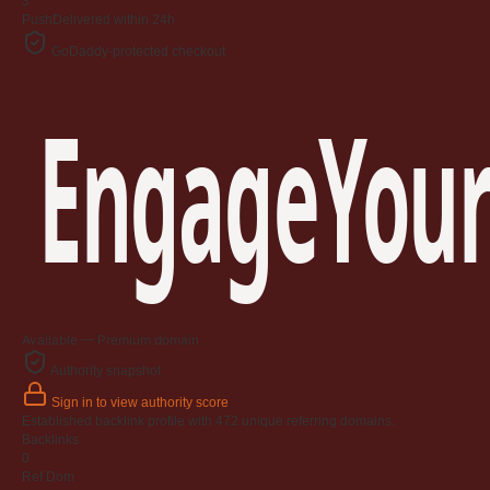
3
Push
Delivered within 24h
GoDaddy-protected checkout
EngageYour
Available — Premium domain
Authority snapshot
Sign in to view authority score
Established backlink profile with
472
unique referring domains.
Backlinks
0
Ref Dom