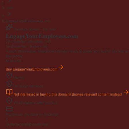
.com
EngageYourEmployees.com
Premium domain · For sale
EngageYourEmployees
.com
19-character brandable .com
19 characters ·
6 years old
·
A short, memorable, established domain ready to power your brand. Backed by 4
Buy-it-now
$195
USD
Buy EngageYourEmployees.com
Afternic
GoDaddy checkout
Not interested in buying this domain?
Browse relevant content instead
What happens after you buy
Pay
Secure checkout on GoDaddy
2
Verify
Ownership confirmed