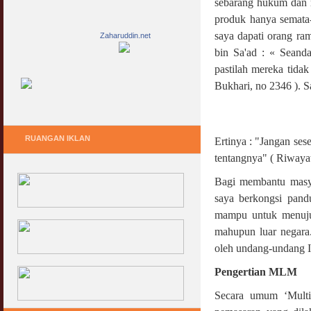
sebarang hukum dan 
produk hanya semata-
saya dapati orang ra
Zaharuddin.net
bin Sa'ad : « Seand
pastilah mereka tida
Bukhari, no 2346 ). S
RUANGAN IKLAN
Ertinya : "Jangan ses
tentangnya" ( Riwayat
Bagi membantu masya
saya berkongsi pan
mampu untuk menuju
mahupun luar negara.
oleh undang-undang I
Pengertian MLM
Secara umum ‘Multi 