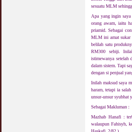
COVID19
sesuatu MLM sehingga
28 March 2020
Aurat Wanita : Apa Sudah Jadi ?
12 April 2007
Apa yang ingin saya 
Rewards For Stay Safe at Home During
orang awam, iaitu h
COVID19 Outbreak
Ramadhan & Batalkah Puasa Kita Jika...
priamid. Sebagai co
28 March 2020
18 June 2015
MLM ini amat sukar 
Bahaya Nafsu Lelaki
belilah satu produkn
31 May 2007
RM300 sebiji. Inil
istimewanya setelah 
Siapa Lelaki Dayus Menurut Islam ?
dalam sistem. Tapi sa
18 July 2007
dengan si penjual yang
Perbincangan Hukum Uptrend & Hai-O
Inilah maksud saya m
06 August 2007
haram, tetapi ia sal
unsur-unsur syubhat y
Koleksi Ceramah & Displin Menadah Ilmu
Dari Ceramah
Sebagai Makluman :
20 August 2008
Mazhab Hanafi : te
Differences Between Islamic Banks &
walaupun Fahisyh, ke
Conventional
22 February 2007
Haskafi, 2/82 )