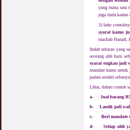
dengan sebuah 
yang mana satu m
juga tiada kait
3) Iaitu contohny
syarat kamu j
mazhab Hanafi, H
Inilah tafsiran yang
seorang ahli baru se
syarat engkau jadi
mandate kamu untuk j
jualan sendiri sebany
Lihat, dalam contoh s
a-
Jual barang RM
b-
Lantik jadi wak
c-
Beri mandate u
d-
Setiap ahli 