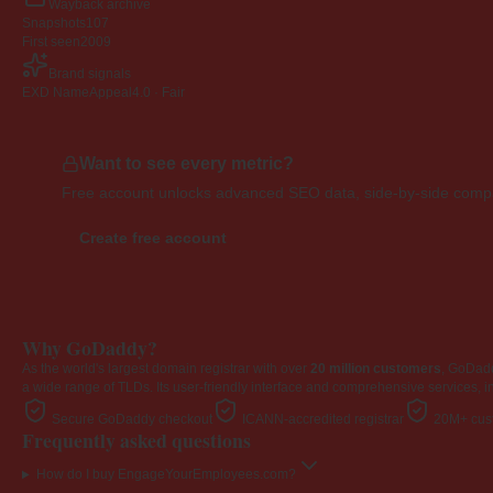
Wayback archive
Snapshots
107
First seen
2009
Brand signals
EXD NameAppeal
4.0 · Fair
Want to see every metric?
Free account unlocks advanced SEO data, side-by-side compar
Create free account
Why GoDaddy?
As the world's largest domain registrar with over
20 million customers
, GoDad
a wide range of TLDs. Its user-friendly interface and comprehensive services, i
Secure GoDaddy checkout
ICANN-accredited registrar
20M+ cust
Frequently asked questions
How do I buy EngageYourEmployees.com?