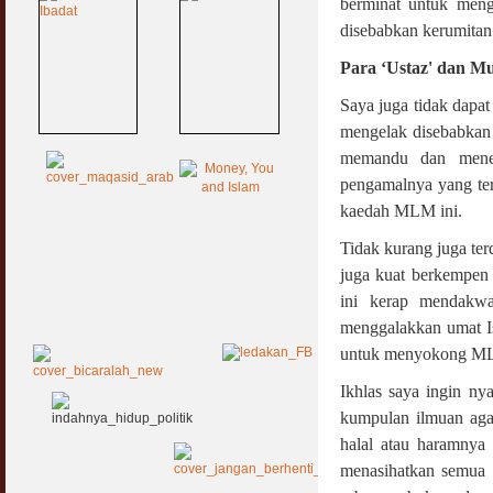
berminat untuk mengh
disebabkan kerumitan 
Para
‘Ustaz' dan Mu
Saya juga tidak dapat
mengelak disebabkan
memandu dan mener
pengamalnya yang ter
kaedah MLM ini.
Tidak kurang juga ter
juga kuat berkempen
ini kerap mendakwa
menggalakkan umat Isl
untuk menyokong MLM
Ikhlas saya ingin ny
kumpulan ilmuan agam
halal atau haramnya s
menasihatkan semua r