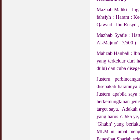
Mazhab Maliki : Juga
Syahwat Terangsang Tika Puasa : Keliru
Mazi & Mani
fahsiyh : Haram ; Ke
22 July 2012
Qawaid : Ibn Rusyd ,
Hukum Nikah Wanita Hamil Anak Luar Nikah
Mazhab Syafie : Har
07 May 2007
Al-Majmu' , 7/500 )
Mahzab Hanbali : Ibn
Hukum Labur & Berniaga Forex (Forex
Trading)
yang terkeluar dari h
07 January 2008
dulu) dan cuba disege
Terkini Hukum ASB dan ASN
Justeru, perbincang
17 February 2009
disepakati haramnya 
Justeru apabila saya
Subuh Tapi Masih Belum Mandi Wajib : Sah
Puasanya ?
berkemungkinan jenis
23 August 2010
target saya. Adakah 
yang harus ?. Jika ye
Menonton Filem Lucah Oleh Suami Isteri
'Ghabn' yang berlak
16 May 2007
MLM ini amat menga
Temuduga Kerja : Yang Perlu & Yang
Penasihat Shariah seja