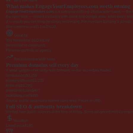
Why this name
What makes EngageYourEmployees.com worth owning
EngageYourEmployees.com
is a category-defining 19-character name — the k
the open web — instant credibility with users and Google alike. It has been onlin
it — equity you can keep by simply redirecting. For investors building a domain por
time someone reads it out loud.
Great for
301 redirect for SEO equity
Newsletter or community
Personal portfolio or agency
Recent comparable sales
Premium domains sell every day
A small sample of recently sold domains on the secondary market.
cimausa.org
$3,250
agilegrowth.com
$1,235
kettle.org
$1,200
premiumbit.com
$407
tackleking.com
$455
Source: public secondary-market sales feed. Prices in USD.
Full SEO & authority breakdown
Verified from public sources at the time of listing. Some advanced metrics requi
Valuation
Listed price
$195