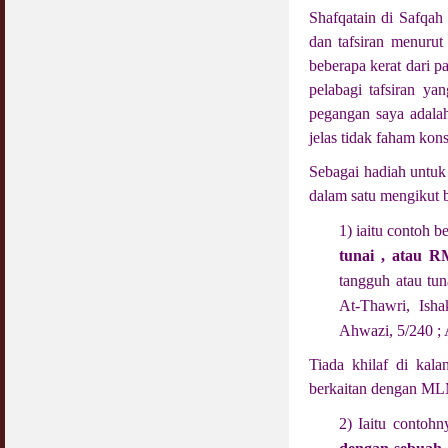
Shafqatain di Safqah
dan tafsiran menuru
beberapa kerat dari p
pelabagi tafsiran ya
pegangan saya adalah
jelas tidak faham kons
Sebagai hadiah untuk
dalam satu mengikut
1) iaitu contoh b
tunai , atau R
tangguh atau tun
At-Thawri, Ish
Ahwazi, 5/240 ;
Tiada khilaf di kal
berkaitan dengan MLM,
2) Iaitu contoh