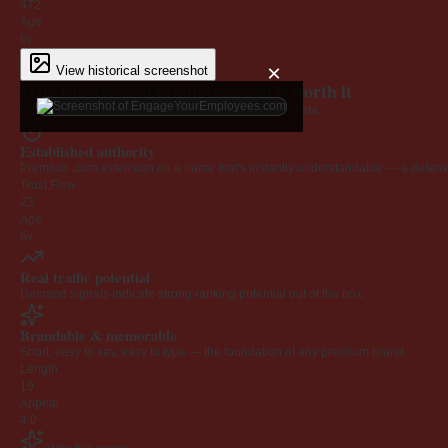
472
Age
6y
×
View historical screenshot
Why EngageYourEmployees.com is worth it
Every claim below is backed by verified third-party data.
Established authority
Premium .com extension on a name that's instantly understandable — a defensib
Trust Flow
23
Age
6y
Real traffic potential
Demand signals indicate strong ranking potential out of the box.
Brandable & memorable
Short, easy to say, easy to type — the foundation of any premium brand.
Length
19
Appeal
4.0