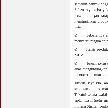
semakin banyak angg
Sebenarnya kebanyaka
tersebut dengan hara
menginginkan produ
iaitu:
Ø Sebenarnya anggo
menyertai rangkaian p
Ø Harga produk yan
MLM.
Ø Tujuan perusahaa
akan menguntungkan a
memberikan nilai poin
Justeru, saya kira, 
sebutkan di atas, m
Takaful secara wakil
anda masih ingin m
minima Shariah beriku