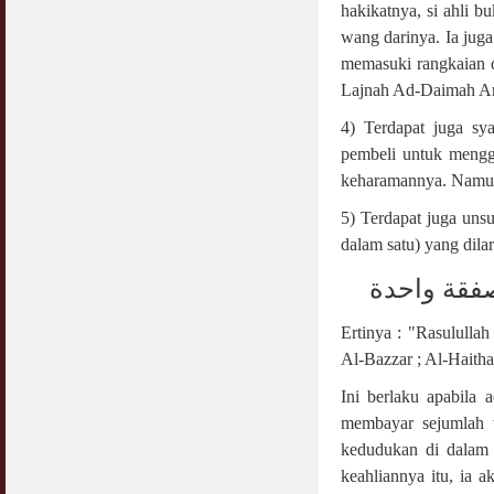
hakikatnya, si ahli b
wang darinya. Ia jug
memasuki rangkaian d
Lajnah Ad-Daimah Ar
4) Terdapat juga s
pembeli untuk mengg
keharamannya. Namun
5) Terdapat juga unsur
dalam satu) yang dila
فقة واحدة
Ertinya : "Rasulull
Al-Bazzar ; Al-Haitha
Ini berlaku apabila
membayar sejumlah w
kedudukan di dalam 
keahliannya itu, ia 