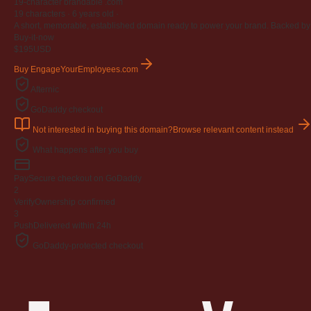
19-character brandable .com
19 characters ·
6 years old
·
A short, memorable, established domain ready to power your brand. Backed by 4
Buy-it-now
$195
USD
Buy EngageYourEmployees.com
Afternic
GoDaddy checkout
Not interested in buying this domain?
Browse relevant content instead
What happens after you buy
Pay
Secure checkout on GoDaddy
2
Verify
Ownership confirmed
3
Push
Delivered within 24h
GoDaddy-protected checkout