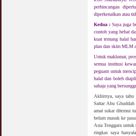
perbincangan diper
diperkenalkan atau t
Kedua :
Saya juga b
contoh yang hebat da
kuat tentang halal h
plan dan skim MLM al
Untuk maklumat, prose
semua institusi kew
peguam untuk mencip
halal dan boleh diap
sahaja yang bersunggu
Akhirnya, saya tah
Sattar Abu Ghuddah k
amat sukar ditemui 
belum masuk ke pasar
Asia Tenggara untuk
ringkas saya hanya