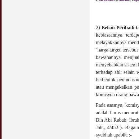
Jangan
03 April 2009
Berkenaan Witir & Tahajjud
2)
Belian Peribadi t
20 October 2006
kebiasaannya terdap
melayakkannya mendap
‘harga target' terseb
bawahannya menjual
menyebabkan sistem 
terhadap ahli selain
berbentuk penindasa
atau mengekalkan p
komisyen orang bawa
Pada asasnya, komisy
adalah harus menurut
Bin Abi Rabah, Ibrah
Jalil, 4/452 ). Bag
syubhah apabila :-