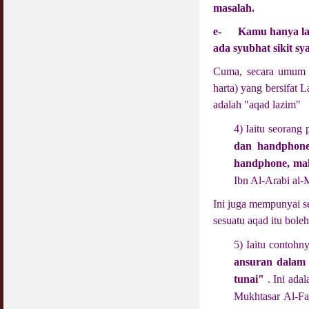
masalah.
e-
Kamu hanya lay
ada syubhat sikit sya
Cuma, secara umum k
harta) yang bersifat 
adalah "aqad lazim"
4) Iaitu seorang
dan handphone 
handphone, mak
Ibn Al-Arabi al-
Ini juga mempunyai se
sesuatu aqad itu boleh
5) Iaitu contohn
ansuran dalam 
tunai"
. Ini adal
Mukhtasar Al-Fa