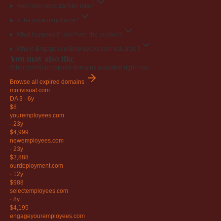
How long does transfer take?
Is the price negotiable?
What happens if I don't win the auction?
Why is EngageYourEmployees.com valuable?
You may also like
Other premium expired domains available right now.
Browse all expired domains
motivisual
.com
DA 3
·
6y
$8
youremployees
.com
·
23y
$4,999
newemployees
.com
·
23y
$3,888
ourdeployment
.com
·
12y
$988
selectemployees
.com
·
8y
$4,195
engageyouremployees
.com