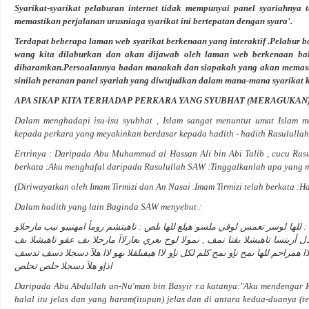
Syarikat-syarikat pelaburan internet tidak mempunyai panel syariahnya t
memastikan perjalanan urusniaga syarikat ini bertepatan dengan syara'.
Terdapat beberapa laman web syarikat berkenaan yang interaktif .Pelabur b
wang kita dilaburkan dan akan dijawab oleh laman web berkenaan bah
diharamkan.Persoalannya badan manakah dan siapakah yang akan memasti
sinilah peranan panel syariah yang diwujudkan dalam mana-mana syarikat
APA SIKAP KITA TERHADAP PERKARA YANG SYUBHAT (MERAGUKAN
Dalam menghadapi isu-isu syubhat , Islam sangat menuntut umat Islam
m
kepada perkara yang meyakinkan berdasar kepada hadith - hadith Rasululla
Ertrinya : Daripada Abu Muhammad al Hassan Ali bin Abi Talib , cucu Ras
berkata :Aku menghafal daripada Rasulullah SAW :
Tinggalkanlah apa yang 
(Diriwayatkan oleh Imam Tirmizi dan An Nasai .Imam Tirmizi telah berkata :Ha
Dalam hadith yang lain Baginda SAW menyebut :
ع : للها لوسر تعمس لوقي ملسو هيلع للها ىلص : تاهبتشم رومأ امهنيبو نيب مارحلاو
يدل أربتسا تاهبشلا ىقتا نمف , نمولا لوح ىعري ىعارلاآ مارحلا ىف عقو تاهبشلا ىف
همراحم للها ىمح نإو ىمح كلم لكل نإو لاا هيفبلقلا ىهو لاا هلآ دسجلا دسف تدسف
اذإو هلآ دسجلا حلص تحلص
Daripada Abu Abdullah an-Nu'man bin Basyir r.a katanya:"Aku mendengar
halal itu jelas dan yang haram(itupun) jelas dan di antara kedua-duanya (t