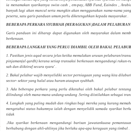
ia menamakan syarikatnya swiss cash , em-pay, ABB Fund, Eaindex , Arabi
banyak lagi akan muncul serta mungkin akan menggunakan nama-nama yang
peserta, satu garis panduan umum perlu diketengahkan kepada masyarakat .
BEBERAPA PERKARA SYUBHAH (MERAGUKAN )DALAM PELABURAN 
Garis panduan ini diharap dapat digunakan oleh masyarakat dalam membu
berkenaan.
BEBERAPA LANGKAH YANG PERLU DIAMBIL OLEH BAKAL PELABU
1. Pastikan jenis aqad secara jelas ketika memulakan urusan pelaburan/tra
pinjaman(al qardh) kerana setiap transaksi berkenaan mengandungi rukun-ru
sah dan diiktiraf secara syara' .
2. Bakal pelabur wajib menyelidiki sector perniagaan yang wang kita dilabu
sector- sektor yang halal atau haram ataupun syubhah.
3. Ada beberapa perkara yang perlu diketahui oleh bakal pelabur tentang
dilindungi oleh mana-mana undang-undang .Sering diistilahkan sebagai tran
4. Langkah yang paling mudah dan ringkas bagi mereka yang kurang memaham
mengetahui status hukumnya ialah dengan menyelidik samada syarikat ber
tidak
.Jika syarikat berkenaan mengandungi barisan jawatankuasa pemantaua
berhubung dengan ahli-ahlinya jika berlaku apa-apa keraguan yang timbul .