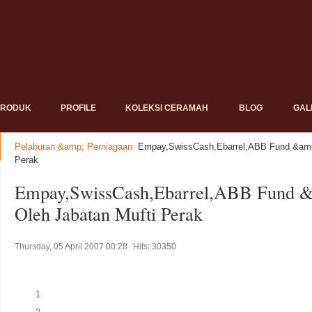
PRODUK
PROFILE
KOLEKSI CERAMAH
BLOG
GAL
Pelaburan &amp; Perniagaan
Empay,SwissCash,Ebarrel,ABB Fund &amp; 
Perak
Empay,SwissCash,Ebarrel,ABB Fund & P
Oleh Jabatan Mufti Perak
Thursday, 05 April 2007 00:28
Hits: 30350
1