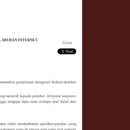
LABURAN INTERNET
.
Share
n memohon penjelasan mengenai hokum melabur
ng menarik kepada pelabur .Ternyata tawaran-
ga sengaja lupa atau terlupa soal halal dan
dan telah membabitkan syarikat-syarikat yang
r-hampir sama di antara satu sama lain samada