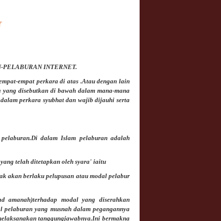
T
-PELABURAN INTERNET.
empat-empat perkara di atas .Atau dengan lain
ra yang disebutkan di bawah dalam mana-mana
alam perkara syubhat dan wajib dijauhi serta
h
pelaburan
.Di dalam Islam pelaburan adalah
yang telah ditetapkan oleh syara' iaitu
dak akan berlaku pelupusan atau modal pelabur
ad amanah)terhadap modal yang diserahkan
al pelaburan yang musnah dalam pegangannya
m melaksanakan tanggungjawabnya.Ini bermakna