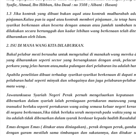
Syafie, Ahmad, Ibn Hibban, Abu Daud : no 3508 ; Albani : Hasan)
1.3 Jika kontrak yang dibuat bukan aqad atau kontrak mudharabah ad
pinjaman.Kalau pun ia aqad atau kontrak memberi pinjaman , ia tetap ha
syarikat berkenaan akan beserta dengan amaun atau jumlah tambahan 
dilakukan secara bertangguh dan kadar lebihan wang berkenaan telah dite
diharamkan oleh Islam.
2. ISU DI MANA WANG KITA DILABURKAN.
Bakal pelabur mesti berusaha untuk mengetahui di manakah wang mereka di
yang diharamkan seperti sector yang bersangkutan dengan arak, pelacur
perkara yang jelas haram atau,maka pulangan dari pelaburan itu adalah ha
Apabila penelitian dibuat terhadap syarikat-syarikat berkenaan di dapat
pelaburan halal seperti minyak dan sebagainya dan juga pelaburan-pelabu
mata wang
.
Jawatankuasa Syariah Negeri Perak pernah mengeluarkan keputusa
dibenarkan dalam syariah ialah perniagaan pertukaran matawang yang
transaksi berlaku seperti pertukaran wang asing semasa keluar negeri ker
di negara berkenaan.Jika tidak berlaku serah menyerah pada waktu yang s
itu adalah tidak dibenarkan dalam syarak berdasar kepada hadith Rasulul
Emas dengan Emas ( ditukar atau diniagakan) , perak dengan perak, gan
dengan garam mestilah sama timbangan dan sukatannya, dan
ditukar 