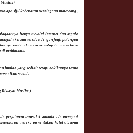
 Muslim)
apa-apa sijil kebenaran perniagaan matawang ,
niagaannya hanya melalui internet dan segala
mungkin kerana tersilau dengan janji pulangan
alau syarikat berkenaan menutup laman webnya
a di mahkamah.
n jumlah yang sedikit tetapi hakikatnya wang
persoalkan semula .
 ( Riwayat Muslim
)
ala perjalanan transaksi samada ada menepati
da kepakaran mereka menentukan halal ataupun