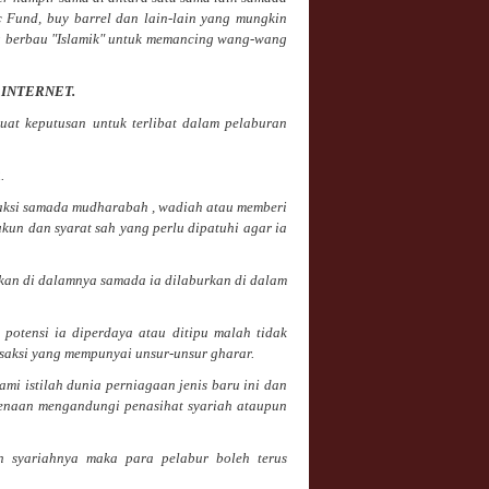
c Fund, buy barrel dan lain-lain yang mungkin
 berbau "Islamik" untuk memancing wang-wang
INTERNET.
at keputusan untuk terlibat dalam pelaburan
R
.
nsaksi samada mudharabah , wadiah atau memberi
kun dan syarat sah yang perlu dipatuhi agar ia
rkan di dalamnya samada ia dilaburkan di dalam
 potensi ia diperdaya atau ditipu malah tidak
saksi yang mempunyai unsur-unsur gharar.
i istilah dunia perniagaan jenis baru ini dan
kenaan mengandungi penasihat syariah ataupun
n syariahnya maka para pelabur boleh terus