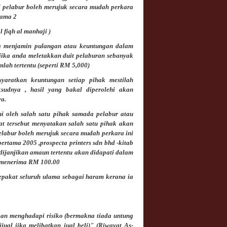
l pelabur boleh merujuk secara mudah perkara
rtama
2
l fiqh al manhaji )
ta menjamin pulangan atau keuntungan dalam
, jika anda meletakkan duit pelaburan sebanyak
lah tertentu (seperti RM 5,000)
syaratkan keuntungan setiap pihak mestilah
sudnya , hasil yang bakal diperolehi akan
ya.
hi oleh salah satu pihak samada pelabur atau
rat tersebut menyatakan salah satu pihak akan
elabur boleh merujuk secara mudah perkara ini
rtama 2005 ,prospecta printers sdn bhd -kitab
dijanjikan amaun tertentu akan didapati dalam
n menerima RM 100.00
epakat seluruh ulama sebagai haram kerana ia
gan menghadapi risiko (bermakna tiada untung
ual jika melibatkan jual beli)" (Riwayat As-