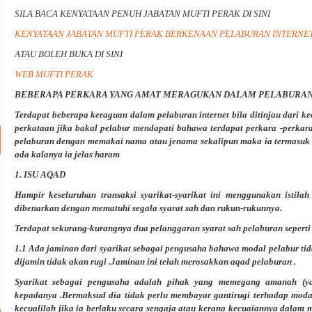
SILA BACA KENYATAAN PENUH JABATAN MUFTI PERAK DI SINI
KENYATAAN JABATAN MUFTI PERAK BERKENAAN PELABURAN INTERNE
ATAU BOLEH BUKA DI SINI
WEB MUFTI PERAK
BEBERAPA PERKARA YANG AMAT MERAGUKAN DALAM PELABURAN
Terdapat beberapa keraguan dalam pelaburan internet bila ditinjau dari ke
perkataan jika bakal pelabur mendapati bahawa terdapat perkara -perka
pelaburan dengan memakai nama atau jenama sekalipun maka ia termasuk d
ada kalanya ia jelas haram
1. ISU AQAD
Hampir keseluruhan transaksi syarikat-syarikat ini menggunakan istila
dibenarkan dengan mematuhi segala syarat sah dan rukun-rukunnya.
Terdapat
sekurang-kurangnya dua
pelanggaran syarat sah pelaburan seperti 
1.1 Ada jaminan dari syarikat sebagai pengusaha bahawa modal pelabur ti
dijamin tidak akan rugi .Jaminan ini telah merosakkan aqad pelaburan .
Syarikat sebagai pengusaha adalah pihak yang memegang amanah (y
kepadanya .Bermaksud dia tidak perlu membayar gantirugi terhadap mod
kecualilah jika ia berlaku secara sengaja atau kerana kecuaiannya dala