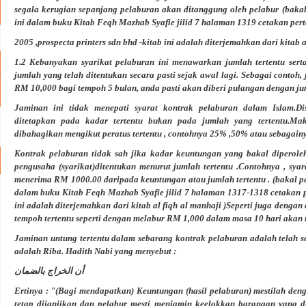
segala kerugian sepanjang pelaburan akan ditanggung oleh pelabur
(baka
ini dalam buku Kitab Feqh Mazhab Syafie jilid 7 halaman 1319 cetakan pe
2005 ,prospecta printers sdn bhd -kitab ini adalah diterjemahkan dari kitab a
1.2 Kebanyakan syarikat pelaburan ini menawarkan jumlah tertentu ser
jumlah yang telah ditentukan secara pasti sejak awal lagi. Sebagai contoh
RM 10,000 bagi tempoh 5 bulan, anda pasti akan diberi pulangan dengan jum
Jaminan ini tidak menepati syarat kontrak pelaburan dalam Islam.Di
ditetapkan pada kadar tertentu bukan pada jumlah yang tertentu.Mak
dibahagikan mengikut peratus tertentu , contohnya 25% ,50% atau sebagain
Kontrak pelaburan tidak sah jika kadar keuntungan yang bakal diperole
pengusaha (syarikat)ditentukan menurut jumlah tertentu .Contohnya , sya
menerima RM 1000.00 daripada keuntungan atau jumlah tertentu .
(bakal p
dalam buku Kitab Feqh Mazhab Syafie jilid 7 halaman 1317-1318 cetakan pe
ini adalah diterjemahkan dari kitab al fiqh al manhaji )
Seperti juga dengan 
tempoh tertentu seperti dengan melabur RM 1,000 dalam masa 10 hari aka
Jaminan untung tertentu dalam sebarang kontrak pelaburan adalah telah s
adalah Riba. Hadith Nabi yang menyebut :
أن الخراج بالضمان
Ertinya : "(Bagi mendapatkan) Keuntungan (hasil pelaburan) mestilah den
tetap dijanjikan dan pelabur mesti menjamin keelokkan barangan yang dij