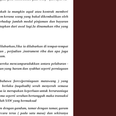
akah ia mungkin aqad atau kontrak memberi
ram kerana wang yang bakal dikembalikan oleh
terhadap jumlah modal pinjaman dan bayaran
tapkan dari awal lagi.Ia dinamakan riba yang
laburkan.Jika ia dilaburkan di tempat-tempat
an , perjudian ,instrument riba dan apa juga
ram.
i mereka mencampuradukkan antara pelaburan -
ran yang haram dan syubhat seperti
perniagaan
n bahawa
forex(perniagaan matawang )
yang
 berlaku (taqabudh) serah menyerah semasa
ana ia merupakan keperluan untuk berurusniaga
ama seperti serahan bertangguh maka transaksi
ullah SAW yang bermaksud
dum dengan gandum, tamar dengan tamar, garam
secara terus ( pada satu masa)
dan sekiranya