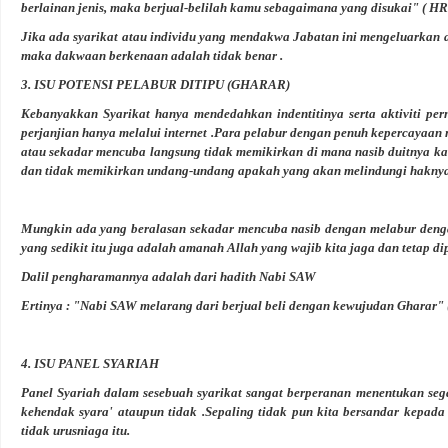
berlainan jenis, maka berjual-belilah kamu sebagaimana yang disukai"
( HR
Jika ada syarikat atau individu yang mendakwa Jabatan ini mengeluarkan 
maka dakwaan berkenaan adalah tidak benar .
3. ISU POTENSI PELABUR DITIPU (GHARAR)
Kebanyakkan Syarikat hanya mendedahkan indentitinya serta aktiviti per
perjanjian hanya melalui internet .Para pelabur dengan penuh kepercayaan 
atau sekadar mencuba langsung tidak memikirkan di mana nasib duitnya k
dan tidak memikirkan undang-undang apakah yang akan melindungi hakny
Mungkin ada yang beralasan sekadar mencuba nasib dengan melabur denga
yang sedikit itu juga adalah amanah Allah yang wajib kita jaga dan tetap di
Dalil pengharamannya adalah dari hadith Nabi SAW
Ertinya : "Nabi SAW melarang dari berjual beli dengan kewujudan Gharar"
4. ISU PANEL SYARIAH
Panel Syariah dalam sesebuah syarikat sangat berperanan menentukan seg
kehendak syara' ataupun tidak .Sepaling tidak pun kita bersandar kepa
tidak urusniaga itu.