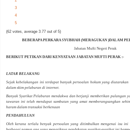
2
3
4
5
(62 votes, average 3.77 out of 5)
BEBERAPA PERKARA SYUBHAH (MERAGUKAN )DALAM PE
Jabatan Mufti Negeri Perak
BERIKUT PETIKAN DARI KENYATAAN JABATAN MUFTI PERAK :-
LATAR BELAKANG
Sejak kebelakangan ini terdapat banyak persoalan hokum yang diutaraka
dalam skim pelaburan di internet.
Banyak Syarikat Pelaburan mendakwa dan berjanji memberikan pulangan ya
tawaran ini telah mendapat sambutan yang amat memberangsangkan sehing
haram dalam transaksi berkenaan
PENDAHULUAN
Oleh kerana terlalu benyak persoalan yang ditimbulkan mengenai isu ini 
berbagai namun apa yang menariknya pendekatan syarikat-syarikat ini hampe