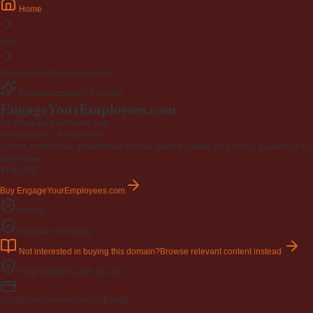
Home
.com
EngageYourEmployees.com
Premium domain · For sale
EngageYourEmployees
.com
19-character brandable .com
19 characters ·
6 years old
·
A short, memorable, established domain ready to power your brand. Backed by 472 r
Buy-it-now
$195
USD
Buy EngageYourEmployees.com
Afternic
GoDaddy checkout
Not interested in buying this domain?
Browse relevant content instead
What happens after you buy
Pay
Secure checkout on GoDaddy
2