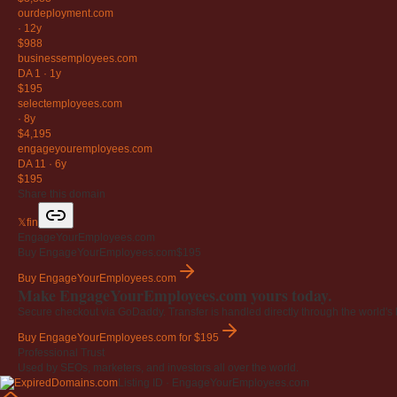
ourdeployment
.com
·
12y
$988
businessemployees
.com
DA 1
·
1y
$195
selectemployees
.com
·
8y
$4,195
engageyouremployees
.com
DA 11
·
6y
$195
Share this domain
𝕏
f
in
EngageYourEmployees.com
Buy EngageYourEmployees.com
$195
Buy EngageYourEmployees.com
Make EngageYourEmployees.com yours today.
Secure checkout via GoDaddy. Transfer is handled directly through the world's l
Buy EngageYourEmployees.com
for $195
Professional Trust
Used by SEOs, marketers, and investors all over the world.
Listing ID · EngageYourEmployees.com