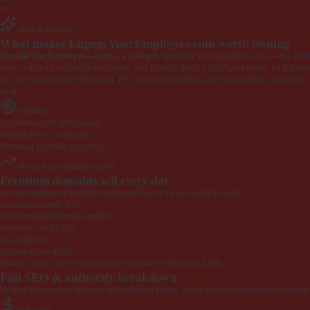
4.0
Why this name
What makes EngageYourEmployees.com worth owning
EngageYourEmployees.com
is a category-defining 19-character name — the kind 
web — instant credibility with users and Google alike. It has been online for 6 years
can keep by simply redirecting. For investors building a domain portfolio looking to la
loud.
Great for
301 redirect for SEO equity
Newsletter or community
Personal portfolio or agency
Recent comparable sales
Premium domains sell every day
A small sample of recently sold domains on the secondary market.
sharkweb.com
$1,476
welcomebackinitiative.org
$510
lloveusa.com
$1,213
nila.org
$456
grsglobal.com
$404
Source: public secondary-market sales feed. Prices in USD.
Full SEO & authority breakdown
Verified from public sources at the time of listing. Some advanced metrics require a