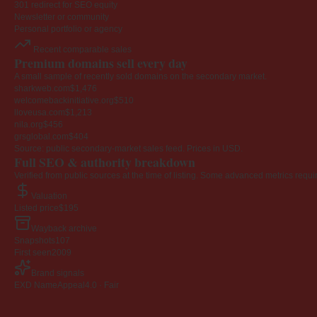
301 redirect for SEO equity
Newsletter or community
Personal portfolio or agency
Recent comparable sales
Premium domains sell every day
A small sample of recently sold domains on the secondary market.
sharkweb.com
$1,476
welcomebackinitiative.org
$510
lloveusa.com
$1,213
nila.org
$456
grsglobal.com
$404
Source: public secondary-market sales feed. Prices in USD.
Full SEO & authority breakdown
Verified from public sources at the time of listing. Some advanced metrics requi
Valuation
Listed price
$195
Wayback archive
Snapshots
107
First seen
2009
Brand signals
EXD NameAppeal
4.0 · Fair