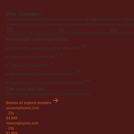
Why GoDaddy?
As the world's largest domain registrar with over
20 million customers
, GoDad
a wide range of TLDs. Its user-friendly interface and comprehensive services, i
Secure GoDaddy checkout
ICANN-accredited registrar
20M+ cust
Frequently asked questions
How do I buy EngageYourEmployees.com?
How long does transfer take?
Is the price negotiable?
What happens if I don't win the auction?
Why is EngageYourEmployees.com valuable?
You may also like
Other premium expired domains available right now.
Browse all expired domains
youremployees
.com
·
23y
$4,999
newemployees
.com
·
23y
$3,888