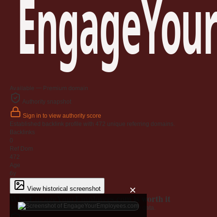
EngageYour
Available — Premium domain
Authority snapshot
Sign in to view authority score
Established backlink profile with
472
unique referring domains.
Backlinks
0
Ref Dom
472
Age
6y
×
View historical screenshot
Why EngageYourEmployees.com is worth it
Every claim below is backed by verified third-party data.