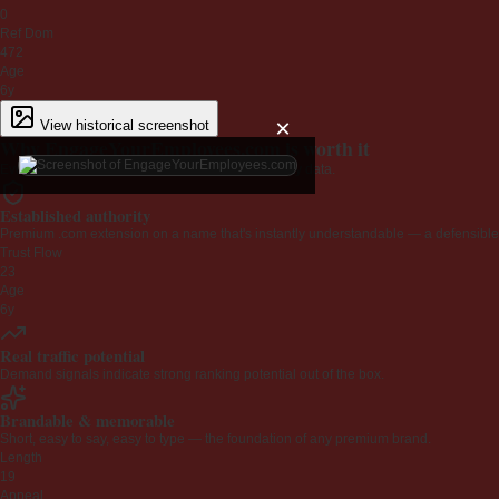
0
Ref Dom
472
Age
6y
×
View historical screenshot
Why EngageYourEmployees.com is worth it
Every claim below is backed by verified third-party data.
Established authority
Premium .com extension on a name that's instantly understandable — a defensible 
Trust Flow
23
Age
6y
Real traffic potential
Demand signals indicate strong ranking potential out of the box.
Brandable & memorable
Short, easy to say, easy to type — the foundation of any premium brand.
Length
19
Appeal