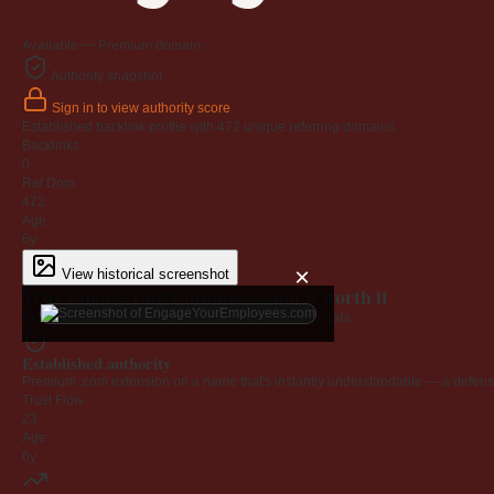
Available — Premium domain
Authority snapshot
Sign in to view authority score
Established backlink profile with
472
unique referring domains.
Backlinks
0
Ref Dom
472
Age
6y
×
View historical screenshot
Why EngageYourEmployees.com is worth it
Every claim below is backed by verified third-party data.
Established authority
Premium .com extension on a name that's instantly understandable — a defensib
Trust Flow
23
Age
6y