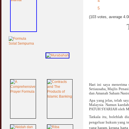
4
5
(103 votes, average 4.08
Hari ini saya menerima 
Setiausaha, Majlis Pena
dan Amanah Saham Nasio
Apa yang jelas, telah sa
Malaysia. Namun kaedah
PATUH SYARIAH oleh Majl
Tatkala itu, bolehlah 
pengeluar hukum yang ter
yang haram, kerana harta