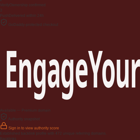
Verify
Ownership confirmed
3
Push
Delivered within 24h
GoDaddy-protected checkout
EngageYour
Available — Premium domain
Authority snapshot
Sign in to view authority score
Established backlink profile with
472
unique referring domains.
Backlinks