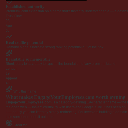
Established authority
Premium .com extension on a name that's instantly understandable — a defensib
Trust Flow
23
Age
6y
Real traffic potential
Demand signals indicate strong ranking potential out of the box.
Brandable & memorable
Short, easy to say, easy to type — the foundation of any premium brand.
Length
19
Appeal
4.0
Why this name
What makes EngageYourEmployees.com worth owning
EngageYourEmployees.com
is a category-defining 19-character name — the k
the open web — instant credibility with users and Google alike. It has been onlin
it — equity you can keep by simply redirecting. For investors building a domain por
time someone reads it out loud.
Great for