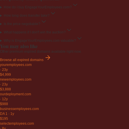
How do I buy EngageYourEmployees.com?
How long does transfer take?
Is the price negotiable?
What happens if I don't win the auction?
Why is EngageYourEmployees.com valuable?
You may also like
Other premium expired domains available right now.
Browse all expired domains
youremployees
.com
·
23y
$4,999
newemployees
.com
·
23y
$3,888
ourdeployment
.com
·
12y
$988
businessemployees
.com
DA 1
·
1y
$195
selectemployees
.com
·
8y