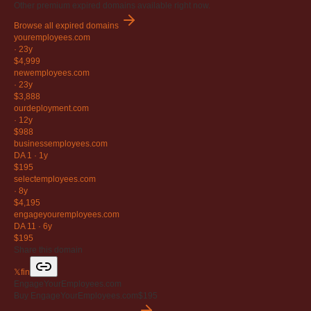
Other premium expired domains available right now.
Browse all expired domains
youremployees
.com
·
23y
$4,999
newemployees
.com
·
23y
$3,888
ourdeployment
.com
·
12y
$988
businessemployees
.com
DA 1
·
1y
$195
selectemployees
.com
·
8y
$4,195
engageyouremployees
.com
DA 11
·
6y
$195
Share this domain
𝕏
f
in
EngageYourEmployees.com
Buy EngageYourEmployees.com
$195