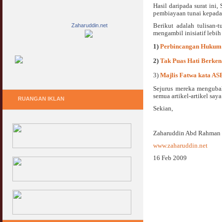
Hasil daripada surat i
pembiayaan tunai kepada
Berikut adalah tulisan
Zaharuddin.net
mengambil inisiatif lebi
1)
Perbincangan Hukum
2)
Tak Puas Hati Berke
3)
Majlis Fatwa kata AS
Sejurus mereka mengubah
semua artikel-artikel say
RUANGAN IKLAN
Sekian,
Zaharuddin Abd Rahman
www.zaharuddin.net
16 Feb 2009