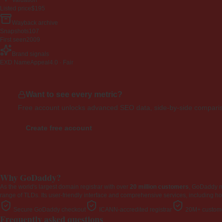
Valuation
Listed price
$195
Wayback archive
Snapshots
107
First seen
2009
Brand signals
EXD NameAppeal
4.0 · Fair
Want to see every metric?
Free account unlocks advanced SEO data, side-by-side compariso
Create free account
Why GoDaddy?
As the world's largest domain registrar with over
20 million customers
, GoDaddy 
range of TLDs. Its user-friendly interface and comprehensive services, including ho
Secure GoDaddy checkout
ICANN-accredited registrar
20M+ custome
Frequently asked questions