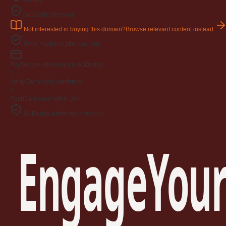
Afternic
GoDaddy checkout
Not interested in buying this domain?
Browse relevant content instead
What happens after you buy
Pay
Secure checkout on GoDaddy
2
Verify
Ownership confirmed
3
Push
Delivered within 24h
GoDaddy-protected checkout
EngageYour