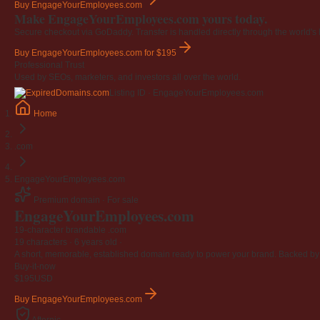
Buy EngageYourEmployees.com
Make EngageYourEmployees.com yours today.
Secure checkout via GoDaddy. Transfer is handled directly through the world's l
Buy EngageYourEmployees.com
for $195
Professional Trust
Used by SEOs, marketers, and investors all over the world.
Listing ID · EngageYourEmployees.com
Home
.com
EngageYourEmployees.com
Premium domain · For sale
EngageYourEmployees
.com
19-character brandable .com
19 characters ·
6 years old
·
A short, memorable, established domain ready to power your brand. Backed by 4
Buy-it-now
$195
USD
Buy EngageYourEmployees.com