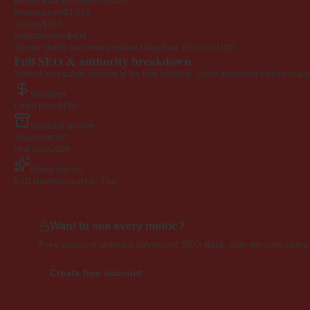
welcomebackinitiative.org
$510
lloveusa.com
$1,213
nila.org
$456
grsglobal.com
$404
Source: public secondary-market sales feed. Prices in USD.
Full SEO & authority breakdown
Verified from public sources at the time of listing. Some advanced metrics requi
Valuation
Listed price
$195
Wayback archive
Snapshots
107
First seen
2009
Brand signals
EXD NameAppeal
4.0 · Fair
Want to see every metric?
Free account unlocks advanced SEO data, side-by-side compar
Create free account