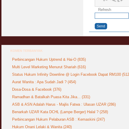
COVID19
28 March 2020
Aurat Wanita : Apa Sudah Jadi ?
Refresh
12 April 2007
Rewards For Stay Safe at Home During
COVID19 Outbreak
Ramadhan & Batalkah Puasa Kita Jika...
Send
28 March 2020
18 June 2015
Bahaya Nafsu Lelaki
31 May 2007
KOMEN TERBANYAK
Perbincangan Hukum Uptrend & Hai-O (835)
Siapa Lelaki Dayus Menurut Islam ?
18 July 2007
Multi Level Marketing Menurut Shariah (616)
Status Hukum Infinity Downline @ Login Facebook Dapat RM100 (512
Perbincangan Hukum Uptrend & Hai-O
Aurat Wanita : Apa Sudah Jadi ? (454)
06 August 2007
Dosa-Dosa & Facebook (376)
Koleksi Ceramah & Displin Menadah Ilmu
Ramadhan & Batalkah Puasa Kita Jika... (331)
Dari Ceramah
ASB & ASN Adalah Harus - Majlis Fatwa : Ulasan UZAR (286)
20 August 2008
Benarkah UZAR Kata DCHL (Lampe Berger) Halal ? (258)
Differences Between Islamic Banks &
Perbincangan Hukum Pelaburan ASB : Kemaskini (247)
Conventional
22 February 2007
Hukum Onani Lelaki & Wanita (240)