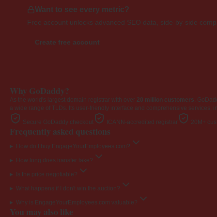
Want to see every metric?
Free account unlocks advanced SEO data, side-by-side compar
Create free account
Why GoDaddy?
As the world's largest domain registrar with over
20 million customers
, GoDad
a wide range of TLDs. Its user-friendly interface and comprehensive services, i
Secure GoDaddy checkout
ICANN-accredited registrar
20M+ cust
Frequently asked questions
How do I buy EngageYourEmployees.com?
How long does transfer take?
Is the price negotiable?
What happens if I don't win the auction?
Why is EngageYourEmployees.com valuable?
You may also like