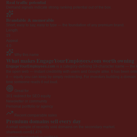
Real traffic potential
Demand signals indicate strong ranking potential out of the box.
Brandable & memorable
Short, easy to say, easy to type — the foundation of any premium brand.
Length
19
Appeal
4.0
Why this name
What makes EngageYourEmployees.com worth owning
EngageYourEmployees.com
is a category-defining 19-character name — the k
the open web — instant credibility with users and Google alike. It has been onlin
it — equity you can keep by simply redirecting. For investors building a domain por
time someone reads it out loud.
Great for
301 redirect for SEO equity
Newsletter or community
Personal portfolio or agency
Recent comparable sales
Premium domains sell every day
A small sample of recently sold domains on the secondary market.
sharkweb.com
$1,476