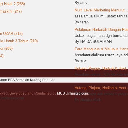
By amy
 Halal ? (258)
Multi Level Marketing Menurut ..
askini (247)
assalamualaikum ..ustaz tahutak
By farah
Pelaburan Hartanah Dengan Pula
an UZAR (212)
Ustaz, bagaimana dgn terma dala
ia Untuk 3 Tahun (210)
By HAIDA SULAIMAN
a (209)
Cara Mengurus & Melupus Harta 
Assalamualaikum ustaz..sya ada
4)
By sue
Hutang, Pinjam, Hadiah & Hant..
Assalam..ustaz.. Cth klo kita 
yaan BBA Semakin Kurang Popular
By sya
Hutang, Pinjam, Hadiah & Hant..
served. Developed and Maintained by
MUS Unlimited.com
.
Salam. Saya ada terbaca yang d
rEmployees.com
By Hamba Allah