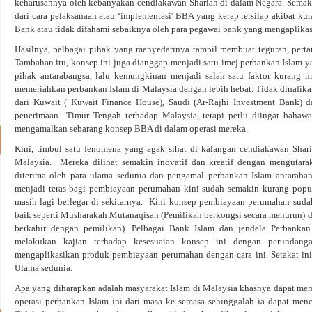
keharusannya oleh kebanyakan cendiakawan Shariah di dalam Negara. Semakin
dari cara pelaksanaan atau ‘implementasi' BBA yang kerap tersilap akibat k
Bank atau tidak difahami sebaiknya oleh para pegawai bank yang mengaplikas
Hasilnya, pelbagai pihak yang menyedarinya tampil membuat teguran, pertan
Tambahan itu, konsep ini juga dianggap menjadi satu imej perbankan Islam ya
pihak antarabangsa, lalu kemungkinan menjadi salah satu faktor kurang m
memeriahkan perbankan Islam di Malaysia dengan lebih hebat. Tidak dinafik
dari Kuwait ( Kuwait Finance House), Saudi (Ar-Rajhi Investment Bank)
penerimaan Timur Tengah terhadap Malaysia, tetapi perlu diingat bahawa 
mengamalkan sebarang konsep BBA di dalam operasi mereka.
Kini, timbul satu fenomena yang agak sihat di kalangan cendiakawan Shar
Malaysia. Mereka dilihat semakin inovatif dan kreatif dengan mengutar
diterima oleh para ulama sedunia dan pengamal perbankan Islam antaraba
menjadi teras bagi pembiayaan perumahan kini sudah semakin kurang popul
masih lagi berlegar di sekitarnya. Kini konsep pembiayaan perumahan suda
baik seperti Musharakah Mutanaqisah (Pemilikan berkongsi secara menurun) 
berkahir dengan pemilikan). Pelbagai Bank Islam dan jendela Perbanka
melakukan kajian terhadap kesesuaian konsep ini dengan perundang
mengaplikasikan produk pembiayaan perumahan dengan cara ini. Setakat ini, 
Ulama sedunia.
Apa yang diharapkan adalah masyarakat Islam di Malaysia khasnya dapat mem
operasi perbankan Islam ini dari masa ke semasa sehinggalah ia dapat menc