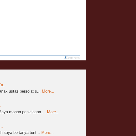
JComments
a...
nak ustaz bersolat s...
More...
.
aya mohon penjelasan ...
More...
..
 saya bertanya tent...
More...