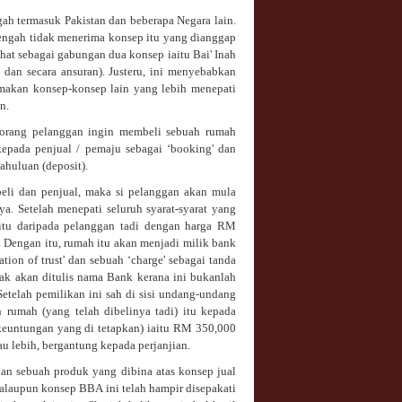
ah termasuk Pakistan dan beberapa Negara lain.
Tengah tidak menerima konsep itu yang dianggap
hat sebagai gabungan dua konsep iaitu Bai' Inah
 dan secara ansuran). Justeru, ini menyebabkan
makan konsep-konsep lain yang lebih menepati
n.
seorang pelanggan ingin membeli sebuah rumah
pada penjual / pemaju sebagai ‘booking' dan
huluan (deposit).
mbeli dan penjual, maka si pelanggan akan mula
 Setelah menepati seluruh syarat-syarat yang
itu daripada pelanggan tadi dengan harga RM
. Dengan itu, rumah itu akan menjadi milik bank
tion of trust' dan sebuah ‘charge' sebagai tanda
ak akan ditulis nama Bank kerana ini bukanlah
 Setelah pemilikan ini sah di sisi undang-undang
 rumah (yang telah dibelinya tadi) itu kepada
keuntungan yang di tetapkan) iaitu RM 350,000
u lebih, bergantung kepada perjanjian.
an sebuah produk yang dibina atas konsep jual
alaupun konsep BBA ini telah hampir disepakati