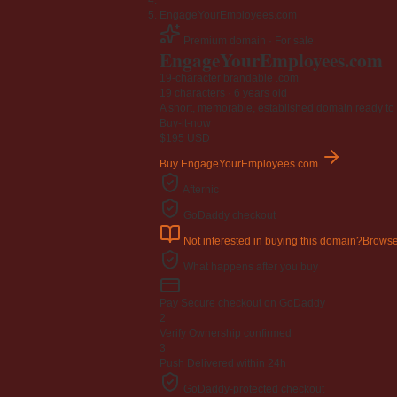
Jangan
EngageYourEmployees.com
03 April 2009
Premium domain · For sale
Engage
Your
Employees
.com
Berkenaan Witir & Tahajjud
20 October 2006
19-character brandable .com
19 characters ·
6 years old
A short, memorable, established domain ready to 
Buy-it-now
$195
USD
Buy EngageYourEmployees.com
Afternic
GoDaddy checkout
Not interested in buying this domain?
Browse
What happens after you buy
Pay
Secure checkout on GoDaddy
2
Verify
Ownership confirmed
3
Push
Delivered within 24h
GoDaddy-protected checkout