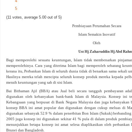
4
5
(11 votes, average 5.00 out of 5)
Pembiayaan Perumahan Secara
Islam Semakin Inovatif
Oleh
Ust Hj Zaharuddin Hj Abd Rah
Bagi memperolehi sesuatu keuntungan, Islam tidak membenarkan pinjaman
memperolehinya. Cara yang diterima Islam bagi memperoleh sebarang keuntu
kerana itu, Perbankan Islam di seluruh dunia tidak di benarkan sama sekali 
Hasilnya mereka telah mencipta seluruh konsep produk mereka kepada pelbag
meraih keuntungan yang sah di sisi Islam.
Bai Bithaman Ajil (BBA) atau Jual beli secara tangguh pembayaran ada
digunakan oleh kebanyakan bank-bank Islam di Malaysia. Konsep ini tel
Kebangsaan yang berpusat di Bank Negara Malaysia dan juga kebanyakan ba
konsep BBA ini amat popular dan digunakan dengan cukup meluas di Ma
digunakan sebanyak 52.9 % dalam penerbitan Bon Islam (Sukuk) berbanding
2005 juga konsep ini digunakan sekitar 41 % pula di dalam produk pembia
menunjukkan betapa konsep ini amat selesa diaplikasikan oleh perbankan 
Brunei dan Bangladesh.