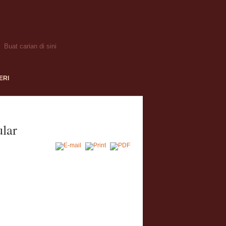
ERI
lar