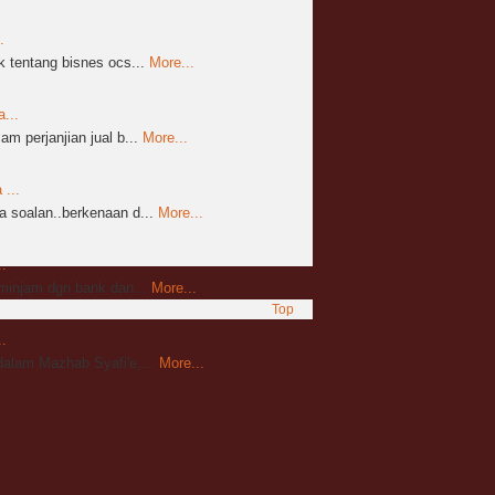
.
 tentang bisnes ocs...
More...
...
m perjanjian jual b...
More...
...
 soalan..berkenaan d...
More...
.
mminjam dgn bank dan...
More...
Top
.
alam Mazhab Syafi'e,...
More...