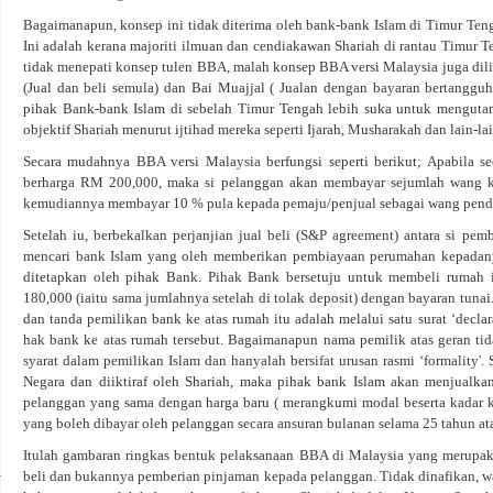
Bagaimanapun, konsep ini tidak diterima oleh bank-bank Islam di Timur Teng
Ini adalah kerana majoriti ilmuan dan cendiakawan Shariah di rantau Timur 
tidak menepati konsep tulen BBA, malah konsep BBA versi Malaysia juga dili
(Jual dan beli semula) dan Bai Muajjal ( Jualan dengan bayaran bertangguh
pihak Bank-bank Islam di sebelah Timur Tengah lebih suka untuk menguta
objektif Shariah menurut ijtihad mereka seperti Ijarah, Musharakah dan lain-lai
Secara mudahnya BBA versi Malaysia berfungsi seperti berikut; Apabila 
berharga RM 200,000, maka si pelanggan akan membayar sejumlah wang ke
kemudiannya membayar 10 % pula kepada pemaju/penjual sebagai wang penda
Setelah iu, berbekalkan perjanjian jual beli (S&P agreement) antara si pe
mencari bank Islam yang oleh memberikan pembiayaan perumahan kepadanya.
ditetapkan oleh pihak Bank. Pihak Bank bersetuju untuk membeli rumah 
180,000 (iaitu sama jumlahnya setelah di tolak deposit) dengan bayaran tunai
dan tanda pemilikan bank ke atas rumah itu adalah melalui satu surat ‘declara
hak bank ke atas rumah tersebut. Bagaimanapun nama pemilik atas geran tid
syarat dalam pemilikan Islam dan hanyalah bersifat urusan rasmi ‘formality'.
Negara dan diiktiraf oleh Shariah, maka pihak bank Islam akan menjualkan
pelanggan yang sama dengan harga baru ( merangkumi modal beserta kadar 
yang boleh dibayar oleh pelanggan secara ansuran bulanan selama 25 tahun ata
Itulah gambaran ringkas bentuk pelaksanaan BBA di Malaysia yang merupak
beli dan bukannya pemberian pinjaman kepada pelanggan. Tidak dinafikan, w