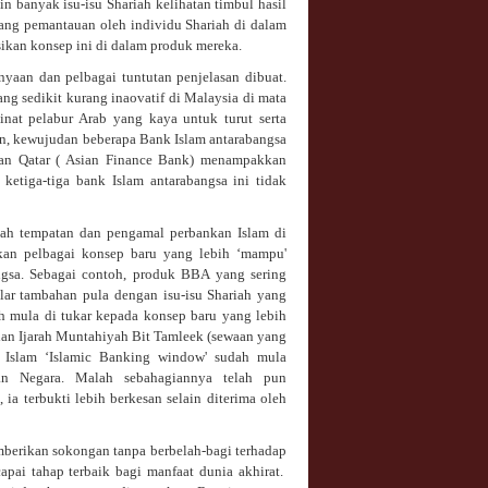
 banyak isu-isu Shariah kelihatan timbul hasil
urang pemantauan oleh individu Shariah di dalam
ikan konsep ini di dalam produk mereka.
yaan dan pelbagai tuntutan penjelasan dibuat.
ng sedikit kurang inaovatif di Malaysia di mata
inat pelabur Arab yang kaya untuk turut serta
an, kewujudan beberapa Bank Islam antarabangsa
 dan Qatar ( Asian Finance Bank) menampakkan
ketiga-tiga bank Islam antarabangsa ini tidak
iah tempatan dan pengamal perbankan Islam di
akan pelbagai konsep baru yang lebih ‘mampu'
ngsa. Sebagai contoh, produk BBA yang sering
ar tambahan pula dengan isu-isu Shariah yang
h mula di tukar kepada konsep baru yang lebih
dan Ijarah Muntahiyah Bit Tamleek (sewaan yang
n Islam ‘Islamic Banking window' sudah mula
an Negara. Malah sebahagiannya telah pun
ia terbukti lebih berkesan selain diterima oleh
berikan sokongan tanpa berbelah-bagi terhadap
apai tahap terbaik bagi manfaat dunia akhirat.