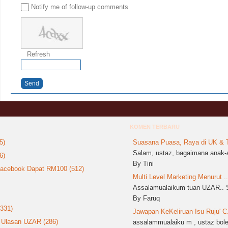
Notify me of follow-up comments
Refresh
Send
KOMEN TERBARU
5)
Suasana Puasa, Raya di UK & T
Salam, ustaz, bagaimana anak-a
6)
By Tini
 Facebook Dapat RM100 (512)
Multi Level Marketing Menurut ..
Assalamualaikum tuan UZAR.. S
By Faruq
(331)
Jawapan KeKeliruan Isu Ruju' C.
: Ulasan UZAR (286)
assalammualaiku m , ustaz boleh