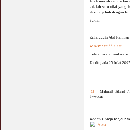
lebih murah dari seka
adalah satu nilai yang
dari terjebak dengan Ri
Sekian
Zaharuddin Abd Rahman
www.zaharuddin.net
Tulisan asal disiarkan pa
Diedit pada 25 Julai 200
[1]
Mahanij Ijtihad Fi Is
kerajaan
Add this page to your f
|
More...