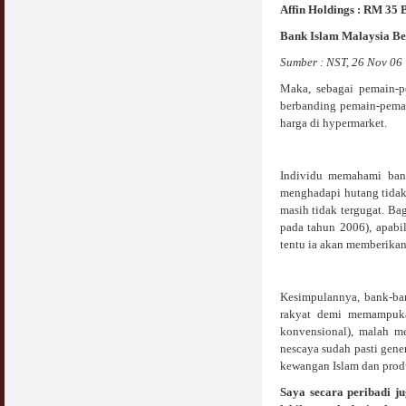
Affin Holdings : RM 35 B
Bank Islam Malaysia Be
Sumber : NST, 26 Nov 06
Maka, sebagai pemain-p
berbanding pemain-pemai
harga di hypermarket.
Individu memahami bank
menghadapi hutang tidak
masih tidak tergugat. B
pada tahun 2006), apabi
tentu ia akan memberikan
Kesimpulannya, bank-ban
rakyat demi memampuka
konvensional), malah m
nescaya sudah pasti gene
kewangan Islam dan prod
Saya secara peribadi 