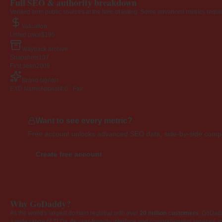
Full SEO & authority breakdown
Verified from public sources at the time of listing. Some advanced metrics requi
Valuation
Listed price
$195
Wayback archive
Snapshots
107
First seen
2009
Brand signals
EXD NameAppeal
4.0 · Fair
Want to see every metric?
Free account unlocks advanced SEO data, side-by-side compar
Create free account
Why GoDaddy?
As the world's largest domain registrar with over
20 million customers
, GoDad
a wide range of TLDs. Its user-friendly interface and comprehensive services, i