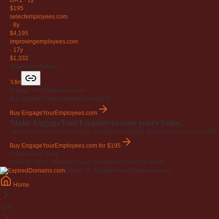
DA 1
·
1y
$195
selectemployees
.com
·
8y
$4,195
improvingemployees
.com
·
17y
$1,332
Share this domain
𝕏
f
in
EngageYourEmployees.com
Buy EngageYourEmployees.com
$195
Buy EngageYourEmployees.com
Make EngageYourEmployees.com yours today.
Secure checkout via GoDaddy. Transfer is handled directly through the world's l
Buy EngageYourEmployees.com
for $195
Professional Trust
Used by SEOs, marketers, and investors all over the world.
Listing ID · EngageYourEmployees.com
Home
.com