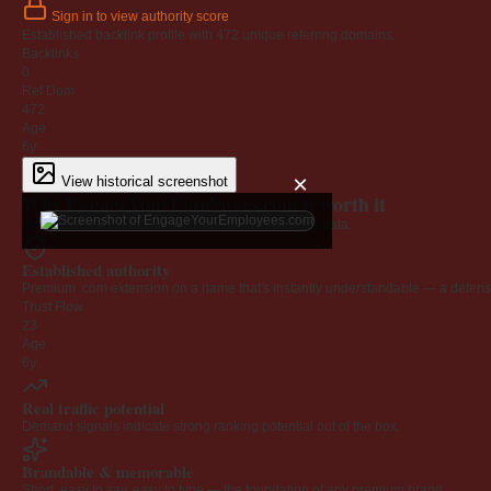
Sign in to view authority score
Established backlink profile with
472
unique referring domains.
Backlinks
0
Ref Dom
472
Age
6y
×
View historical screenshot
Why EngageYourEmployees.com is worth it
Every claim below is backed by verified third-party data.
Established authority
Premium .com extension on a name that's instantly understandable — a defensib
Trust Flow
23
Age
6y
Real traffic potential
Demand signals indicate strong ranking potential out of the box.
Brandable & memorable
Short, easy to say, easy to type — the foundation of any premium brand.