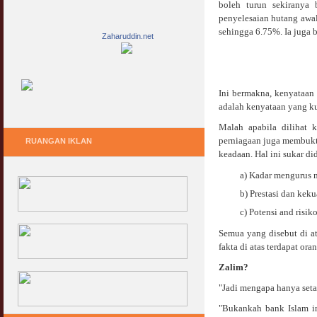
boleh turun sekiranya 
penyelesaian hutang awal
sehingga 6.75%. Ia juga 
Zaharuddin.net
Ini bermakna, kenyataan
adalah kenyataan yang ku
Malah apabila dilihat
perniagaan juga membukti
RUANGAN IKLAN
keadaan. Hal ini sukar d
a) Kadar mengurus m
b) Prestasi dan ke
c) Potensi and risik
Semua yang disebut di 
fakta di atas terdapat or
Zalim?
"Jadi mengapa hanya set
"Bukankah bank Islam in