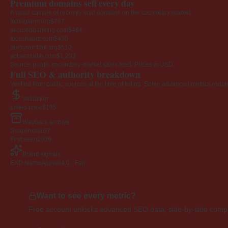
Premium domains sell every day
A small sample of recently sold domains on the secondary market.
fatdogfarm.org
$787
securedbanking.com
$464
focushaber.com
$430
derbyramtrail.org
$510
activestudio.com
$1,233
Source: public secondary-market sales feed. Prices in USD.
Full SEO & authority breakdown
Verified from public sources at the time of listing. Some advanced metrics requi
Valuation
Listed price
$195
Wayback archive
Snapshots
107
First seen
2009
Brand signals
EXD NameAppeal
4.0 · Fair
Want to see every metric?
Free account unlocks advanced SEO data, side-by-side compar