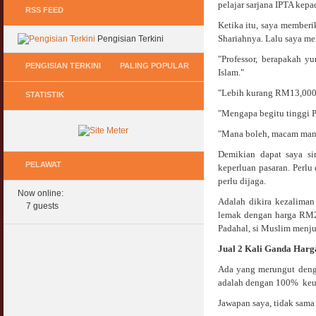
pelajar sarjana IPTA kepa
RSS FEED
Ketika itu, saya memberi
Shariahnya. Lalu saya mel
Pengisian Terkini
"Professor, berapakah 
PENGISIAN TERKINI
PALING POPULAR
Islam."
"Lebih kurang RM13,000
STATISTIK
Keperluan GIG Ekonomi Semasa & Selepas
Hukum Onani Lelaki & Wanita
COVID & PKP
"Mengapa begitu tinggi P
07 February 2007
11 May 2020
"Mana boleh, macam mana 
Status Hukum Infinity Downline @ Login
Pasca COVID, Bantu IKS Mikro Turunkan
Facebook Dapat RM100
Demikian dapat saya s
Harga Iklan Media
PELAWAT
27 February 2010
keperluan pasaran. Perlu
11 May 2020
perlu dijaga.
Now online:
Multi Level Marketing Menurut Shariah
Adalah dikira kezaliman
Morarorium 6 Bulan Dikecualikan 'Accrued
7 guests
08 April 2007
lemak dengan harga RM2.
Interest/Profit'?
Padahal, si Muslim menju
11 May 2020
Perbincangan Hukum Pelaburan ASB :
Jual 2 Kali Ganda Har
Kemaskini
PKP, COVID & Ekonom Negara Berundur 5
01 January 2008
Tahun ?
Ada yang merungut deng
11 May 2020
adalah dengan 100% keun
Oral Seks & Hukumnya
Jawapan saya, tidak sama 
28 January 2008
Komen Ringkas Pakej Rangsangan Terbaru