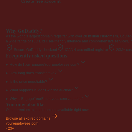
Create free account
Why GoDaddy?
As the world's largest domain registrar with over
20 million customers
, GoDad
a wide range of TLDs. Its user-friendly interface and comprehensive services, i
Secure GoDaddy checkout
ICANN-accredited registrar
20M+ cust
Frequently asked questions
How do I buy EngageYourEmployees.com?
How long does transfer take?
Is the price negotiable?
What happens if I don't win the auction?
Why is EngageYourEmployees.com valuable?
You may also like
Other premium expired domains available right now.
Browse all expired domains
youremployees
.com
·
23y