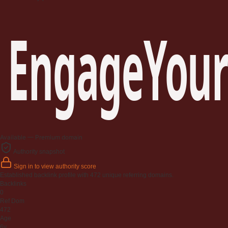
EngageYour
Available — Premium domain
Authority snapshot
Sign in to view authority score
Established backlink profile with
472
unique referring domains.
Backlinks
0
Ref Dom
472
Age
6y