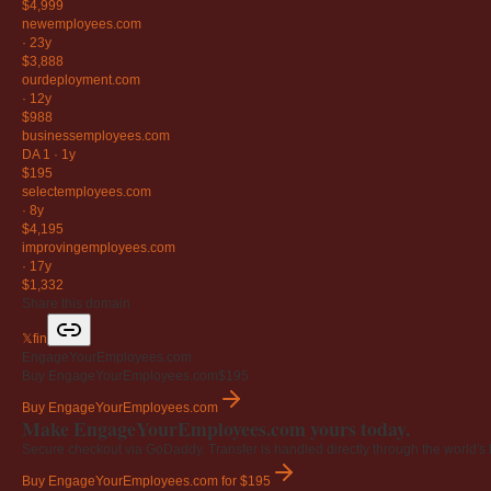
$4,999
newemployees
.com
·
23y
$3,888
ourdeployment
.com
·
12y
$988
businessemployees
.com
DA 1
·
1y
$195
selectemployees
.com
·
8y
$4,195
improvingemployees
.com
·
17y
$1,332
Share this domain
𝕏
f
in
EngageYourEmployees.com
Buy EngageYourEmployees.com
$195
Buy EngageYourEmployees.com
Make EngageYourEmployees.com yours today.
Secure checkout via GoDaddy. Transfer is handled directly through the world's l
Buy EngageYourEmployees.com
for $195