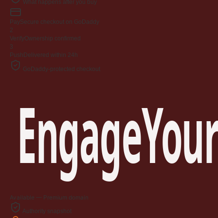
What happens after you buy
Pay
Secure checkout on GoDaddy
2
Verify
Ownership confirmed
3
Push
Delivered within 24h
GoDaddy-protected checkout
EngageYour
Available — Premium domain
Authority snapshot