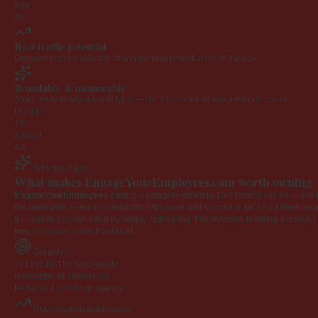
Age
6y
Real traffic potential
Demand signals indicate strong ranking potential out of the box.
Brandable & memorable
Short, easy to say, easy to type — the foundation of any premium brand.
Length
19
Appeal
4.0
Why this name
What makes EngageYourEmployees.com worth owning
EngageYourEmployees.com
is a category-defining 19-character name — the k
the open web — instant credibility with users and Google alike. It has been onlin
it — equity you can keep by simply redirecting. For investors building a domain por
time someone reads it out loud.
Great for
301 redirect for SEO equity
Newsletter or community
Personal portfolio or agency
Recent comparable sales