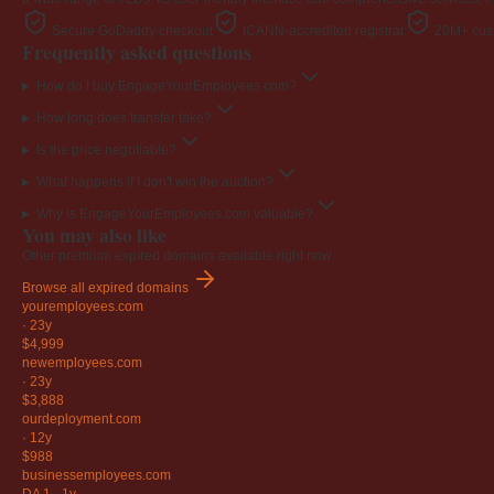
Secure GoDaddy checkout
ICANN-accredited registrar
20M+ cust
Frequently asked questions
How do I buy EngageYourEmployees.com?
How long does transfer take?
Is the price negotiable?
What happens if I don't win the auction?
Why is EngageYourEmployees.com valuable?
You may also like
Other premium expired domains available right now.
Browse all expired domains
youremployees
.com
·
23y
$4,999
newemployees
.com
·
23y
$3,888
ourdeployment
.com
·
12y
$988
businessemployees
.com