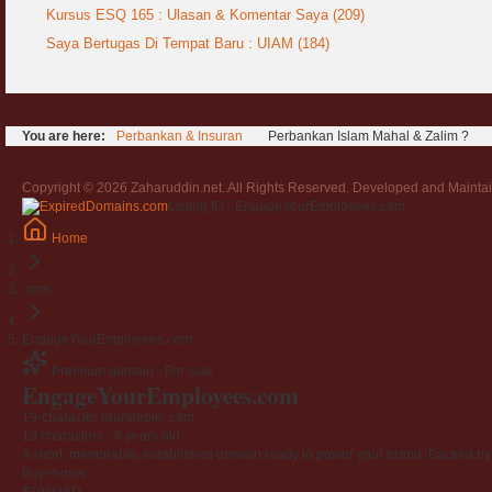
Kursus ESQ 165 : Ulasan & Komentar Saya (209)
Saya Bertugas Di Tempat Baru : UIAM (184)
You are here:
Perbankan & Insuran
Perbankan Islam Mahal & Zalim ?
Copyright © 2026 Zaharuddin.net. All Rights Reserved. Developed and Mainta
Listing ID · EngageYourEmployees.com
Home
.com
EngageYourEmployees.com
Premium domain · For sale
EngageYourEmployees
.com
19-character brandable .com
19 characters ·
6 years old
·
A short, memorable, established domain ready to power your brand. Backed by 4
Buy-it-now