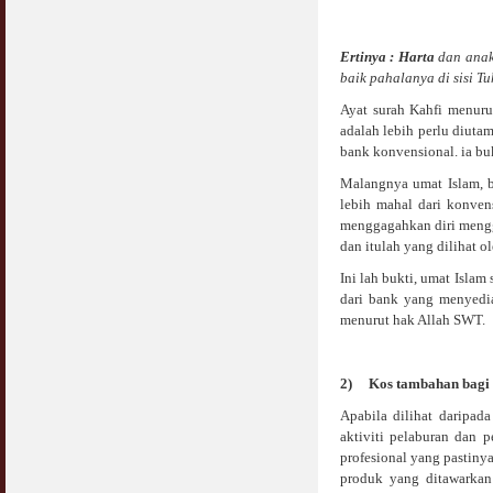
Ertinya : Harta
dan anak
baik pahalanya di sisi Tu
Ayat surah Kahfi menuru
adalah lebih perlu diuta
bank konvensional. ia bu
Malangnya umat Islam, b
lebih mahal dari konve
menggagahkan diri mengg
dan itulah yang dilihat 
Ini lah bukti, umat Islam
dari bank yang menyedi
menurut hak Allah SWT.
2)
Kos
tambahan bagi 
Apabila dilihat daripad
aktiviti pelaburan dan 
profesional yang pastin
produk yang ditawarkan 