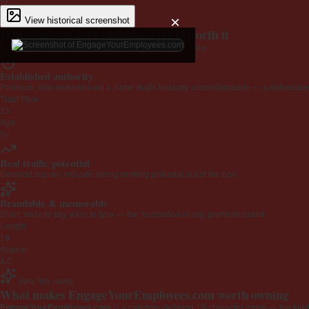
×
View historical screenshot
Why EngageYourEmployees.com is worth it
Every claim below is backed by verified third-party data.
Established authority
Premium .com extension on a name that's instantly understandable — a defensible 
Trust Flow
23
Age
6y
Real traffic potential
Demand signals indicate strong ranking potential out of the box.
Brandable & memorable
Short, easy to say, easy to type — the foundation of any premium brand.
Length
19
Appeal
4.0
Why this name
What makes EngageYourEmployees.com worth owning
EngageYourEmployees.com
is a category-defining 19-character name — the kind 