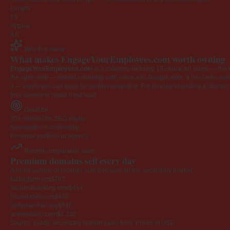
Length
19
Appeal
4.0
Why this name
What makes EngageYourEmployees.com worth owning
EngageYourEmployees.com
is a category-defining 19-character name — the k
the open web — instant credibility with users and Google alike. It has been onlin
it — equity you can keep by simply redirecting. For investors building a domain por
time someone reads it out loud.
Great for
301 redirect for SEO equity
Newsletter or community
Personal portfolio or agency
Recent comparable sales
Premium domains sell every day
A small sample of recently sold domains on the secondary market.
fatdogfarm.org
$787
securedbanking.com
$464
focushaber.com
$430
derbyramtrail.org
$510
activestudio.com
$1,233
Source: public secondary-market sales feed. Prices in USD.