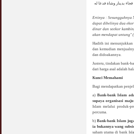
COVID19
فجاء بدينار وشاة فدعا له
28 March 2020
Aurat Wanita : Apa Sudah Jadi ?
12 April 2007
Ertinya : Sesungguhnya 
Rewards For Stay Safe at Home During
dapat dibelinya dua ekor
COVID19 Outbreak
Ramadhan & Batalkah Puasa Kita Jika...
dinar dan seekor kambin
28 March 2020
18 June 2015
akan mendapat untung" ( 
Hadith ini menunjukkan 
Bahaya Nafsu Lelaki
dan kemudian menjualnya 
31 May 2007
dan didoakannya.
Siapa Lelaki Dayus Menurut Islam ?
Justeru, tindakan bank-b
18 July 2007
dari harga asal adalah ha
Kunci Memahami
Perbincangan Hukum Uptrend & Hai-O
Bagi mendapatkan penjela
06 August 2007
a)
Bank-bank Islam ada
Koleksi Ceramah & Displin Menadah Ilmu
supaya organisasi maju
Dari Ceramah
Islam melalui produk-p
20 August 2008
percuma.
b)
Bank-bank Islam jug
Differences Between Islamic Banks &
Conventional
ia bukannya wang subsi
22 February 2007
saham utama di bank Isl