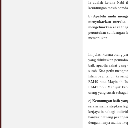
Jangan
Ia adalah kerana Nabi 
03 April 2009
keuntungan masih berada 
b)
Apabila anda menga
Berkenaan Witir & Tahajjud
menyukarkan mereka.
20 October 2006
mengeluarkan zakat
bag
peruntukan sumbangan k
memerlukan.
Ini jelas, kerana orang
yang diluluskan permoho
baik apabila zakat yang
susah. Kita perlu menge
Islam bagi tahun kewan
RM49 ribu, Maybank "Is
RM45 ribu. Merujuk kepa
orang yang susah sebaga
c)
Keuntungan baik yang
selain memantapkan lag
kerjaya baru bagi indiv
banyak peluang pekerjaa
dengan hanya melihat ke