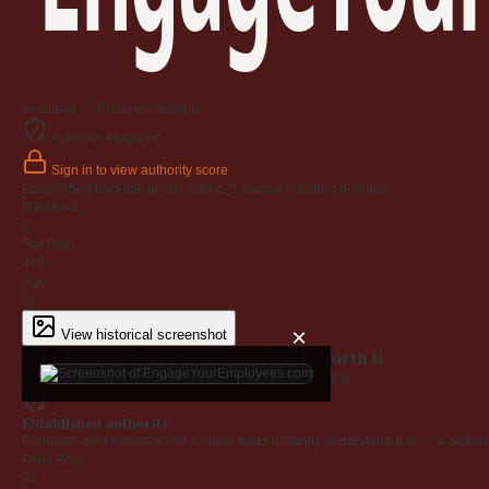
Available — Premium domain
Authority snapshot
Sign in to view authority score
Established backlink profile with
472
unique referring domains.
Backlinks
0
Ref Dom
472
Age
6y
×
View historical screenshot
Why EngageYourEmployees.com is worth it
Every claim below is backed by verified third-party data.
Established authority
Premium .com extension on a name that's instantly understandable — a defensib
Trust Flow
23