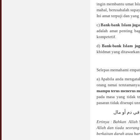
ingin membantu umat Isla
mahal, berusahalah supa
Syahwat Terangsang Tika Puasa : Keliru
Mazi & Mani
Ini amat terpuji dan yang
22 July 2012
c)
Bank-bank Islam juga
adalah amat penting bag
Hukum Nikah Wanita Hamil Anak Luar Nikah
kompetetif.
07 May 2007
d)
Bank-bank Islam ju
khidmat yang ditawarkan
Hukum Labur & Berniaga Forex (Forex
Trading)
07 January 2008
Selepas memahami empat fa
Terkini Hukum ASB dan ASN
a) Apabila anda mengata
17 February 2009
orang ramai terutamanya
mampu terus menerus m
Subuh Tapi Masih Belum Mandi Wajib : Sah
pada masa yang tidak te
Puasanya ?
pasaran tidak diserapi u
23 August 2010
Menonton Filem Lucah Oleh Suami Isteri
Ertinya : Bahkan Allah
16 May 2007
Allah dan tiada seorang
berkaitan darah atau har
Temuduga Kerja : Yang Perlu & Yang