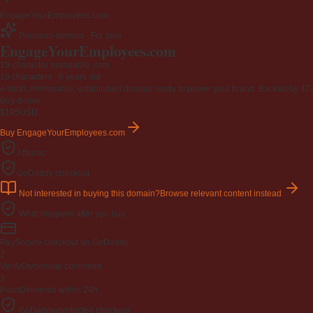
EngageYourEmployees.com
Premium domain · For sale
EngageYourEmployees
.com
19-character brandable .com
19 characters ·
6 years old
·
A short, memorable, established domain ready to power your brand. Backed by 472 r
Buy-it-now
$195
USD
Buy EngageYourEmployees.com
Afternic
GoDaddy checkout
Not interested in buying this domain?
Browse relevant content instead
What happens after you buy
Pay
Secure checkout on GoDaddy
2
Verify
Ownership confirmed
3
Push
Delivered within 24h
GoDaddy-protected checkout