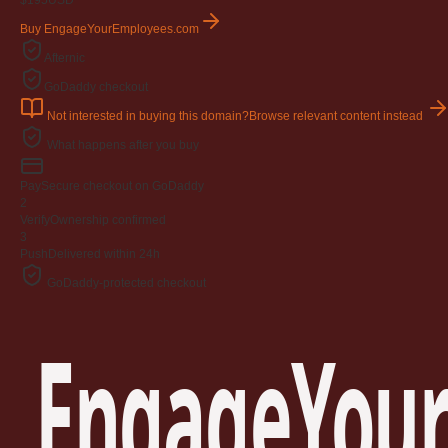
$195
USD
Buy EngageYourEmployees.com
Afternic
GoDaddy checkout
Not interested in buying this domain?
Browse relevant content instead
What happens after you buy
Pay
Secure checkout on GoDaddy
2
Verify
Ownership confirmed
3
Push
Delivered within 24h
GoDaddy-protected checkout
EngageYour