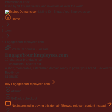
Professional Trust
Used by SEOs, marketers, and investors all over the world.
Listing ID · EngageYourEmployees.com
Home
.com
EngageYourEmployees.com
Premium domain · For sale
EngageYourEmployees
.com
19-character brandable .com
19 characters ·
6 years old
·
A short, memorable, established domain ready to power your brand. Backed by 4
Buy-it-now
$195
USD
Buy EngageYourEmployees.com
Afternic
GoDaddy checkout
Not interested in buying this domain?
Browse relevant content instead