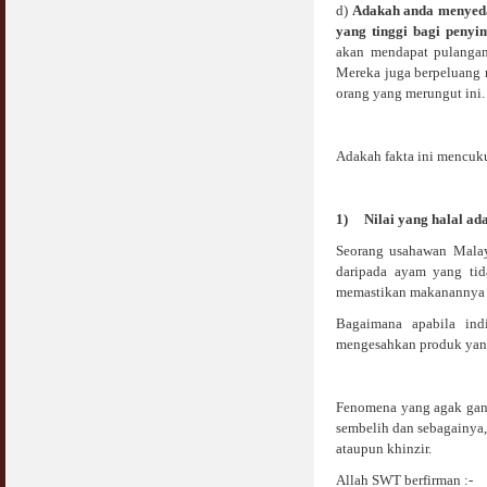
d)
Adakah anda menyeda
yang tinggi bagi peny
akan mendapat pulanga
Mereka juga berpeluang m
orang yang merungut ini.
Adakah fakta ini mencuk
1)
Nilai yang halal ada
Seorang usahawan Malay
daripada ayam yang tid
memastikan makanannya h
Bagaimana apabila ind
mengesahkan produk yang
Fenomena yang agak ganj
sembelih dan sebagainya,
ataupun khinzir.
Allah SWT berfirman :-