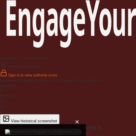
EngageYour
Available — Premium domain
Authority snapshot
Sign in to view authority score
Established backlink profile with
472
unique referring domains.
Backlinks
0
Ref Dom
472
Age
6y
×
View historical screenshot
Why EngageYourEmployees.com is worth it
Every claim below is backed by verified third-party data.