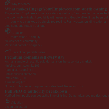
Why this name
What makes EngageYourEmployees.com worth owning
EngageYourEmployees.com
is a category-defining 19-character name — the k
the open web — instant credibility with users and Google alike. It has been onlin
it — equity you can keep by simply redirecting. For investors building a domain por
time someone reads it out loud.
Great for
301 redirect for SEO equity
Newsletter or community
Personal portfolio or agency
Recent comparable sales
Premium domains sell every day
A small sample of recently sold domains on the secondary market.
kinfolksbbqma.com
$1,103
marketician.com
$768
kenishastyles.com
$565
lafm.com
$3,100
airnesia.org
$610
Source: public secondary-market sales feed. Prices in USD.
Full SEO & authority breakdown
Verified from public sources at the time of listing. Some advanced metrics requi
Valuation
Listed price
$195