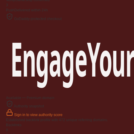
Verify
Ownership confirmed
3
Push
Delivered within 24h
GoDaddy-protected checkout
EngageYour
Available — Premium domain
Authority snapshot
Sign in to view authority score
Established backlink profile with
472
unique referring domains.
Backlinks
0