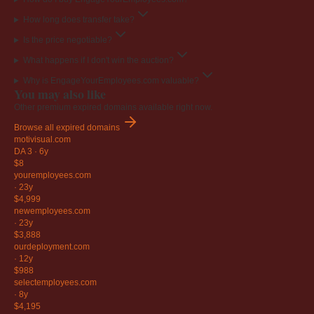
How long does transfer take?
Is the price negotiable?
What happens if I don't win the auction?
Why is EngageYourEmployees.com valuable?
You may also like
Other premium expired domains available right now.
Browse all expired domains
motivisual
.com
DA 3
·
6y
$8
youremployees
.com
·
23y
$4,999
newemployees
.com
·
23y
$3,888
ourdeployment
.com
·
12y
$988
selectemployees
.com
·
8y
$4,195