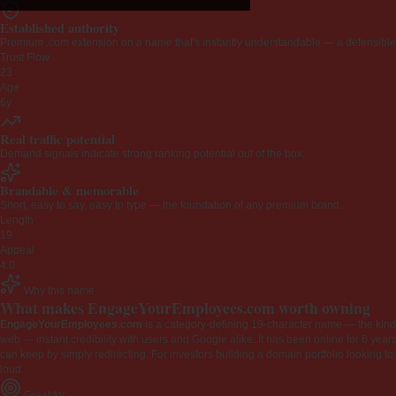
Established authority
Premium .com extension on a name that's instantly understandable — a defensible 
Trust Flow
23
Age
6y
Real traffic potential
Demand signals indicate strong ranking potential out of the box.
Brandable & memorable
Short, easy to say, easy to type — the foundation of any premium brand.
Length
19
Appeal
4.0
Why this name
What makes EngageYourEmployees.com worth owning
EngageYourEmployees.com
is a category-defining 19-character name — the kind 
web — instant credibility with users and Google alike. It has been online for 6 years
can keep by simply redirecting. For investors building a domain portfolio looking to la
loud.
Great for