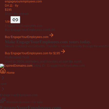
engageyouremployees
.com
DA 11
·
6y
$195
Share this domain
𝕏
f
in
EngageYourEmployees.com
Buy EngageYourEmployees.com
$195
Buy EngageYourEmployees.com
Make EngageYourEmployees.com yours today.
Secure checkout via GoDaddy. Transfer is handled directly through the world's l
Buy EngageYourEmployees.com
for $195
Professional Trust
Used by SEOs, marketers, and investors all over the world.
Listing ID · EngageYourEmployees.com
Home
.com
EngageYourEmployees.com
Premium domain · For sale
EngageYourEmployees
.com