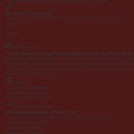
Demand signals indicate strong ranking potential out of the box.
Brandable & memorable
Short, easy to say, easy to type — the foundation of any premium brand.
Length
19
Appeal
4.0
Why this name
What makes EngageYourEmployees.com worth owning
EngageYourEmployees.com
is a category-defining 19-character name — the k
the open web — instant credibility with users and Google alike. It has been onlin
it — equity you can keep by simply redirecting. For investors building a domain por
time someone reads it out loud.
Great for
301 redirect for SEO equity
Newsletter or community
Personal portfolio or agency
Recent comparable sales
Premium domains sell every day
A small sample of recently sold domains on the secondary market.
kinfolksbbqma.com
$1,103
marketician.com
$768
kenishastyles.com
$565