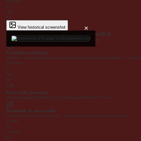
Ref Dom
472
Age
6y
×
View historical screenshot
Why EngageYourEmployees.com is worth it
Every claim below is backed by verified third-party data.
Established authority
Premium .com extension on a name that's instantly understandable — a defensib
Trust Flow
23
Age
6y
Real traffic potential
Demand signals indicate strong ranking potential out of the box.
Brandable & memorable
Short, easy to say, easy to type — the foundation of any premium brand.
Length
19
Appeal
4.0