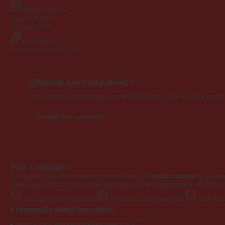
Wayback archive
Snapshots
107
First seen
2009
Brand signals
EXD NameAppeal
4.0 · Fair
Want to see every metric?
Free account unlocks advanced SEO data, side-by-side compar
Create free account
Why GoDaddy?
As the world's largest domain registrar with over
20 million customers
, GoDad
a wide range of TLDs. Its user-friendly interface and comprehensive services, i
Secure GoDaddy checkout
ICANN-accredited registrar
20M+ cust
Frequently asked questions
How do I buy EngageYourEmployees.com?