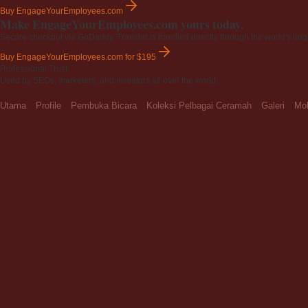
Buy EngageYourEmployees.com
Make EngageYourEmployees.com yours today.
Secure checkout via GoDaddy. Transfer is handled directly through the world's larg
Buy EngageYourEmployees.com
for $195
Professional Trust
Used by SEOs, marketers, and investors all over the world.
Utama
Profile
Pembuka Bicara
Koleksi Pelbagai Ceramah
Galeri
Moh