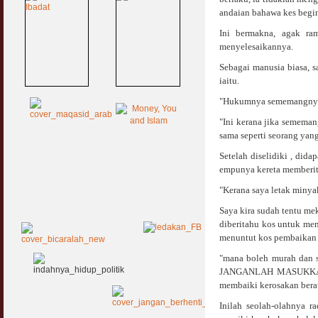
andaian bahawa kes begin
Ini bermakna, agak ram
menyelesaikannya.
Sebagai manusia biasa, 
iaitu.
"Hukumnya sememangnya m
"Ini kerana jika semem
sama seperti seorang yan
Setelah diselidiki , dida
empunya kereta memberit
"Kerana saya letak minyak
Saya kira sudah tentu me
diberitahu kos untuk me
menuntut kos pembaikan
"mana boleh murah dan s
JANGANLAH MASUKKAN 
membaiki kerosakan berat
Inilah seolah-olahnya r