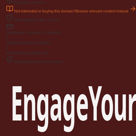
GoDaddy checkout
Not interested in buying this domain?
Browse relevant content instead
What happens after you buy
Pay
Secure checkout on GoDaddy
2
Verify
Ownership confirmed
3
Push
Delivered within 24h
GoDaddy-protected checkout
EngageYour