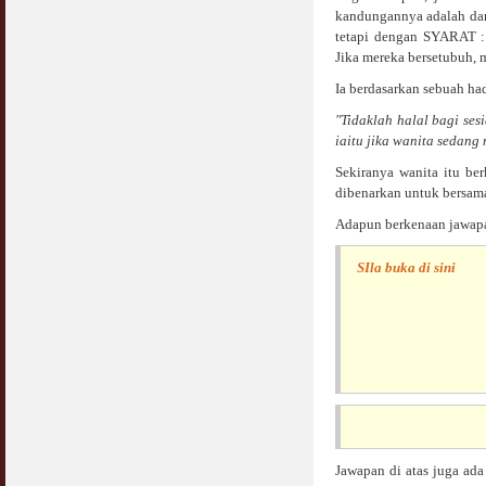
kandungannya adalah dari
tetapi dengan SYARA
Syahwat Terangsang Tika Puasa : Keliru
Mazi & Mani
Jika mereka bersetubuh, 
22 July 2012
Ia berdasarkan sebuah had
Hukum Nikah Wanita Hamil Anak Luar Nikah
"Tidaklah halal bagi se
07 May 2007
iaitu jika wanita sedang
Sekiranya wanita itu ber
Hukum Labur & Berniaga Forex (Forex
dibenarkan untuk bersama
Trading)
07 January 2008
Adapun berkenaan jawapan
Terkini Hukum ASB dan ASN
SIla buka di sini
17 February 2009
Subuh Tapi Masih Belum Mandi Wajib : Sah
Puasanya ?
23 August 2010
Menonton Filem Lucah Oleh Suami Isteri
16 May 2007
Jawapan di atas juga ada
Temuduga Kerja : Yang Perlu & Yang