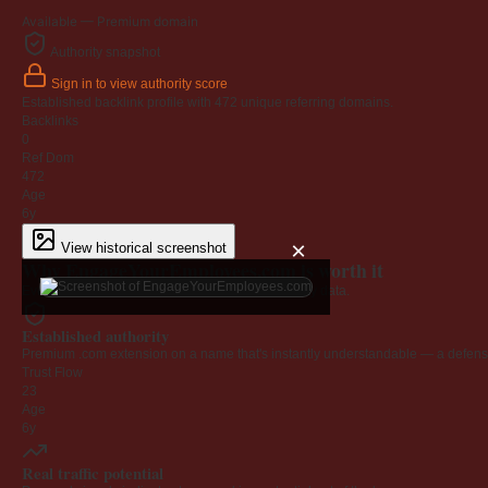
Available — Premium domain
Authority snapshot
Sign in to view authority score
Established backlink profile with
472
unique referring domains.
Backlinks
0
Ref Dom
472
Age
6y
×
View historical screenshot
Why EngageYourEmployees.com is worth it
Every claim below is backed by verified third-party data.
Established authority
Premium .com extension on a name that's instantly understandable — a defensib
Trust Flow
23
Age
6y
Real traffic potential