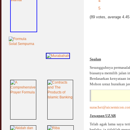
4
5
(89 votes, average 4.45 
Soalan
Sesungguhnya permasalah
biasanya memilih jalan i
Berdasarkan kenyataan in
Mohon ustaz huraikan jaw
surachei@aicsemicon.co
Jawapan UZAR
Telah agak lama saya ter
berlaku, ia tidaklah men