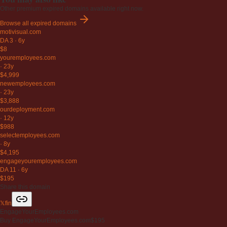
Other premium expired domains available right now.
Browse all expired domains
motivisual
.com
DA 3
·
6y
$8
youremployees
.com
·
23y
$4,999
newemployees
.com
·
23y
$3,888
ourdeployment
.com
·
12y
$988
selectemployees
.com
·
8y
$4,195
engageyouremployees
.com
DA 11
·
6y
$195
Share this domain
𝕏
f
in
EngageYourEmployees.com
Buy EngageYourEmployees.com
$195