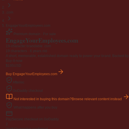
.com
EngageYourEmployees.com
Premium domain · For sale
EngageYourEmployees
.com
19-character brandable .com
19 characters ·
6 years old
·
A short, memorable, established domain ready to power your brand. Backed by 4
Buy-it-now
$195
USD
Buy EngageYourEmployees.com
Afternic
GoDaddy checkout
Not interested in buying this domain?
Browse relevant content instead
What happens after you buy
Pay
Secure checkout on GoDaddy
2