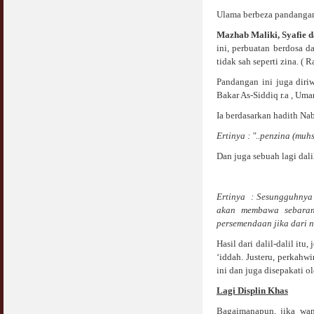
COVID19
Ulama berbeza pandangan 
28 March 2020
Aurat Wanita : Apa Sudah Jadi ?
12 April 2007
Mazhab Maliki, Syafie 
ini, perbuatan berdosa d
Rewards For Stay Safe at Home During
COVID19 Outbreak
tidak sah seperti zina. (
Ramadhan & Batalkah Puasa Kita Jika...
28 March 2020
18 June 2015
Pandangan ini juga diri
Bakar As-Siddiq r.a , Umar
Bahaya Nafsu Lelaki
Ia berdasarkan hadith Nab
31 May 2007
Ertinya : "..penzina (muh
Siapa Lelaki Dayus Menurut Islam ?
Dan juga sebuah lagi dalil
18 July 2007
Perbincangan Hukum Uptrend & Hai-O
Ertinya : Sesungguhnya 
06 August 2007
akan membawa sebaran
persemendaan jika dari n
Koleksi Ceramah & Displin Menadah Ilmu
Dari Ceramah
Hasil dari dalil-dalil i
20 August 2008
‘iddah. Justeru, perkah
ini dan juga disepakati 
Differences Between Islamic Banks &
Lagi Displin Khas
Conventional
22 February 2007
Bagaimanapun, jika wan