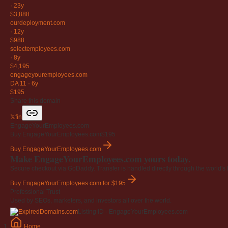
·
23y
$3,888
ourdeployment
.com
·
12y
$988
selectemployees
.com
·
8y
$4,195
engageyouremployees
.com
DA 11
·
6y
$195
Share this domain
𝕏
f
in
EngageYourEmployees.com
Buy EngageYourEmployees.com
$195
Buy EngageYourEmployees.com
Make EngageYourEmployees.com yours today.
Secure checkout via GoDaddy. Transfer is handled directly through the world's l
Buy EngageYourEmployees.com
for $195
Professional Trust
Used by SEOs, marketers, and investors all over the world.
Listing ID · EngageYourEmployees.com
Home