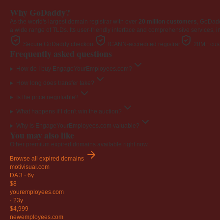
Why GoDaddy?
As the world's largest domain registrar with over
20 million customers
, GoDad
a wide range of TLDs. Its user-friendly interface and comprehensive services, i
Secure GoDaddy checkout
ICANN-accredited registrar
20M+ cust
Frequently asked questions
How do I buy EngageYourEmployees.com?
How long does transfer take?
Is the price negotiable?
What happens if I don't win the auction?
Why is EngageYourEmployees.com valuable?
You may also like
Other premium expired domains available right now.
Browse all expired domains
motivisual
.com
DA 3
·
6y
$8
youremployees
.com
·
23y
$4,999
newemployees
.com