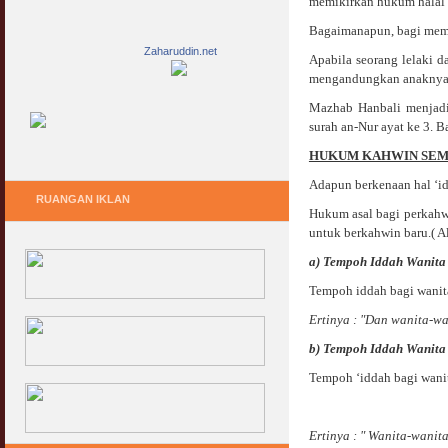
memikirkan hukum halal 
Bagaimanapun, bagi memb
Zaharuddin.net
Apabila seorang lelaki d
mengandungkan anaknya se
Mazhab Hanbali menjadik
surah an-Nur ayat ke 3. 
HUKUM KAHWIN SEMA
Adapun berkenaan hal ‘i
RUANGAN IKLAN
Hukum asal bagi perkahw
untuk berkahwin baru.( Al-
a) Tempoh Iddah Wanita
Tempoh iddah bagi wanita
Ertinya : "Dan wanita-wan
b) Tempoh Iddah Wanit
Tempoh ‘iddah bagi wanit
Ertinya : " Wanita-wanit