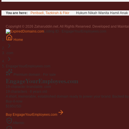
You are here:
Peribadi, Tazkirah & Fikir
Hukum Nikah Wanita Hamil Anak 
Copyright © 2026 Zaharuddin.net. All Rights Reserved. Developed and Mainta
Listing ID · EngageYourEmployees.com
Home
.com
EngageYourEmployees.com
Premium domain · For sale
EngageYourEmployees
.com
19-character brandable .com
19 characters ·
6 years old
·
A short, memorable, established domain ready to power your brand. Backed by 4
Buy-it-now
$195
USD
Buy EngageYourEmployees.com
Afternic