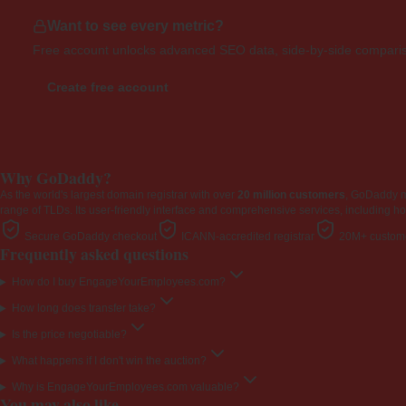
Want to see every metric?
Free account unlocks advanced SEO data, side-by-side compariso
Create free account
Why GoDaddy?
As the world's largest domain registrar with over
20 million customers
, GoDaddy 
range of TLDs. Its user-friendly interface and comprehensive services, including ho
Secure GoDaddy checkout
ICANN-accredited registrar
20M+ custome
Frequently asked questions
How do I buy EngageYourEmployees.com?
How long does transfer take?
Is the price negotiable?
What happens if I don't win the auction?
Why is EngageYourEmployees.com valuable?
You may also like