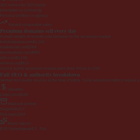
301 redirect for SEO equity
Newsletter or community
Personal portfolio or agency
Recent comparable sales
Premium domains sell every day
A small sample of recently sold domains on the secondary market.
kinfolksbbqma.com
$1,103
marketician.com
$768
kenishastyles.com
$565
lafm.com
$3,100
airnesia.org
$610
Source: public secondary-market sales feed. Prices in USD.
Full SEO & authority breakdown
Verified from public sources at the time of listing. Some advanced metrics require a
Valuation
Listed price
$195
Wayback archive
Snapshots
107
First seen
2009
Brand signals
EXD NameAppeal
4.0 · Fair