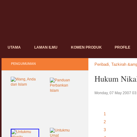
UTAMA
LAMAN ILMU
KOMEN PRODUK
PROFILE
PENGUMUMAN
Peribadi, Tazkirah &amp
Hukum Nikah
Monday, 07 May 2007 03
1
2
3