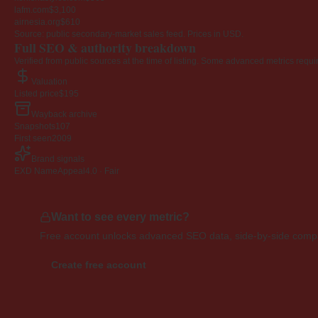
lafm.com
$3,100
airnesia.org
$610
Source: public secondary-market sales feed. Prices in USD.
Full SEO & authority breakdown
Verified from public sources at the time of listing. Some advanced metrics requi
Valuation
Listed price
$195
Wayback archive
Snapshots
107
First seen
2009
Brand signals
EXD NameAppeal
4.0 · Fair
Want to see every metric?
Free account unlocks advanced SEO data, side-by-side compar
Create free account