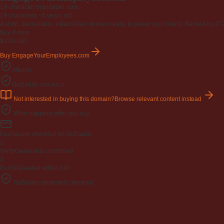
19-character brandable .com
19 characters ·
6 years old
·
A short, memorable, established domain ready to power your brand. Backed by 472 r
Buy-it-now
$195
USD
Buy EngageYourEmployees.com
Afternic
GoDaddy checkout
Not interested in buying this domain?
Browse relevant content instead
What happens after you buy
Pay
Secure checkout on GoDaddy
2
Verify
Ownership confirmed
3
Push
Delivered within 24h
GoDaddy-protected checkout