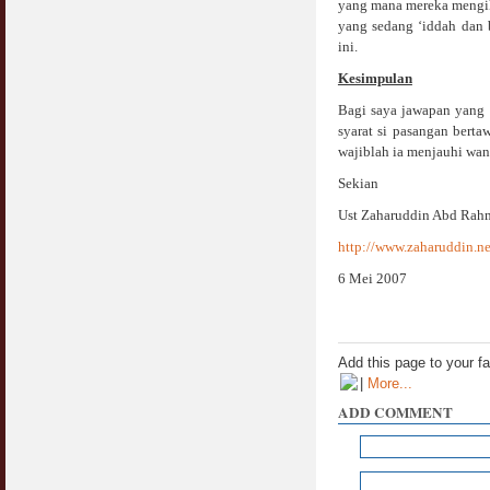
yang mana mereka mengik
Jangan
yang sedang ‘iddah dan
03 April 2009
ini.
Berkenaan Witir & Tahajjud
Kesimpulan
20 October 2006
Bagi saya jawapan yang 
syarat si pasangan bert
wajiblah ia menjauhi wani
Sekian
Ust Zaharuddin Abd Rah
http://www.zaharuddin.ne
6 Mei 2007
Add this page to your f
|
More...
ADD COMMENT