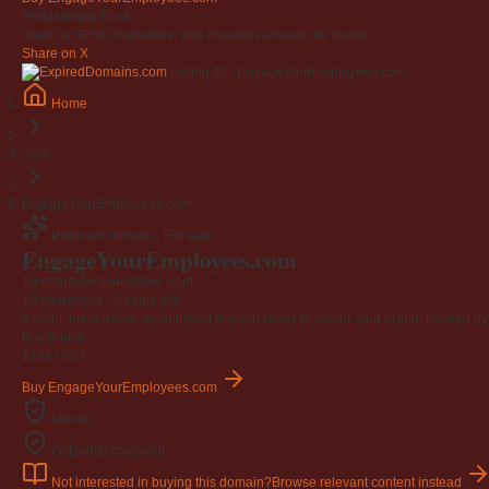
Professional Trust
Used by SEOs, marketers, and investors all over the world.
Share on X
Listing ID · EngageYourEmployees.com
Home
.com
EngageYourEmployees.com
Premium domain · For sale
Engage
Your
Employees
.com
19-character brandable .com
19 characters ·
6 years old
A short, memorable, established domain ready to power your brand. Backed by 4
Buy-it-now
$195
USD
Buy EngageYourEmployees.com
Afternic
GoDaddy checkout
Not interested in buying this domain?
Browse relevant content instead