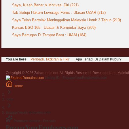
Jangan
Saya, Kisah Benar & Motivasi Diri (221)
03 April 2009
Tak Setuju Hukum Leverage Forex : Ulasan UZAR (212)
Berkenaan Witir & Tahajjud
Saya Telah Bertolak Meninggalkan Malaysia Untuk 3 Tahun (210)
20 October 2006
Kursus ESQ 165 : Ulasan & Komentar Saya (209)
Saya Bertugas Di Tempat Baru : UIAM (184)
You are here:
Peribadi, Tazkirah & Fikir
Apa Terjadi Di Dalam Kubur?
Copyright © 2026 Zaharuddin.net. All Rights Reserved. Developed and Mainta
Listing ID · EngageYourEmployees.com
Home
.com
EngageYourEmployees.com
Premium domain · For sale
Engage
Your
Employees
.com