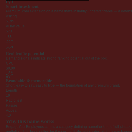
Smart investment
Premium .com extension on a name that's instantly understandable — a defensib
Asking
$195
AI fair value
$73
TLD
.com
Real traffic potential
Demand signals indicate strong ranking potential out of the box.
CPC
$0.00
Brandable & memorable
Short, easy to say, easy to type — the foundation of any premium brand.
Length
19
Radio test
Passes
Appeal
4.0
Why this name works
EngageYourEmployees.com is a category-defining namethe kind of full-phrase na
portfolio. It has been online for 6 years, so it already carries history search en