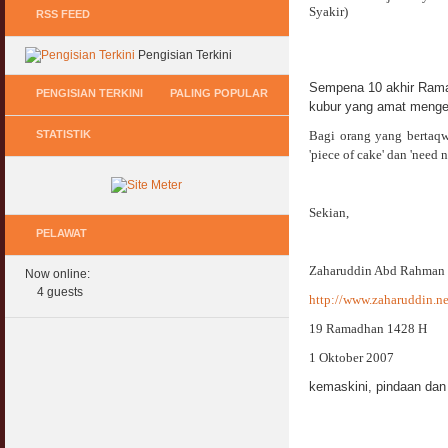
Syakir)
RSS FEED
Pengisian Terkini
Sempena 10 akhir Ramad
PENGISIAN TERKINI
PALING POPULAR
kubur yang amat menge
STATISTIK
Bagi orang yang bertaqwa
Keperluan GIG Ekonomi Semasa & Selepas
Hukum Onani Lelaki & Wanita
'piece of cake' dan 'need
COVID & PKP
07 February 2007
11 May 2020
Status Hukum Infinity Downline @ Login
Sekian,
Pasca COVID, Bantu IKS Mikro Turunkan
Facebook Dapat RM100
Harga Iklan Media
PELAWAT
27 February 2010
11 May 2020
Zaharuddin Abd Rahman
Now online:
Multi Level Marketing Menurut Shariah
Morarorium 6 Bulan Dikecualikan 'Accrued
4 guests
08 April 2007
http://www.zaharuddin.ne
Interest/Profit'?
11 May 2020
19 Ramadhan 1428 H
Perbincangan Hukum Pelaburan ASB :
Kemaskini
1 Oktober 2007
PKP, COVID & Ekonom Negara Berundur 5
01 January 2008
Tahun ?
kemaskini, pindaan dan 
11 May 2020
Oral Seks & Hukumnya
28 January 2008
Komen Ringkas Pakej Rangsangan Terbaru