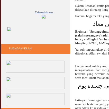
Dalam keadaan status pen
diletakkan di ruang liang
Zaharuddin.net
Namun, bagi mereka yang 
ن معاذ
Ertinya : "Sesungguhnya
(salah seorangnya) ada
baik ; al-Mughni 'an ham
Maqdisi, 5/200 ; Al-Maqd
RUANGAN IKLAN
Ya, ruh terperangkap di 
dijauhkan Allah swt dari 
Hanya amal soleh yang da
mengamalkan, dan menga
barzakh yang bermula d
serta menikmati makanan
لى جسده يوم
Ertinya : Sesungguhnya r
manusia berterbangan), 
oleh Allah ke jasadnya d