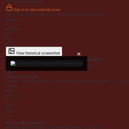
Authority snapshot
Sign in to view authority score
Established backlink profile with
472
unique referring domains.
Backlinks
0
Ref Dom
472
Age
6y
×
View historical screenshot
Why EngageYourEmployees.com is worth it
Every claim below is backed by verified third-party data.
Smart investment
Premium .com extension on a name that's instantly understandable — a defensib
Asking
$195
AI fair value
$73
TLD
.com
Real traffic potential
Demand signals indicate strong ranking potential out of the box.