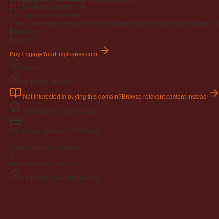
19-character brandable .com
19 characters ·
6 years old
A short, memorable, established domain ready to power your brand. Backed by 4
Buy-it-now
$195
USD
Buy EngageYourEmployees.com
Afternic
GoDaddy checkout
Not interested in buying this domain?
Browse relevant content instead
What happens after you buy
Pay
Secure checkout on GoDaddy
2
Verify
Ownership confirmed
3
Push
Delivered within 24h
GoDaddy-protected checkout