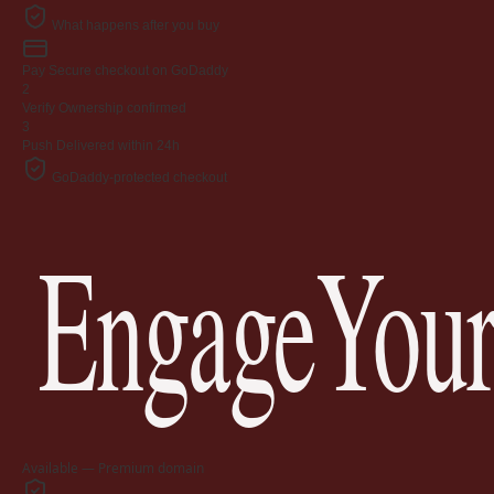
What happens after you buy
Pay
Secure checkout on GoDaddy
2
Verify
Ownership confirmed
3
Push
Delivered within 24h
GoDaddy-protected checkout
EngageYour
Available — Premium domain