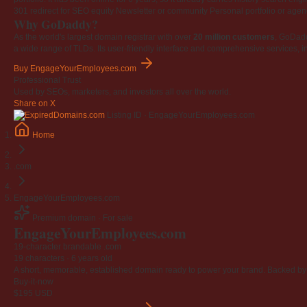
301 redirect for SEO equity
Newsletter or community
Personal portfolio or age
Why GoDaddy?
As the world's largest domain registrar with over
20 million customers
, GoDad
a wide range of TLDs. Its user-friendly interface and comprehensive services, i
Buy EngageYourEmployees.com
Professional Trust
Used by SEOs, marketers, and investors all over the world.
Share on X
Listing ID · EngageYourEmployees.com
Home
.com
EngageYourEmployees.com
Premium domain · For sale
Engage
Your
Employees
.com
19-character brandable .com
19 characters ·
6 years old
A short, memorable, established domain ready to power your brand. Backed by 4
Buy-it-now
$195
USD