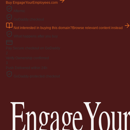
Buy EngageYourEmployees.com
Afternic
GoDaddy checkout
Not interested in buying this domain?
Browse relevant content instead
What happens after you buy
Pay
Secure checkout on GoDaddy
2
Verify
Ownership confirmed
3
Push
Delivered within 24h
GoDaddy-protected checkout
EngageYour