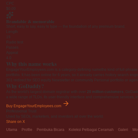
CPC
$0.00
Brandable & memorable
Short, easy to say, easy to type — the foundation of any premium brand.
Length
19
Radio test
Passes
Appeal
4.0
Why this name works
EngageYourEmployees.com is a category-defining namethe kind of full-phrase na
portfolio. It has been online for 6 years, so it already carries history search en
301 redirect for SEO equity
Newsletter or community
Personal portfolio or age
Why GoDaddy?
As the world's largest domain registrar with over
20 million customers
, GoDad
a wide range of TLDs. Its user-friendly interface and comprehensive services, i
Buy EngageYourEmployees.com
Professional Trust
Used by SEOs, marketers, and investors all over the world.
Share on X
Utama
Profile
Pembuka Bicara
Koleksi Pelbagai Ceramah
Galeri
Mo