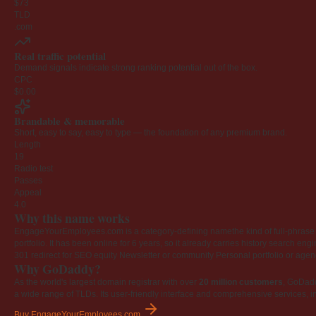
$73
TLD
.com
Real traffic potential
Demand signals indicate strong ranking potential out of the box.
CPC
$0.00
Brandable & memorable
Short, easy to say, easy to type — the foundation of any premium brand.
Length
19
Radio test
Passes
Appeal
4.0
Why this name works
EngageYourEmployees.com is a category-defining namethe kind of full-phrase na
portfolio. It has been online for 6 years, so it already carries history search en
301 redirect for SEO equity
Newsletter or community
Personal portfolio or age
Why GoDaddy?
As the world's largest domain registrar with over
20 million customers
, GoDad
a wide range of TLDs. Its user-friendly interface and comprehensive services, i
Buy EngageYourEmployees.com