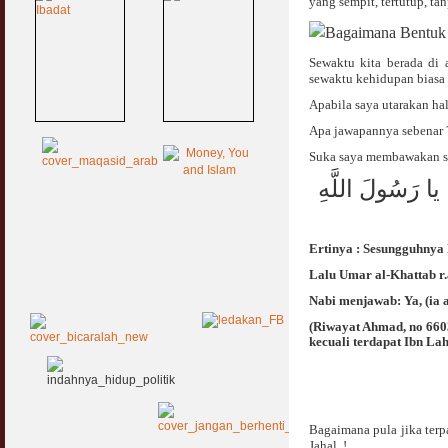
yang sempit, tertutup, tan
Sewaktu kita berada di 
sewaktu kehidupan biasa 
Apabila saya utarakan hal
Apa jawapannya sebenar 
Suka saya membawakan se
 يا رَسُولَ اللَّهِ
Ertinya : Sesungguhnya
Lalu Umar al-Khattab r.
Nabi menjawab: Ya, (ia
(Riwayat Ahmad, no 6603
kecuali terdapat Ibn Lah
Bagaimana pula jika ter
Jahal. !