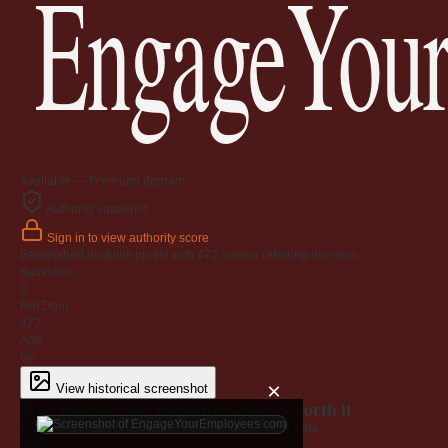
EngageYour
Available — Premium domain
Authority snapshot
Sign in to view authority score
Established backlink profile with
472
unique referring domains.
Backlinks
0
Ref Dom
472
Age
6y
×
View historical screenshot
Why EngageYourEmployees.com is worth it
Every claim below is backed by verified third-party data.