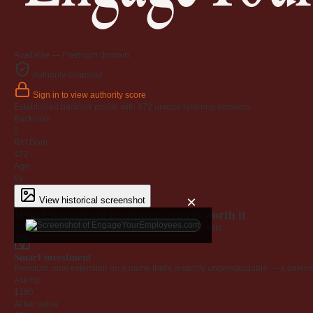
Available — Premium domain
Authority snapshot
Sign in to view authority score
Established backlink profile with
472
unique referring domains.
Backlinks
0
Ref Dom
472
Age
6y
×
View historical screenshot
Why EngageYourEmployees.com is worth it
Every claim below is backed by verified third-party data.
Smart investment
Premium .com extension on a name that's instantly understandable — a defensib
Asking
$195
AI fair value