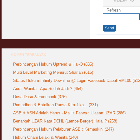
Refresh
Syahwat Terangsang Tika Puasa : Keliru
Mazi & Mani
22 July 2012
Send
Hukum Nikah Wanita Hamil Anak Luar Nikah
07 May 2007
Hukum Labur & Berniaga Forex (Forex
KOMEN TERBANYAK
Trading)
07 January 2008
Perbincangan Hukum Uptrend & Hai-O (835)
Multi Level Marketing Menurut Shariah (616)
Terkini Hukum ASB dan ASN
Status Hukum Infinity Downline @ Login Facebook Dapat RM100 (512
17 February 2009
Aurat Wanita : Apa Sudah Jadi ? (454)
Subuh Tapi Masih Belum Mandi Wajib : Sah
Dosa-Dosa & Facebook (376)
Puasanya ?
Ramadhan & Batalkah Puasa Kita Jika... (331)
23 August 2010
ASB & ASN Adalah Harus - Majlis Fatwa : Ulasan UZAR (286)
Menonton Filem Lucah Oleh Suami Isteri
Benarkah UZAR Kata DCHL (Lampe Berger) Halal ? (258)
16 May 2007
Perbincangan Hukum Pelaburan ASB : Kemaskini (247)
Hukum Onani Lelaki & Wanita (240)
Temuduga Kerja : Yang Perlu & Yang