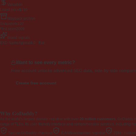
Valuation
Listed price
$195
Wayback archive
Snapshots
107
First seen
2009
Brand signals
EXD NameAppeal
4.0 · Fair
Want to see every metric?
Free account unlocks advanced SEO data, side-by-side compariso
Create free account
Why GoDaddy?
As the world's largest domain registrar with over
20 million customers
, GoDaddy 
range of TLDs. Its user-friendly interface and comprehensive services, including ho
Secure GoDaddy checkout
ICANN-accredited registrar
20M+ custome