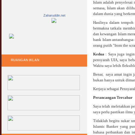
I
slam adalah penyelesai 
semasa, Islam akan dili
dalam dunia yang berkemb
Zaharuddin.net
Hasilnya dalam tempoh 
bermakna tatkala membi
dan kewangan Islam mera
bank Islam antarabangsa 
orang putih "from the sc
Kedua
: Saya juga ingin
pensyarah UIA, saya beb
RUANGAN IKLAN
Waktu saya lebih fleksi
Benar, saya amat ingin j
bukan hanya untuk dimanf
Kerjaya sebagai Pensyarah
Perancangan Tercabar
Saya telah meletakkan pe
saya perlu pastikan ilmu 
Tidaklah begitu sukar un
Islamic Banker yang pu
bahasa perbankan dan is