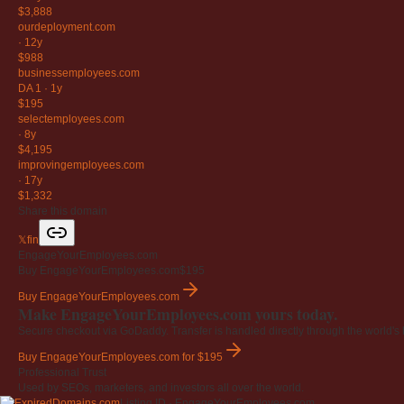
$3,888
ourdeployment
.com
·
12y
$988
businessemployees
.com
DA 1
·
1y
$195
selectemployees
.com
·
8y
$4,195
improvingemployees
.com
·
17y
$1,332
Share this domain
𝕏
f
in
EngageYourEmployees.com
Buy EngageYourEmployees.com
$195
Buy EngageYourEmployees.com
Make EngageYourEmployees.com yours today.
Secure checkout via GoDaddy. Transfer is handled directly through the world's l
Buy EngageYourEmployees.com
for $195
Professional Trust
Used by SEOs, marketers, and investors all over the world.
Listing ID · EngageYourEmployees.com