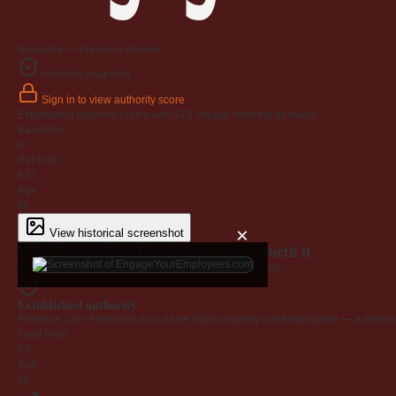
Available — Premium domain
Authority snapshot
Sign in to view authority score
Established backlink profile with
472
unique referring domains.
Backlinks
0
Ref Dom
472
Age
6y
×
View historical screenshot
Why EngageYourEmployees.com is worth it
Every claim below is backed by verified third-party data.
Established authority
Premium .com extension on a name that's instantly understandable — a defensib
Trust Flow
23
Age
6y