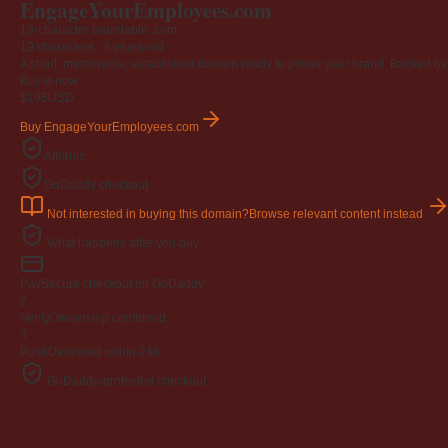
EngageYourEmployees
.com
19-character brandable .com
19 characters ·
6 years old
·
A short, memorable, established domain ready to power your brand. Backed by 4
Buy-it-now
$195
USD
Buy EngageYourEmployees.com
Afternic
GoDaddy checkout
Not interested in buying this domain?
Browse relevant content instead
What happens after you buy
Pay
Secure checkout on GoDaddy
2
Verify
Ownership confirmed
3
Push
Delivered within 24h
GoDaddy-protected checkout