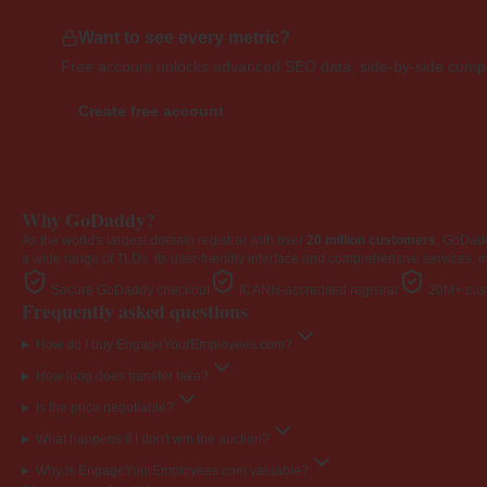
Want to see every metric?
Free account unlocks advanced SEO data, side-by-side compar
Create free account
Why GoDaddy?
As the world's largest domain registrar with over
20 million customers
, GoDad
a wide range of TLDs. Its user-friendly interface and comprehensive services, i
Secure GoDaddy checkout
ICANN-accredited registrar
20M+ cust
Frequently asked questions
How do I buy EngageYourEmployees.com?
How long does transfer take?
Is the price negotiable?
What happens if I don't win the auction?
Why is EngageYourEmployees.com valuable?