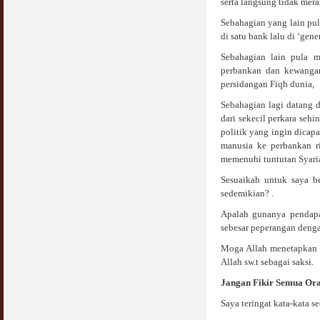
serta langsung tidak merai
COVID19
28 March 2020
Aurat Wanita : Apa Sudah Jadi ?
Sebahagian yang lain pu
12 April 2007
di satu bank lalu di ‘gen
Rewards For Stay Safe at Home During
Sebahagian lain pula m
COVID19 Outbreak
Ramadhan & Batalkah Puasa Kita Jika...
perbankan dan kewangan
28 March 2020
18 June 2015
persidangan Fiqh dunia,
Sebahagian lagi datang 
Bahaya Nafsu Lelaki
dari sekecil perkara seh
31 May 2007
politik yang ingin dicap
manusia ke perbankan ri
Siapa Lelaki Dayus Menurut Islam ?
memenuhi tuntutan Syari
18 July 2007
Sesuaikah untuk saya b
sedemikian? .
Perbincangan Hukum Uptrend & Hai-O
06 August 2007
Apalah gunanya pendapat
sebesar peperangan denga
Koleksi Ceramah & Displin Menadah Ilmu
Dari Ceramah
Moga Allah menetapkan p
20 August 2008
Allah sw.t sebagai saksi.
Jangan Fikir Semua Or
Differences Between Islamic Banks &
Conventional
Saya teringat kata-kata s
22 February 2007