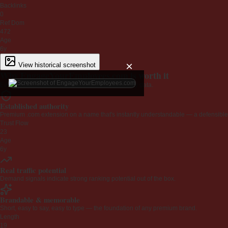
Backlinks
0
Ref Dom
472
Age
6y
×
View historical screenshot
Why EngageYourEmployees.com is worth it
Every claim below is backed by verified third-party data.
Established authority
Premium .com extension on a name that's instantly understandable — a defensible 
Trust Flow
23
Age
6y
Real traffic potential
Demand signals indicate strong ranking potential out of the box.
Brandable & memorable
Short, easy to say, easy to type — the foundation of any premium brand.
Length
19