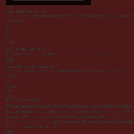
Established authority
Premium .com extension on a name that's instantly understandable — a defensib
Trust Flow
23
Age
6y
Real traffic potential
Demand signals indicate strong ranking potential out of the box.
Brandable & memorable
Short, easy to say, easy to type — the foundation of any premium brand.
Length
19
Appeal
4.0
Why this name
What makes EngageYourEmployees.com worth owning
EngageYourEmployees.com
is a category-defining 19-character name — the k
the open web — instant credibility with users and Google alike. It has been onlin
it — equity you can keep by simply redirecting. For investors building a domain por
time someone reads it out loud.