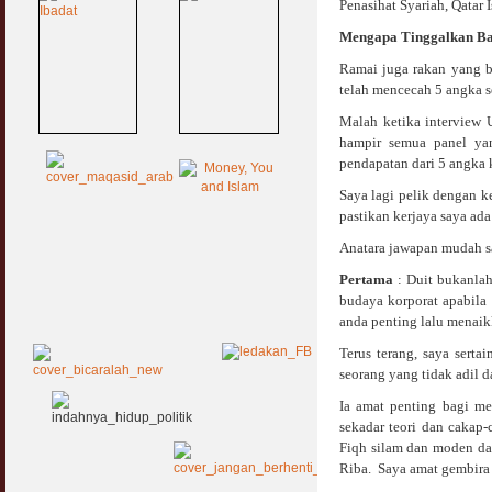
Penasihat Syariah, Qatar
Mengapa Tinggalkan B
Ramai juga rakan yang b
telah mencecah 5 angka 
Malah ketika interview U
hampir semua panel yan
pendapatan dari 5 angka 
Saya lagi pelik dengan k
pastikan kerjaya saya ada
Anatara jawapan mudah s
Pertama
: Duit bukanlah
budaya korporat apabila
anda penting lalu menai
Terus terang, saya serta
seorang yang tidak adil 
Ia amat penting bagi me
sekadar teori dan cakap
Fiqh silam dan moden da
Riba. Saya amat gembira