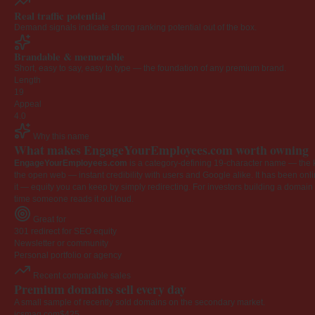
Real traffic potential
Demand signals indicate strong ranking potential out of the box.
Brandable & memorable
Short, easy to say, easy to type — the foundation of any premium brand.
Length
19
Appeal
4.0
Why this name
What makes EngageYourEmployees.com worth owning
EngageYourEmployees.com
is a category-defining 19-character name — the k
the open web — instant credibility with users and Google alike. It has been onlin
it — equity you can keep by simply redirecting. For investors building a domain por
time someone reads it out loud.
Great for
301 redirect for SEO equity
Newsletter or community
Personal portfolio or agency
Recent comparable sales
Premium domains sell every day
A small sample of recently sold domains on the secondary market.
icsmag.com
$425