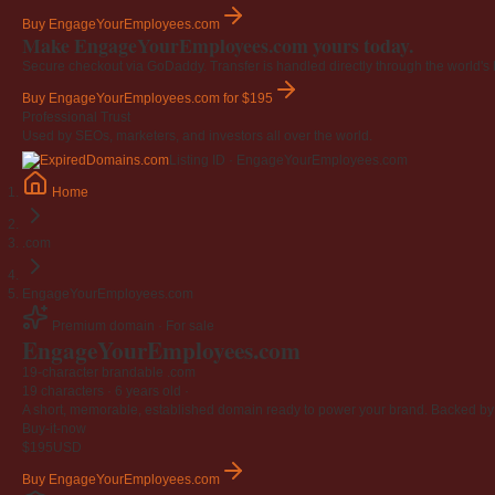
Buy EngageYourEmployees.com
Make EngageYourEmployees.com yours today.
Secure checkout via GoDaddy. Transfer is handled directly through the world's l
Buy EngageYourEmployees.com
for $195
Professional Trust
Used by SEOs, marketers, and investors all over the world.
Listing ID · EngageYourEmployees.com
Home
.com
EngageYourEmployees.com
Premium domain · For sale
EngageYourEmployees
.com
19-character brandable .com
19 characters ·
6 years old
·
A short, memorable, established domain ready to power your brand. Backed by 4
Buy-it-now
$195
USD
Buy EngageYourEmployees.com