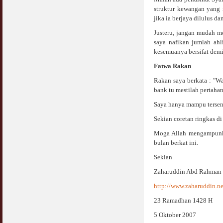
Jangan
struktur kewangan yang
03 April 2009
jika ia berjaya dilulus da
Justeru, jangan mudah m
Berkenaan Witir & Tahajjud
saya nafikan jumlah ahl
20 October 2006
kesemuanya bersifat demi
Fatwa Rakan
Rakan saya berkata : "Wa
bank tu mestilah pertahan
Saya hanya mampu terseny
Sekian coretan ringkas di
Moga Allah mengampunkan
bulan berkat ini.
Sekian
Zaharuddin Abd Rahman
http://www.zaharuddin.ne
23 Ramadhan 1428 H
5 Oktober 2007