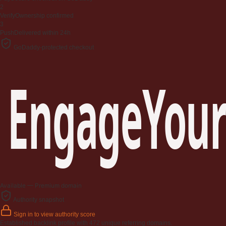
2
Verify
Ownership confirmed
3
Push
Delivered within 24h
GoDaddy-protected checkout
EngageYour
Available — Premium domain
Authority snapshot
Sign in to view authority score
Established backlink profile with
472
unique referring domains.