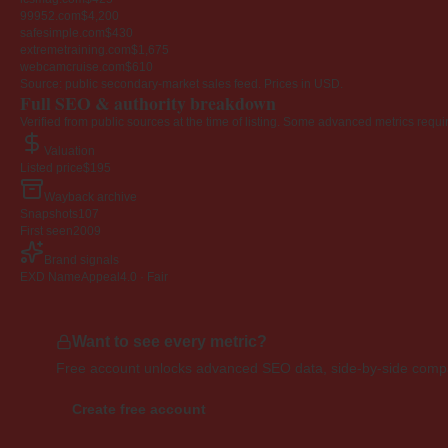
99952.com
$4,200
safesimple.com
$430
extremetraining.com
$1,675
webcamcruise.com
$610
Source: public secondary-market sales feed. Prices in USD.
Full SEO & authority breakdown
Verified from public sources at the time of listing. Some advanced metrics requi
Valuation
Listed price
$195
Wayback archive
Snapshots
107
First seen
2009
Brand signals
EXD NameAppeal
4.0 · Fair
Want to see every metric?
Free account unlocks advanced SEO data, side-by-side compar
Create free account