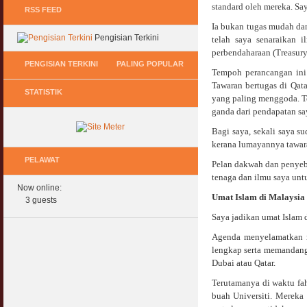
standard oleh mereka. Sa
RSS FEED
Ia bukan tugas mudah da
Pengisian Terkini
telah saya senaraikan 
perbendaharaan (Treasury
PENGISIAN TERKINI
PALING POPULAR
Tempoh perancangan ini
Tawaran bertugas di Qat
STATISTIK
Keperluan GIG Ekonomi Semasa & Selepas
Hukum Onani Lelaki & Wanita
yang paling menggoda. Te
COVID & PKP
07 February 2007
ganda dari pendapatan sa
11 May 2020
Bagi saya, sekali saya s
Status Hukum Infinity Downline @ Login
kerana lumayannya tawara
Pasca COVID, Bantu IKS Mikro Turunkan
Facebook Dapat RM100
Harga Iklan Media
PELAWAT
27 February 2010
Pelan dakwah dan penyeb
11 May 2020
tenaga dan ilmu saya untu
Now online:
Multi Level Marketing Menurut Shariah
Umat Islam di Malaysi
Morarorium 6 Bulan Dikecualikan 'Accrued
3 guests
08 April 2007
Interest/Profit'?
Saya jadikan umat Islam 
11 May 2020
Perbincangan Hukum Pelaburan ASB :
Agenda menyelamatkan m
Kemaskini
lengkap serta memandang
PKP, COVID & Ekonom Negara Berundur 5
01 January 2008
Tahun ?
Dubai atau Qatar.
11 May 2020
Terutamanya di waktu fa
Oral Seks & Hukumnya
buah Universiti. Mereka 
28 January 2008
Komen Ringkas Pakej Rangsangan Terbaru