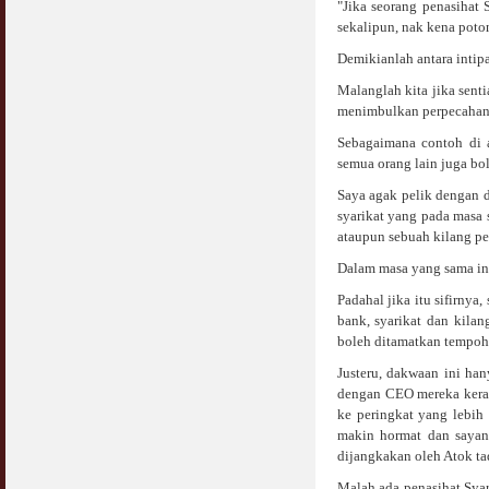
"Jika seorang penasihat 
sekalipun, nak kena poton
Syahwat Terangsang Tika Puasa : Keliru
Mazi & Mani
Demikianlah antara intipa
22 July 2012
Malanglah kita jika sen
menimbulkan perpecahan,
Hukum Nikah Wanita Hamil Anak Luar Nikah
07 May 2007
Sebagaimana contoh di 
semua orang lain juga bole
Hukum Labur & Berniaga Forex (Forex
Saya agak pelik dengan d
Trading)
syarikat yang pada masa
07 January 2008
ataupun sebuah kilang pe
Terkini Hukum ASB dan ASN
Dalam masa yang sama indi
17 February 2009
Padahal jika itu sifirnya
bank, syarikat dan kila
Subuh Tapi Masih Belum Mandi Wajib : Sah
boleh ditamatkan tempoh
Puasanya ?
23 August 2010
Justeru, dakwaan ini han
dengan CEO mereka keran
ke peringkat yang lebih
Menonton Filem Lucah Oleh Suami Isteri
makin hormat dan sayan
16 May 2007
dijangkakan oleh Atok ta
Temuduga Kerja : Yang Perlu & Yang
Malah ada penasihat Syar