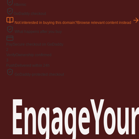
Afternic
GoDaddy checkout
Not interested in buying this domain?
Browse relevant content instead
What happens after you buy
Pay
Secure checkout on GoDaddy
2
Verify
Ownership confirmed
3
Push
Delivered within 24h
GoDaddy-protected checkout
EngageYour