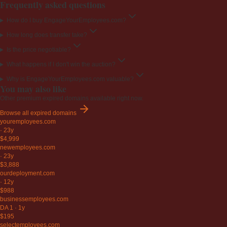
Frequently asked questions
How do I buy EngageYourEmployees.com?
How long does transfer take?
Is the price negotiable?
What happens if I don't win the auction?
Why is EngageYourEmployees.com valuable?
You may also like
Other premium expired domains available right now.
Browse all expired domains
youremployees
.com
·
23y
$4,999
newemployees
.com
·
23y
$3,888
ourdeployment
.com
·
12y
$988
businessemployees
.com
DA 1
·
1y
$195
selectemployees
.com