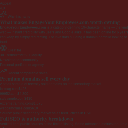
Appeal
4.0
Why this name
What makes EngageYourEmployees.com worth owning
EngageYourEmployees.com
is a category-defining 19-character name — the kind 
web — instant credibility with users and Google alike. It has been online for 6 years
can keep by simply redirecting. For investors building a domain portfolio looking to la
loud.
Great for
301 redirect for SEO equity
Newsletter or community
Personal portfolio or agency
Recent comparable sales
Premium domains sell every day
A small sample of recently sold domains on the secondary market.
icsmag.com
$425
99952.com
$4,200
safesimple.com
$430
extremetraining.com
$1,675
webcamcruise.com
$610
Source: public secondary-market sales feed. Prices in USD.
Full SEO & authority breakdown
Verified from public sources at the time of listing. Some advanced metrics require a