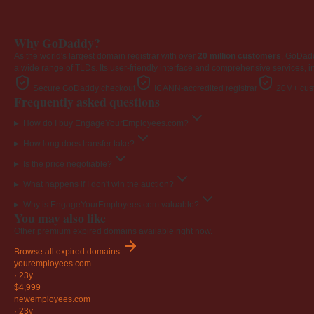
Why GoDaddy?
As the world's largest domain registrar with over
20 million customers
, GoDad
a wide range of TLDs. Its user-friendly interface and comprehensive services, i
Secure GoDaddy checkout
ICANN-accredited registrar
20M+ cust
Frequently asked questions
How do I buy EngageYourEmployees.com?
How long does transfer take?
Is the price negotiable?
What happens if I don't win the auction?
Why is EngageYourEmployees.com valuable?
You may also like
Other premium expired domains available right now.
Browse all expired domains
youremployees
.com
·
23y
$4,999
newemployees
.com
·
23y