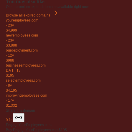
You may also like
Other premium expired domains available right now.
Browse all expired domains
youremployees
.com
·
23y
$4,999
newemployees
.com
·
23y
$3,888
ourdeployment
.com
·
12y
$988
businessemployees
.com
DA 1
·
1y
$195
selectemployees
.com
·
8y
$4,195
improvingemployees
.com
·
17y
$1,332
Share this domain
𝕏
f
in
EngageYourEmployees.com
Buy EngageYourEmployees.com
$195