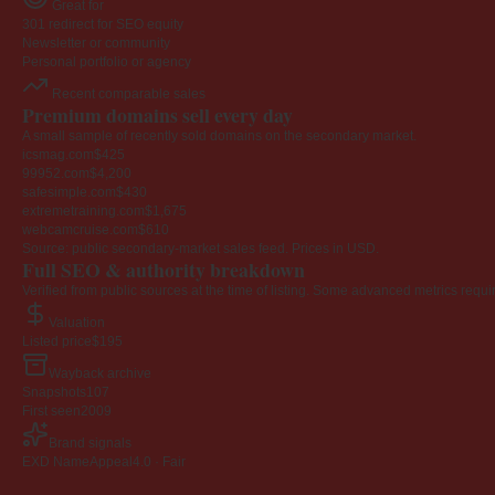
Great for
301 redirect for SEO equity
Newsletter or community
Personal portfolio or agency
Recent comparable sales
Premium domains sell every day
A small sample of recently sold domains on the secondary market.
icsmag.com
$425
99952.com
$4,200
safesimple.com
$430
extremetraining.com
$1,675
webcamcruise.com
$610
Source: public secondary-market sales feed. Prices in USD.
Full SEO & authority breakdown
Verified from public sources at the time of listing. Some advanced metrics requi
Valuation
Listed price
$195
Wayback archive
Snapshots
107
First seen
2009
Brand signals
EXD NameAppeal
4.0 · Fair