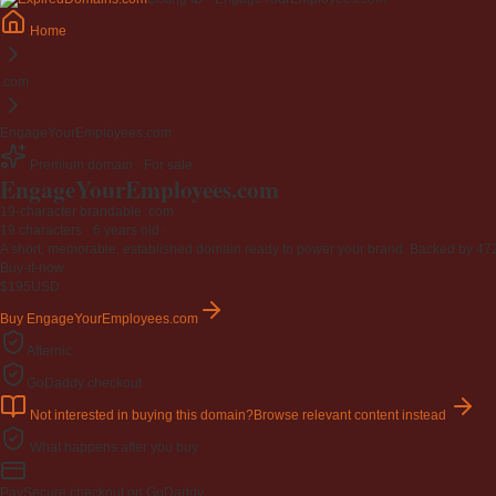
Home
.com
EngageYourEmployees.com
Premium domain · For sale
EngageYourEmployees
.com
19-character brandable .com
19 characters ·
6 years old
·
A short, memorable, established domain ready to power your brand. Backed by 472 r
Buy-it-now
$195
USD
Buy EngageYourEmployees.com
Afternic
GoDaddy checkout
Not interested in buying this domain?
Browse relevant content instead
What happens after you buy
Pay
Secure checkout on GoDaddy