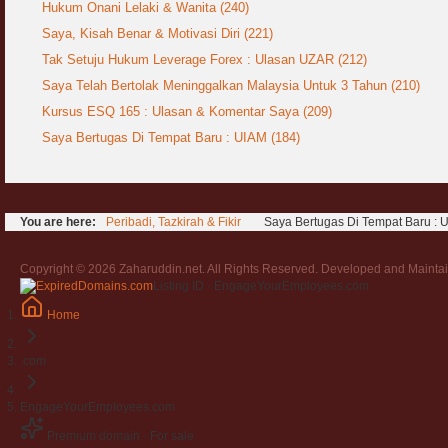
Hukum Onani Lelaki & Wanita (240)
Saya, Kisah Benar & Motivasi Diri (221)
Tak Setuju Hukum Leverage Forex : Ulasan UZAR (212)
Saya Telah Bertolak Meninggalkan Malaysia Untuk 3 Tahun (210)
Kursus ESQ 165 : Ulasan & Komentar Saya (209)
Saya Bertugas Di Tempat Baru : UIAM (184)
You are here:
Peribadi, Tazkirah & Fikir
Saya Bertugas Di Tempat Baru : 
Copyright © 2026 Zaharuddin.net. All Rights Reserved. Developed and Mainta
Listing ID · EngageYourEmployees.com
Home
.com
EngageYourEmployees.com
Premium domain · For sale