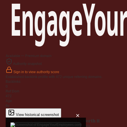
EngageYour
Available — Premium domain
Authority snapshot
Sign in to view authority score
Established backlink profile with
472
unique referring domains.
Backlinks
0
Ref Dom
472
Age
6y
×
View historical screenshot
Why EngageYourEmployees.com is worth it
Every claim below is backed by verified third-party data.