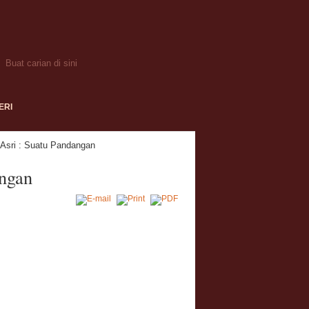
ERI
Asri : Suatu Pandangan
ngan