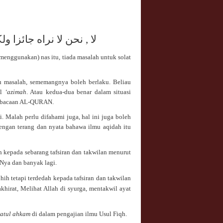
لا , نحن لا نراه جائزا 
(menggunakan) nas itu, tiada masalah untuk solat
 masalah, sememangnya boleh berlaku. Beliau
il
‘azimah
. Atau kedua-dua benar dalam situasi
 bacaan A
L-QURAN.
. Malah perlu difahami juga, hal ini juga boleh
engan terang dan nyata bahawa ilmu aqidah itu
h kepada sebarang tafsiran dan takwilan menurut
nNya dan banyak lagi.
ih tetapi terdedah kepada tafsiran dan takwilan
khirat, Melihat Allah di syurga, mentakwil ayat
latul ahkam
di dalam pengajian ilmu Usul Fiqh.