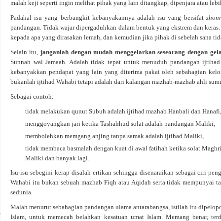
malah keji seperti ingin melihat pihak yang lain ditangkap, dipenjara atau lebi
Padahal isu yang berbangkit kebanyakannya adalah isu yang bersifat
zhon
pandangan. Tidak wajar dipergaduhkan dalam bentuk yang ekstrem dan kera
kepada apa yang dirasakan lemah, dan kemudian jika pihak di sebelah sana ti
Selain itu,
janganlah dengan mudah menggelarkan seseorang dengan ge
Sunnah wal Jamaah. Adalah tidak tepat untuk menuduh pandangan ijtihad
kebanyakkan pendapat yang lain yang diterima pakai oleh sebahagian kelo
bukanlah ijtihad Wahabi tetapi adalah dari kalangan mazhab-mazhab ahli sunna
Sebagai contoh:
tidak melakukan qunut Subuh adalah ijtihad mazhab Hanbali dan Hanafi
menggoyangkan jari ketika Tashahhud solat adalah pandangan Maliki,
membolehkan memgang anjing tanpa samak adalah ijtihad Maliki,
tidak membaca basmalah dengan kuat di awal fatihah ketika solat Maghri
Maliki dan banyak lagi.
Isu-isu sebegini kerap disalah ertikan sehingga disenaraikan sebagai ciri pen
Wahabi itu bukan sebuah mazhab Fiqh atau Aqidah serta tidak mempunyai tak
sedunia.
Malah menurut sebahagian pandangan ulama antarabangsa, istilah itu dipelop
Islam, untuk memecah belahkan kesatuan umat Islam. Memang benar, ter