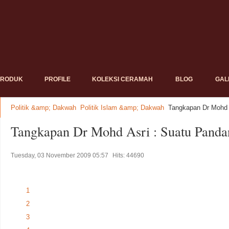
PRODUK
PROFILE
KOLEKSI CERAMAH
BLOG
GAL
Politik &amp; Dakwah
Politik Islam &amp; Dakwah
Tangkapan Dr Mohd 
Tangkapan Dr Mohd Asri : Suatu Panda
Tuesday, 03 November 2009 05:57
Hits: 44690
1
2
3