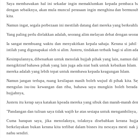
Saya membawakan hal ini sekadar ingin memaklumkan kepada pembaca baha
dengan sebaiknya, akan mula muncul perasaan ingin menghina dan bermusu
kita.
Namun ingat, segala perbezaan ini mestilah datang dari mereka yang berkeahli
Yang paling perlu dielakkan adalah, seorang alim melayan debat dengan seoran
Ia sangat membuang waktu dan menyakitkan kepala sahaja. Kerana si jahi
istilah yang digunapakai oleh si alim. Justeru, tindakan terbaik bagi si alim ad
Kesimpulannya, dibenarkan untuk menolak hujjah pihak yang lain, namun dala
mengiktiraf bahawa pihak yang lain juga ada niat baik untuk kebaikan Isla
mereka adalah yang lebih tepat untuk membawa kepada keagungan Islam.
Namun jangan terlupa, ruang kesilapan masih boleh wujud di pihak kita. Say
mengulas isu-isu kewangan dan riba, bahawa saya mungkin boleh berada
hujjahnya,
Justeru itu kerap saya katakan kpeada mereka yang sibuk dan marah-marah de
"Pandangan dan tulisan saya tidak wajib ke atas sesiapa untuk mengambilnya,
Cuma harapan saya, jika menolaknya, tolaknya disebabkan kerana huj
berkelayakan bukan kerana kita terlibat dalam bisnes itu nescaya mesti nak j
nafsu sendiri.