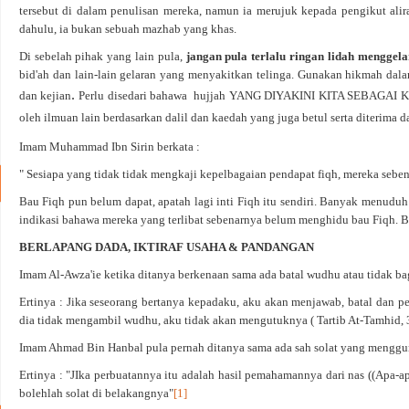
tersebut di dalam penulisan mereka, namun ia merujuk kepada pengikut al
dahulu, ia bukan sebuah mazhab yang khas.
Di sebelah pihak yang lain pula,
jangan pula terlalu ringan lidah menggelar
bid'ah dan lain-lain gelaran yang menyakitkan telinga. Gunakan hikmah dal
.
dan kejian
Perlu disedari bahawa hujjah YANG DIYAKINI KITA SEBAGAI KUK
oleh ilmuan lain berdasarkan dalil dan kaedah yang juga betul serta diterima d
Imam Muhammad Ibn Sirin berkata :
" Sesiapa yang tidak tidak mengkaji kepelbagaian pendapat fiqh, mereka seb
Bau Fiqh pun belum dapat, apatah lagi inti Fiqh itu sendiri. Banyak menud
indikasi bahawa mereka yang terlibat sebenarnya belum menghidu bau Fiqh. 
BERLAPANG DADA, IKTIRAF USAHA & PANDANGAN
Imam Al-Awza'ie ketika ditanya berkenaan sama ada batal wudhu atau tidak ba
Ertinya : Jika seseorang bertanya kepadaku, aku akan menjawab, batal dan 
dia tidak mengambil wudhu, aku tidak akan mengutuknya ( Tartib At-Tamhid, 
Imam Ahmad Bin Hanbal pula pernah ditanya sama ada sah solat yang menggu
Ertinya : "JIka perbuatannya itu adalah hasil pemahamannya dari nas ((Apa-ap
bolehlah solat di belakangnya"
[1]