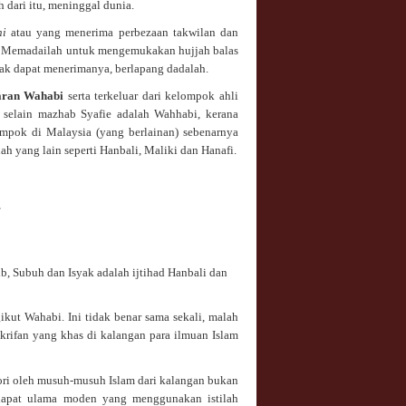
h dari itu, meninggal dunia.
ni
atau yang menerima perbezaan takwilan dan
s. Memadailah untuk mengemukakan hujjah balas
dak dapat menerimanya, berlapang dadalah.
laran Wahabi
serta terkeluar dari kelompok ahli
 selain mazhab Syafie adalah Wahhabi, kerana
mpok di Malaysia (yang berlainan) sebenarnya
h yang lain seperti Hanbali, Maliki dan Hanafi.
,
b, Subuh dan Isyak adalah ijtihad Hanbali dan
gikut Wahabi. Ini tidak benar sama sekali, malah
rifan yang khas di kalangan para ilmuan Islam
ori oleh musuh-musuh Islam dari kalangan bukan
dapat ulama moden yang menggunakan istilah