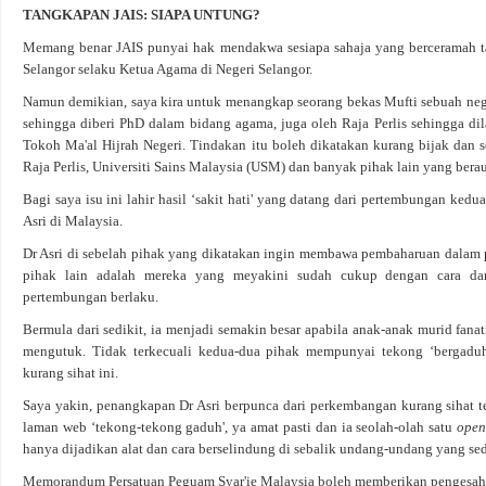
TANGKAPAN JAIS: SIAPA UNTUNG?
Memang benar JAIS punyai hak mendakwa sesiapa sahaja yang berceramah tan
Selangor selaku Ketua Agama di Negeri Selangor.
Namun demikian, saya kira untuk menangkap seorang bekas Mufti sebuah nege
sehingga diberi PhD dalam bidang agama, juga oleh Raja Perlis sehingga dil
Tokoh Ma'al Hijrah Negeri. Tindakan itu boleh dikatakan kurang bijak dan 
Raja Perlis, Universiti Sains Malaysia (USM) dan banyak pihak lain yang beraut
Bagi saya isu ini lahir hasil ‘sakit hati' yang datang dari pertembungan ke
Asri di Malaysia.
Dr Asri di sebelah pihak yang dikatakan ingin membawa pembaharuan dalam 
pihak lain adalah mereka yang meyakini sudah cukup dengan cara da
pertembungan berlaku.
Bermula dari sedikit, ia menjadi semakin besar apabila anak-anak murid fan
mengutuk. Tidak terkecuali kedua-dua pihak mempunyai tekong ‘bergaduh'
kurang sihat ini.
Saya yakin, penangkapan Dr Asri berpunca dari perkembangan kurang sihat te
laman web ‘tekong-tekong gaduh', ya amat pasti dan ia seolah-olah satu
open
hanya dijadikan alat dan cara berselindung di sebalik undang-undang yang sed
Memorandum Persatuan Peguam Syar'ie Malaysia boleh memberikan pengesahan