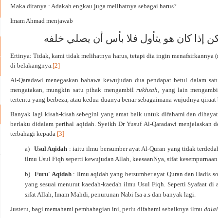
Maka ditanya : Adakah engkau juga melihatnya sebagai harus?
Imam Ahmad menjawab
ولكن إذا كان هو يتأول فلا بأس أن يصلي خلفه
Ertinya: Tidak, kami tidak melihatnya harus, tetapi dia ingin menafsirkannya 
di belakangnya.
[2]
Al-Qaradawi menegaskan bahawa kewujudan dua pendapat betul dalam satu
mengatakan, mungkin satu pihak mengambil
rukhsah
, yang lain mengamb
tertentu yang berbeza, atau kedua-duanya benar sebagaimana wujudnya qiraat
Banyak lagi kisah-kisah sebegini yang amat baik untuk difahami dan dihayati
berlaku didalam perihal aqidah. Syeikh Dr Yusuf Al-Qaradawi menjelaskan d
terbahagi kepada
[3]
a)
Usul Aqidah
: iaitu ilmu bersumber ayat Al-Quran yang tidak terdeda
ilmu Usul Fiqh seperti kewujudan Allah, keesaanNya, sifat kesempurnaa
b)
Furu' Aqidah
: Ilmu aqidah yang bersumber ayat Quran dan Hadis soh
yang sesuai menurut kaedah-kaedah ilmu Usul Fiqh. Seperti Syafaat di a
sifat Allah, Imam Mahdi, penurunan Nabi Isa a.s dan banyak lagi.
Justeru, bagi memahami pembahagian ini, perlu difahami sebaiknya ilmu
dala