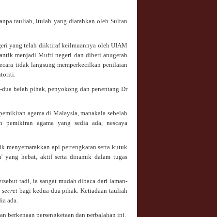
pa tauliah, itulah yang diarahkan oleh Sultan
ri yang telah diiktiraf keilmuannya oleh UIAM
antik menjadi Mufti negeri dan diberi anugerah
secara tidak langsung memperkecilkan penilaian
oriti.
dua-dua belah pihak, penyokong dan penentang Dr
pemikiran agama di Malaysia, manakala sebelah
n pemikiran agama yang sedia ada, nescaya
atik menyemarakkan api pertengkaran serta kutuk
 yang hebat, aktif serta dinamik dalam tugas
rsebut tadi, ia sangat mudah dibaca dari laman-
 secret
bagi kedua-dua pihak. Ketiadaan tauliah
ia ada.
 berkenaan persengketaan dan perbalahan ini.