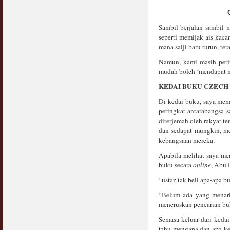
Sambil berjalan sambil
seperti memijak ais kaca
mana salji baru turun, te
Namun, kami masih perlu
mudah boleh ‘mendapat m
KEDAI BUKU CZECH
Di kedai buku, saya mem
peringkat antarabangsa 
diterjemah oleh rakyat t
dan sedapat mungkin, me
kebangsaan mereka.
Apabila melihat saya m
buku secara
online
, Abu 
“ustaz tak beli apa-apa b
“Belum ada yang menari
meneruskan pencarian bu
Semasa keluar dari keda
tahu mengapa dan apa ke