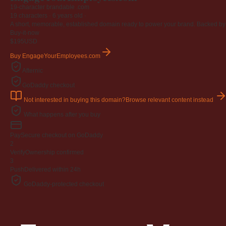
19-character brandable .com
19 characters ·
6 years old
·
A short, memorable, established domain ready to power your brand. Backed by 4
Buy-it-now
$195
USD
Buy EngageYourEmployees.com
Afternic
GoDaddy checkout
Not interested in buying this domain?
Browse relevant content instead
What happens after you buy
Pay
Secure checkout on GoDaddy
2
Verify
Ownership confirmed
3
Push
Delivered within 24h
GoDaddy-protected checkout