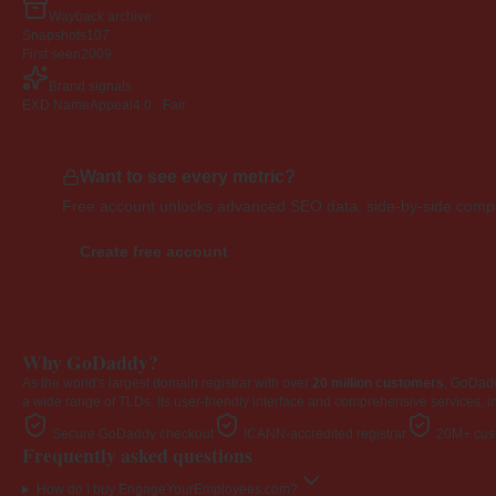
Wayback archive
Snapshots
107
First seen
2009
Brand signals
EXD NameAppeal
4.0 · Fair
Want to see every metric?
Free account unlocks advanced SEO data, side-by-side compar
Create free account
Why GoDaddy?
As the world's largest domain registrar with over
20 million customers
, GoDad
a wide range of TLDs. Its user-friendly interface and comprehensive services, i
Secure GoDaddy checkout
ICANN-accredited registrar
20M+ cust
Frequently asked questions
How do I buy EngageYourEmployees.com?