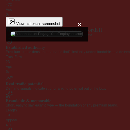
472
Age
6y
×
View historical screenshot
Why EngageYourEmployees.com is worth it
Every claim below is backed by verified third-party data.
Established authority
Premium .com extension on a name that's instantly understandable — a defensib
Trust Flow
23
Age
6y
Real traffic potential
Demand signals indicate strong ranking potential out of the box.
Brandable & memorable
Short, easy to say, easy to type — the foundation of any premium brand.
Length
19
Appeal
4.0