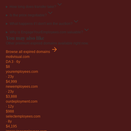
How long does transfer take?
Is the price negotiable?
What happens if I don't win the auction?
Why is EngageYourEmployees.com valuable?
You may also like
Other premium expired domains available right now.
Browse all expired domains
motivisual
.com
DA 3
·
6y
$8
youremployees
.com
·
23y
$4,999
newemployees
.com
·
23y
$3,888
ourdeployment
.com
·
12y
$988
selectemployees
.com
·
8y
$4,195