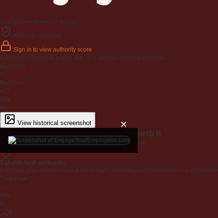
Available — Premium domain
Authority snapshot
Sign in to view authority score
Established backlink profile with
472
unique referring domains.
Backlinks
0
Ref Dom
472
Age
6y
×
View historical screenshot
Why EngageYourEmployees.com is worth it
Every claim below is backed by verified third-party data.
Established authority
Premium .com extension on a name that's instantly understandable — a defensible 
Trust Flow
23
Age
6y