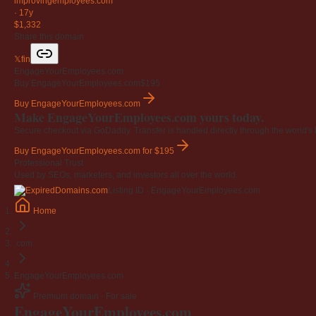
improvingemployees
.com
·
17y
$1,332
Share this domain
𝕏
f
in
EngageYourEmployees.com
Buy EngageYourEmployees.com
$195
Buy EngageYourEmployees.com
Make EngageYourEmployees.com yours today.
Secure checkout via GoDaddy. Transfer is handled directly through the world's l
Buy EngageYourEmployees.com
for $195
Professional Trust
Used by SEOs, marketers, and investors all over the world.
Listing ID · EngageYourEmployees.com
Home
.com
EngageYourEmployees.com
Premium domain · For sale
EngageYourEmployees
.com