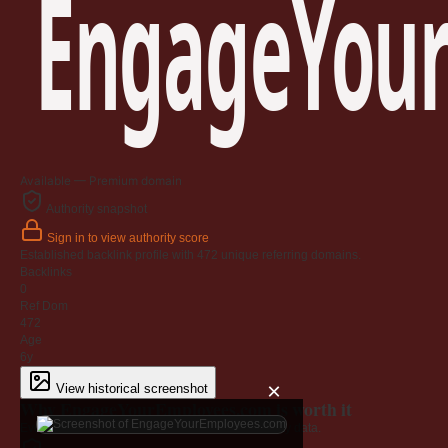
EngageYour
Available — Premium domain
Authority snapshot
Sign in to view authority score
Established backlink profile with
472
unique referring domains.
Backlinks
0
Ref Dom
472
Age
6y
×
View historical screenshot
Why EngageYourEmployees.com is worth it
Every claim below is backed by verified third-party data.