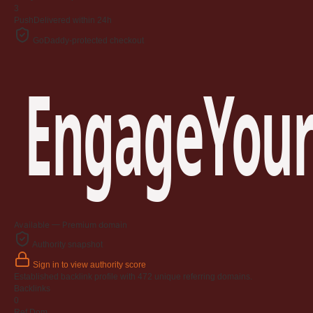
3
Push
Delivered within 24h
GoDaddy-protected checkout
EngageYour
Available — Premium domain
Authority snapshot
Sign in to view authority score
Established backlink profile with
472
unique referring domains.
Backlinks
0
Ref Dom