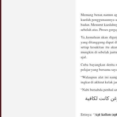
Syahwat Terangsang Tika Puasa : Keliru
Mazi & Mani
Memang benar, namun apa
22 July 2012
kaedah penggunaannya ad
badan. Menurut kaedahnya
Hukum Nikah Wanita Hamil Anak Luar Nikah
sebelah atas. Proses ger
07 May 2007
Ya..kemaluan akan diger
yang ditanggung dapat dir
Hukum Labur & Berniaga Forex (Forex
setiap kesakitan itu ak
Trading)
mungkin di sebelah jant
07 January 2008
ajal.
Terkini Hukum ASB dan ASN
Cuba bayangkan derita m
17 February 2009
pelajar yang bersama say
“Walaupun alat ini namp
Subuh Tapi Masih Belum Mandi Wajib : Sah
ingkar di akhirat kelak 
Puasanya ?
23 August 2010
“Nabi bersabda perihal az
غن كانت لكافية
Menonton Filem Lucah Oleh Suami Isteri
16 May 2007
Api kalian (ap
Ertinya: “
Temuduga Kerja : Yang Perlu & Yang