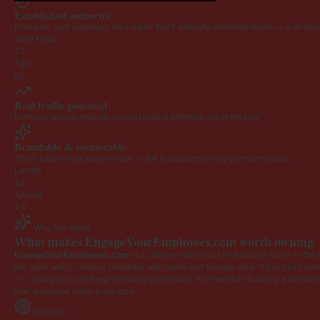
Established authority
Premium .com extension on a name that's instantly understandable — a defensib
Trust Flow
23
Age
6y
Real traffic potential
Demand signals indicate strong ranking potential out of the box.
Brandable & memorable
Short, easy to say, easy to type — the foundation of any premium brand.
Length
19
Appeal
4.0
Why this name
What makes EngageYourEmployees.com worth owning
EngageYourEmployees.com
is a category-defining 19-character name — the k
the open web — instant credibility with users and Google alike. It has been onlin
it — equity you can keep by simply redirecting. For investors building a domain por
time someone reads it out loud.
Great for