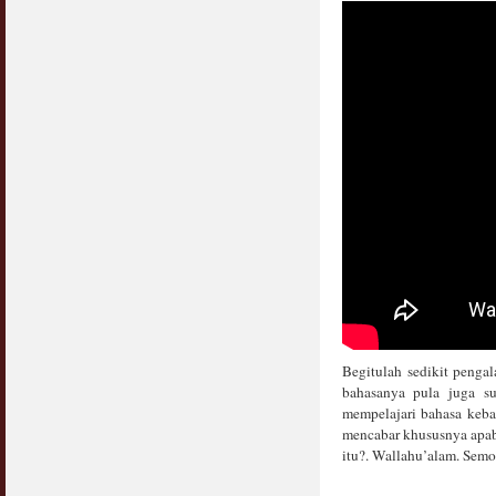
Begitulah sedikit peng
bahasanya pula juga su
mempelajari bahasa keb
mencabar khususnya apab
itu?. Wallahu’alam. Sem