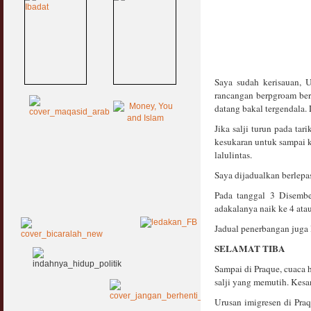
Saya sudah kerisauan, 
rancangan berpgroam be
datang bakal tergendala.
Jika salji turun pada ta
kesukaran untuk sampai k
lalulintas.
Saya dijadualkan berlepas 
Pada tanggal 3 Disember
adakalanya naik ke 4 atau
Jadual penerbangan juga l
SELAMAT TIBA
Sampai di Praque, cuaca h
salji yang memutih. Kesan
Urusan imigresen di Praq