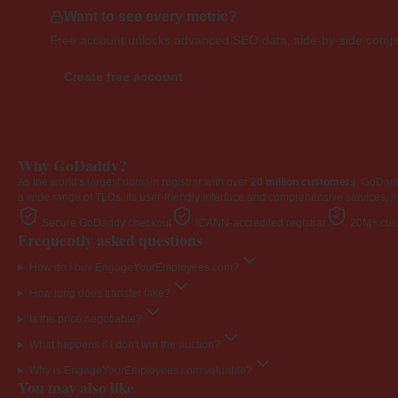
Want to see every metric?
Free account unlocks advanced SEO data, side-by-side compar
Create free account
Why GoDaddy?
As the world's largest domain registrar with over
20 million customers
, GoDad
a wide range of TLDs. Its user-friendly interface and comprehensive services, i
Secure GoDaddy checkout
ICANN-accredited registrar
20M+ cust
Frequently asked questions
How do I buy EngageYourEmployees.com?
How long does transfer take?
Is the price negotiable?
What happens if I don't win the auction?
Why is EngageYourEmployees.com valuable?
You may also like