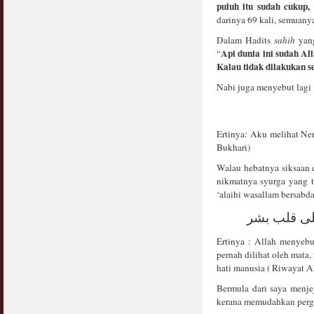
puluh itu sudah cukup,
Jangan
darinya 69 kali, semuany
03 April 2009
Dalam Hadits
sahih
yang lain,
Berkenaan Witir & Tahajjud
Api dunia ini sudah Al
“
20 October 2006
Kalau tidak dilakukan s
Nabi juga menyebut lagi
Ertinya: Aku melihat Ner
Bukhari)
Walau hebatnya siksaan 
nikmatnya syurga yang t
‘alaihi wasallam bersabda
على قلب بشر
Ertinya : Allah menyeb
pernah dilihat oleh mata,
hati manusia ( Riwayat A
Bermula dari saya menje
kerana memudahkan perge