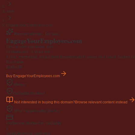
.com
EngageYourEmployees.com
Premium domain · For sale
EngageYourEmployees
.com
19-character brandable .com
19 characters ·
6 years old
·
A short, memorable, established domain ready to power your brand. Backed by 4
Buy-it-now
$195
USD
Buy EngageYourEmployees.com
Afternic
GoDaddy checkout
Not interested in buying this domain?
Browse relevant content instead
What happens after you buy
Pay
Secure checkout on GoDaddy
2
Verify
Ownership confirmed