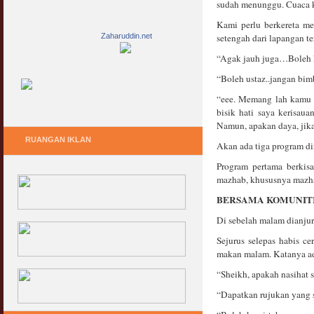
sudah menunggu. Cuaca ke
Kami perlu berkereta m
Zaharuddin.net
setengah dari lapangan te
“Agak jauh juga…Boleh k
“Boleh ustaz..jangan bi
“eee. Memang lah kamu t
bisik hati saya kerisau
Namun, apakan daya, jika
RUANGAN IKLAN
Akan ada tiga program di
Program pertama berkis
mazhab, khususnya mazhab
BERSAMA KOMUNIT
Di sebelah malam dianjur
Sejurus selepas habis c
makan malam. Katanya ada
“Sheikh, apakah nasihat s
“Dapatkan rujukan yang 