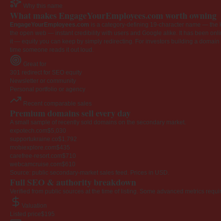
Why this name
What makes EngageYourEmployees.com worth owning
EngageYourEmployees.com
is a category-defining 19-character name — the k
the open web — instant credibility with users and Google alike. It has been onlin
it — equity you can keep by simply redirecting. For investors building a domain por
time someone reads it out loud.
Great for
301 redirect for SEO equity
Newsletter or community
Personal portfolio or agency
Recent comparable sales
Premium domains sell every day
A small sample of recently sold domains on the secondary market.
expotech.com
$5,030
supportukraine.co
$1,792
mobiexplore.com
$435
carefree-resort.com
$710
webcamcruise.com
$610
Source: public secondary-market sales feed. Prices in USD.
Full SEO & authority breakdown
Verified from public sources at the time of listing. Some advanced metrics requi
Valuation
Listed price
$195