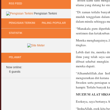
“Boleh kami tahu mengap
RSS FEED
ulama yang datang ke sin
“Di zaman terlalu banyak
Pengisian Terkini
mudah tenggelam dalam 
dalam minda sehingga me
PENGISIAN TERKINI
PALING POPULAR
“Manakala guru diperluk
sentimen dan ketaksuban 
STATISTIK
Keperluan GIG Ekonomi Semasa & Selepas
Hukum Onani Lelaki & Wanita
COVID & PKP
07 February 2007
Mereka menghargainya..la
11 May 2020
ringkas.
Status Hukum Infinity Downline @ Login
Lebih dari itu, mereka 
Pasca COVID, Bantu IKS Mikro Turunkan
Facebook Dapat RM100
ilmu yang telah saya sa
Harga Iklan Media
PELAWAT
27 February 2010
dibuat sehebat mungkin 
11 May 2020
mereka dapati.
Now online:
Multi Level Marketing Menurut Shariah
Morarorium 6 Bulan Dikecualikan 'Accrued
6 guests
“Alhamdulillah..dan In
08 April 2007
Interest/Profit'?
menguzurkan diri kerana 
11 May 2020
Sweden serta persiapan 
Perbincangan Hukum Pelaburan ASB :
Kemaskini
hampir. Terlalu banyak ke
PKP, COVID & Ekonom Negara Berundur 5
01 January 2008
Tahun ?
MUZIUM ALAT SIKS
11 May 2020
Esoknya, saya bertanya A
Oral Seks & Hukumnya
28 January 2008
“InshaAllah, esok kita b
Komen Ringkas Pakej Rangsangan Terbaru