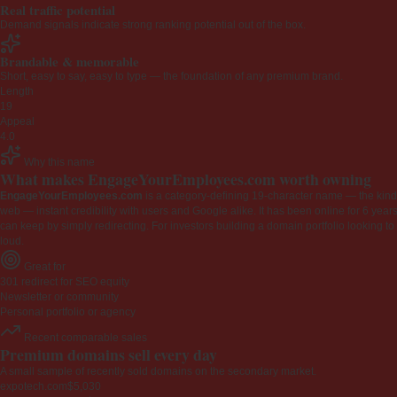
Real traffic potential
Demand signals indicate strong ranking potential out of the box.
Brandable & memorable
Short, easy to say, easy to type — the foundation of any premium brand.
Length
19
Appeal
4.0
Why this name
What makes EngageYourEmployees.com worth owning
EngageYourEmployees.com
is a category-defining 19-character name — the kind 
web — instant credibility with users and Google alike. It has been online for 6 years
can keep by simply redirecting. For investors building a domain portfolio looking to la
loud.
Great for
301 redirect for SEO equity
Newsletter or community
Personal portfolio or agency
Recent comparable sales
Premium domains sell every day
A small sample of recently sold domains on the secondary market.
expotech.com
$5,030