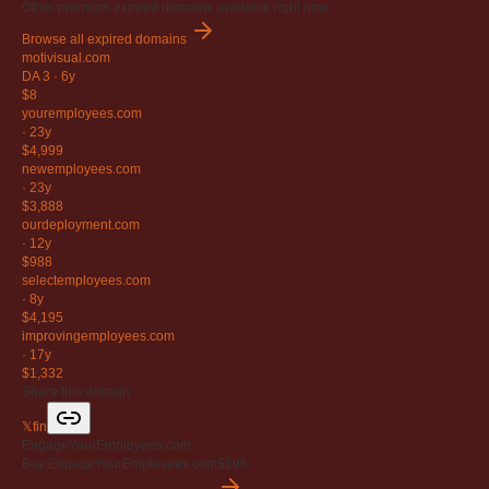
Other premium expired domains available right now.
Browse all expired domains
motivisual
.com
DA 3
·
6y
$8
youremployees
.com
·
23y
$4,999
newemployees
.com
·
23y
$3,888
ourdeployment
.com
·
12y
$988
selectemployees
.com
·
8y
$4,195
improvingemployees
.com
·
17y
$1,332
Share this domain
𝕏
f
in
EngageYourEmployees.com
Buy EngageYourEmployees.com
$195