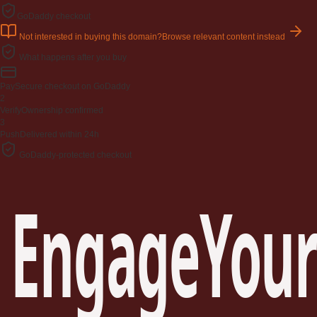
GoDaddy checkout
Not interested in buying this domain?
Browse relevant content instead
What happens after you buy
Pay
Secure checkout on GoDaddy
2
Verify
Ownership confirmed
3
Push
Delivered within 24h
GoDaddy-protected checkout
EngageYour