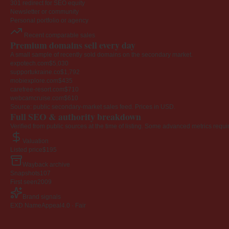
301 redirect for SEO equity
Newsletter or community
Personal portfolio or agency
Recent comparable sales
Premium domains sell every day
A small sample of recently sold domains on the secondary market.
expotech.com
$5,030
supportukraine.co
$1,792
mobiexplore.com
$435
carefree-resort.com
$710
webcamcruise.com
$610
Source: public secondary-market sales feed. Prices in USD.
Full SEO & authority breakdown
Verified from public sources at the time of listing. Some advanced metrics requi
Valuation
Listed price
$195
Wayback archive
Snapshots
107
First seen
2009
Brand signals
EXD NameAppeal
4.0 · Fair