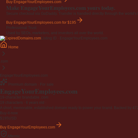
Buy EngageYourEmployees.com
Make EngageYourEmployees.com yours today.
Secure checkout via GoDaddy. Transfer is handled directly through the world's l
Buy EngageYourEmployees.com
for $195
Professional Trust
Used by SEOs, marketers, and investors all over the world.
Listing ID · EngageYourEmployees.com
Home
.com
EngageYourEmployees.com
Premium domain · For sale
EngageYourEmployees
.com
19-character brandable .com
19 characters ·
6 years old
·
A short, memorable, established domain ready to power your brand. Backed by 472 r
Buy-it-now
$195
USD
Buy EngageYourEmployees.com
Afternic