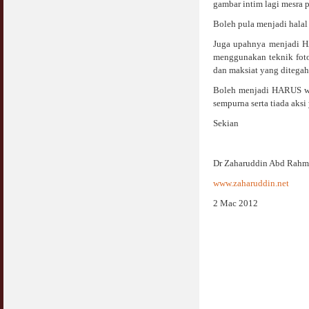
gambar intim lagi mesra
Syahwat Terangsang Tika Puasa : Keliru
Boleh pula menjadi hala
Mazi & Mani
Juga upahnya menjadi H
22 July 2012
menggunakan teknik foto
dan maksiat yang ditega
Hukum Nikah Wanita Hamil Anak Luar Nikah
07 May 2007
Boleh menjadi HARUS wa
sempurna serta tiada aksi
Hukum Labur & Berniaga Forex (Forex
Sekian
Trading)
07 January 2008
Dr Zaharuddin Abd Rah
Terkini Hukum ASB dan ASN
17 February 2009
www.zaharuddin.net
2 Mac 2012
Subuh Tapi Masih Belum Mandi Wajib : Sah
Puasanya ?
23 August 2010
Menonton Filem Lucah Oleh Suami Isteri
16 May 2007
Temuduga Kerja : Yang Perlu & Yang