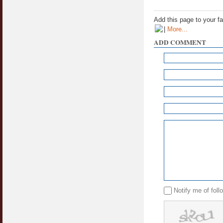
Jangan
03 April 2009
Add this page to your f
|
More...
Berkenaan Witir & Tahajjud
ADD COMMENT
20 October 2006
Notify me of fol