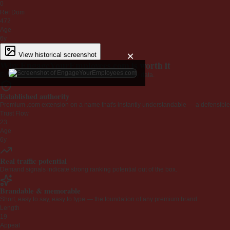
0
Ref Dom
472
Age
6y
×
View historical screenshot
Why EngageYourEmployees.com is worth it
Every claim below is backed by verified third-party data.
Established authority
Premium .com extension on a name that's instantly understandable — a defensible 
Trust Flow
23
Age
6y
Real traffic potential
Demand signals indicate strong ranking potential out of the box.
Brandable & memorable
Short, easy to say, easy to type — the foundation of any premium brand.
Length
19
Appeal