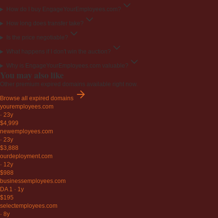
How do I buy EngageYourEmployees.com?
How long does transfer take?
Is the price negotiable?
What happens if I don't win the auction?
Why is EngageYourEmployees.com valuable?
You may also like
Other premium expired domains available right now.
Browse all expired domains
youremployees
.com
·
23y
$4,999
newemployees
.com
·
23y
$3,888
ourdeployment
.com
·
12y
$988
businessemployees
.com
DA 1
·
1y
$195
selectemployees
.com
·
8y