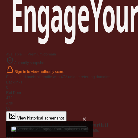
EngageYour
Available — Premium domain
Authority snapshot
Sign in to view authority score
Established backlink profile with
472
unique referring domains.
Backlinks
0
Ref Dom
472
Age
6y
×
View historical screenshot
Why EngageYourEmployees.com is worth it
Every claim below is backed by verified third-party data.