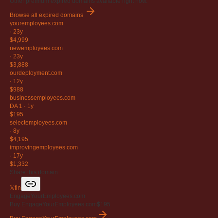
Other premium expired domains available right now.
Browse all expired domains
youremployees
.com
·
23y
$4,999
newemployees
.com
·
23y
$3,888
ourdeployment
.com
·
12y
$988
businessemployees
.com
DA 1
·
1y
$195
selectemployees
.com
·
8y
$4,195
improvingemployees
.com
·
17y
$1,332
Share this domain
𝕏
f
in
EngageYourEmployees.com
Buy EngageYourEmployees.com
$195