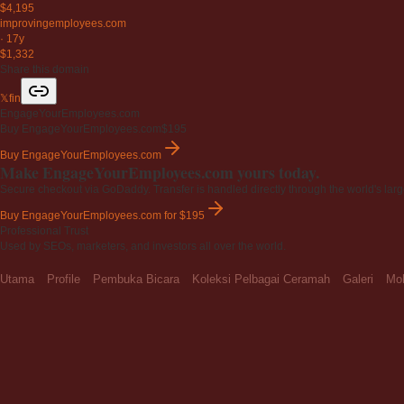
$4,195
improvingemployees
.com
·
17y
$1,332
Share this domain
𝕏
f
in
EngageYourEmployees.com
Buy EngageYourEmployees.com
$195
Buy EngageYourEmployees.com
Make EngageYourEmployees.com yours today.
Secure checkout via GoDaddy. Transfer is handled directly through the world's larg
Buy EngageYourEmployees.com
for $195
Professional Trust
Used by SEOs, marketers, and investors all over the world.
Utama
Profile
Pembuka Bicara
Koleksi Pelbagai Ceramah
Galeri
Moh