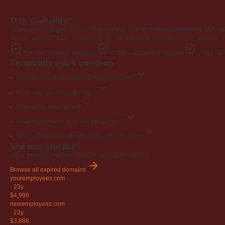
Why GoDaddy?
As the world's largest domain registrar with over
20 million customers
, GoDad
a wide range of TLDs. Its user-friendly interface and comprehensive services, i
Secure GoDaddy checkout
ICANN-accredited registrar
20M+ cust
Frequently asked questions
How do I buy EngageYourEmployees.com?
How long does transfer take?
Is the price negotiable?
What happens if I don't win the auction?
Why is EngageYourEmployees.com valuable?
You may also like
Other premium expired domains available right now.
Browse all expired domains
youremployees
.com
·
23y
$4,999
newemployees
.com
·
23y
$3,888