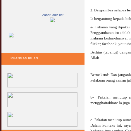
2.
Bergambar selepas be
Zaharuddin.net
Ia bergantung kepada bebe
a- Pakaian yang dipakai 
Penggambaran itu adalah
mahram kedua-duanya, ma
flicker, facebook, youtub
Berhias (tabarruj) deng
Allah
RUANGAN IKLAN
Bermaksud: Dan janganlah
kelakuan orang zaman jah
b- Pakaian menutup au
mengghairahkan: Ia juga
c- Pakaian menutup aura
Dalam konteks ini, say
hadapan jurugambar. Ga