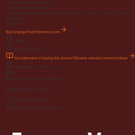
19-character brandable .com
19 characters ·
6 years old
·
A short, memorable, established domain ready to power your brand. Backed by 4
Buy-it-now
$195
USD
Buy EngageYourEmployees.com
Afternic
GoDaddy checkout
Not interested in buying this domain?
Browse relevant content instead
What happens after you buy
Pay
Secure checkout on GoDaddy
2
Verify
Ownership confirmed
3
Push
Delivered within 24h
GoDaddy-protected checkout