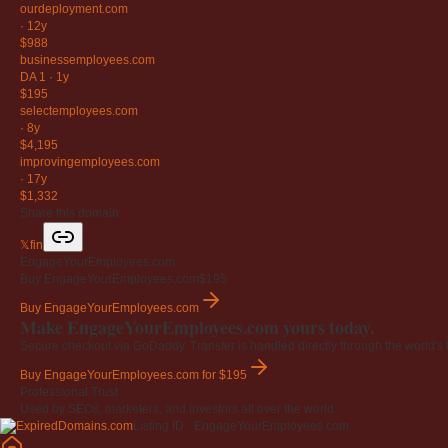
ourdeployment
.com
·
12y
$988
businessemployees
.com
DA 1
·
1y
$195
selectemployees
.com
·
8y
$4,195
improvingemployees
.com
·
17y
$1,332
Share this domain
𝕏
f
in
EngageYourEmployees.com
Buy EngageYourEmployees.com
$195
Buy EngageYourEmployees.com
Make EngageYourEmployees.com yours today.
Secure checkout via GoDaddy. Transfer is handled directly through the world's l
Buy EngageYourEmployees.com
for $195
Professional Trust
Used by SEOs, marketers, and investors all over the world.
Listing ID · EngageYourEmployees.com