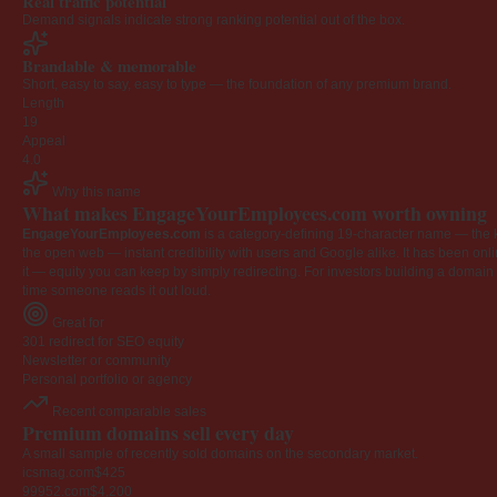
Real traffic potential
Demand signals indicate strong ranking potential out of the box.
Brandable & memorable
Short, easy to say, easy to type — the foundation of any premium brand.
Length
19
Appeal
4.0
Why this name
What makes EngageYourEmployees.com worth owning
EngageYourEmployees.com
is a category-defining 19-character name — the k
the open web — instant credibility with users and Google alike. It has been onlin
it — equity you can keep by simply redirecting. For investors building a domain por
time someone reads it out loud.
Great for
301 redirect for SEO equity
Newsletter or community
Personal portfolio or agency
Recent comparable sales
Premium domains sell every day
A small sample of recently sold domains on the secondary market.
icsmag.com
$425
99952.com
$4,200