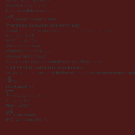
301 redirect for SEO equity
Newsletter or community
Personal portfolio or agency
Recent comparable sales
Premium domains sell every day
A small sample of recently sold domains on the secondary market.
icsmag.com
$425
99952.com
$4,200
safesimple.com
$430
extremetraining.com
$1,675
webcamcruise.com
$610
Source: public secondary-market sales feed. Prices in USD.
Full SEO & authority breakdown
Verified from public sources at the time of listing. Some advanced metrics requi
Valuation
Listed price
$195
Wayback archive
Snapshots
107
First seen
2009
Brand signals
EXD NameAppeal
4.0 · Fair