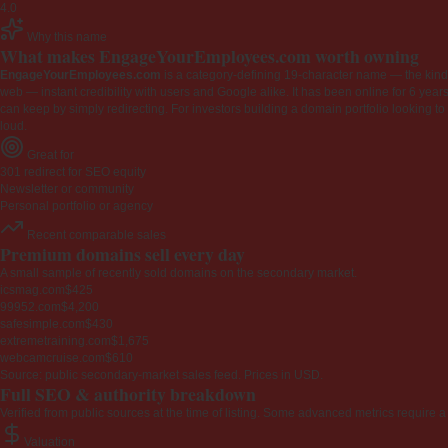
4.0
Why this name
What makes EngageYourEmployees.com worth owning
EngageYourEmployees.com
is a category-defining 19-character name — the kind 
web — instant credibility with users and Google alike. It has been online for 6 years
can keep by simply redirecting. For investors building a domain portfolio looking to la
loud.
Great for
301 redirect for SEO equity
Newsletter or community
Personal portfolio or agency
Recent comparable sales
Premium domains sell every day
A small sample of recently sold domains on the secondary market.
icsmag.com
$425
99952.com
$4,200
safesimple.com
$430
extremetraining.com
$1,675
webcamcruise.com
$610
Source: public secondary-market sales feed. Prices in USD.
Full SEO & authority breakdown
Verified from public sources at the time of listing. Some advanced metrics require a
Valuation