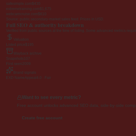
safesimple.com
$430
extremetraining.com
$1,675
webcamcruise.com
$610
Source: public secondary-market sales feed. Prices in USD.
Full SEO & authority breakdown
Verified from public sources at the time of listing. Some advanced metrics requi
Valuation
Listed price
$195
Wayback archive
Snapshots
107
First seen
2009
Brand signals
EXD NameAppeal
4.0 · Fair
Want to see every metric?
Free account unlocks advanced SEO data, side-by-side compar
Create free account