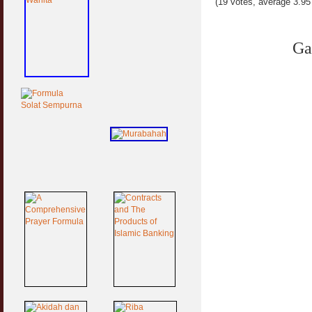
(19 votes, average 3.95 
Ga