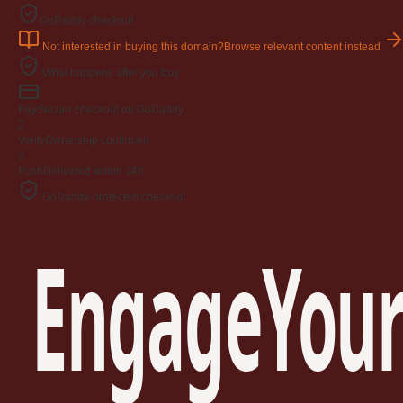
GoDaddy checkout
Not interested in buying this domain?
Browse relevant content instead
What happens after you buy
Pay
Secure checkout on GoDaddy
2
Verify
Ownership confirmed
3
Push
Delivered within 24h
GoDaddy-protected checkout
EngageYour