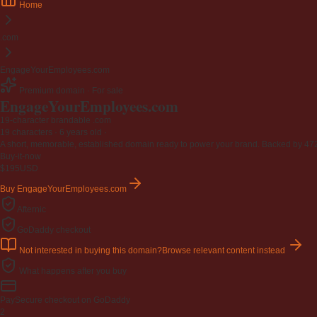
Home
.com
EngageYourEmployees.com
Premium domain · For sale
EngageYourEmployees
.com
19-character brandable .com
19 characters ·
6 years old
·
A short, memorable, established domain ready to power your brand. Backed by 472 r
Buy-it-now
$195
USD
Buy EngageYourEmployees.com
Afternic
GoDaddy checkout
Not interested in buying this domain?
Browse relevant content instead
What happens after you buy
Pay
Secure checkout on GoDaddy
2