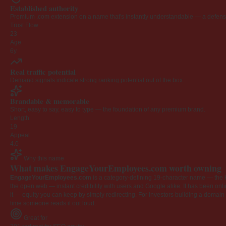
Established authority
Premium .com extension on a name that's instantly understandable — a defensib
Trust Flow
23
Age
6y
Real traffic potential
Demand signals indicate strong ranking potential out of the box.
Brandable & memorable
Short, easy to say, easy to type — the foundation of any premium brand.
Length
19
Appeal
4.0
Why this name
What makes EngageYourEmployees.com worth owning
EngageYourEmployees.com
is a category-defining 19-character name — the k
the open web — instant credibility with users and Google alike. It has been onlin
it — equity you can keep by simply redirecting. For investors building a domain por
time someone reads it out loud.
Great for