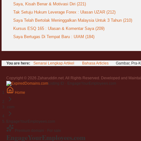
Saya, Kisah Benar & Motivasi Diri (221)
Tak Setuju Hukum Leverage Forex : Ulasan UZAR (212)
Saya Telah Bertolak Meninggalkan Malaysia Untuk 3 Tahun (210)
Kursus ESQ 165 : Ulasan & Komentar Saya (209)
Saya Bertugas Di Tempat Baru : UIAM (184)
You are here:
Senarai Lengkap Artikel
Bahasa Articles
Gambar, Pra-
Copyright © 2026 Zaharuddin.net. All Rights Reserved. Developed and Mainta
Listing ID · EngageYourEmployees.com
Home
.com
EngageYourEmployees.com
Premium domain · For sale
EngageYourEmployees
.com