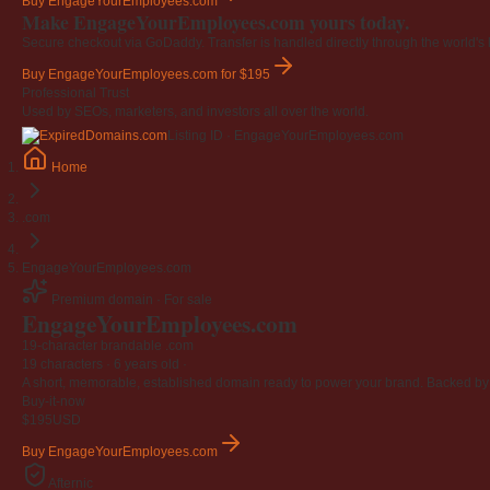
Buy EngageYourEmployees.com
Make EngageYourEmployees.com yours today.
Secure checkout via GoDaddy. Transfer is handled directly through the world's l
Buy EngageYourEmployees.com
for $195
Professional Trust
Used by SEOs, marketers, and investors all over the world.
Listing ID · EngageYourEmployees.com
Home
.com
EngageYourEmployees.com
Premium domain · For sale
EngageYourEmployees
.com
19-character brandable .com
19 characters ·
6 years old
·
A short, memorable, established domain ready to power your brand. Backed by 4
Buy-it-now
$195
USD
Buy EngageYourEmployees.com
Afternic