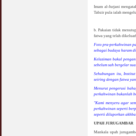
COVID19
Imam al-Jurjani mengata
28 March 2020
Aurat Wanita : Apa Sudah Jadi ?
Tabzir pula ialah mengel
12 April 2007
Rewards For Stay Safe at Home During
COVID19 Outbreak
Ramadhan & Batalkah Puasa Kita Jika...
b. Pakaian tidak menutup
28 March 2020
18 June 2015
fatwa yang telah dikelua
Foto pra-perkahwinan pa
Bahaya Nafsu Lelaki
sebagai budaya haram di 
31 May 2007
Kelaziman bakal pengant
Siapa Lelaki Dayus Menurut Islam ?
sebelum sah bergelar sua
18 July 2007
Sehubungan itu, Insti
seiring dengan fatwa ya
Perbincangan Hukum Uptrend & Hai-O
06 August 2007
Menurut pengerusi bahag
perkahwinan bukanlah bu
Koleksi Ceramah & Displin Menadah Ilmu
"Kami menyeru agar sem
Dari Ceramah
perkahwinan seperti berp
20 August 2008
seperti dilaporkan akhbar
UPAH JURUGAMBAR
Differences Between Islamic Banks &
Conventional
Mankala upah jurugamba
22 February 2007