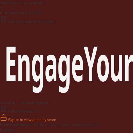
Verify
Ownership confirmed
3
Push
Delivered within 24h
GoDaddy-protected checkout
EngageYour
Available — Premium domain
Authority snapshot
Sign in to view authority score
Established backlink profile with
472
unique referring domains.
Backlinks