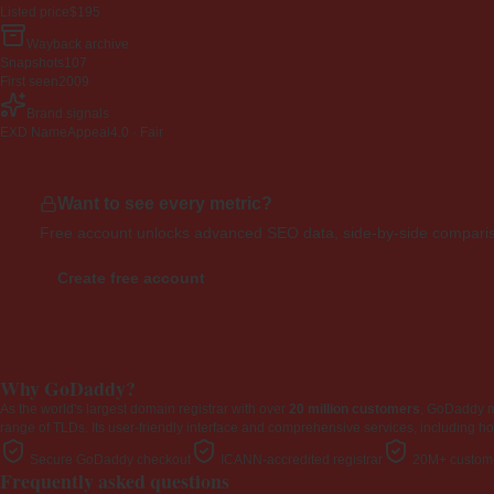
Listed price
$195
Wayback archive
Snapshots
107
First seen
2009
Brand signals
EXD NameAppeal
4.0 · Fair
Want to see every metric?
Free account unlocks advanced SEO data, side-by-side compariso
Create free account
Why GoDaddy?
As the world's largest domain registrar with over
20 million customers
, GoDaddy 
range of TLDs. Its user-friendly interface and comprehensive services, including ho
Secure GoDaddy checkout
ICANN-accredited registrar
20M+ custome
Frequently asked questions