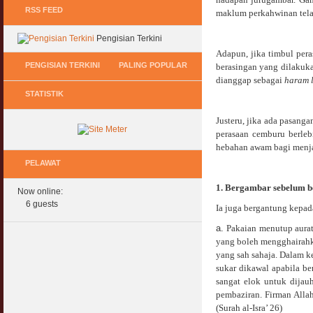
RSS FEED
maklum perkahwinan tela
Pengisian Terkini
Adapun, jika timbul pera
PENGISIAN TERKINI
PALING POPULAR
berasingan yang dilakuka
dianggap sebagai
haram 
STATISTIK
Keperluan GIG Ekonomi Semasa & Selepas
Hukum Onani Lelaki & Wanita
COVID & PKP
07 February 2007
Justeru, jika ada pasang
11 May 2020
perasaan cemburu berleb
Status Hukum Infinity Downline @ Login
hebahan awam bagi menjag
Pasca COVID, Bantu IKS Mikro Turunkan
Facebook Dapat RM100
Harga Iklan Media
PELAWAT
27 February 2010
11 May 2020
1. Bergambar sebelum b
Now online:
Multi Level Marketing Menurut Shariah
Morarorium 6 Bulan Dikecualikan 'Accrued
6 guests
08 April 2007
Ia juga bergantung kepada
Interest/Profit'?
11 May 2020
a.
Pakaian menutup aura
Perbincangan Hukum Pelaburan ASB :
yang boleh mengghairahka
Kemaskini
yang sah sahaja. Dalam
PKP, COVID & Ekonom Negara Berundur 5
01 January 2008
Tahun ?
sukar dikawal apabila ber
11 May 2020
sangat elok untuk dijau
Oral Seks & Hukumnya
pembaziran. Firman All
28 January 2008
(Surah al-Isra’ 26)
Komen Ringkas Pakej Rangsangan Terbaru