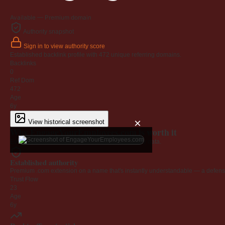
Available — Premium domain
Authority snapshot
Sign in to view authority score
Established backlink profile with
472
unique referring domains.
Backlinks
0
Ref Dom
472
Age
6y
×
View historical screenshot
Why EngageYourEmployees.com is worth it
Every claim below is backed by verified third-party data.
Established authority
Premium .com extension on a name that's instantly understandable — a defensib
Trust Flow
23
Age
6y