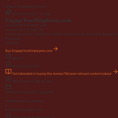
EngageYourEmployees.com
Premium domain · For sale
EngageYourEmployees
.com
19-character brandable .com
19 characters ·
6 years old
·
A short, memorable, established domain ready to power your brand. Backed by 4
Buy-it-now
$195
USD
Buy EngageYourEmployees.com
Afternic
GoDaddy checkout
Not interested in buying this domain?
Browse relevant content instead
What happens after you buy
Pay
Secure checkout on GoDaddy
2
Verify
Ownership confirmed
3
Push
Delivered within 24h
GoDaddy-protected checkout