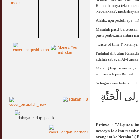
Ramadhannya telah mendap
'kecelakaan', merbahayal
Ahhh.. apa peduli apa !.
Masalah pasti berterusan
pasti perbezaan antara m
"waste of time!!" katanya 
Padahal di bulan Ramadh
adalah sebagai Al-Furqan
Malang bagi mereka yan
sejurus selepas Ramadhan
Sebagaimana kata-kata h
إلى الْجَنَّةِ
Ertinya : "Al-quran i
nescaya ia akan membaw
orang itu ke Neraka" ( 