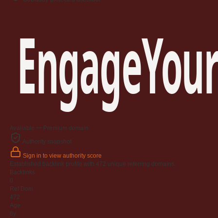
EngageYour
Available — Premium domain
Authority snapshot
Sign in to view authority score
Established backlink profile with
472
unique referring domains.
Backlinks
0
Ref Dom
472
Age
6y