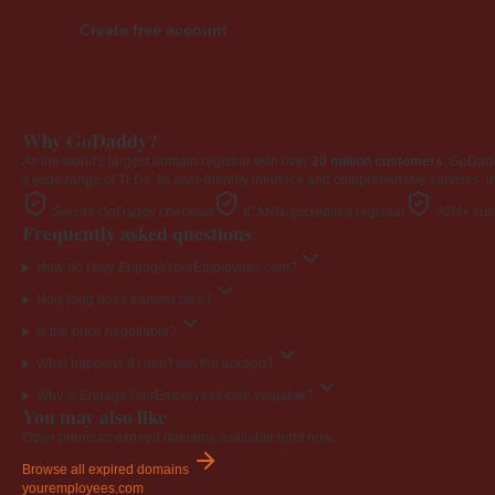
Create free account
Why GoDaddy?
As the world's largest domain registrar with over
20 million customers
, GoDad
a wide range of TLDs. Its user-friendly interface and comprehensive services, i
Secure GoDaddy checkout
ICANN-accredited registrar
20M+ cust
Frequently asked questions
How do I buy EngageYourEmployees.com?
How long does transfer take?
Is the price negotiable?
What happens if I don't win the auction?
Why is EngageYourEmployees.com valuable?
You may also like
Other premium expired domains available right now.
Browse all expired domains
youremployees
.com