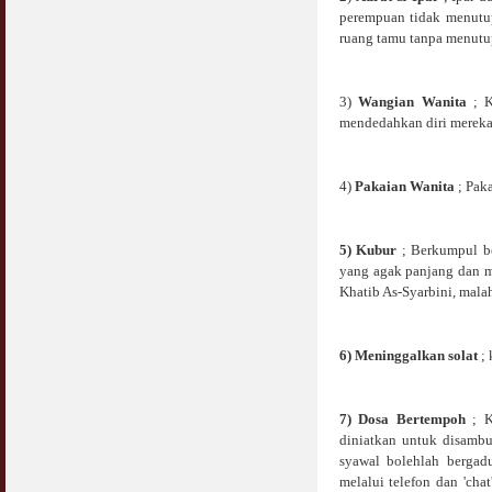
perempuan tidak menutup
ruang tamu tanpa menutup
3)
Wangian Wanita
; K
mendedahkan diri mereka
4)
Pakaian Wanita
; Pak
5)
Kubur
; Berkumpul be
yang agak panjang dan me
Khatib As-Syarbini, mala
6) Meninggalkan solat
; 
7) Dosa Bertempoh
; 
diniatkan untuk disamb
syawal bolehlah bergad
melalui telefon dan 'cha