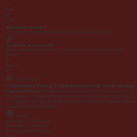
23
Age
6y
Real traffic potential
Demand signals indicate strong ranking potential out of the box.
Brandable & memorable
Short, easy to say, easy to type — the foundation of any premium brand.
Length
19
Appeal
4.0
Why this name
What makes EngageYourEmployees.com worth owning
EngageYourEmployees.com
is a category-defining 19-character name — the k
the open web — instant credibility with users and Google alike. It has been onlin
it — equity you can keep by simply redirecting. For investors building a domain por
time someone reads it out loud.
Great for
301 redirect for SEO equity
Newsletter or community
Personal portfolio or agency