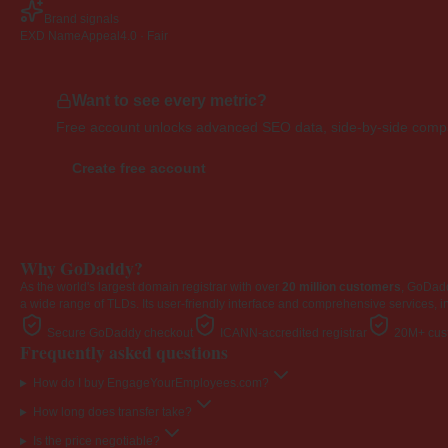
Brand signals
EXD NameAppeal
4.0 · Fair
Want to see every metric?
Free account unlocks advanced SEO data, side-by-side compar
Create free account
Why GoDaddy?
As the world's largest domain registrar with over
20 million customers
, GoDad
a wide range of TLDs. Its user-friendly interface and comprehensive services, i
Secure GoDaddy checkout
ICANN-accredited registrar
20M+ cust
Frequently asked questions
How do I buy EngageYourEmployees.com?
How long does transfer take?
Is the price negotiable?