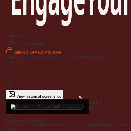
Available — Premium domain
Authority snapshot
Sign in to view authority score
Established backlink profile with
472
unique referring domains.
Backlinks
0
Ref Dom
472
Age
6y
×
View historical screenshot
Why EngageYourEmployees.com is worth it
Every claim below is backed by verified third-party data.
Established authority
Premium .com extension on a name that's instantly understandable — a defensib
Trust Flow