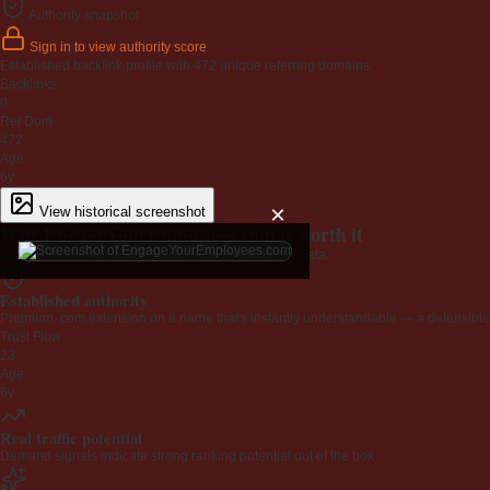
Authority snapshot
Sign in to view authority score
Established backlink profile with
472
unique referring domains.
Backlinks
0
Ref Dom
472
Age
6y
×
View historical screenshot
Why EngageYourEmployees.com is worth it
Every claim below is backed by verified third-party data.
Established authority
Premium .com extension on a name that's instantly understandable — a defensible 
Trust Flow
23
Age
6y
Real traffic potential
Demand signals indicate strong ranking potential out of the box.