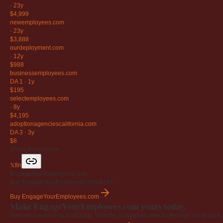
·
23y
$4,999
newemployees
.com
·
23y
$3,888
ourdeployment
.com
·
12y
$988
businessemployees
.com
DA 1
·
1y
$195
selectemployees
.com
·
8y
$4,195
adoptionagenciescalifornia
.com
DA 3
·
3y
$8
Share this domain
𝕏
f
in
EngageYourEmployees.com
Buy EngageYourEmployees.com
$195
Buy EngageYourEmployees.com
Make EngageYourEmployees.com yours today.
Secure checkout via GoDaddy. Transfer is handled directly through the world's l