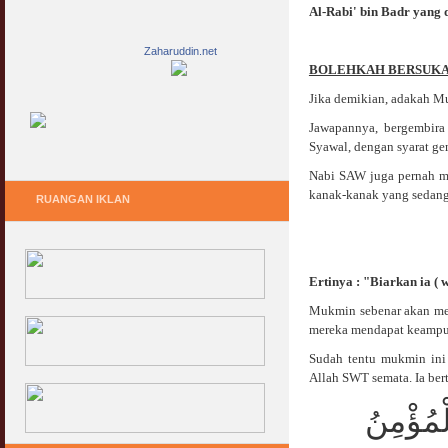
Al-Rabi' bin Badr yang 
Zaharuddin.net
BOLEHKAH BERSUKAR
Jika demikian, adakah Mus
Jawapannya, bergembira 
Syawal, dengan syarat ge
Nabi SAW juga pernah me
kanak-kanak yang sedang
RUANGAN IKLAN
Ertinya : "Biarkan ia (
Mukmin sebenar akan mer
mereka mendapat keampu
Sudah tentu mukmin ini
Allah SWT semata. Ia be
ْمُؤْمِنُ