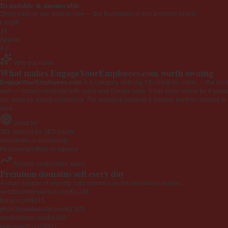
Brandable & memorable
Short, easy to say, easy to type — the foundation of any premium brand.
Length
19
Appeal
4.0
Why this name
What makes EngageYourEmployees.com worth owning
EngageYourEmployees.com
is a category-defining 19-character name — the kind 
web — instant credibility with users and Google alike. It has been online for 6 years
can keep by simply redirecting. For investors building a domain portfolio looking to la
loud.
Great for
301 redirect for SEO equity
Newsletter or community
Personal portfolio or agency
Recent comparable sales
Premium domains sell every day
A small sample of recently sold domains on the secondary market.
westfordinternalmed.com
$1,246
tryngo.com
$515
pho63bobateacafe.com
$1,025
alexthaifood.com
$4,050
outerreach.com
$921