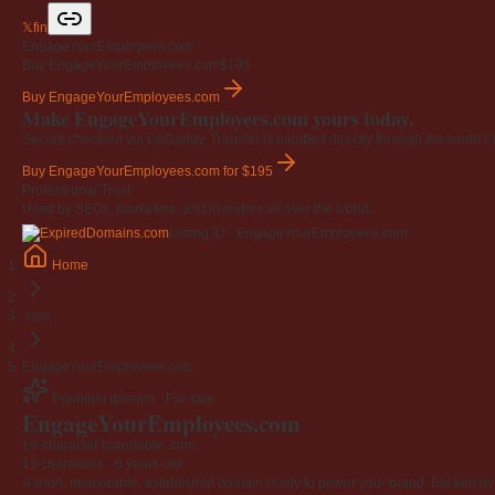
𝕏
f
in
EngageYourEmployees.com
Buy EngageYourEmployees.com
$195
Buy EngageYourEmployees.com
Make EngageYourEmployees.com yours today.
Secure checkout via GoDaddy. Transfer is handled directly through the world's l
Buy EngageYourEmployees.com
for $195
Professional Trust
Used by SEOs, marketers, and investors all over the world.
Listing ID · EngageYourEmployees.com
Home
.com
EngageYourEmployees.com
Premium domain · For sale
EngageYourEmployees
.com
19-character brandable .com
19 characters ·
6 years old
·
A short, memorable, established domain ready to power your brand. Backed by 4