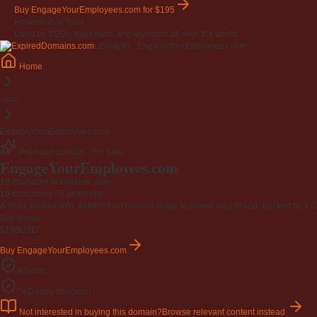
Buy EngageYourEmployees.com
for $195
Professional Trust
Used by SEOs, marketers, and investors all over the world.
Listing ID · EngageYourEmployees.com
Home
.com
EngageYourEmployees.com
Premium domain · For sale
EngageYourEmployees
.com
19-character brandable .com
19 characters ·
6 years old
·
A short, memorable, established domain ready to power your brand. Backed by 472 r
Buy-it-now
$195
USD
Buy EngageYourEmployees.com
Afternic
GoDaddy checkout
Not interested in buying this domain?
Browse relevant content instead