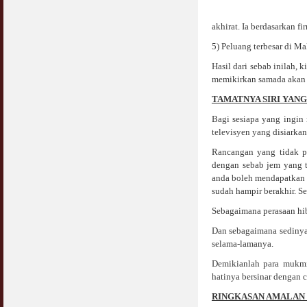
COVID19
28 March 2020
Aurat Wanita : Apa Sudah Jadi ?
akhirat. Ia berdasarkan f
12 April 2007
5) Peluang terbesar di Ma
Rewards For Stay Safe at Home During
COVID19 Outbreak
Ramadhan & Batalkah Puasa Kita Jika...
Hasil dari sebab inilah,
28 March 2020
18 June 2015
memikirkan samada akan 
TAMATNYA SIRI YANG
Bahaya Nafsu Lelaki
31 May 2007
Bagi sesiapa yang ingi
televisyen yang disiarkan 
Siapa Lelaki Dayus Menurut Islam ?
Rancangan yang tidak pas
18 July 2007
dengan sebab jem yang t
anda boleh mendapatkan 
Perbincangan Hukum Uptrend & Hai-O
sudah hampir berakhir. 
06 August 2007
Sebagaimana perasaan hib
Koleksi Ceramah & Displin Menadah Ilmu
Dan sebagaimana sedinya
Dari Ceramah
selama-lamanya.
20 August 2008
Demikianlah para mukmi
hatinya bersinar dengan 
Differences Between Islamic Banks &
Conventional
RINGKASAN AMALAN 
22 February 2007