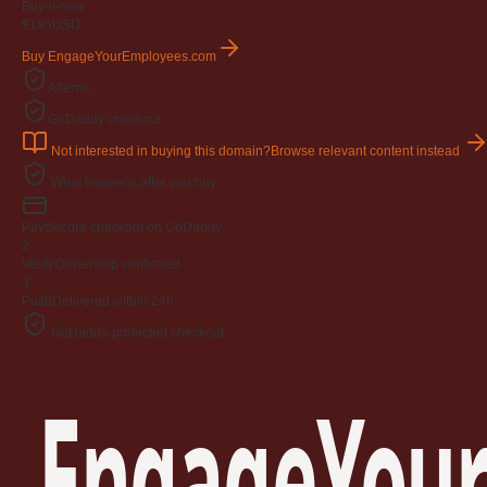
Buy-it-now
$195
USD
Buy EngageYourEmployees.com
Afternic
GoDaddy checkout
Not interested in buying this domain?
Browse relevant content instead
What happens after you buy
Pay
Secure checkout on GoDaddy
2
Verify
Ownership confirmed
3
Push
Delivered within 24h
GoDaddy-protected checkout
EngageYour