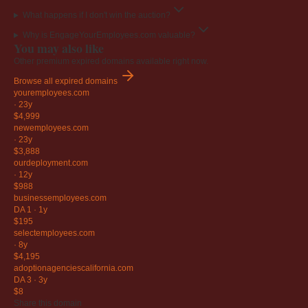
What happens if I don't win the auction?
Why is EngageYourEmployees.com valuable?
You may also like
Other premium expired domains available right now.
Browse all expired domains
youremployees
.com
·
23y
$4,999
newemployees
.com
·
23y
$3,888
ourdeployment
.com
·
12y
$988
businessemployees
.com
DA 1
·
1y
$195
selectemployees
.com
·
8y
$4,195
adoptionagenciescalifornia
.com
DA 3
·
3y
$8
Share this domain