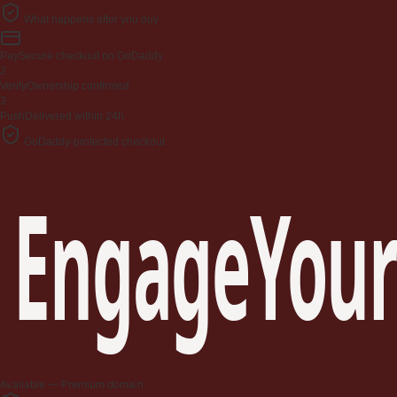
What happens after you buy
Pay
Secure checkout on GoDaddy
2
Verify
Ownership confirmed
3
Push
Delivered within 24h
GoDaddy-protected checkout
EngageYour
Available — Premium domain