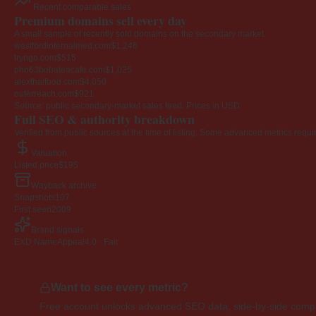
Recent comparable sales
Premium domains sell every day
A small sample of recently sold domains on the secondary market.
westfordinternalmed.com
$1,246
tryngo.com
$515
pho63bobateacafe.com
$1,025
alexthaifood.com
$4,050
outerreach.com
$921
Source: public secondary-market sales feed. Prices in USD.
Full SEO & authority breakdown
Verified from public sources at the time of listing. Some advanced metrics requi
Valuation
Listed price
$195
Wayback archive
Snapshots
107
First seen
2009
Brand signals
EXD NameAppeal
4.0 · Fair
Want to see every metric?
Free account unlocks advanced SEO data, side-by-side compar