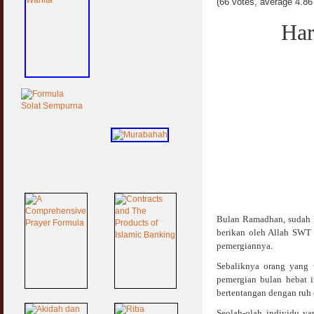
(66 votes, average 4.86 
Har
Bulan Ramadhan, sudah h
berikan oleh Allah SWT
pemergiannya.
Sebaliknya orang yang 
pemergian bulan hebat 
bertentangan dengan ruh
Seolah-olah individu y