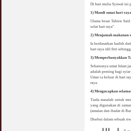
Di hari mulia Syawal ini 
Syahwat Terangsang Tika Puasa : Keliru
1)
Mandi sunat hari raya
Mazi & Mani
22 July 2012
Ulama besar Tabien Said 
solat hari raya".
Hukum Nikah Wanita Hamil Anak Luar Nikah
2) Menjamah makanan s
07 May 2007
Ia berdasarkan hadith da
hari raya idil fitri sehi
Hukum Labur & Berniaga Forex (Forex
Trading)
3) Memperbanyakkan T
07 January 2008
Seharusnya umat Islam jan
adalah penting bagi syia
Terkini Hukum ASB dan ASN
Umar r.a keluar di hari r
17 February 2009
raya.
Subuh Tapi Masih Belum Mandi Wajib : Sah
4) Mengucapkan selamat
Puasanya ?
23 August 2010
Tiada masalah untuk me
yang digunakan di zama
(amalan dan ibadat di R
Menonton Filem Lucah Oleh Suami Isteri
16 May 2007
Disebut dalam sebuah riw
Temuduga Kerja : Yang Perlu & Yang