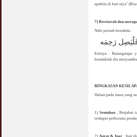
apabila di hari raya" (Ri
7) Berziarah dan merap
Nabi pernah bersabda :
يَصِل رَحِمَه
Ertinya : Barangsiapa 
hendaklah dia menyambu
RINGKASAN KESILAPA
Dalam pada masa yang sam
1)
Sentuhan
; Berjabat t
terdapat perbezaan penda
2)
Aurat & Ipar
; Ipar d