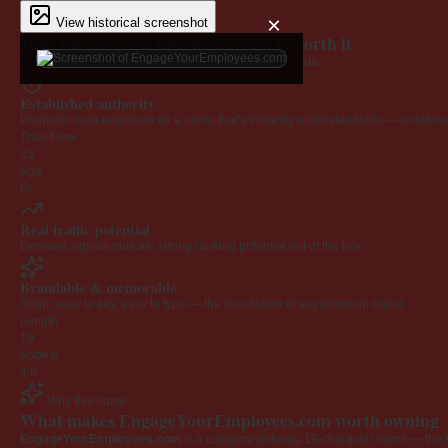
×
View historical screenshot
Why EngageYourEmployees.com is worth it
Every claim below is backed by verified third-party data.
Established authority
Premium .com extension on a name that's instantly understandable — a defensib
Trust Flow
23
Age
6y
Real traffic potential
Demand signals indicate strong ranking potential out of the box.
Brandable & memorable
Short, easy to say, easy to type — the foundation of any premium brand.
Length
19
Appeal
4.0
Why this name
What makes EngageYourEmployees.com worth owning
EngageYourEmployees.com
is a category-defining 19-character name — the k