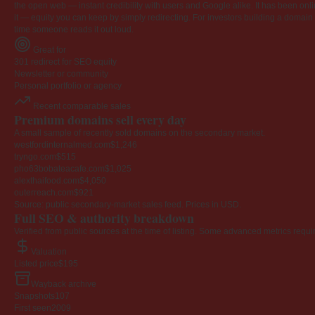
the open web — instant credibility with users and Google alike. It has been onlin
it — equity you can keep by simply redirecting. For investors building a domain por
time someone reads it out loud.
Great for
301 redirect for SEO equity
Newsletter or community
Personal portfolio or agency
Recent comparable sales
Premium domains sell every day
A small sample of recently sold domains on the secondary market.
westfordinternalmed.com
$1,246
tryngo.com
$515
pho63bobateacafe.com
$1,025
alexthaifood.com
$4,050
outerreach.com
$921
Source: public secondary-market sales feed. Prices in USD.
Full SEO & authority breakdown
Verified from public sources at the time of listing. Some advanced metrics requi
Valuation
Listed price
$195
Wayback archive
Snapshots
107
First seen
2009