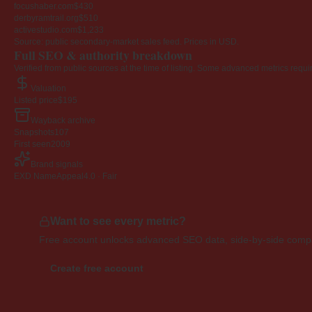
focushaber.com
$430
derbyramtrail.org
$510
activestudio.com
$1,233
Source: public secondary-market sales feed. Prices in USD.
Full SEO & authority breakdown
Verified from public sources at the time of listing. Some advanced metrics requi
Valuation
Listed price
$195
Wayback archive
Snapshots
107
First seen
2009
Brand signals
EXD NameAppeal
4.0 · Fair
Want to see every metric?
Free account unlocks advanced SEO data, side-by-side compar
Create free account