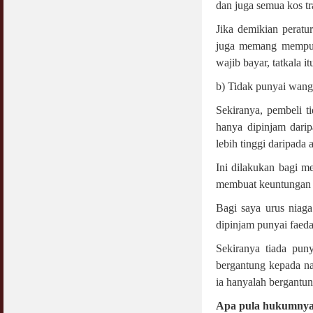
dan juga semua kos tr
Jangan
03 April 2009
Jika demikian peratu
juga memang mempun
Berkenaan Witir & Tahajjud
20 October 2006
wajib bayar, tatkala i
b) Tidak punyai wan
Sekiranya, pembeli 
hanya dipinjam dari
lebih tinggi daripada 
Ini dilakukan bagi m
membuat keuntungan a
Bagi saya urus niaga
dipinjam punyai faeda
Sekiranya tiada pun
bergantung kepada na
ia hanyalah bergantun
Apa pula hukumnya m