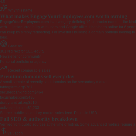
4.0
Why this name
What makes EngageYourEmployees.com worth owning
EngageYourEmployees.com
is a category-defining 19-character name — the kind 
web — instant credibility with users and Google alike. It has been online for 6 years
can keep by simply redirecting. For investors building a domain portfolio looking to la
loud.
Great for
301 redirect for SEO equity
Newsletter or community
Personal portfolio or agency
Recent comparable sales
Premium domains sell every day
A small sample of recently sold domains on the secondary market.
fatdogfarm.org
$787
securedbanking.com
$464
focushaber.com
$430
derbyramtrail.org
$510
activestudio.com
$1,233
Source: public secondary-market sales feed. Prices in USD.
Full SEO & authority breakdown
Verified from public sources at the time of listing. Some advanced metrics require a
Valuation