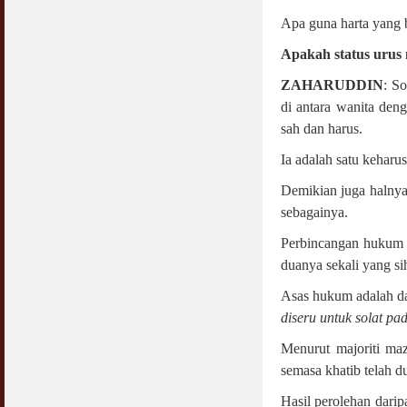
Apa guna harta yang b
Apakah status urus
ZAHARUDDIN
: So
di antara wanita den
sah dan harus.
Ia adalah satu keharu
Demikian juga halnya 
sebagainya.
Perbincangan hukum ha
duanya sekali yang sih
Asas hukum adalah da
diseru untuk solat pa
Menurut majoriti maz
semasa khatib telah d
Hasil perolehan darip