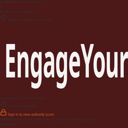
Verify
Ownership confirmed
3
Push
Delivered within 24h
GoDaddy-protected checkout
EngageYour
Available — Premium domain
Authority snapshot
Sign in to view authority score
Established backlink profile with
472
unique referring domains.
Backlinks