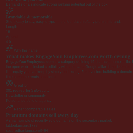
Demand signals indicate strong ranking potential out of the box.
Brandable & memorable
Short, easy to say, easy to type — the foundation of any premium brand.
Length
19
Appeal
4.0
Why this name
What makes EngageYourEmployees.com worth owning
EngageYourEmployees.com
is a category-defining 19-character name — the k
the open web — instant credibility with users and Google alike. It has been onlin
it — equity you can keep by simply redirecting. For investors building a domain por
time someone reads it out loud.
Great for
301 redirect for SEO equity
Newsletter or community
Personal portfolio or agency
Recent comparable sales
Premium domains sell every day
A small sample of recently sold domains on the secondary market.
fatdogfarm.org
$787
securedbanking.com
$464