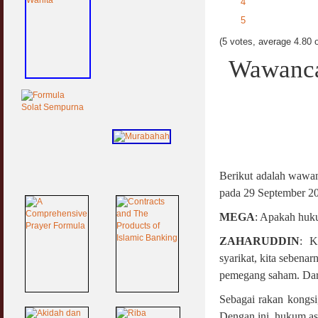
4
5
(5 votes, average 4.80 o
Wawancar
Berikut adalah wawa
pada 29 September 2
MEGA
: Apakah huk
ZAHARUDDIN
: K
syarikat, kita sebena
pemegang saham. Dari 
Sebagai rakan kongsi
Dengan ini, hukum asa