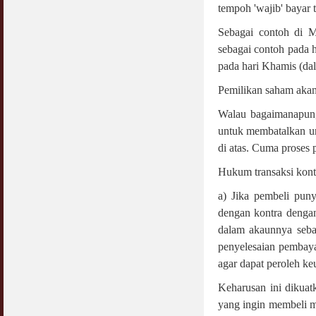
tempoh 'wajib' bayar t
Syahwat Terangsang Tika Puasa : Keliru
Sebagai contoh di M
Mazi & Mani
22 July 2012
sebagai contoh pada h
pada hari Khamis (dal
Hukum Nikah Wanita Hamil Anak Luar Nikah
Pemilikan saham akan 
07 May 2007
Walau bagaimanapun,
Hukum Labur & Berniaga Forex (Forex
Trading)
untuk membatalkan uru
07 January 2008
di atas. Cuma proses
Hukum transaksi kontr
Terkini Hukum ASB dan ASN
17 February 2009
a) Jika pembeli pun
dengan kontra denga
Subuh Tapi Masih Belum Mandi Wajib : Sah
Puasanya ?
dalam akaunnya seba
23 August 2010
penyelesaian pembaya
agar dapat peroleh keu
Menonton Filem Lucah Oleh Suami Isteri
16 May 2007
Keharusan ini dikuat
yang ingin membeli 
Temuduga Kerja : Yang Perlu & Yang