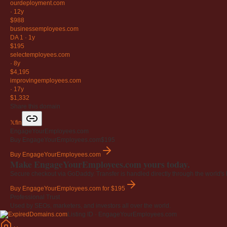
ourdeployment
.com
·
12y
$988
businessemployees
.com
DA 1
·
1y
$195
selectemployees
.com
·
8y
$4,195
improvingemployees
.com
·
17y
$1,332
Share this domain
𝕏
f
in
EngageYourEmployees.com
Buy EngageYourEmployees.com
$195
Buy EngageYourEmployees.com
Make EngageYourEmployees.com yours today.
Secure checkout via GoDaddy. Transfer is handled directly through the world's l
Buy EngageYourEmployees.com
for $195
Professional Trust
Used by SEOs, marketers, and investors all over the world.
Listing ID · EngageYourEmployees.com