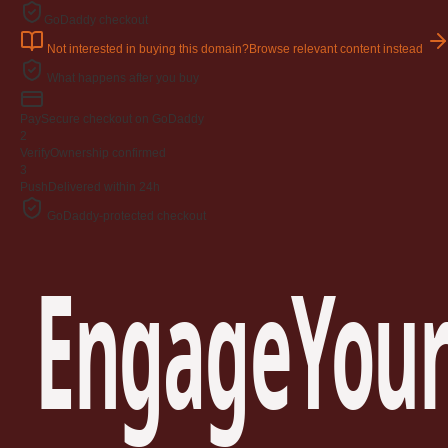
GoDaddy checkout
Not interested in buying this domain?
Browse relevant content instead
What happens after you buy
Pay
Secure checkout on GoDaddy
2
Verify
Ownership confirmed
3
Push
Delivered within 24h
GoDaddy-protected checkout
EngageYour