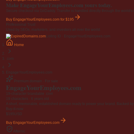
Make EngageYourEmployees.com yours today.
Secure checkout via GoDaddy. Transfer is handled directly through the world's l
Buy EngageYourEmployees.com
for $195
Professional Trust
Used by SEOs, marketers, and investors all over the world.
Listing ID · EngageYourEmployees.com
Home
.com
EngageYourEmployees.com
Premium domain · For sale
EngageYourEmployees
.com
19-character brandable .com
19 characters ·
6 years old
·
A short, memorable, established domain ready to power your brand. Backed by 4
Buy-it-now
$195
USD
Buy EngageYourEmployees.com
Afternic