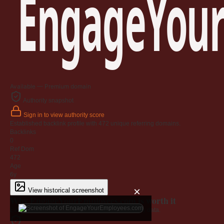
EngageYour
Available — Premium domain
Authority snapshot
Sign in to view authority score
Established backlink profile with
472
unique referring domains.
Backlinks
0
Ref Dom
472
Age
6y
×
View historical screenshot
Why EngageYourEmployees.com is worth it
Every claim below is backed by verified third-party data.