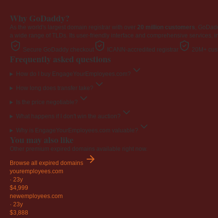
Why GoDaddy?
As the world's largest domain registrar with over
20 million customers
, GoDad
a wide range of TLDs. Its user-friendly interface and comprehensive services, i
Secure GoDaddy checkout
ICANN-accredited registrar
20M+ cust
Frequently asked questions
How do I buy EngageYourEmployees.com?
How long does transfer take?
Is the price negotiable?
What happens if I don't win the auction?
Why is EngageYourEmployees.com valuable?
You may also like
Other premium expired domains available right now.
Browse all expired domains
youremployees
.com
·
23y
$4,999
newemployees
.com
·
23y
$3,888