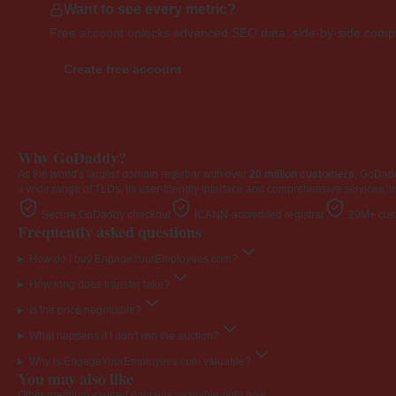
Want to see every metric?
Free account unlocks advanced SEO data, side-by-side compar
Create free account
Why GoDaddy?
As the world's largest domain registrar with over
20 million customers
, GoDad
a wide range of TLDs. Its user-friendly interface and comprehensive services, i
Secure GoDaddy checkout
ICANN-accredited registrar
20M+ cust
Frequently asked questions
How do I buy EngageYourEmployees.com?
How long does transfer take?
Is the price negotiable?
What happens if I don't win the auction?
Why is EngageYourEmployees.com valuable?
You may also like
Other premium expired domains available right now.