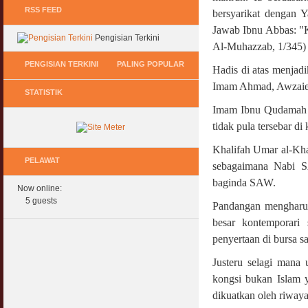
RSS FEED
bersyarikat dengan 
Jawab Ibnu Abbas: "K
Pengisian Terkini
Al-Muhazzab, 1/345)
PENGISIAN TERKINI
PALING POPULAR
Hadis di atas menja
Imam Ahmad, Awzaie 
STATISTIK
Keperluan GIG Ekonomi Semasa & Selepas
Hukum Onani Lelaki & Wanita
COVID & PKP
Imam Ibnu Qudamah j
07 February 2007
11 May 2020
tidak pula tersebar di
Status Hukum Infinity Downline @ Login
Khalifah Umar al-Kha
Pasca COVID, Bantu IKS Mikro Turunkan
Facebook Dapat RM100
Harga Iklan Media
PELAWAT
27 February 2010
sebagaimana Nabi S
11 May 2020
baginda SAW.
Now online:
Multi Level Marketing Menurut Shariah
Morarorium 6 Bulan Dikecualikan 'Accrued
5 guests
08 April 2007
Pandangan mengharusk
Interest/Profit'?
besar kontemporari
11 May 2020
Perbincangan Hukum Pelaburan ASB :
penyertaan di bursa s
Kemaskini
PKP, COVID & Ekonom Negara Berundur 5
01 January 2008
Justeru selagi mana 
Tahun ?
11 May 2020
kongsi bukan Islam 
Oral Seks & Hukumnya
dikuatkan oleh riwaya
28 January 2008
Komen Ringkas Pakej Rangsangan Terbaru