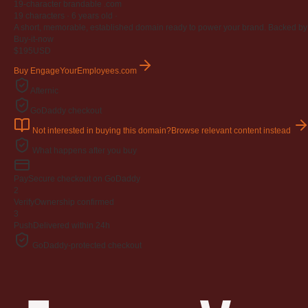
19-character brandable .com
19 characters ·
6 years old
·
A short, memorable, established domain ready to power your brand. Backed by 4
Buy-it-now
$195
USD
Buy EngageYourEmployees.com
Afternic
GoDaddy checkout
Not interested in buying this domain?
Browse relevant content instead
What happens after you buy
Pay
Secure checkout on GoDaddy
2
Verify
Ownership confirmed
3
Push
Delivered within 24h
GoDaddy-protected checkout