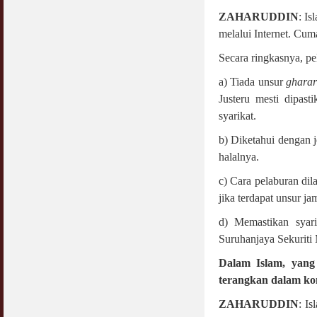
ZAHARUDDIN
: I
melalui Internet. Cuma
Secara ringkasnya, pe
a) Tiada unsur
ghara
Justeru mesti dipast
syarikat.
b) Diketahui dengan j
halalnya.
c) Cara pelaburan dil
jika terdapat unsur ja
d) Memastikan syari
Suruhanjaya Sekuriti 
Dalam Islam, yang 
terangkan dalam kon
ZAHARUDDIN
: I