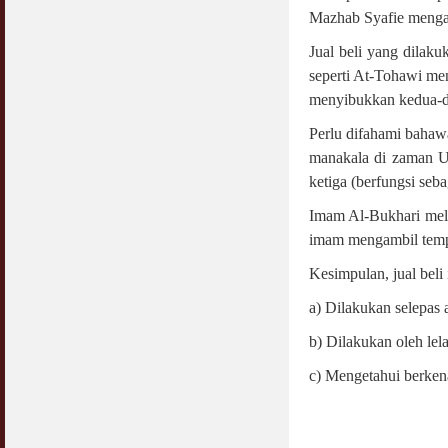
Mazhab Syafie mengan
Jual beli yang dilak
seperti At-Tohawi me
menyibukkan kedua-du
Perlu difahami bahaw
manakala di zaman Ut
ketiga (berfungsi seb
Imam Al-Bukhari mela
imam mengambil tempa
Kesimpulan, jual beli
a) Dilakukan selepas
b) Dilakukan oleh lel
c) Mengetahui berken