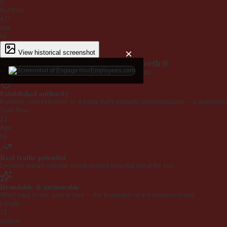
0
Ref Dom
472
Age
6y
×
View historical screenshot
Why EngageYourEmployees.com is worth it
Every claim below is backed by verified third-party data.
Established authority
Premium .com extension on a name that's instantly understandable — a defensible 
Trust Flow
23
Age
6y
Real traffic potential
Demand signals indicate strong ranking potential out of the box.
Brandable & memorable
Short, easy to say, easy to type — the foundation of any premium brand.
Length
19
Appeal