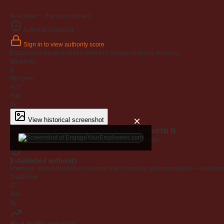
Available — Premium domain
Authority snapshot
Sign in to view authority score
Established backlink profile with
472
unique referring domains.
Backlinks
0
Ref Dom
472
Age
6y
×
View historical screenshot
Why EngageYourEmployees.com is worth it
Every claim below is backed by verified third-party data.
Established authority
Premium .com extension on a name that's instantly understandable — a defensib
Trust Flow
23
Age
6y
Real traffic potential