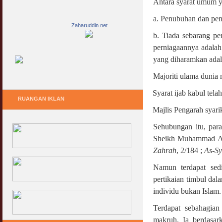
Antara syarat umum ya
a. Penubuhan dan peny
Zaharuddin.net
b. Tiada sebarang p
perniagaannya adalah
yang diharamkan adala
Majoriti ulama dunia
·
Syarat ijab kabul tel
RUANGAN IKLAN
·
Majlis Pengarah syari
Sehubungan itu, par
Sheikh Muhammad Ab
Zahrah
, 2/184 ;
As-Sy
Namun terdapat sedi
pertikaian timbul dal
individu bukan Islam.
Terdapat sebahagia
makruh. Ia berdasa