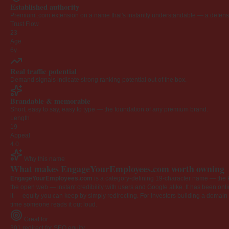
Established authority
Premium .com extension on a name that's instantly understandable — a defensib
Trust Flow
23
Age
6y
Real traffic potential
Demand signals indicate strong ranking potential out of the box.
Brandable & memorable
Short, easy to say, easy to type — the foundation of any premium brand.
Length
19
Appeal
4.0
Why this name
What makes EngageYourEmployees.com worth owning
EngageYourEmployees.com
is a category-defining 19-character name — the k
the open web — instant credibility with users and Google alike. It has been onlin
it — equity you can keep by simply redirecting. For investors building a domain por
time someone reads it out loud.
Great for
301 redirect for SEO equity