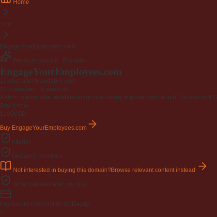
Home
.com
EngageYourEmployees.com
Premium domain · For sale
EngageYourEmployees
.com
19-character brandable .com
19 characters ·
6 years old
·
A short, memorable, established domain ready to power your brand. Backed by 472 r
Buy-it-now
$195
USD
Buy EngageYourEmployees.com
Afternic
GoDaddy checkout
Not interested in buying this domain?
Browse relevant content instead
What happens after you buy
Pay
Secure checkout on GoDaddy
2