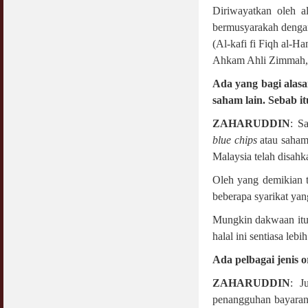
COVID19
Diriwayatkan oleh a
28 March 2020
Aurat Wanita : Apa Sudah Jadi ?
bermusyarakah dengan 
12 April 2007
(Al-kafi fi Fiqh al-H
Rewards For Stay Safe at Home During
COVID19 Outbreak
Ahkam Ahli Zimmah,
Ramadhan & Batalkah Puasa Kita Jika...
28 March 2020
18 June 2015
Ada yang bagi alas
saham lain. Sebab i
Bahaya Nafsu Lelaki
31 May 2007
ZAHARUDDIN
: S
blue chips
atau saham-
Siapa Lelaki Dayus Menurut Islam ?
Malaysia telah disahk
18 July 2007
Oleh yang demikian 
Perbincangan Hukum Uptrend & Hai-O
beberapa syarikat yan
06 August 2007
Mungkin dakwaan itu 
Koleksi Ceramah & Displin Menadah Ilmu
halal ini sentiasa le
Dari Ceramah
20 August 2008
Ada pelbagai jenis
Differences Between Islamic Banks &
ZAHARUDDIN
: J
Conventional
penangguhan bayaran
22 February 2007