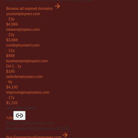
Browse all expired domains
youremployees
.com
·
23y
$4,999
newemployees
.com
·
23y
$3,888
ourdeployment
.com
·
12y
$988
businessemployees
.com
DA 1
·
1y
$195
selectemployees
.com
·
8y
$4,195
improvingemployees
.com
·
17y
$1,332
Share this domain
𝕏
f
in
EngageYourEmployees.com
Buy EngageYourEmployees.com
$195
Buy EngageYourEmployees.com