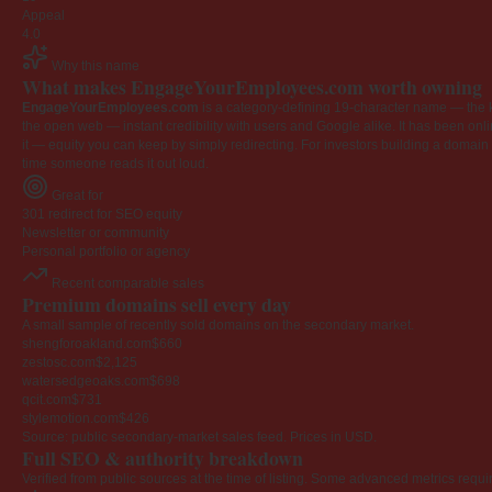
Appeal
4.0
Why this name
What makes EngageYourEmployees.com worth owning
EngageYourEmployees.com
is a category-defining 19-character name — the k
the open web — instant credibility with users and Google alike. It has been onlin
it — equity you can keep by simply redirecting. For investors building a domain por
time someone reads it out loud.
Great for
301 redirect for SEO equity
Newsletter or community
Personal portfolio or agency
Recent comparable sales
Premium domains sell every day
A small sample of recently sold domains on the secondary market.
shengforoakland.com
$660
zestosc.com
$2,125
watersedgeoaks.com
$698
qcit.com
$731
stylemotion.com
$426
Source: public secondary-market sales feed. Prices in USD.
Full SEO & authority breakdown
Verified from public sources at the time of listing. Some advanced metrics requi