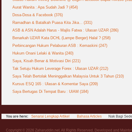
Aurat Wanita : Apa Sudah Jadi ? (454)
Dosa-Dosa & Facebook (376)
Ramadhan & Batalkah Puasa Kita Jika... (331)
ASB & ASN Adalah Harus - Majlis Fatwa : Ulasan UZAR (286)
Benarkah UZAR Kata DCHL (Lampe Berger) Halal ? (258)
Perbincangan Hukum Pelaburan ASB : Kemaskini (247)
Hukum Onani Lelaki & Wanita (240)
Saya, Kisah Benar & Motivasi Diri (221)
Tak Setuju Hukum Leverage Forex : Ulasan UZAR (212)
Saya Telah Bertolak Meninggalkan Malaysia Untuk 3 Tahun (210)
Kursus ESQ 165 : Ulasan & Komentar Saya (209)
Saya Bertugas Di Tempat Baru : UIAM (184)
You are here:
Senarai Lengkap Artikel
Bahasa Articles
Nak Bagi Sed
Copyright © 2026 Zaharuddin.net. All Rights Reserved. Developed and Mainta