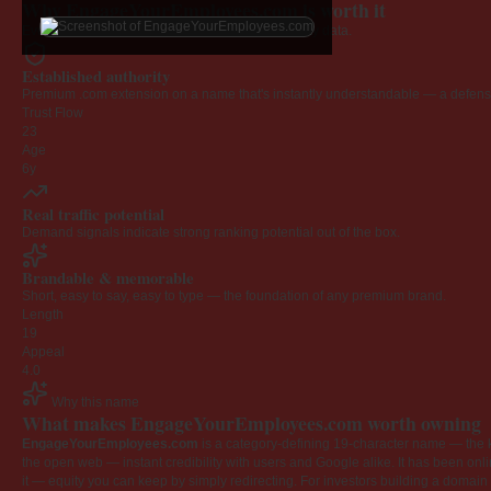
Why EngageYourEmployees.com is worth it
Every claim below is backed by verified third-party data.
Established authority
Premium .com extension on a name that's instantly understandable — a defensib
Trust Flow
23
Age
6y
Real traffic potential
Demand signals indicate strong ranking potential out of the box.
Brandable & memorable
Short, easy to say, easy to type — the foundation of any premium brand.
Length
19
Appeal
4.0
Why this name
What makes EngageYourEmployees.com worth owning
EngageYourEmployees.com
is a category-defining 19-character name — the k
the open web — instant credibility with users and Google alike. It has been onlin
it — equity you can keep by simply redirecting. For investors building a domain por