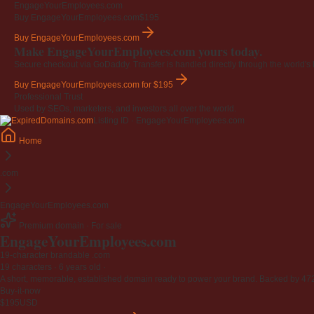
EngageYourEmployees.com
Buy EngageYourEmployees.com
$195
Buy EngageYourEmployees.com
Make EngageYourEmployees.com yours today.
Secure checkout via GoDaddy. Transfer is handled directly through the world's l
Buy EngageYourEmployees.com
for $195
Professional Trust
Used by SEOs, marketers, and investors all over the world.
Listing ID · EngageYourEmployees.com
Home
.com
EngageYourEmployees.com
Premium domain · For sale
EngageYourEmployees
.com
19-character brandable .com
19 characters ·
6 years old
·
A short, memorable, established domain ready to power your brand. Backed by 472 r
Buy-it-now
$195
USD