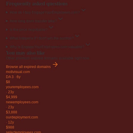
Frequently asked questions
How do I buy EngageYourEmployees.com?
How long does transfer take?
Is the price negotiable?
What happens if I don't win the auction?
Why is EngageYourEmployees.com valuable?
You may also like
Other premium expired domains available right now.
Browse all expired domains
motivisual
.com
DA 3
·
6y
$8
youremployees
.com
·
23y
$4,999
newemployees
.com
·
23y
$3,888
ourdeployment
.com
·
12y
$988
selectemployees
.com