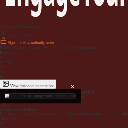
Available — Premium domain
Authority snapshot
Sign in to view authority score
Established backlink profile with
472
unique referring domains.
Backlinks
0
Ref Dom
472
Age
6y
×
View historical screenshot
Why EngageYourEmployees.com is worth it
Every claim below is backed by verified third-party data.
Established authority
Premium .com extension on a name that's instantly understandable — a defensible 
Trust Flow
23