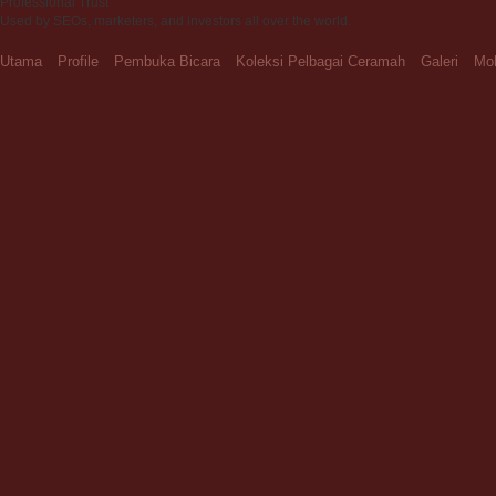
Professional Trust
Used by SEOs, marketers, and investors all over the world.
Utama
Profile
Pembuka Bicara
Koleksi Pelbagai Ceramah
Galeri
Moh