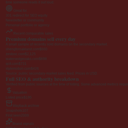
time someone reads it out loud.
Great for
301 redirect for SEO equity
Newsletter or community
Personal portfolio or agency
Recent comparable sales
Premium domains sell every day
A small sample of recently sold domains on the secondary market.
shengforoakland.com
$660
zestosc.com
$2,125
watersedgeoaks.com
$698
qcit.com
$731
stylemotion.com
$426
Source: public secondary-market sales feed. Prices in USD.
Full SEO & authority breakdown
Verified from public sources at the time of listing. Some advanced metrics requi
Valuation
Listed price
$195
Wayback archive
Snapshots
107
First seen
2009
Brand signals