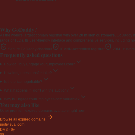
Why GoDaddy?
As the world's largest domain registrar with over
20 million customers
, GoDaddy 
range of TLDs. Its user-friendly interface and comprehensive services, including ho
Secure GoDaddy checkout
ICANN-accredited registrar
20M+ custome
Frequently asked questions
How do I buy EngageYourEmployees.com?
How long does transfer take?
Is the price negotiable?
What happens if I don't win the auction?
Why is EngageYourEmployees.com valuable?
You may also like
Other premium expired domains available right now.
Browse all expired domains
motivisual
.com
DA 3
·
6y
$8