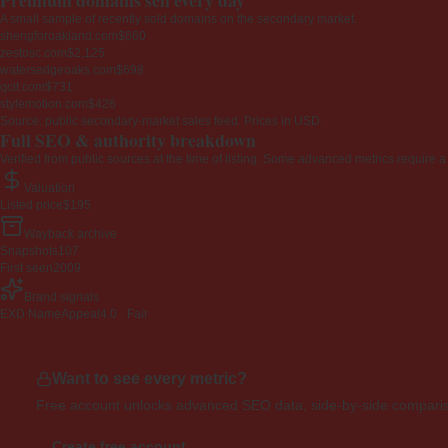
A small sample of recently sold domains on the secondary market.
shengforoakland.com
$660
zestosc.com
$2,125
watersedgeoaks.com
$698
qcit.com
$731
stylemotion.com
$426
Source: public secondary-market sales feed. Prices in USD.
Full SEO & authority breakdown
Verified from public sources at the time of listing. Some advanced metrics require a
Valuation
Listed price
$195
Wayback archive
Snapshots
107
First seen
2009
Brand signals
EXD NameAppeal
4.0 · Fair
Want to see every metric?
Free account unlocks advanced SEO data, side-by-side compariso
Create free account