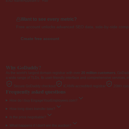
EXD NameAppeal
4.0 · Fair
Want to see every metric?
Free account unlocks advanced SEO data, side-by-side compar
Create free account
Why GoDaddy?
As the world's largest domain registrar with over
20 million customers
, GoDad
a wide range of TLDs. Its user-friendly interface and comprehensive services, i
Secure GoDaddy checkout
ICANN-accredited registrar
20M+ cust
Frequently asked questions
How do I buy EngageYourEmployees.com?
How long does transfer take?
Is the price negotiable?
What happens if I don't win the auction?