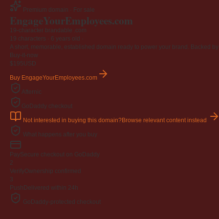
Premium domain · For sale
EngageYourEmployees
.com
19-character brandable .com
19 characters ·
6 years old
·
A short, memorable, established domain ready to power your brand. Backed by 4
Buy-it-now
$195
USD
Buy EngageYourEmployees.com
Afternic
GoDaddy checkout
Not interested in buying this domain?
Browse relevant content instead
What happens after you buy
Pay
Secure checkout on GoDaddy
2
Verify
Ownership confirmed
3
Push
Delivered within 24h
GoDaddy-protected checkout