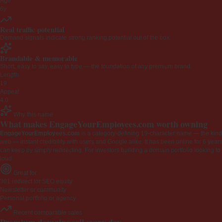
Age
6y
Real traffic potential
Demand signals indicate strong ranking potential out of the box.
Brandable & memorable
Short, easy to say, easy to type — the foundation of any premium brand.
Length
19
Appeal
4.0
Why this name
What makes EngageYourEmployees.com worth owning
EngageYourEmployees.com
is a category-defining 19-character name — the kind 
web — instant credibility with users and Google alike. It has been online for 6 years
can keep by simply redirecting. For investors building a domain portfolio looking to la
loud.
Great for
301 redirect for SEO equity
Newsletter or community
Personal portfolio or agency
Recent comparable sales
Premium domains sell every day