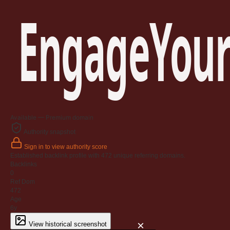
EngageYour
Available — Premium domain
Authority snapshot
Sign in to view authority score
Established backlink profile with
472
unique referring domains.
Backlinks
0
Ref Dom
472
Age
6y
×
View historical screenshot