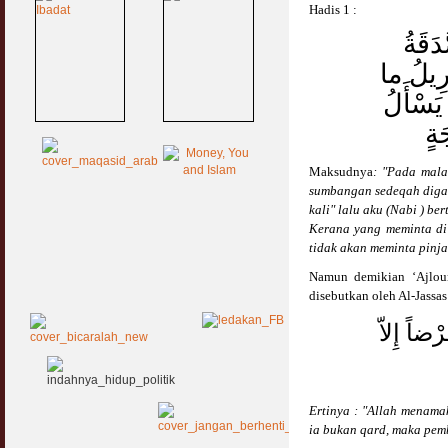
Hadis 1 :
َقَةُ
رِيلُ ما
يَسْأَلُ
ةٍ
Maksudnya
: "Pada mala
sumbangan sedeqah digan
kali" lalu aku (Nabi ) b
Kerana yang meminta di
tidak akan meminta pinja
Namun demikian ‘Ajlo
disebutkan oleh Al-Jassas
ْضاً إِلاّ
Ertinya : "Allah menama
ia bukan qard, maka pem