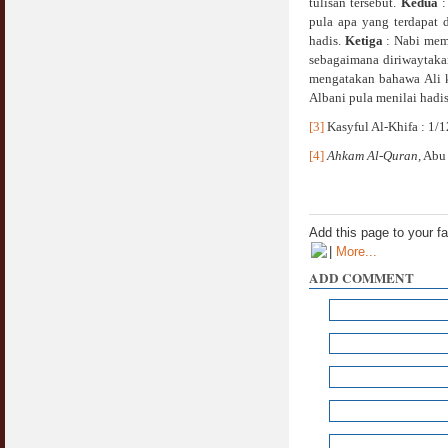
tulisan tersebut.
Kedua
:
Jangan
pula apa yang terdapat 
03 April 2009
hadis.
Ketiga
: Nabi mema
sebagaimana diriwaytaka
Berkenaan Witir & Tahajjud
mengatakan bahawa Ali k
20 October 2006
Albani pula menilai hadis
[3]
Kasyful Al-Khifa : 1/
[4]
Ahkam Al-Quran,
Abu 
Add this page to your f
|
More...
ADD COMMENT