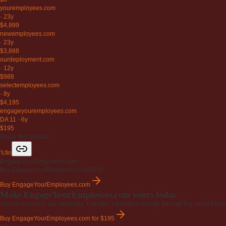
youremployees
.com
·
23y
$4,999
newemployees
.com
·
23y
$3,888
ourdeployment
.com
·
12y
$988
selectemployees
.com
·
8y
$4,195
engageyouremployees
.com
DA 11
·
6y
$195
Share this domain
𝕏
f
in
EngageYourEmployees.com
Buy EngageYourEmployees.com
$195
Buy EngageYourEmployees.com
Make EngageYourEmployees.com yours today.
Secure checkout via GoDaddy. Transfer is handled directly through the world's larg
Buy EngageYourEmployees.com
for $195