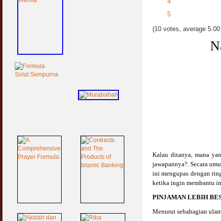
4
5
(10 votes, average 5.00 
N
Kalau ditanya, mana yan
jawapannya?.
Secara umu
ini mengupas dengan ring
ketika ingin membantu in
PINJAMAN LEBIH BE
Menurut sebahagian ulam