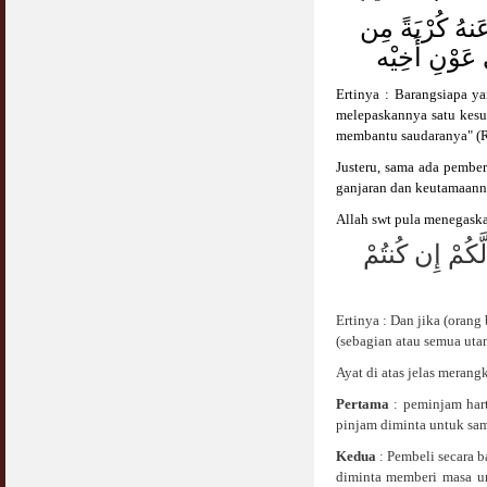
COVID19
هُ كُرْبَةً مِن
28 March 2020
Aurat Wanita : Apa Sudah Jadi ?
12 April 2007
عَوْنِ أَخِيْه
Rewards For Stay Safe at Home During
COVID19 Outbreak
Ertinya : Barangsiapa y
Ramadhan & Batalkah Puasa Kita Jika...
28 March 2020
melepaskannya satu kesu
18 June 2015
membantu saudaranya" (
Bahaya Nafsu Lelaki
Justeru, sama ada pembe
31 May 2007
ganjaran dan keutamaann
Allah swt pula menegask
Siapa Lelaki Dayus Menurut Islam ?
َكُمْ إِن كُنتُمْ
18 July 2007
Perbincangan Hukum Uptrend & Hai-O
06 August 2007
Ertinya : Dan jika (oran
(sebagian atau semua utan
Koleksi Ceramah & Displin Menadah Ilmu
Ayat di atas jelas meran
Dari Ceramah
20 August 2008
Pertama
: peminjam har
pinjam diminta untuk sa
Differences Between Islamic Banks &
Kedua
: Pembeli secara 
Conventional
diminta memberi masa u
22 February 2007