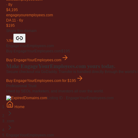
·
8y
$4,195
engageyouremployees
.com
DA 11
·
6y
$195
Share this domain
𝕏
f
in
EngageYourEmployees.com
Buy EngageYourEmployees.com
$195
Buy EngageYourEmployees.com
Make EngageYourEmployees.com yours today.
Secure checkout via GoDaddy. Transfer is handled directly through the world's l
Buy EngageYourEmployees.com
for $195
Professional Trust
Used by SEOs, marketers, and investors all over the world.
Listing ID · EngageYourEmployees.com
Home
.com
EngageYourEmployees.com