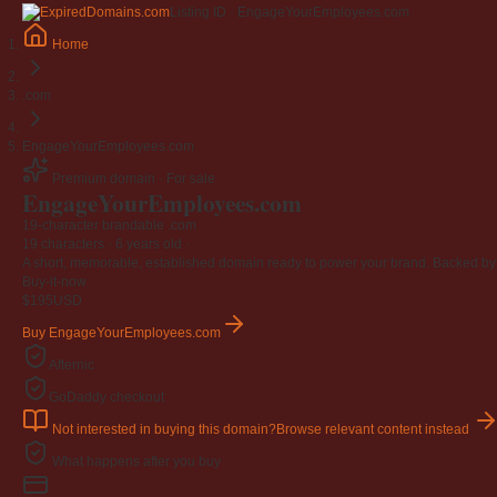
Listing ID · EngageYourEmployees.com
Home
.com
EngageYourEmployees.com
Premium domain · For sale
EngageYourEmployees
.com
19-character brandable .com
19 characters ·
6 years old
·
A short, memorable, established domain ready to power your brand. Backed by 4
Buy-it-now
$195
USD
Buy EngageYourEmployees.com
Afternic
GoDaddy checkout
Not interested in buying this domain?
Browse relevant content instead
What happens after you buy