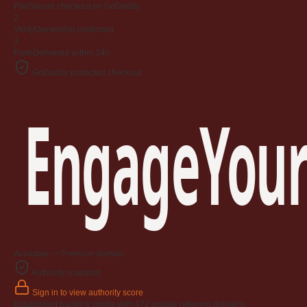
Pay
Secure checkout on GoDaddy
2
Verify
Ownership confirmed
3
Push
Delivered within 24h
GoDaddy-protected checkout
EngageYour
Available — Premium domain
Authority snapshot
Sign in to view authority score
Established backlink profile with
472
unique referring domains.