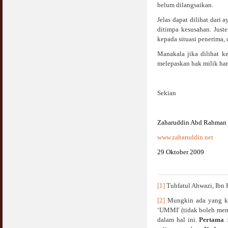
belum dilangsaikan.
Syahwat Terangsang Tika Puasa : Keliru
Jelas dapat dilihat dar
Mazi & Mani
ditimpa kesusahan. Juste
22 July 2012
kepada situasi penerima,
Manakala jika dilihat k
Hukum Nikah Wanita Hamil Anak Luar Nikah
melepaskan hak milik ha
07 May 2007
Hukum Labur & Berniaga Forex (Forex
Sekian
Trading)
07 January 2008
Zaharuddin Abd Rahman
Terkini Hukum ASB dan ASN
17 February 2009
www.zaharuddin.net
29 Oktober 2009
Subuh Tapi Masih Belum Mandi Wajib : Sah
Puasanya ?
23 August 2010
[1]
Tuhfatul Ahwazi, Ibn 
Menonton Filem Lucah Oleh Suami Isteri
[2]
Mungkin ada yang ke
16 May 2007
‘UMMI' (tidak boleh mem
dalam hal ini.
Pertama
:
Temuduga Kerja : Yang Perlu & Yang