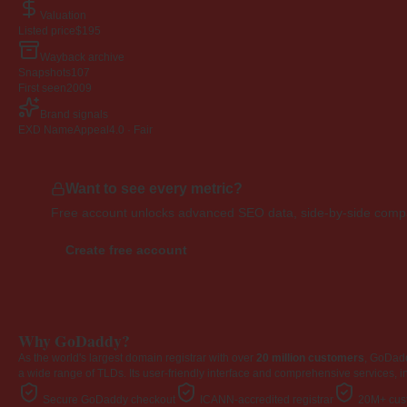
Valuation
Listed price
$195
Wayback archive
Snapshots
107
First seen
2009
Brand signals
EXD NameAppeal
4.0 · Fair
Want to see every metric?
Free account unlocks advanced SEO data, side-by-side compar
Create free account
Why GoDaddy?
As the world's largest domain registrar with over
20 million customers
, GoDad
a wide range of TLDs. Its user-friendly interface and comprehensive services, i
Secure GoDaddy checkout
ICANN-accredited registrar
20M+ cust