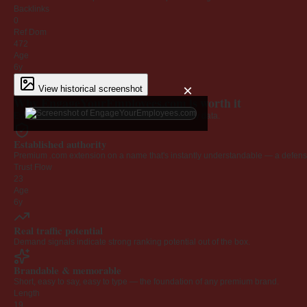
Backlinks
0
Ref Dom
472
Age
6y
×
View historical screenshot
Why EngageYourEmployees.com is worth it
Every claim below is backed by verified third-party data.
Established authority
Premium .com extension on a name that's instantly understandable — a defensib
Trust Flow
23
Age
6y
Real traffic potential
Demand signals indicate strong ranking potential out of the box.
Brandable & memorable
Short, easy to say, easy to type — the foundation of any premium brand.
Length
19