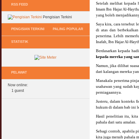
Setelah melihat kepada
RSS FEED
Imam Ibn Hajar Al-Hayth
yang boleh menjadikanny
Pengisian Terkini
Saya kira, cara tersebut
PENGISIAN TERKINI
PALING POPULAR
di atas dan berbekalka
penerima. Lebih memerlu
Inafah, Ibn Hajar Al-Hay
STATISTIK
Keperluan GIG Ekonomi Semasa & Selepas
Hukum Onani Lelaki & Wanita
COVID & PKP
07 February 2007
Berdasarkan kepada hadi
11 May 2020
kepada mereka yang san
Status Hukum Infinity Downline @ Login
Namun, jika dilihat suas
Pasca COVID, Bantu IKS Mikro Turunkan
Facebook Dapat RM100
dari kalangan mereka ya
Harga Iklan Media
PELAWAT
27 February 2010
11 May 2020
Manakala penerima pinja
Now online:
usahawan yang sudah kay
Multi Level Marketing Menurut Shariah
Morarorium 6 Bulan Dikecualikan 'Accrued
1 guest
perniagaannya.
08 April 2007
Interest/Profit'?
11 May 2020
Justeru, dalam konteks f
Perbincangan Hukum Pelaburan ASB :
hukum di dalam bab ini l
Kemaskini
PKP, COVID & Ekonom Negara Berundur 5
01 January 2008
Hasil penelitian itu, k
Tahun ?
pahala dari satu amalan.
11 May 2020
Oral Seks & Hukumnya
Sebagi contoh, apabila 
28 January 2008
kita juga meraih pahala 
Komen Ringkas Pakej Rangsangan Terbaru