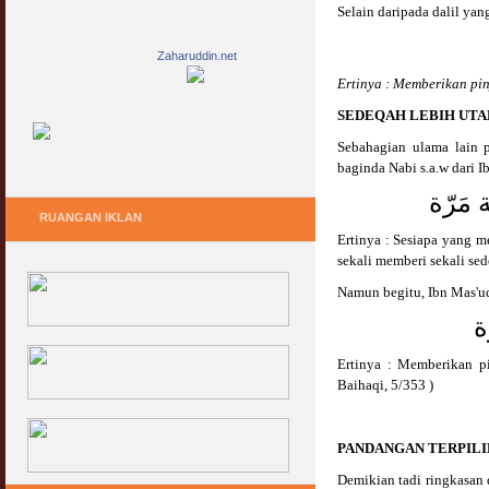
Selain daripada dalil yan
Zaharuddin.net
Ertinya : Memberikan pin
SEDEQAH LEBIH UT
Sebahagian ulama lain p
baginda Nabi s.a.w dari I
َة مَرّة
RUANGAN IKLAN
Ertinya : Sesiapa yang 
sekali memberi sekali se
Namun begitu, Ibn Mas'u
ّة
Ertinya : Memberikan pi
Baihaqi, 5/353 )
PANDANGAN TERPILI
Demikian tadi ringkasan