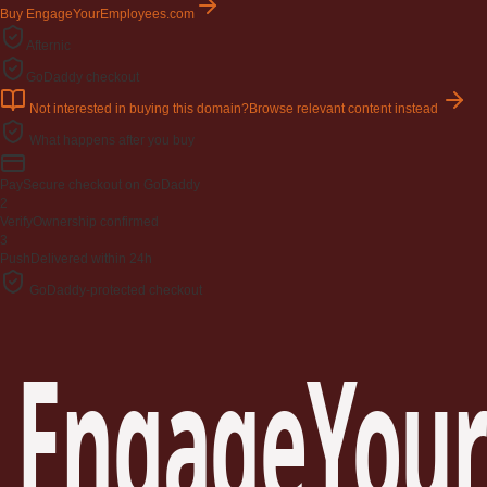
Buy EngageYourEmployees.com
Afternic
GoDaddy checkout
Not interested in buying this domain?
Browse relevant content instead
What happens after you buy
Pay
Secure checkout on GoDaddy
2
Verify
Ownership confirmed
3
Push
Delivered within 24h
GoDaddy-protected checkout
EngageYour