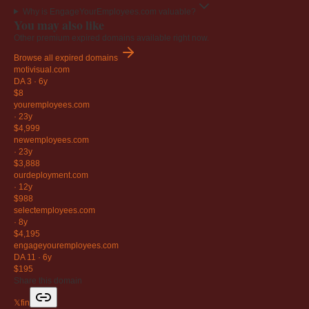
Why is EngageYourEmployees.com valuable?
You may also like
Other premium expired domains available right now.
Browse all expired domains
motivisual
.com
DA 3
·
6y
$8
youremployees
.com
·
23y
$4,999
newemployees
.com
·
23y
$3,888
ourdeployment
.com
·
12y
$988
selectemployees
.com
·
8y
$4,195
engageyouremployees
.com
DA 11
·
6y
$195
Share this domain
𝕏
f
in