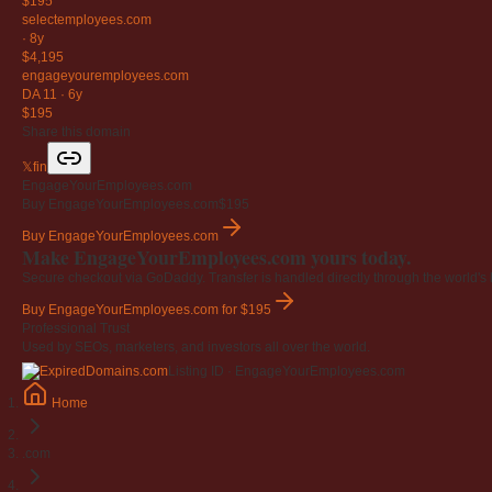
$195
selectemployees
.com
·
8y
$4,195
engageyouremployees
.com
DA 11
·
6y
$195
Share this domain
𝕏
f
in
EngageYourEmployees.com
Buy EngageYourEmployees.com
$195
Buy EngageYourEmployees.com
Make EngageYourEmployees.com yours today.
Secure checkout via GoDaddy. Transfer is handled directly through the world's l
Buy EngageYourEmployees.com
for $195
Professional Trust
Used by SEOs, marketers, and investors all over the world.
Listing ID · EngageYourEmployees.com
Home
.com