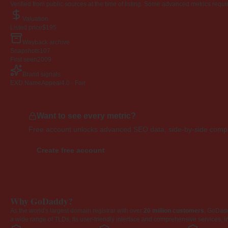
Verified from public sources at the time of listing. Some advanced metrics requi
Valuation
Listed price
$195
Wayback archive
Snapshots
107
First seen
2009
Brand signals
EXD NameAppeal
4.0 · Fair
Want to see every metric?
Free account unlocks advanced SEO data, side-by-side compar
Create free account
Why GoDaddy?
As the world's largest domain registrar with over
20 million customers
, GoDad
a wide range of TLDs. Its user-friendly interface and comprehensive services, i