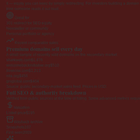
it — equity you can keep by simply redirecting. For investors building a domain por
time someone reads it out loud.
Great for
301 redirect for SEO equity
Newsletter or community
Personal portfolio or agency
Recent comparable sales
Premium domains sell every day
A small sample of recently sold domains on the secondary market.
sharkweb.com
$1,476
welcomebackinitiative.org
$510
lloveusa.com
$1,213
nila.org
$456
grsglobal.com
$404
Source: public secondary-market sales feed. Prices in USD.
Full SEO & authority breakdown
Verified from public sources at the time of listing. Some advanced metrics requi
Valuation
Listed price
$195
Wayback archive
Snapshots
107
First seen
2009