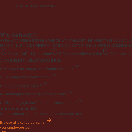
Create free account
Why GoDaddy?
As the world's largest domain registrar with over
20 million customers
, GoDaddy 
range of TLDs. Its user-friendly interface and comprehensive services, including ho
Secure GoDaddy checkout
ICANN-accredited registrar
20M+ custome
Frequently asked questions
How do I buy EngageYourEmployees.com?
How long does transfer take?
Is the price negotiable?
What happens if I don't win the auction?
Why is EngageYourEmployees.com valuable?
You may also like
Other premium expired domains available right now.
Browse all expired domains
youremployees
.com