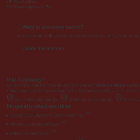
Brand signals
EXD NameAppeal
4.0 · Fair
Want to see every metric?
Free account unlocks advanced SEO data, side-by-side compar
Create free account
Why GoDaddy?
As the world's largest domain registrar with over
20 million customers
, GoDad
a wide range of TLDs. Its user-friendly interface and comprehensive services, i
Secure GoDaddy checkout
ICANN-accredited registrar
20M+ cust
Frequently asked questions
How do I buy EngageYourEmployees.com?
How long does transfer take?
Is the price negotiable?