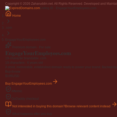
Copyright © 2026 Zaharuddin.net. All Rights Reserved. Developed and Mainta
Listing ID · EngageYourEmployees.com
Home
.com
EngageYourEmployees.com
Premium domain · For sale
EngageYourEmployees
.com
19-character brandable .com
19 characters ·
6 years old
·
A short, memorable, established domain ready to power your brand. Backed by 4
Buy-it-now
$195
USD
Buy EngageYourEmployees.com
Afternic
GoDaddy checkout
Not interested in buying this domain?
Browse relevant content instead
What happens after you buy