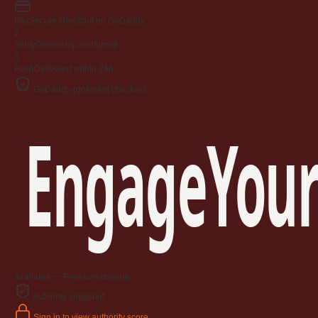
Pay
Secure checkout on GoDaddy
2
Verify
Ownership confirmed
3
Push
Delivered within 24h
GoDaddy-protected checkout
EngageYour
Available — Premium domain
Authority snapshot
Sign in to view authority score