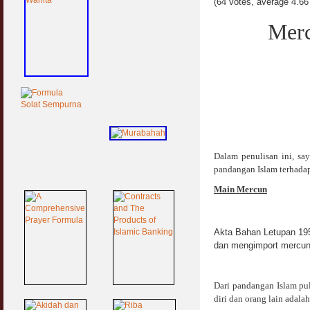
(64 votes, average 4.66 
Merc
Dalam penulisan ini, sa
pandangan Islam terhadap
Main Mercun
Akta Bahan Letupan 195
dan mengimport mercun 
Dari pandangan Islam p
diri dan orang lain adala