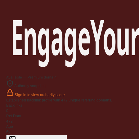
EngageYour
Available — Premium domain
Authority snapshot
Sign in to view authority score
Established backlink profile with
472
unique referring domains.
Backlinks
0
Ref Dom
472
Age
6y