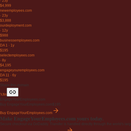
·
23y
$4,999
newemployees
.com
·
23y
$3,888
ourdeployment
.com
·
12y
$988
businessemployees
.com
DA 1
·
1y
$195
selectemployees
.com
·
8y
$4,195
engageyouremployees
.com
DA 11
·
6y
$195
Share this domain
𝕏
f
in
EngageYourEmployees.com
Buy EngageYourEmployees.com
$195
Buy EngageYourEmployees.com
Make EngageYourEmployees.com yours today.
Secure checkout via GoDaddy. Transfer is handled directly through the world's larg