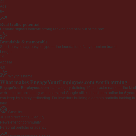
23
Age
6y
Real traffic potential
Demand signals indicate strong ranking potential out of the box.
Brandable & memorable
Short, easy to say, easy to type — the foundation of any premium brand.
Length
19
Appeal
4.0
Why this name
What makes EngageYourEmployees.com worth owning
EngageYourEmployees.com
is a category-defining 19-character name — the kind 
web — instant credibility with users and Google alike. It has been online for 6 years
can keep by simply redirecting. For investors building a domain portfolio looking to la
loud.
Great for
301 redirect for SEO equity
Newsletter or community
Personal portfolio or agency