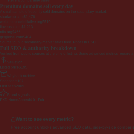
Recent comparable sales
Premium domains sell every day
A small sample of recently sold domains on the secondary market.
sharkweb.com
$1,476
welcomebackinitiative.org
$510
lloveusa.com
$1,213
nila.org
$456
grsglobal.com
$404
Source: public secondary-market sales feed. Prices in USD.
Full SEO & authority breakdown
Verified from public sources at the time of listing. Some advanced metrics require a
Valuation
Listed price
$195
Wayback archive
Snapshots
107
First seen
2009
Brand signals
EXD NameAppeal
4.0 · Fair
Want to see every metric?
Free account unlocks advanced SEO data, side-by-side compariso