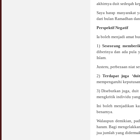
COVID19
akhirnya duit sedeqah kep
28 March 2020
Aurat Wanita : Apa Sudah Jadi ?
Saya harap masyarakat 
12 April 2007
dari bulan Ramadhan dan 
Rewards For Stay Safe at Home During
COVID19 Outbreak
Ramadhan & Batalkah Puasa Kita Jika...
Perspektif Negatif
28 March 2020
18 June 2015
Ia boleh menjadi amat bur
1)
Seseorang memberi
Bahaya Nafsu Lelaki
diberinya dan ada pula y
31 May 2007
Islam.
Siapa Lelaki Dayus Menurut Islam ?
Justeru, perbezaan niat 
18 July 2007
2)
Terdapat juga ‘dui
mempengaruhi keputusan p
Perbincangan Hukum Uptrend & Hai-O
06 August 2007
3) Disebutkan juga, dui
mengkritik individu yang
Koleksi Ceramah & Displin Menadah Ilmu
Ini boleh menjadikan kan
Dari Ceramah
benarnya.
20 August 2008
Walaupun demikian, pada
haram. Bagi mengelakkan
Differences Between Islamic Banks &
Conventional
jua jumlah yang didermaka
22 February 2007