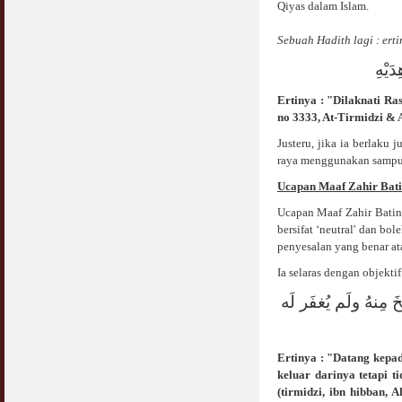
Qiyas dalam Islam.
Jangan
03 April 2009
Sebuah Hadith lagi
: ert
Berkenaan Witir & Tahajjud
َيْهِ
20 October 2006
Ertinya : "Dilaknati R
no 3333, At-Tirmidzi & A
Justeru, jika ia berlaku 
raya menggunakan sampul 
Ucapan Maaf Zahir Bat
Ucapan Maaf Zahir Batin 
bersifat ‘neutral' dan bo
penyesalan yang benar at
Ia selaras dengan objekt
نهُ ولَم يُغفَر لَه
Ertinya : "Datang kepa
keluar darinya tetapi 
(tirmidzi, ibn hibban,