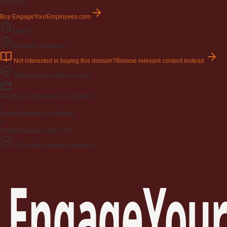
$195
USD
Buy EngageYourEmployees.com
Afternic
GoDaddy checkout
Not interested in buying this domain?
Browse relevant content instead
What happens after you buy
Pay
Secure checkout on GoDaddy
2
Verify
Ownership confirmed
3
Push
Delivered within 24h
GoDaddy-protected checkout
EngageYour