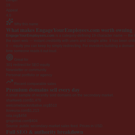
Length
19
Appeal
4.0
Why this name
What makes EngageYourEmployees.com worth owning
EngageYourEmployees.com
is a category-defining 19-character name — the k
the open web — instant credibility with users and Google alike. It has been onlin
it — equity you can keep by simply redirecting. For investors building a domain por
time someone reads it out loud.
Great for
301 redirect for SEO equity
Newsletter or community
Personal portfolio or agency
Recent comparable sales
Premium domains sell every day
A small sample of recently sold domains on the secondary market.
sharkweb.com
$1,476
welcomebackinitiative.org
$510
lloveusa.com
$1,213
nila.org
$456
grsglobal.com
$404
Source: public secondary-market sales feed. Prices in USD.
Full SEO & authority breakdown