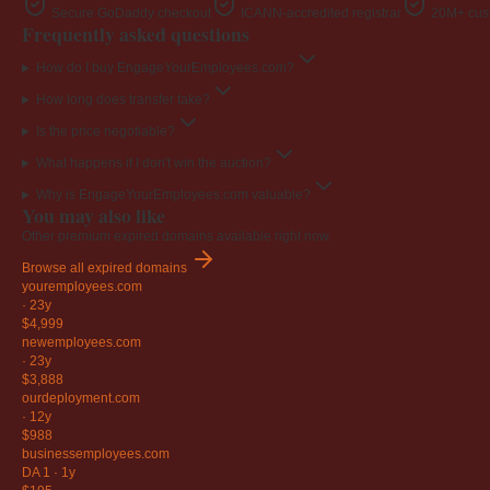
Secure GoDaddy checkout
ICANN-accredited registrar
20M+ cust
Frequently asked questions
How do I buy EngageYourEmployees.com?
How long does transfer take?
Is the price negotiable?
What happens if I don't win the auction?
Why is EngageYourEmployees.com valuable?
You may also like
Other premium expired domains available right now.
Browse all expired domains
youremployees
.com
·
23y
$4,999
newemployees
.com
·
23y
$3,888
ourdeployment
.com
·
12y
$988
businessemployees
.com
DA 1
·
1y