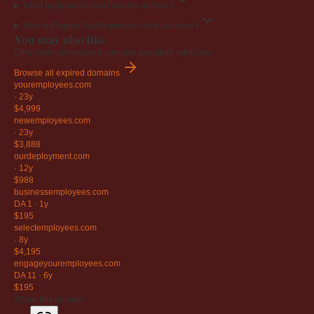
What happens if I don't win the auction?
Why is EngageYourEmployees.com valuable?
You may also like
Other premium expired domains available right now.
Browse all expired domains
youremployees
.com
·
23y
$4,999
newemployees
.com
·
23y
$3,888
ourdeployment
.com
·
12y
$988
businessemployees
.com
DA 1
·
1y
$195
selectemployees
.com
·
8y
$4,195
engageyouremployees
.com
DA 11
·
6y
$195
Share this domain