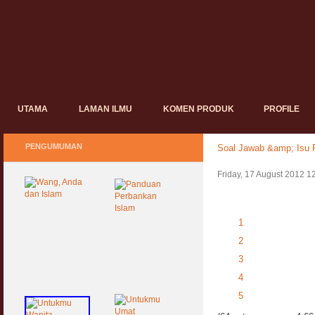
UTAMA
LAMAN ILMU
KOMEN PRODUK
PROFILE
PENGUMUMAN
Soal Jawab &amp; Isu P
Friday, 17 August 2012 1
1
2
3
4
5