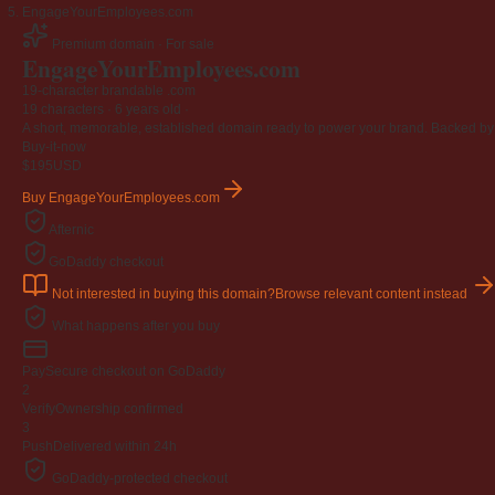
EngageYourEmployees.com
Premium domain · For sale
EngageYourEmployees
.com
19-character brandable .com
19 characters ·
6 years old
·
A short, memorable, established domain ready to power your brand. Backed by 4
Buy-it-now
$195
USD
Buy EngageYourEmployees.com
Afternic
GoDaddy checkout
Not interested in buying this domain?
Browse relevant content instead
What happens after you buy
Pay
Secure checkout on GoDaddy
2
Verify
Ownership confirmed
3
Push
Delivered within 24h
GoDaddy-protected checkout