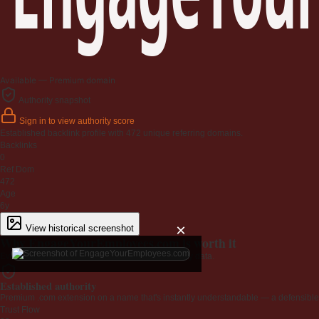
Available — Premium domain
Authority snapshot
Sign in to view authority score
Established backlink profile with
472
unique referring domains.
Backlinks
0
Ref Dom
472
Age
6y
×
View historical screenshot
Why EngageYourEmployees.com is worth it
Every claim below is backed by verified third-party data.
Established authority
Premium .com extension on a name that's instantly understandable — a defensible 
Trust Flow