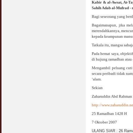
Kabir & al-Awsat, At-Ta
Sahih Adab al-Mufrad - 
Bagi seseorang yang ber
Bagaimanapun, jika mel
merendahkannya, mencuri 
kepada keampunan manusi
Tatkala itu, mangsa sah
Pada hemat saya, objekti
di hujung ramadhan atau 
Mengambil peluang cuti 
secara peribadi tidak na
‘alam.
Sekian
Zaharuddin Abd Rahman
http://www.zaharuddin.ne
25 Ramadhan 1428 H
7 Oktober 2007
ULANG SIAR : 26 Rama