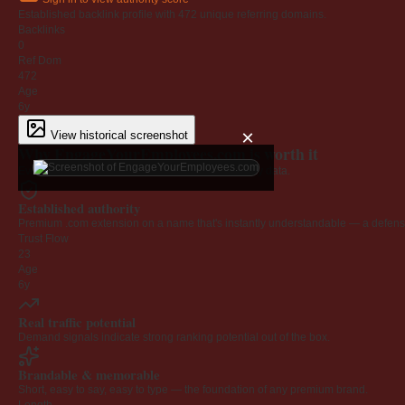
Established backlink profile with
472
unique referring domains.
Backlinks
0
Ref Dom
472
Age
6y
×
View historical screenshot
Why EngageYourEmployees.com is worth it
Every claim below is backed by verified third-party data.
Established authority
Premium .com extension on a name that's instantly understandable — a defensib
Trust Flow
23
Age
6y
Real traffic potential
Demand signals indicate strong ranking potential out of the box.
Brandable & memorable
Short, easy to say, easy to type — the foundation of any premium brand.