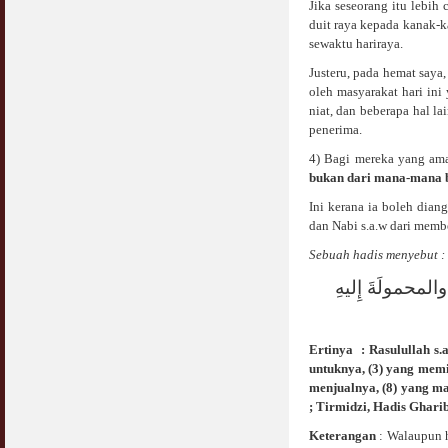
Jika seseorang itu lebi
duit raya kepada kanak-
Syahwat Terangsang Tika Puasa : Keliru
sewaktu hariraya.
Mazi & Mani
22 July 2012
Justeru, pada hemat saya
oleh masyarakat hari in
Hukum Nikah Wanita Hamil Anak Luar Nikah
niat, dan beberapa hal l
07 May 2007
penerima.
4) Bagi mereka yang amat
Hukum Labur & Berniaga Forex (Forex
bukan dari mana-mana b
Trading)
07 January 2008
Ini kerana ia boleh dia
dan Nabi s.a.w dari memb
Terkini Hukum ASB dan ASN
Sebuah hadis menyebut :
17 February 2009
لمحمولَةَ إِليهِ
Subuh Tapi Masih Belum Mandi Wajib : Sah
Puasanya ?
23 August 2010
Ertinya : Rasulullah s.
untuknya, (3) yang mem
Menonton Filem Lucah Oleh Suami Isteri
menjualnya, (8) yang ma
16 May 2007
; Tirmidzi, Hadis Gharib
Keterangan
: Walaupun h
Temuduga Kerja : Yang Perlu & Yang