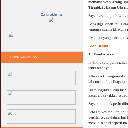
menyusahkan orang lai
Tirmidzi : Hasan Gharib
Zaharuddin.net
Saya masih ingat kisah y
Baca juga kisah ini "Dal
jemuran asrama kira-kira 
‘‘Mercun yang dilempar k
Baca Di Sini
3)
Pembaziran
RUANGAN IKLAN
Ia dikira satu pembazira
tentu arahnya.
Allah s.w.t mengurniakan
lalu membeli pelbagai je
Islam inginkan kita me
memperbanyakkan sedeqa
Saya kira, tidak perlu di
Sebagai kesimpulan, ibu 
bersifat tegas dalam ha
mercun sendiri seperti me