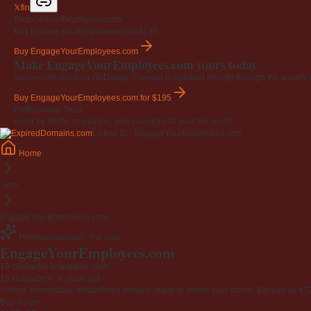
𝕏
f
in
EngageYourEmployees.com
Buy EngageYourEmployees.com
$195
Buy EngageYourEmployees.com
Make EngageYourEmployees.com yours today.
Secure checkout via GoDaddy. Transfer is handled directly through the world's l
Buy EngageYourEmployees.com
for $195
Professional Trust
Used by SEOs, marketers, and investors all over the world.
Listing ID · EngageYourEmployees.com
Home
.com
EngageYourEmployees.com
Premium domain · For sale
EngageYourEmployees
.com
19-character brandable .com
19 characters ·
6 years old
·
A short, memorable, established domain ready to power your brand. Backed by 472 r
Buy-it-now