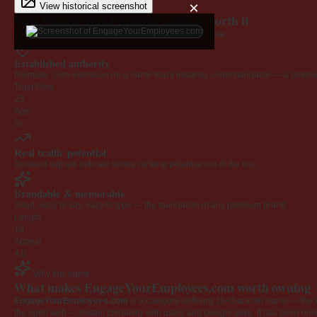
×
View historical screenshot
Why EngageYourEmployees.com is worth it
Every claim below is backed by verified third-party data.
Established authority
Premium .com extension on a name that's instantly understandable — a defensib
Trust Flow
23
Age
6y
Real traffic potential
Demand signals indicate strong ranking potential out of the box.
Brandable & memorable
Short, easy to say, easy to type — the foundation of any premium brand.
Length
19
Appeal
4.0
Why this name
What makes EngageYourEmployees.com worth owning
EngageYourEmployees.com
is a category-defining 19-character name — the k
the open web — instant credibility with users and Google alike. It has been onlin