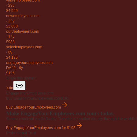
youremployees
.com
·
23y
$4,999
newemployees
.com
·
23y
$3,888
ourdeployment
.com
·
12y
$988
selectemployees
.com
·
8y
$4,195
engageyouremployees
.com
DA 11
·
6y
$195
Share this domain
𝕏
f
in
EngageYourEmployees.com
Buy EngageYourEmployees.com
$195
Buy EngageYourEmployees.com
Make EngageYourEmployees.com yours today.
Secure checkout via GoDaddy. Transfer is handled directly through the world's l
Buy EngageYourEmployees.com
for $195
Professional Trust