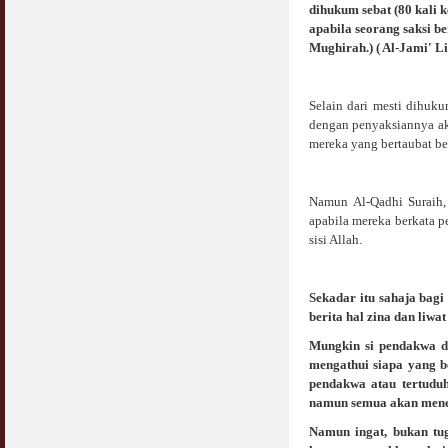
dihukum sebat (80 kali
apabila seorang saksi b
Syahwat Terangsang Tika Puasa : Keliru
Mughirah.) ( Al-Jami' L
Mazi & Mani
22 July 2012
Selain dari mesti dihuk
Hukum Nikah Wanita Hamil Anak Luar Nikah
dengan penyaksiannya aka
07 May 2007
mereka yang bertaubat b
Hukum Labur & Berniaga Forex (Forex
Trading)
Namun Al-Qadhi Suraih,
07 January 2008
apabila mereka berkata p
sisi Allah.
Terkini Hukum ASB dan ASN
17 February 2009
Sekadar itu sahaja bag
Subuh Tapi Masih Belum Mandi Wajib : Sah
berita hal zina dan liwat 
Puasanya ?
23 August 2010
Mungkin si pendakwa 
mengathui siapa yang 
Menonton Filem Lucah Oleh Suami Isteri
pendakwa atau tertuduh
16 May 2007
namun semua akan mene
Namun ingat, bukan tug
Temuduga Kerja : Yang Perlu & Yang