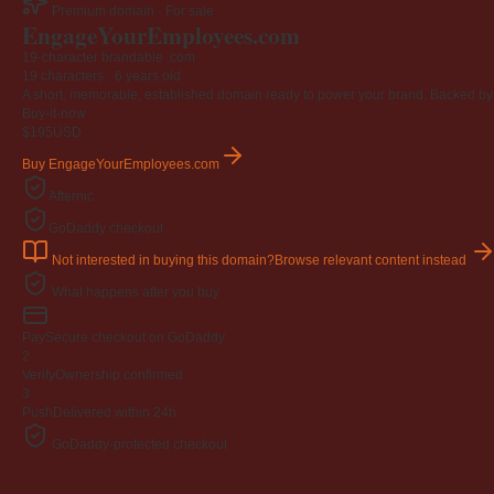
Premium domain · For sale
EngageYourEmployees
.com
19-character brandable .com
19 characters ·
6 years old
·
A short, memorable, established domain ready to power your brand. Backed by 4
Buy-it-now
$195
USD
Buy EngageYourEmployees.com
Afternic
GoDaddy checkout
Not interested in buying this domain?
Browse relevant content instead
What happens after you buy
Pay
Secure checkout on GoDaddy
2
Verify
Ownership confirmed
3
Push
Delivered within 24h
GoDaddy-protected checkout