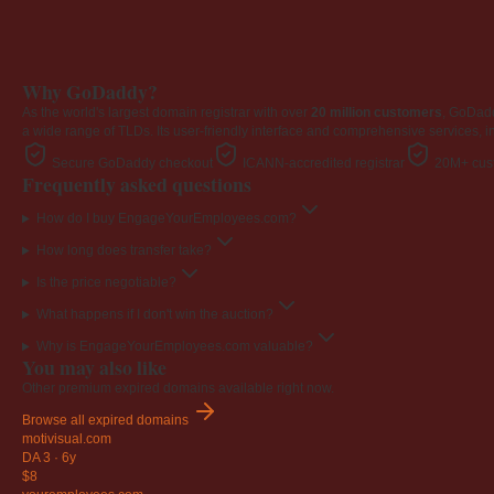
Why GoDaddy?
As the world's largest domain registrar with over
20 million customers
, GoDad
a wide range of TLDs. Its user-friendly interface and comprehensive services, i
Secure GoDaddy checkout
ICANN-accredited registrar
20M+ cust
Frequently asked questions
How do I buy EngageYourEmployees.com?
How long does transfer take?
Is the price negotiable?
What happens if I don't win the auction?
Why is EngageYourEmployees.com valuable?
You may also like
Other premium expired domains available right now.
Browse all expired domains
motivisual
.com
DA 3
·
6y
$8