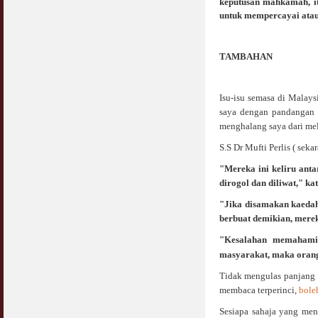
keputusan mahkamah, it
Jangan
untuk mempercayai ata
03 April 2009
Berkenaan Witir & Tahajjud
TAMBAHAN
20 October 2006
Isu-isu semasa di Malays
saya dengan pandangan b
menghalang saya dari mel
S.S Dr Mufti Perlis ( seka
"Mereka ini keliru ant
dirogol dan diliwat," kat
"Jika disamakan kaedah
berbuat demikian, merek
"Kesalahan memahami 
masyarakat, maka orang 
Tidak mengulas panjang i
membaca terperinci,
bole
Sesiapa sahaja yang men