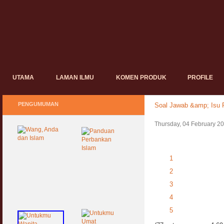
UTAMA
LAMAN ILMU
KOMEN PRODUK
PROFILE
PENGUMUMAN
Soal Jawab &amp; Isu P
Thursday, 04 February 2
1
2
3
4
5