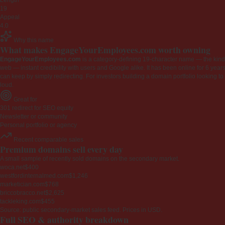
Length
19
Appeal
4.0
Why this name
What makes EngageYourEmployees.com worth owning
EngageYourEmployees.com
is a category-defining 19-character name — the kind 
web — instant credibility with users and Google alike. It has been online for 6 years
can keep by simply redirecting. For investors building a domain portfolio looking to la
loud.
Great for
301 redirect for SEO equity
Newsletter or community
Personal portfolio or agency
Recent comparable sales
Premium domains sell every day
A small sample of recently sold domains on the secondary market.
woca.net
$400
westfordinternalmed.com
$1,246
marketician.com
$768
briccobracco.net
$2,625
tackleking.com
$455
Source: public secondary-market sales feed. Prices in USD.
Full SEO & authority breakdown