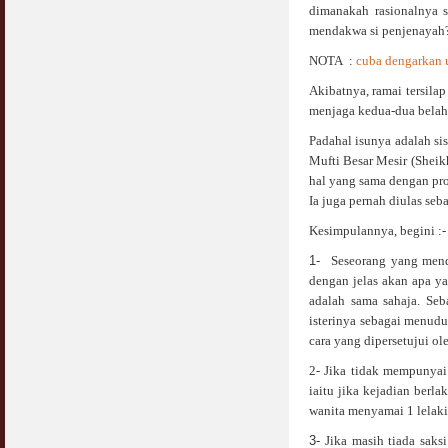
dimanakah rasionalnya s
mendakwa si penjenayah?.
NOTA :
cuba dengarkan u
Akibatnya, ramai tersila
menjaga kedua-dua belah
Padahal isunya adalah si
Mufti Besar Mesir (Sheik
hal yang sama dengan pro
Ia juga pernah diulas se
Kesimpulannya, begini :-
1-
Seseorang yang mend
dengan jelas akan apa y
adalah sama sahaja. Se
isterinya sebagai menuduh
cara yang dipersetujui ol
2- Jika tidak mempunyai
iaitu jika kejadian berl
wanita menyamai 1 lelaki.
3-
Jika masih tiada sak