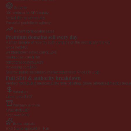
Great for
301 redirect for SEO equity
Newsletter or community
Personal portfolio or agency
Recent comparable sales
Premium domains sell every day
A small sample of recently sold domains on the secondary market.
woca.net
$400
westfordinternalmed.com
$1,246
marketician.com
$768
briccobracco.net
$2,625
tackleking.com
$455
Source: public secondary-market sales feed. Prices in USD.
Full SEO & authority breakdown
Verified from public sources at the time of listing. Some advanced metrics requi
Valuation
Listed price
$195
Wayback archive
Snapshots
107
First seen
2009
Brand signals
EXD NameAppeal
4.0 · Fair