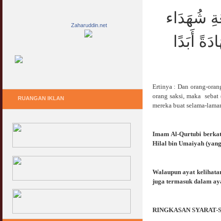
عَةِ شُهَدَاء
Zaharuddin.net
دَةً أَبَدًا
Ertinya : Dan orang-ora
orang saksi, maka sebat 
RUANGAN IKLAN
mereka buat selama-laman
Imam Al-Qurtubi berkata
Hilal bin Umaiyah (yang
Walaupun ayat kelihata
juga termasuk dalam aya
RINGKASAN SYARAT-