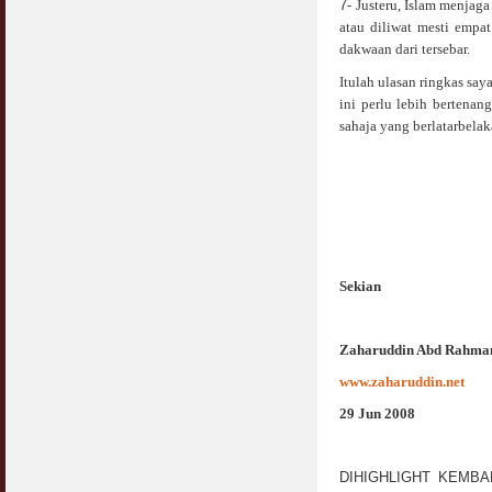
7-
Justeru, Islam menjag
atau diliwat mesti empa
dakwaan dari tersebar.
Itulah ulasan ringkas sa
ini perlu lebih bertenan
sahaja yang berlatarbela
Sekian
Zaharuddin Abd Rahma
www.zaharuddin.net
29 Jun 2008
DIHIGHLIGHT KEMBAL