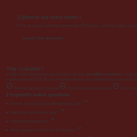
Want to see every metric?
Free account unlocks advanced SEO data, side-by-side compar
Create free account
Why GoDaddy?
As the world's largest domain registrar with over
20 million customers
, GoDad
a wide range of TLDs. Its user-friendly interface and comprehensive services, i
Secure GoDaddy checkout
ICANN-accredited registrar
20M+ cust
Frequently asked questions
How do I buy EngageYourEmployees.com?
How long does transfer take?
Is the price negotiable?
What happens if I don't win the auction?