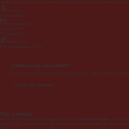
Verified from public sources at the time of listing. Some advanced metrics require a
Valuation
Listed price
$195
Wayback archive
Snapshots
107
First seen
2009
Brand signals
EXD NameAppeal
4.0 · Fair
Want to see every metric?
Free account unlocks advanced SEO data, side-by-side compariso
Create free account
Why GoDaddy?
As the world's largest domain registrar with over
20 million customers
, GoDaddy 
range of TLDs. Its user-friendly interface and comprehensive services, including ho