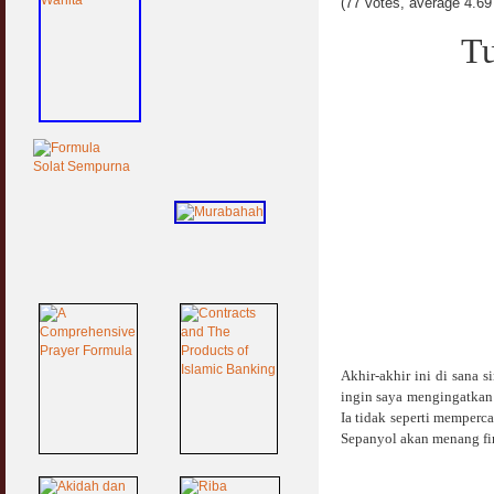
(77 votes, average 4.69 
Tu
Akhir-akhir ini di sana 
ingin saya mengingatkan
Ia tidak seperti memperc
Sepanyol akan menang fin