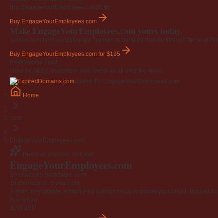
Buy EngageYourEmployees.com
$195
Buy EngageYourEmployees.com
Make EngageYourEmployees.com yours today.
Secure checkout via GoDaddy. Transfer is handled directly through the world's l
Buy EngageYourEmployees.com
for $195
Professional Trust
Used by SEOs, marketers, and investors all over the world.
Listing ID · EngageYourEmployees.com
Home
.com
EngageYourEmployees.com
Premium domain · For sale
EngageYourEmployees
.com
19-character brandable .com
19 characters ·
6 years old
·
A short, memorable, established domain ready to power your brand. Backed by 4
Buy-it-now
$195
USD