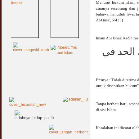
Menurut hukum Islam, se
zinanya seseorang dan j
bahawa menuduh liwat tan
Al-Qina', 6/433)
Imam Abi Ishak As-Shirazi
ي الحد في
Ertinya : Tidak diterima 
untuk disabitkan hukum"
Tanpa berhati-hati, ses
di sisi Islam.
Kesalahan ini dicatat oleh