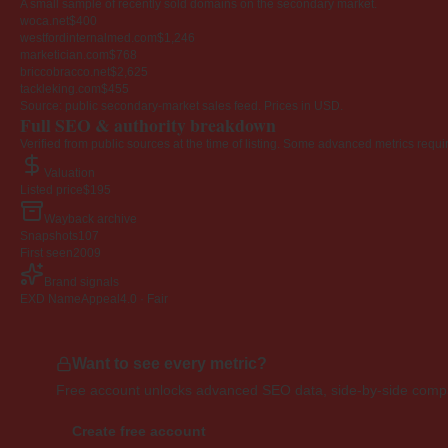
A small sample of recently sold domains on the secondary market.
woca.net
$400
westfordinternalmed.com
$1,246
marketician.com
$768
briccobracco.net
$2,625
tackleking.com
$455
Source: public secondary-market sales feed. Prices in USD.
Full SEO & authority breakdown
Verified from public sources at the time of listing. Some advanced metrics requi
Valuation
Listed price
$195
Wayback archive
Snapshots
107
First seen
2009
Brand signals
EXD NameAppeal
4.0 · Fair
Want to see every metric?
Free account unlocks advanced SEO data, side-by-side compar
Create free account