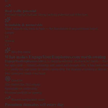
6y
Real traffic potential
Demand signals indicate strong ranking potential out of the box.
Brandable & memorable
Short, easy to say, easy to type — the foundation of any premium brand.
Length
19
Appeal
4.0
Why this name
What makes EngageYourEmployees.com worth owning
EngageYourEmployees.com
is a category-defining 19-character name — the k
the open web — instant credibility with users and Google alike. It has been onlin
it — equity you can keep by simply redirecting. For investors building a domain por
time someone reads it out loud.
Great for
301 redirect for SEO equity
Newsletter or community
Personal portfolio or agency
Recent comparable sales
Premium domains sell every day