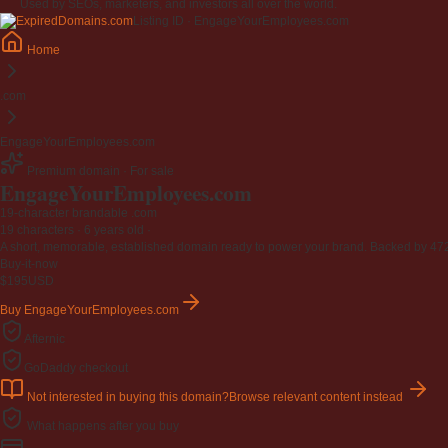
Used by SEOs, marketers, and investors all over the world.
Listing ID · EngageYourEmployees.com
Home
.com
EngageYourEmployees.com
Premium domain · For sale
EngageYourEmployees
.com
19-character brandable .com
19 characters ·
6 years old
·
A short, memorable, established domain ready to power your brand. Backed by 472 r
Buy-it-now
$195
USD
Buy EngageYourEmployees.com
Afternic
GoDaddy checkout
Not interested in buying this domain?
Browse relevant content instead
What happens after you buy