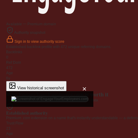
Available — Premium domain
Authority snapshot
Sign in to view authority score
Established backlink profile with
472
unique referring domains.
Backlinks
0
Ref Dom
472
Age
6y
×
View historical screenshot
Why EngageYourEmployees.com is worth it
Every claim below is backed by verified third-party data.
Established authority
Premium .com extension on a name that's instantly understandable — a defensib
Trust Flow
23
Age