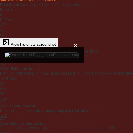
Established backlink profile with
472
unique referring domains.
Backlinks
0
Ref Dom
472
Age
6y
×
View historical screenshot
Why EngageYourEmployees.com is worth it
Every claim below is backed by verified third-party data.
Established authority
Premium .com extension on a name that's instantly understandable — a defensible 
Trust Flow
23
Age
6y
Real traffic potential
Demand signals indicate strong ranking potential out of the box.
Brandable & memorable
Short, easy to say, easy to type — the foundation of any premium brand.