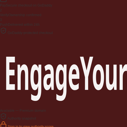
Pay
Secure checkout on GoDaddy
2
Verify
Ownership confirmed
3
Push
Delivered within 24h
GoDaddy-protected checkout
EngageYour
Available — Premium domain
Authority snapshot
Sign in to view authority score