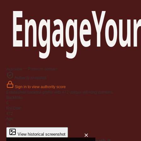
EngageYour
Available — Premium domain
Authority snapshot
Sign in to view authority score
Established backlink profile with
472
unique referring domains.
Backlinks
0
Ref Dom
472
Age
6y
×
View historical screenshot
Why EngageYourEmployees.com is worth it