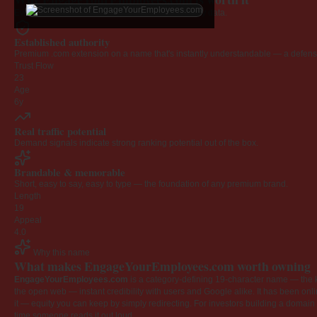
Every claim below is backed by verified third-party data.
Established authority
Premium .com extension on a name that's instantly understandable — a defensib
Trust Flow
23
Age
6y
Real traffic potential
Demand signals indicate strong ranking potential out of the box.
Brandable & memorable
Short, easy to say, easy to type — the foundation of any premium brand.
Length
19
Appeal
4.0
Why this name
What makes EngageYourEmployees.com worth owning
EngageYourEmployees.com
is a category-defining 19-character name — the k
the open web — instant credibility with users and Google alike. It has been onlin
it — equity you can keep by simply redirecting. For investors building a domain por
time someone reads it out loud.