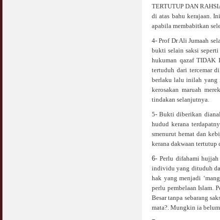
TERTUTUP DAN RAHSIA. Ker
di atas bahu kerajaan. I
apabila membabitkan seleb
4- Prof Dr Ali Jumaah sel
bukti selain saksi seper
hukuman qazaf TIDAK
tertuduh dari tercemar
berlaku lalu inilah yang
kerosakan maruah merek
tindakan selanjutnya.
5- Bukti diberikan diana
hudud kerana terdapatny
smenurut hemat dan kebi
kerana dakwaan tertutup 
6-
Perlu difahami hujja
individu yang dituduh 
hak yang menjadi ‘mang
perlu pembelaan Islam. P
Besar tanpa sebarang sa
mata?. Mungkin ia belum 