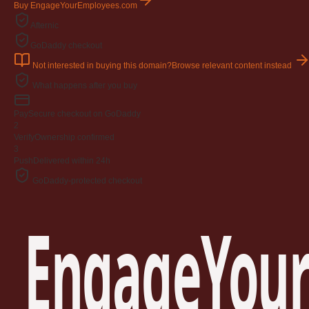
Buy EngageYourEmployees.com
Afternic
GoDaddy checkout
Not interested in buying this domain?
Browse relevant content instead
What happens after you buy
Pay
Secure checkout on GoDaddy
2
Verify
Ownership confirmed
3
Push
Delivered within 24h
GoDaddy-protected checkout
EngageYour