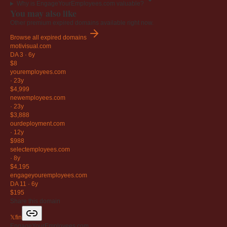
Why is EngageYourEmployees.com valuable?
You may also like
Other premium expired domains available right now.
Browse all expired domains
motivisual
.com
DA 3
·
6y
$8
youremployees
.com
·
23y
$4,999
newemployees
.com
·
23y
$3,888
ourdeployment
.com
·
12y
$988
selectemployees
.com
·
8y
$4,195
engageyouremployees
.com
DA 11
·
6y
$195
Share this domain
𝕏
f
in
EngageYourEmployees.com