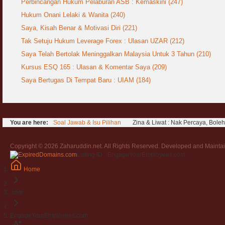
Perbincangan Hukum Pelaburan ASB : Kemaskini (247)
Hukum Onani Lelaki & Wanita (240)
Saya, Kisah Benar & Motivasi Diri (221)
Tak Setuju Hukum Leverage Forex : Ulasan UZAR (212)
Saya Telah Bertolak Meninggalkan Malaysia Untuk 3 Tahun (210)
Kursus ESQ 165 : Ulasan & Komentar Saya (209)
Saya Bertugas Di Tempat Baru : UIAM (184)
You are here:
Soal Jawab & Isu Pilihan
Zina & Liwat : Nak Percaya, Boleh
Copyright © 2026 Zaharuddin.net. All Rights Reserved. Developed and Mainta
Listing ID · EngageYourEmployees.com
Home
.com
EngageYourEmployees.com