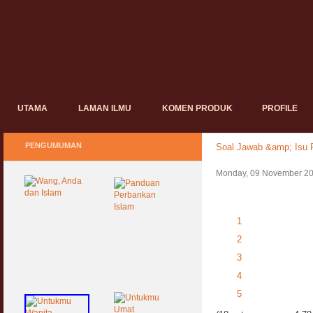
UTAMA
LAMAN ILMU
KOMEN PRODUK
PROFILE
PENGUMUMAN
Soal Jawab &amp; Isu P
Monday, 09 November 20
1
2
3
4
5