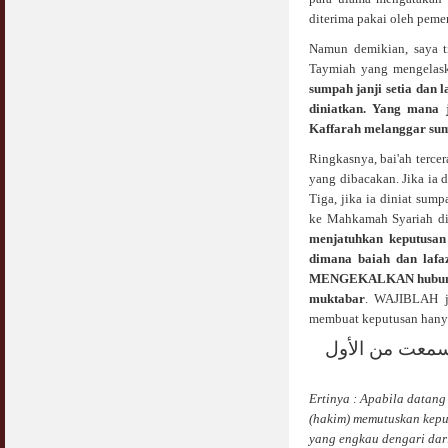
diterima pakai oleh peme
Namun demikian, saya t
Taymiah yang mengelaska
sumpah janji setia dan 
diniatkan. Yang mana 
Kaffarah melanggar su
Ringkasnya, bai'ah terce
yang dibacakan. Jika ia d
Tiga, jika ia diniat sum
ke Mahkamah Syariah di
menjatuhkan keputusan
dimana baiah dan lafaz
MENGEKALKAN hubungan
muktabar
. WAJIBLAH ju
membuat keputusan hanya b
سمعت من الأول
Ertinya : Apabila datan
(hakim) memutuskan kepu
yang engkau dengari dar