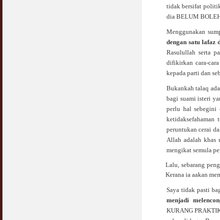
tidak bersifat polit
dia BELUM BOLEH D
Menggunakan sumpa
dengan satu lafaz 
Rasulullah serta p
difikirkan cara-car
kepada parti dan se
Bukankah talaq adal
bagi suami isteri y
perlu hal sebegini
ketidaksefahaman t
peruntukan cerai da
Allah adalah khas 
mengikat semula pe
Lalu, sebarang peng
Kerana ia aakan mem
Saya tidak pasti ba
menjadi melencon
KURANG PRAKTIKA