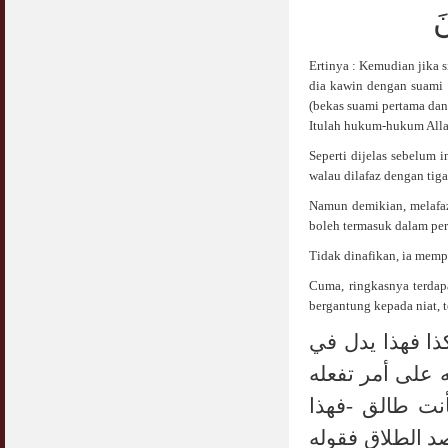
َ
Ertinya : Kemudian jika 
dia kawin dengan suami 
(bekas suami pertama da
Itulah hukum-hukum Alla
Seperti dijelas sebelum 
walau dilafaz dengan tiga
Namun demikian, melafazka
boleh termasuk dalam per
Tidak dinafikan, ia memp
Cuma, ringkasnya terda
bergantung kepada niat, t
ذا فهذا يدل في
 على أمر تفعله
فهذا
-
أنت طالق
صد الطلاق فقوله