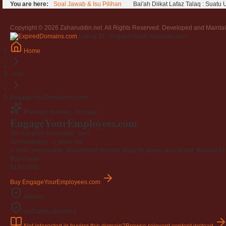
You are here:
Soal Jawab & Isu Pilihan
Bai'ah Diikat Lafaz Talaq : Suatu
Copyright © 2026 Zaharuddin.net. All Rights Reserved. Developed and Mainta
Listing ID · EngageYourEmployees.com
Home
.com
EngageYourEmployees.com
Premium domain · For sale
Engage
Your
Employees
.com
19-character brandable .com
19 characters ·
6 years old
A short, memorable, established domain ready to power your brand. Backed by 4
Buy-it-now
$195
USD
Buy EngageYourEmployees.com
Afternic
GoDaddy checkout
Not interested in buying this domain?
Browse relevant content instead