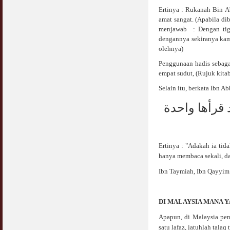
Ertinya : Rukanah Bin Ab
Syahwat Terangsang Tika Puasa : Keliru
amat sangat. (Apabila d
Mazi & Mani
menjawab : Dengan tiga
22 July 2012
dengannya sekiranya kam
olehnya)
Hukum Nikah Wanita Hamil Anak Luar Nikah
Penggunaan hadis sebaga
07 May 2007
empat sudut, (Rujuk kitab
Hukum Labur & Berniaga Forex (Forex
Selain itu, berkata Ibn Ab
Trading)
07 January 2008
 قرأها واحدة
Terkini Hukum ASB dan ASN
17 February 2009
Ertinya : "Adakah ia tid
hanya membaca sekali, da
Subuh Tapi Masih Belum Mandi Wajib : Sah
Puasanya ?
Ibn Taymiah, Ibn Qayyim
23 August 2010
Menonton Filem Lucah Oleh Suami Isteri
DI MALAYSIA MANA 
16 May 2007
Apapun, di Malaysia pen
Temuduga Kerja : Yang Perlu & Yang
satu lafaz, jatuhlah talaq 