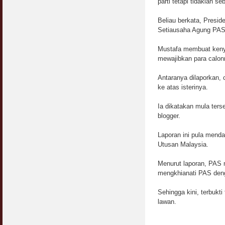
parti tetapi tidaklah 
Beliau berkata, Presi
Setiausaha Agung PAS 
Mustafa membuat kenya
mewajibkan para calonny
Antaranya dilaporkan, 
ke atas isterinya.
Ia dikatakan mula ters
blogger.
Laporan ini pula menda
Utusan Malaysia.
Menurut laporan, PAS m
mengkhianati PAS deng
Sehingga kini, terbukt
lawan.