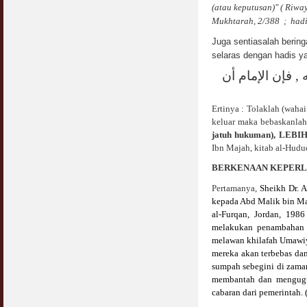
(atau keputusan)" ( Riwa
Mukhtarah, 2/388 ; hadit
Juga sentiasalah berin
selaras dengan hadis y
 فإن الإمام أن
Ertinya : Tolaklah (waha
keluar maka bebaskanlah
jatuh hukuman), LEBIH
Ibn Majah, kitab al-Hudud
BERKENAAN KEPERLU
Pertamanya,
Sheikh Dr. 
kepada Abd Malik bin Ma
al-Furqan, Jordan, 1986
melakukan penambahan 
melawan khilafah Umawiya
mereka akan terbebas dan
sumpah sebegini di zama
membantah dan mengugur
cabaran dari pemerintah. 