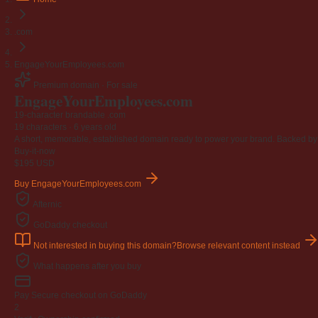
.com
EngageYourEmployees.com
Premium domain · For sale
Engage
Your
Employees
.com
19-character brandable .com
19 characters ·
6 years old
A short, memorable, established domain ready to power your brand. Backed by 4
Buy-it-now
$195
USD
Buy EngageYourEmployees.com
Afternic
GoDaddy checkout
Not interested in buying this domain?
Browse relevant content instead
What happens after you buy
Pay
Secure checkout on GoDaddy
2