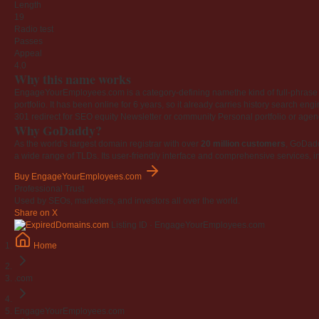
Length
19
Radio test
Passes
Appeal
4.0
Why this name works
EngageYourEmployees.com is a category-defining namethe kind of full-phrase na
portfolio. It has been online for 6 years, so it already carries history search en
301 redirect for SEO equity
Newsletter or community
Personal portfolio or age
Why GoDaddy?
As the world's largest domain registrar with over
20 million customers
, GoDad
a wide range of TLDs. Its user-friendly interface and comprehensive services, i
Buy EngageYourEmployees.com
Professional Trust
Used by SEOs, marketers, and investors all over the world.
Share on X
Listing ID · EngageYourEmployees.com
Home
.com
EngageYourEmployees.com