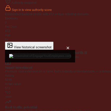
Authority snapshot
Sign in to view authority score
Established backlink profile with
472
unique referring domains.
Backlinks
0
Ref Dom
472
Age
6y
×
View historical screenshot
Why EngageYourEmployees.com is worth it
Every claim below is backed by verified third-party data.
Smart investment
Premium .com extension on a name that's instantly understandable — a defensib
Asking
$195
AI fair value
$73
TLD
.com
Real traffic potential
Demand signals indicate strong ranking potential out of the box.