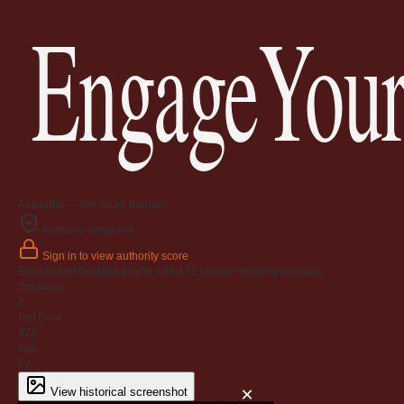
EngageYour
Available — Premium domain
Authority snapshot
Sign in to view authority score
Established backlink profile with
472
unique referring domains.
Backlinks
0
Ref Dom
472
Age
6y
×
View historical screenshot