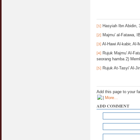
Hasyiah Ibn Abidin, 
[1]
Majmu' al-Fatawa, I
[2]
Al-Hawi Al-kabir, Al-
[3]
Rujuk Majmu' Al-Fat
[4]
seorang hamba 2) Membe
Rujuk At-Tasyi' Al-J
[5]
Add this page to your f
|
More...
ADD COMMENT