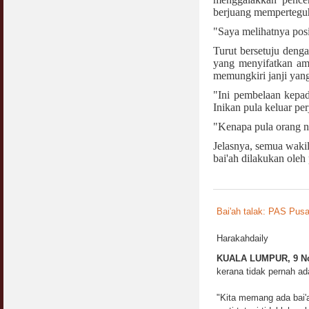
berjuang memperteguh
"Saya melihatnya posi
Turut bersetuju den
yang menyifatkan ama
memungkiri janji yang
"Ini pembelaan kepada
Inikan pula keluar pe
"Kenapa pula orang na
Jelasnya, semua wak
bai'ah dilakukan oleh 
Bai'ah talak: PAS Pusa
Harakahdaily
KUALA LUMPUR, 9 N
kerana tidak pernah ad
"Kita memang ada bai'