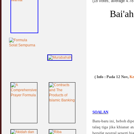
(18 votes, average 4.78 
Bai'ah
( Info : Pada 12 Nov,
Ke
SOALAN
Baru-baru ini, heboh dip
talaq tiga jika khianat a
bersifat neutral seperti 