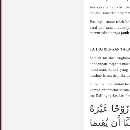
Jangan
Kes Zakaria Talib lwn N
03 April 2009
melalui surat dan hakim b
Berkenaan Witir & Tahajjud
Hasilnya, suami tidak bo
20 October 2006
cerai dan tamat iddahny
memutuskan hanya jatuh s
TA'LIQ DENGAN TAL
Setelah melihat ringka
pandangan majoriti maz
mana-mana suami yang me
mazhab Islam, dan jika b
Talaq itu juga adalah be
kemudian tercerai secara
itu. Dalilnya jelas dari fi
َوْجًا غَيْرَهُ
َّا أَن يُقِيمَا