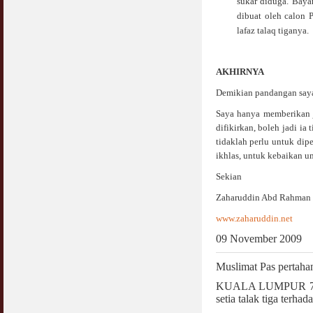
sukar diduga. Baya
dibuat oleh calon 
lafaz talaq tiganya.
AKHIRNYA
Demikian pandangan saya
Saya hanya memberikan 
difikirkan, boleh jadi i
tidaklah perlu untuk dip
ikhlas, untuk kebaikan u
Sekian
Zaharuddin Abd Rahman
www.zaharuddin.net
09 November 2009
Muslimat Pas pertahan
KUALA LUMPUR 7 Nov.
setia talak tiga terhad