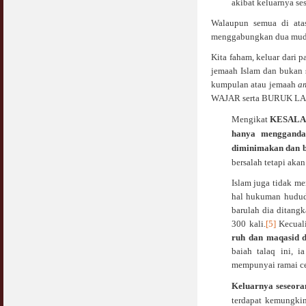
akibat keluarnya ses
Walaupun semua di ata
menggabungkan dua mudar
Kita faham, keluar dari p
jemaah Islam dan bukan s
kumpulan atau jemaah
a
WAJAR serta BURUK LA
Mengikat
KESALAHA
hanya mengganda
diminimakan dan 
bersalah tetapi aka
Islam juga tidak m
hal hukuman hudud 
barulah dia ditang
300 kali.
[5]
Kecuali
ruh dan maqasid 
baiah talaq ini, 
mempunyai ramai cen
Keluarnya seseoran
terdapat kemungkin