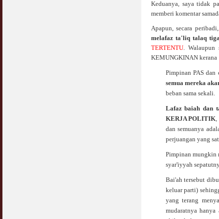
Keduanya, saya tidak pa
memberi komentar samada i
Apapun, secara peribadi
melafaz ta'liq talaq tig
TERTENTU
. Walaupun 
KEMUNGKINAN kerana :
Pimpinan PAS dan c
semua mereka akan
beban sama sekali.
Lafaz baiah dan t
KERJA POLITIK
,
dan semuanya adala
perjuangan yang sat
Pimpinan mungkin 
syar'iyyah sepatutny
Bai'ah tersebut dib
keluar parti) sehin
yang terang menyat
mudaratnya hanya a