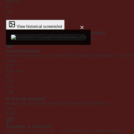
Ref Dom
472
Age
6y
×
View historical screenshot
Why EngageYourEmployees.com is worth it
Every claim below is backed by verified third-party data.
Smart investment
Premium .com extension on a name that's instantly understandable — a defensib
Asking
$195
AI fair value
$73
TLD
.com
Real traffic potential
Demand signals indicate strong ranking potential out of the box.
CPC
$0.00
Brandable & memorable
Short, easy to say, easy to type — the foundation of any premium brand.