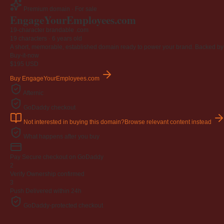
Premium domain · For sale
Engage
Your
Employees
.com
19-character brandable .com
19 characters ·
6 years old
A short, memorable, established domain ready to power your brand. Backed by 4
Buy-it-now
$195
USD
Buy EngageYourEmployees.com
Afternic
GoDaddy checkout
Not interested in buying this domain?
Browse relevant content instead
What happens after you buy
Pay
Secure checkout on GoDaddy
2
Verify
Ownership confirmed
3
Push
Delivered within 24h
GoDaddy-protected checkout