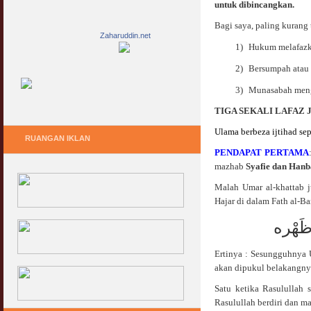
untuk dibincangkan.
Bagi saya, paling kurang t
Zaharuddin.net
1)
Hukum melafazka
2)
Bersumpah atau b
3)
Munasabah mengika
TIGA SEKALI LAFAZ 
Ulama berbeza ijtihad sepe
RUANGAN IKLAN
PENDAPAT PERTAMA
mazhab
Syafie dan Hanba
Malah Umar al-khattab j
Hajar di dalam Fath al-Bar
َ ظَهْره
Ertinya : Sesungguhnya Um
akan dipukul belakangny
Satu ketika Rasulullah s
Rasulullah berdiri dan ma