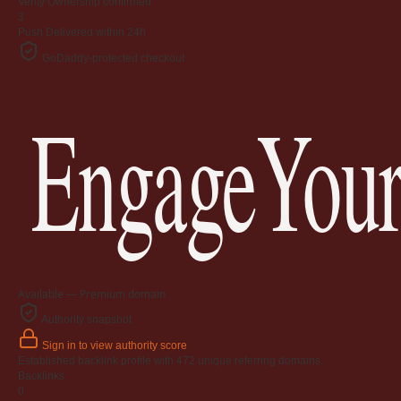
Verify
Ownership confirmed
3
Push
Delivered within 24h
GoDaddy-protected checkout
EngageYour
Available — Premium domain
Authority snapshot
Sign in to view authority score
Established backlink profile with
472
unique referring domains.
Backlinks
0