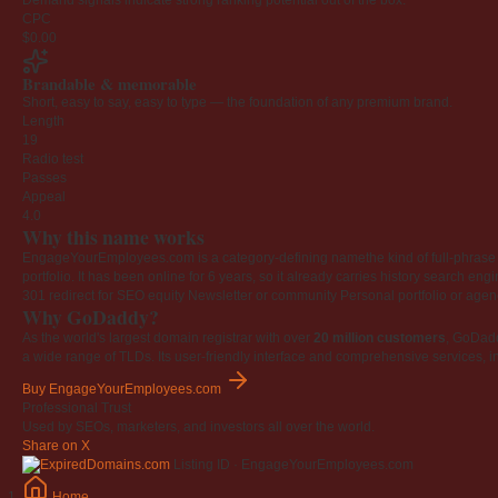
CPC
$0.00
Brandable & memorable
Short, easy to say, easy to type — the foundation of any premium brand.
Length
19
Radio test
Passes
Appeal
4.0
Why this name works
EngageYourEmployees.com is a category-defining namethe kind of full-phrase na
portfolio. It has been online for 6 years, so it already carries history search en
301 redirect for SEO equity
Newsletter or community
Personal portfolio or age
Why GoDaddy?
As the world's largest domain registrar with over
20 million customers
, GoDad
a wide range of TLDs. Its user-friendly interface and comprehensive services, i
Buy EngageYourEmployees.com
Professional Trust
Used by SEOs, marketers, and investors all over the world.
Share on X
Listing ID · EngageYourEmployees.com
Home