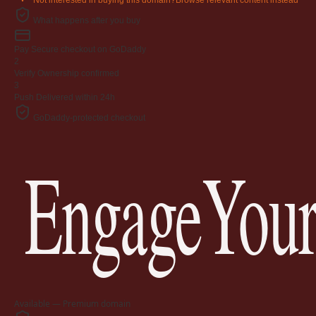
What happens after you buy
Pay
Secure checkout on GoDaddy
2
Verify
Ownership confirmed
3
Push
Delivered within 24h
GoDaddy-protected checkout
EngageYour
Available — Premium domain