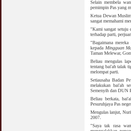
Selain membela wani
pemimpin Pas yang me
Ketua Dewan Muslima
sangat memahami meng
"Kami sangat setuju d
terhadap parti, perjua
"Bagaimana mereka ka
kepada
Mingguan Ma
Taman Melewar, Gomba
Beliau mengulas la
tentang bai'ah talak t
melompat parti.
Setiausaha Badan Pe
melakukan bai'ah s
Semenyih dan DUN Pay
Beliau berkata, bai
Pesuruhjaya Pas neger
Mengulas lanjut, Nuri
2007.
"Saya tak rasa wan
menggalakkan pencer