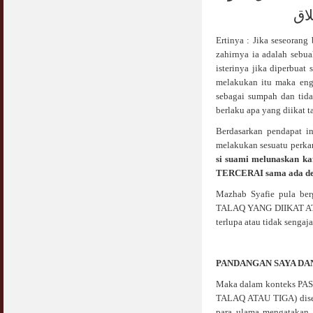
لاق
Ertinya : Jika seseoran
zahirnya ia adalah sebu
isterinya jika diperbuat
melakukan itu maka engk
sebagai sumpah dan tida
berlaku apa yang diikat t
Berdasarkan pendapat i
melakukan sesuatu perka
si suami melunaskan ka
TERCERAI sama ada deng
Mazhab Syafie pula ber
TALAQ YANG DIIKAT ATAU
terlupa atau tidak sengaj
PANDANGAN SAYA DA
Maka dalam konteks 
TALAQ ATAU TIGA) diseb
para ulama mengatakan