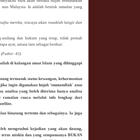
meyakini esok akan berlaku hujan berdasarkan
di atas Malaysia. Ia adalah bentuk ramalan yang
nafsu mereka, niscaya akan rusaklah langit dan
g-undang dan hukum yang tetap, tidak pernah
pa ayat, antara lain sebagai berikut:
(Fathir: 43)
mailah di kalangan umat Islam yang dihinggapi
datang termasuk status kewangan, keharmonian
ka ingin digunakan hujah ‘sunnatullah' atau
ana analisa yang boleh diterima hanya analisa
rti ramalan cuaca melalui info lengkap dari
ellite.
lau binatang tertentu dan sebagainya. Ia juga
leh mengetahui kejadian yang akan datang,
tau terus miskin dan yang sempamanya BUKAN