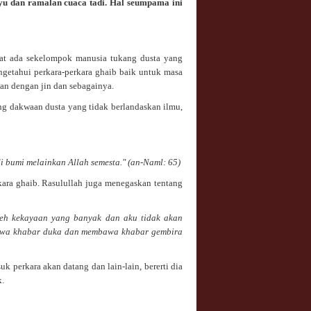
kayu dan ramalan cuaca tadi. Hal seumpama ini
at ada sekelompok manusia tukang dusta yang
getahui perkara-perkara ghaib baik untuk masa
an dengan jin dan sebagainya.
ang dakwaan dusta yang tidak berlandaskan ilmu,
i bumi melainkan Allah semesta." (an-Naml: 65)
ara ghaib. Rasulullah juga menegaskan tentang
leh kekayaan yang banyak dan aku tidak akan
mbawa khabar duka dan membawa khabar gembira
k perkara akan datang dan lain-lain, bererti dia
.