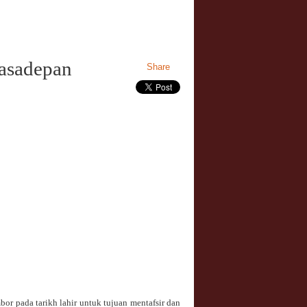
Masadepan
Share
r pada tarikh lahir untuk tujuan mentafsir dan