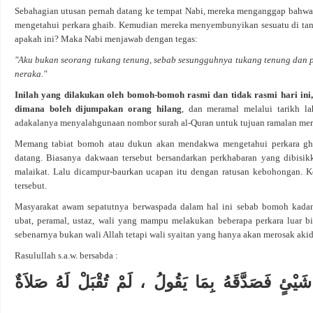
Sebahagian utusan pernah datang ke tempat Nabi, mereka menganggap bahwa
mengetahui perkara ghaib. Kemudian mereka menyembunyikan sesuatu di tan
apakah ini? Maka Nabi menjawab dengan tegas:
"Aku bukan seorang tukang tenung, sebab sesungguhnya tukang tenung dan pe
neraka."
Inilah yang dilakukan oleh bomoh-bomoh rasmi dan tidak rasmi hari in
dimana boleh dijumpakan orang hilang
, dan meramal melalui tarikh l
adakalanya menyalahgunaan nombor surah al-Quran untuk tujuan ramalan mer
Memang tabiat bomoh atau dukun akan mendakwa mengetahui perkara ghaib
datang. Biasanya dakwaan tersebut bersandarkan perkhabaran yang dibisik
malaikat. Lalu dicampur-baurkan ucapan itu dengan ratusan kebohongan.
tersebut.
Masyarakat awam sepatutnya berwaspada dalam hal ini sebab bomoh kadan
ubat, peramal, ustaz, wali yang mampu melakukan beberapa perkara luar bia
sebenarnya bukan wali Allah tetapi wali syaitan yang hanya akan merosak aki
Rasulullah s.a.w. bersabda :
َيْئٍ فَصَدَّقَهُ بِمَا يَقُولُ ، لَمْ تُقْبَلْ لَهُ صَلاَةٌ