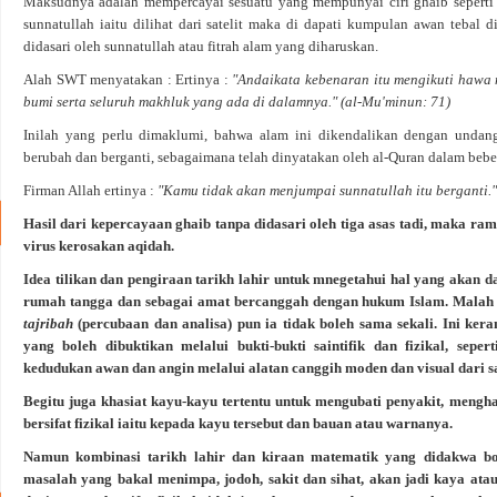
Maksudnya adalah mempercayai sesuatu yang mempunyai ciri ghaib seperti 
sunnatullah iaitu dilihat dari satelit maka di dapati kumpulan awan tebal 
didasari oleh sunnatullah atau fitrah alam yang diharuskan.
Alah SWT menyatakan : Ertinya :
"Andaikata kebenaran itu mengikuti hawa 
bumi serta seluruh makhluk yang ada di dalamnya." (al-Mu'minun: 71)
Inilah yang perlu dimaklumi, bahwa alam ini dikendalikan dengan undan
berubah dan berganti, sebagaimana telah dinyatakan oleh al-Quran dalam bebera
Firman Allah ertinya :
"Kamu tidak akan menjumpai sunnatullah itu berganti." 
Hasil dari kepercayaan ghaib tanpa didasari oleh tiga asas tadi, maka ra
virus kerosakan aqidah.
Idea tilikan dan pengiraan tarikh lahir untuk mnegetahui hal yang akan 
rumah tangga dan sebagai amat bercanggah dengan hukum Islam. Malah ji
tajribah
(percubaan dan analisa) pun ia tidak boleh sama sekali. Ini ker
yang boleh dibuktikan melalui bukti-bukti saintifik dan fizikal, sepe
kedudukan awan dan angin melalui alatan canggih moden dan visual dari sat
Begitu juga khasiat kayu-kayu tertentu untuk mengubati penyakit, mengha
bersifat fizikal iaitu kepada kayu tersebut dan bauan atau warnanya.
Namun kombinasi tarikh lahir dan kiraan matematik yang didakwa bo
masalah yang bakal menimpa, jodoh, sakit dan sihat, akan jadi kaya a