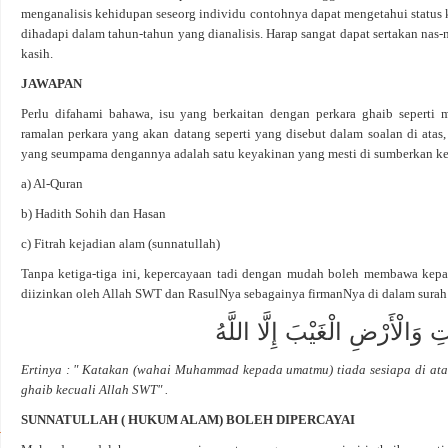
menganalisis kehidupan seseorg individu contohnya dapat mengetahui status
dihadapi dalam tahun-tahun yang dianalisis. Harap sangat dapat sertakan nas-
kasih.
JAWAPAN
Perlu difahami bahawa, isu yang berkaitan dengan perkara ghaib seperti me
ramalan perkara yang akan datang seperti yang disebut dalam soalan di atas
yang seumpama dengannya adalah satu keyakinan yang mesti di sumberkan kepa
a) Al-Quran
b) Hadith Sohih dan Hasan
c) Fitrah kejadian alam (sunnatullah)
Tanpa ketiga-tiga ini, kepercayaan tadi dengan mudah boleh membawa kepad
diizinkan oleh Allah SWT dan RasulNya sebagainya firmanNya di dalam surah a
َالْأَرْضِ الْغَيْبَ إِلَّا اللَّهُ
Ertinya : " Katakan (wahai Muhammad kepada umatmu) tiada sesiapa di ata
ghaib kecuali Allah SWT" .
SUNNATULLAH ( HUKUM ALAM) BOLEH DIPERCAYAI