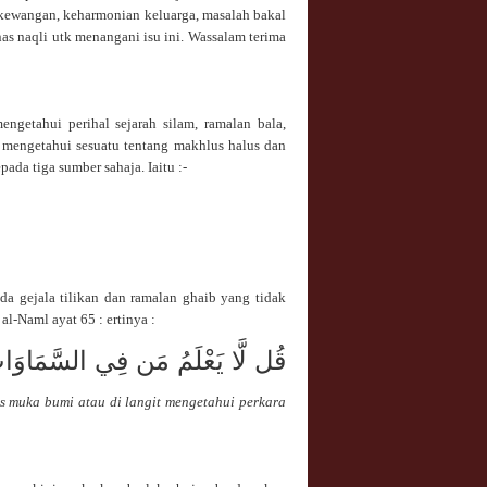
 kewangan, keharmonian keluarga, masalah bakal
nas naqli utk menangani isu ini. Wassalam terima
ngetahui perihal sejarah silam, ramalan bala,
, mengetahui sesuatu tentang makhlus halus dan
da tiga sumber sahaja. Iaitu :-
a gejala tilikan dan ramalan ghaib yang tidak
l-Naml ayat 65 : ertinya :
قُل لَّا يَعْلَمُ مَن فِي السَّمَاوَاتِ و
s muka bumi atau di langit mengetahui perkara