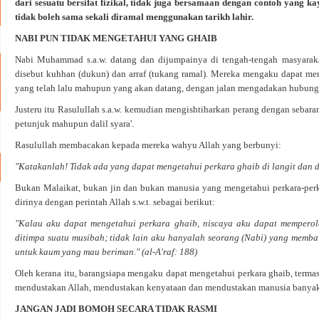
dari sesuatu bersifat fizikal, tidak juga bersamaan dengan contoh yang 
tidak boleh sama sekali diramal menggunakan tarikh lahir.
NABI PUN TIDAK MENGETAHUI YANG GHAIB
Nabi Muhammad s.a.w. datang dan dijumpainya di tengah-tengah masyarak
disebut kuhhan (dukun) dan arraf (tukang ramal). Mereka mengaku dapat men
yang telah lalu mahupun yang akan datang, dengan jalan mengadakan hubung
Justeru itu Rasulullah s.a.w. kemudian mengishtiharkan perang dengan sebar
petunjuk mahupun dalil syara'.
Rasulullah membacakan kepada mereka wahyu Allah yang berbunyi:
"Katakanlah! Tidak ada yang dapat mengetahui perkara ghaib di langit dan d
Bukan Malaikat, bukan jin dan bukan manusia yang mengetahui perkara-perk
dirinya dengan perintah Allah s.w.t. sebagai berikut:
"Kalau aku dapat mengetahui perkara ghaib, niscaya aku dapat mempero
ditimpa suatu musibah; tidak lain aku hanyalah seorang (Nabi) yang me
untuk kaum yang mau beriman." (al-A'raf: 188)
Oleh kerana itu, barangsiapa mengaku dapat mengetahui perkara ghaib, termasu
mendustakan Allah, mendustakan kenyataan dan mendustakan manusia banyak
JANGAN JADI BOMOH SECARA TIDAK RASMI