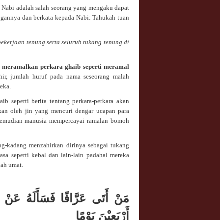
 Nabi adalah salah seorang yang mengaku dapat
gannya dan berkata kepada Nabi: Tahukah tuan
kerjaan tenung serta seluruh tukang tenung di
i, meramalkan perkara ghaib seperti meramal
ahir, jumlah huruf pada nama seseorang malah
eka.
 seperti berita tentang perkara-perkara akan
kan oleh jin yang mencuri dengar ucapan para
 Kemudian manusia mempercayai ramalan bomoh
g-kadang menzahirkan dirinya sebagai tukang
sa seperti kebal dan lain-lain padahal mereka
dah umat.
مَنْ أَتَى عَرَّافًا فَسَأَلَهُ عَنْ ش
أَرْبَعِيْنَ يَوْمًا