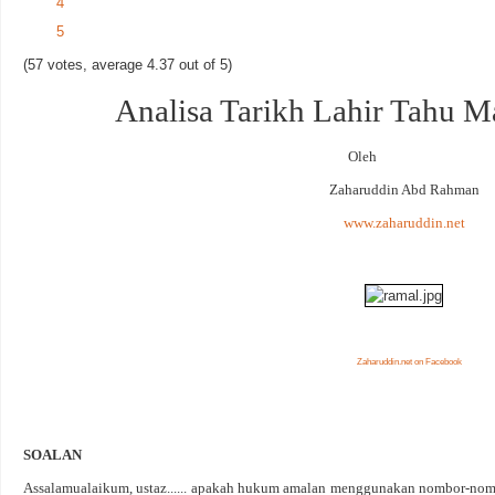
4
5
(57 votes, average 4.37 out of 5)
Analisa Tarikh Lahir Tahu 
Oleh
Zaharuddin Abd Rahman
www.zaharuddin.net
Zaharuddin.net on Facebook
SOALAN
Assalamualaikum, ustaz...... apakah hukum amalan menggunakan nombor-nombo