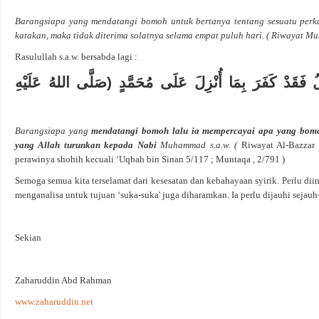
Barangsiapa yang mendatangi bomoh untuk bertanya tentang sesuatu perk
katakan, maka tidak diterima solatnya selama empat puluh hari. ( Riwayat Mus
Rasulullah s.a.w. bersabda lagi :
لُ فَقَدْ كَفَرَ بِمَا أُنْزِلَ عَلَى مُحَمَّدٍ (صَلَّى اللهُ عَلَيْهِ
Barangsiapa yang
mendatangi bomoh lalu ia mempercayai apa yang bomoh
yang Allah turunkan kepada Nabi
Muhammad s.a.w. (
Riwayat Al-Bazzar 
perawinya shohih kecuali ‘Uqbah bin Sinan 5/117 ; Muntaqa , 2/791 )
Semoga semua kita terselamat dari kesesatan dan kebahayaan syirik. Perlu diin
menganalisa untuk tujuan ‘suka-suka' juga diharamkan. Ia perlu dijauhi sejauh
Sekian
Zaharuddin Abd Rahman
www.zaharuddin.net