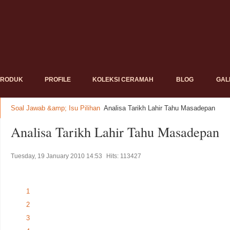
PRODUK
PROFILE
KOLEKSI CERAMAH
BLOG
GAL
Soal Jawab &amp; Isu Pilihan
Analisa Tarikh Lahir Tahu Masadepan
Analisa Tarikh Lahir Tahu Masadepan
Tuesday, 19 January 2010 14:53
Hits: 113427
1
2
3